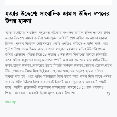
হত্যার উদ্দেশ্যে সাংবাদিক জামাল উদ্দিন স্বপনের
উপর হামলা
স্টাফ রিপোর্টার: সাপ্তাহিক সবুজপত্র পত্রিকার সম্পাদক জামাল উদ্দিন স্বপনের উপর
হত্যার উদ্দেশ্যে হামলা কারীরা ক্ষমতাচ্যুত ফ্যাসিস্ট শেখ হাসিনা সরকারের দালাল
ছিলেন। বুধবার বিকেলে পৌরসদরের একটি এনজিও অফিসে এ ঘটনা ঘটে। পরে
পুলিশ গিয়ে তাকে উদ্ধার করেন। জানা যায়,গত মঙ্গলবার মদিনা ইটভাটা থেকে
কথিত প্রেসক্লাব পরিচয় দিয়ে ১০ হাজার ২ শত টাকা বিকাশের মাধ্যমে চাঁদাবাজি
করে।এনিয়ে সবুজপত্র ফেসবুক পেজে পোস্ট করা হয়।এর জের ধরে মাঈন উদ্দিন
দুলাল,তাজুল ইসলাম,কেফায়েত উল্লাহ মিয়াজি,সাইফুল ইসলাম,সোহরাব হোসেন,নাইম
উদ্দিন,শাফয়েত উল্লাহ মিয়াজি,ইমরান হোসেন সোহানের নেতৃত্বে হামলা চালিয়ে
মারধর করা হয়। পরে পুলিশ ঘটনাস্থলে গিয়ে উদ্ধার করে থানায় নিয়ে আসে এসময়
তার মোবাইল চিনিয়ে নিয়ে তার পোস্ট ডিলেট করে নতুন করে আরেকটি পোস্ট
করে। স্হানীয় প্রত্যক্ষদর্শী কয়েকজন জানান,তারা সামনে ১০-১২ জন থাকলেও
পিছনে কয়েকজন অস্ত্রধারী ছিলো মূলত হত্যার উদ্দেশ্যে
আরও পড়ুন