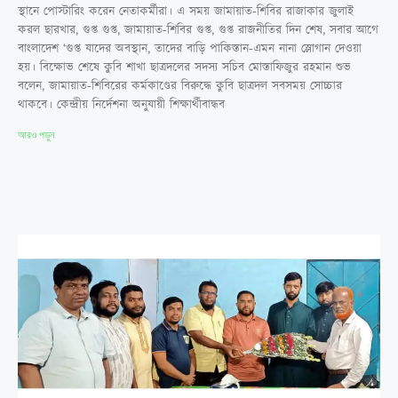
স্থানে পোস্টারিং করেন নেতাকর্মীরা। এ সময় জামায়াত-শিবির রাজাকার জুলাই
করল ছারখার, গুপ্ত গুপ্ত, জামায়াত-শিবির গুপ্ত, গুপ্ত রাজনীতির দিন শেষ, সবার আগে
বাংলাদেশ ‘গুপ্ত যাদের অবস্থান, তাদের বাড়ি পাকিস্তান-এমন নানা স্লোগান দেওয়া
হয়। বিক্ষোভ শেষে কুবি শাখা ছাত্রদলের সদস্য সচিব মোস্তাফিজুর রহমান শুভ
বলেন, জামায়াত-শিবিরের কর্মকাণ্ডের বিরুদ্ধে কুবি ছাত্রদল সবসময় সোচ্চার
থাকবে। কেন্দ্রীয় নির্দেশনা অনুযায়ী শিক্ষার্থীবান্ধব
আরও পড়ুন