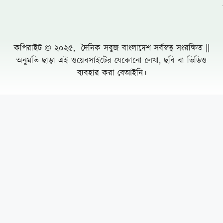
সুনামগঞ্জ জেলা পূজা উদযাপন পরিষদের ৮১ সদস্য
বিশিষ্ঠ পূর্ণাঙ্গ কমিটির অনুমোদন
সাতক্ষীরায় রাস্তা উদ্বোধন ও বৃক্ষরোপণ করলেন
জেলা পরিষদ প্রশাসক হাবিবুল ইসলাম হাবিব
খাগড়াছড়িতে প্রমিলা কাপ ফুটবল ও ব্যাডমিন্টন
টুর্নামেন্টের শুভ উদ্বোধন
Leave a Comment Cancel reply
গুপ্ত’ রাজনীতির প্রতিবাদে ছাত্রদলের বিক্ষোভ