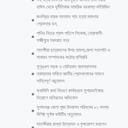
আরও পড়ুন
কপ-৩১: প্রতিশ্রুতি থেকে বাস্তবায়নের পথে,