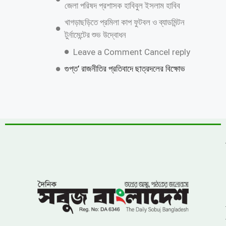
তুরস্কে জলবায়ু কূটনীতির নতুন পরীক্ষা
ফায়ার সার্ভিস এর অবৈধ নিয়োগ ও বদলী বানিজ্য
সহ হত্যা মামলার অভিযুক্ত আসামী এবং ওয়ার
হাউস থেকে দূর্নীতিবাজ সাময়িক বরখাস্ত মহিউদ্দিন
জনপ্রিয় নায়ক সালমান শাহ হত্যা মামলায়
গ্রেফতার ডন,
পানির নিচের গ্যাস পাইপে লিকেজ, নোয়াখালী-
লক্ষ্মীপুরে সরবরাহ বন্ধ
সাতক্ষীরা ছাত্রদলের উপর হামলা,জেলা সভাপতি ও
সাধারন সম্পাদকের কঠোর হুশিয়ারি
‎সুশৃঙ্খল সড়ক ও মোটরযান ব্যবস্থাপনায়
ন্যায্যতার দাবিতে জাতীয় প্রেসক্লাবের সামনে
শান্তিপূর্ণ আন্দোলন
ফ্যামিলি কার্ড বিতরণ কার্যক্রমে সুপারভাইজার
নিয়োগে অনিয়মের অভিযোগ