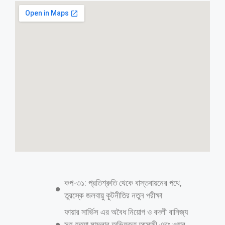
ডিপিডিসিতে আওয়ামী দোসর প্রকৌশলী আব্দুর
রাজ্জাক বহাল তবিয়তে
রাজধানীর পান্থপথে নিজের দ্বিতীয় স্ত্রীকে ব্যবস্থাপনা পরিচালক বানিয়ে গড়ে তোলেন
করপোরেট অফিস। ওসাকার নামে সরবরাহ করা নিম্নমানের সরঞ্জাম দিয়ে হাতিয়ে
নিয়েছেন কোটি কোটি টাকা। এই টাকা দিয়েই তিনি হয়েছেন ‘দানবীর রাজ্জাক’—
মসজিদ-মাদ্রাসার পৃষ্ঠপোষক, অথচ ভেতরে এক নিষ্টুর সিন্ডিকেট প্রধান।