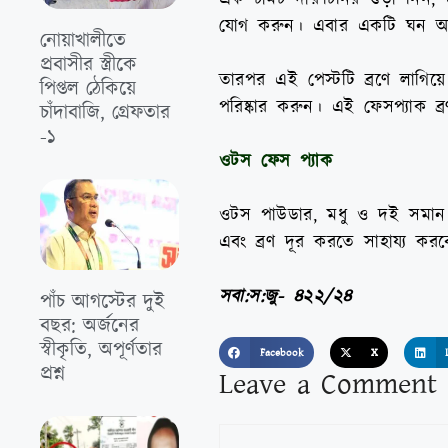
যোগ করুন। এবার একটি ঘন আঠ
নোয়াখালীতে
প্রবাসীর স্ত্রীকে
তারপর এই পেস্টটি ব্রণে লাগিয়
পিপ্তল ঠেকিয়ে
পরিষ্কার করুন। এই ফেসপ্যাক ব্
চাঁদাবাজি, গ্রেফতার
-১
ওটস ফেস প্যাক
ওটস পাউডার, মধু ও দই সমান অং
এবং ব্রণ দূর করতে সাহায্য করব
সবা:স:জু- ৪২২/২৪
পাঁচ আগস্টের দুই
বছর: অর্জনের
স্বীকৃতি, অপূর্ণতার
Facebook
X
প্রশ্ন
Leave a Comment