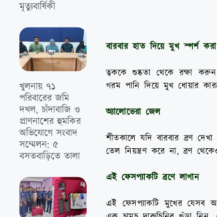
মৃত্যুবার্ষিকী
বারবার হাত দিয়ে মুখ স্পর্শ ক
ত্বককে শুষ্কতা থেকে রক্ষা করু
গরম পানি দিয়ে মুখ ধোয়ার কার
খুলনায় ৭১
পরিবারের জমি
দখল, চাঁদাবাজি ও
অ্যালোভেরা জেল
প্রাণনাশের হুমকির
অভিযোগে সংবাদ
শীতকালে যদি বারবার ব্রণ দেখা 
সম্মেলন: ৫
তেল নিয়ন্ত্রণ করে না, ব্রণ থেকে
বসতবাড়িতে তালা
এই ফেসপ্যাকটি ব্রণে লাগান
এই ফেসপ্যাকটি মুখের যেসব অং
এক চামচ দারুচিনির গুঁড়া নিন,