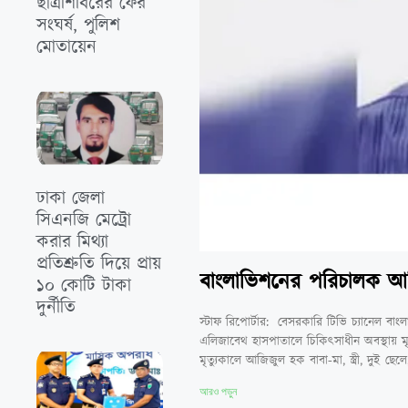
ছাত্রশিবিরের ফের
সংঘর্ষ, পুলিশ
মোতায়েন
‎ঢাকা জেলা
সিএনজি মেট্রো
করার মিথ‍্যা
প্রতিশ্রুতি দিয়ে প্রায়
বাংলাভিশনের পরিচালক 
১০ কোটি টাকা
দুর্নীতি
স্টাফ রিপোর্টার: বেসরকারি টিভি চ্যানেল বা
এলিজাবেথ হাসপাতালে চিকিৎসাধীন অবস্থায় মৃ
মৃত্যুকালে আজিজুল হক বাবা-মা, স্ত্রী, দুই 
আরও পড়ুন