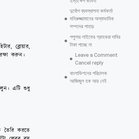
হস্তক্ষেপ কামনা
দুর্যোগ ব্যবস্থাপনা কর্মকর্তা
মনিরুজ্জামানের অস্বাভাবিক
সম্পদের পাহাড়
পপুলার লাইফের গ্রাহকরা দাবির
টাকা পাচ্ছে না
ার, ব্লোয়ার,
রক্ষা করুন।
Leave a Comment
Cancel reply
বাংলাভিশনের পরিচালক
আজিজুল হক আর নেই
লুন। এটি শুধু
াক তৈরি করতে
োঁটা লেবুর রস