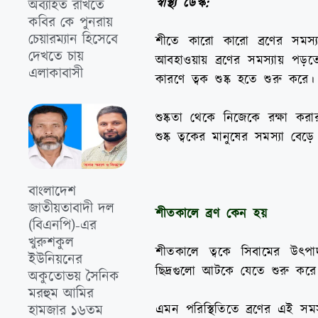
স্বাস্থ্য ডেস্ক:
অব্যাহত রাখতে
কবির কে পুনরায়
চেয়ারম্যান হিসেবে
শীতে কারো কারো ব্রণের সমস্যা ব
দেখতে চায়
আবহাওয়ায় ব্রণের সমস্যায় প
এলাকাবাসী
কারণে ত্বক শুষ্ক হতে শুরু করে।
শুষ্কতা থেকে নিজেকে রক্ষা করা
শুষ্ক ত্বকের মানুষের সমস্যা বেড
বাংলাদেশ
জাতীয়তাবাদী দল
শীতকালে ব্রণ কেন হয়
(বিএনপি)-এর
খুরুশকুল
শীতকালে ত্বকে সিবামের উৎপ
ইউনিয়নের
ছিদ্রগুলো আটকে যেতে শুরু করে
অকুতোভয় সৈনিক
মরহুম আমির
এমন পরিস্থিতিতে ব্রণের এই সম
হামজার ১৬তম