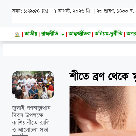
সময়: ১:২৯:৫৫ PM | ৭ আগস্ট, ২০২৬ খ্রি. | ২৩ শ্রাবণ, ১৪৩৩ ব.
জাতীয়
রাজনীতি
আন্তর্জাতিক
অনিয়ম-দুর্নীতি
অপর
শীতে ব্রণ থেকে ম
জুলাই গণঅভ্যুত্থান
দিবস উপলক্ষে
কাশিয়ানীতে র‍্যালি
ও আলোচনা সভা