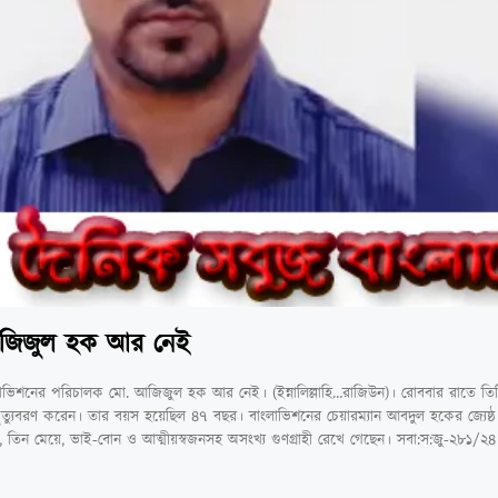
আজিজুল হক আর নেই
ংলাভিশনের পরিচালক মো. আজিজুল হক আর নেই। (ইন্নালিল্লাহি…রাজিউন)। রোববার রাতে তিনি 
ত্যুবরণ করেন। তার বয়স হয়েছিল ৪৭ বছর। বাংলাভিশনের চেয়ারম্যান আবদুল হকের জ্যেষ্ঠ স
ছেলে, তিন মেয়ে, ভাই-বোন ও আত্মীয়স্বজনসহ অসংখ্য গুণগ্রাহী রেখে গেছেন। সবা:স:জু-২৮১/২৪