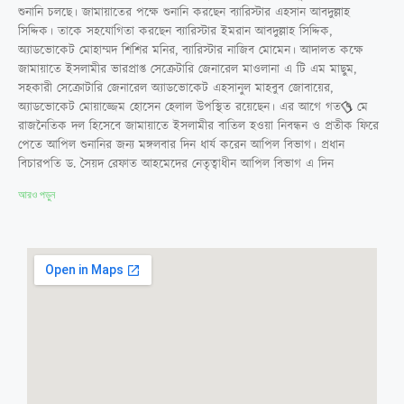
শুনানি চলছে। জামায়াতের পক্ষে শুনানি করছেন ব্যারিস্টার এহসান আবদুল্লাহ
সিদ্দিক। তাকে সহযোগিতা করছেন ব্যারিস্টার ইমরান আবদুল্লাহ সিদ্দিক,
অ্যাডভোকেট মোহাম্মদ শিশির মনির, ব্যারিস্টার নাজিব মোমেন। আদালত কক্ষে
জামায়াতে ইসলামীর ভারপ্রাপ্ত সেক্রেটারি জেনারেল মাওলানা এ টি এম মাছুম,
সহকারী সেক্রোটারি জেনারেল অ্যাডভোকেট এহসানুল মাহবুব জোবায়ের,
অ্যাডভোকেট মোয়াজ্জেম হোসেন হেলাল উপস্থিত রয়েছেন। এর আগে গত ৭ মে
রাজনৈতিক দল হিসেবে জামায়াতে ইসলামীর বাতিল হওয়া নিবন্ধন ও প্রতীক ফিরে
পেতে আপিল শুনানির জন্য মঙ্গলবার দিন ধার্য করেন আপিল বিভাগ। প্রধান
বিচারপতি ড. সৈয়দ রেফাত আহমেদের নেতৃত্বাধীন আপিল বিভাগ এ দিন
আরও পড়ুন