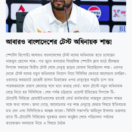
আবারও বাংলাদেশের টেস্ট অধিনায়ক শান্ত!
স্পোর্টস রিপোর্টঃ আবারও বাংলাদেশের টেস্ট দলের অধিনায়ক হতে চলেছেন
নাজমুল হোসেন শান্ত। গত জুনে কলম্বোর সিংহলিজ স্পোর্টস ক্লাব মাঠে শ্রীলঙ্কার
বিপক্ষে সফরের দ্বিতীয় টেস্ট শেষে নেতৃত্ব ছাড়ার ঘোষণা দিয়েছিলেন শান্ত। এরপর
থেকে টেস্ট দলের নতুন অধিনায়ক নিয়োগ নিয়ে বিসিবির ভেতরে আলোচনা চলছিল।
ওয়ানডে ফরম্যাটে মেহেদী হাসান মিরাজের ওপর নেতৃত্বের বাড়তি চাপ তার
পারফরম্যান্সে প্রভাব ফেলেছে বলে মনে করছে বোর্ড। ফলে টেস্টে নতুন অধিনায়ক
বেছে নিতে হয় বিসিবিকে। শেষ পর্যন্ত চট্টগ্রামে ওয়েস্ট ইন্ডিজের বিপক্ষে টি–
টোয়েন্টি সিরিজে হোয়াইটওয়াশের রাতেই বোর্ড কর্মকর্তারা নাজমুল হোসেন শান্তর
সঙ্গে কথা বলেন। জানা গেছে, আলোচনার পর শান্ত নেতৃত্বে ফেরার বিষয়ে ইতিবাচক
মত দেন এবং বিসিবিকেও আশ্বস্ত করেন। বিসিবি সভাপতি আমিনুল ইসলাম শুক্রবার
রাতে টি–টোয়েন্টি সিরিজের পুরস্কার প্রদান অনুষ্ঠান শেষে পরিচালনা পর্ষদের
কয়েকজন সদস্যকে নিয়ে এ বিষয়ে বৈঠক