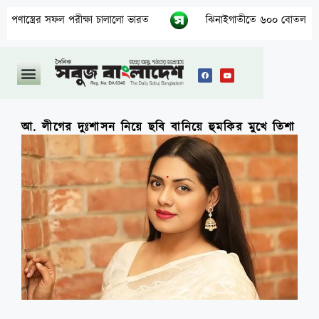
ফল পরীক্ষা চালালো ভারত
ঝিনাইগাতীতে ৬০০ বোতল ভারতীয় মদ জব্দ, মূল
আ. লীগের দুঃশাসন নিয়ে ছবি বানিয়ে হুমকির মুখে তিশা