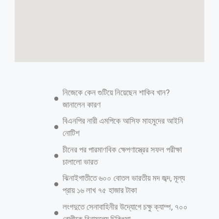
একাত্তর টিভির সাংবাদিককে মারধর অপহরণের
চেষ্টা
আশুলিয়া সংবাদদাতা: গাজীপুরে সাংবাদিক তুহিন হত্যাকাণ্ডের রেশ কাটতে না
কাটতেই এবার বেসরকারি টেলিভিশন একাত্তর টিভির আশুলিয়া প্রতিনিধি জাহিদুল
ইসলাম অনিককে মারধর ও অপহরণ চেষ্টার ঘটনা ঘটেছে। সোমবার (১১ আগস্ট)
রাত সাড়ে ১১টার দিকে আশুলিয়ার বাইপাইল এলাকায় এ ঘটনা ঘটে। এসময়
ঘটনাস্থল থেকে ইমন ও জাহিদ হাসান নামে দু’জনকে আটক করে থানায় হস্তান্তর
করেছে স্থানীয়রা। তাদের বাড়ি নওগার বদলগাছী থানার খাদাইল মিঠাপুর এলাকায়।
একাত্তর টিভির আশুলিয়া প্রতিনিধি জাহিদুল ইসলাম অনিক বলেন, গত কয়েকদিন
ধরে স্থানীয় ফার্মেসিতে নিষিদ্ধ ওষুধ বিক্রি নিয়ে অনুসন্ধানী প্রতিবেদনের জন্য কাজ
করছিলাম। এই ঘটনায় ক্ষিপ্ত হয়ে সোমবার রাতে আমার ওপর হামলার ঘটনা ঘটে।
হামলাকারীরা প্রত্যেকেই ফার্মেসি ব্যবসার সাথে জড়িত বলেও জানান তিনি।
আশুলিয়া থানার ওসি আব্দুল হান্নান ঘটনার সত্যতা নিশ্চিত করেছেন। তিনি জানান,
গ্রেপ্তার দু’জনকে সকালে আদালতে পাঠানো