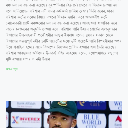
লঞ্চ চলাচল বন্ধ করা হয়েছে। বৃহস্পতিবার (২৯ মে) ভোরে এ সিদ্ধান্ত নেওয়া হয়
বলে জানিয়েছেন বরিশাল নদী বন্দর কর্মকর্তা সেলিম রেজা। তিনি বলেন, ঢাকা
বরিশাল রুটের লঞ্চের বিষয়ে এখনো সিদ্ধান্ত হয়নি। তবে অভ্যন্তরীণ রুটে
চলাচলকারী ছোট লঞ্চগুলোর চলাচল বন্ধ করা হয়েছে। আবহাওয়া স্বাভাবিক হলে
তাদের চলাচলের অনুমতি দেওয়া হবে। বরিশাল পানি উন্নয়ন বোর্ডের জলানুসন্ধান
বিভাগের উপ-সহকারী প্রকৌশলীর তাজুল ইসলাম বলেন, বুধবার সকাল থেকে
বিভাগের গুরুত্বপূর্ণ নদীর ১২টি পয়েন্টের মধ্যে ৬টি পয়েন্টে পানি বিপৎসীমার ওপর
দিয়ে প্রবাহিত হচ্ছে। এতে বিভাগের নিম্নাঞ্চল প্লাবিত হওয়ার শঙ্কা তৈরি হয়েছে।
বরিশাল আবহাওয়া অফিসের ইনচার্জ বশির আহমেদ বলেন, বঙ্গোপসাগরে লঘুচাপ
সৃষ্টি হওয়ায় সাগর ও নদী উত্তাল
আরও পড়ুন