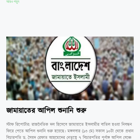
আরও পড়ুন
জামায়াতের আপিল শুনানি শুরু
স্টাফ রিপোর্টার: রাজনৈতিক দল হিসেবে জামায়াতে ইসলামীর বাতিল হওয়া নিবন্ধন
ফিরে পেতে আপিল শুনানি শুরু হয়েছে। মঙ্গলবার (১৩ মে) সকাল ১০টা থেকে প্রধান
বিচারপতি ড. সৈয়দ রেফাত আহমেদের নেতৃত্বে ৭ বিচারপতির পূর্ণাঙ্গ আপিল বেঞ্চে