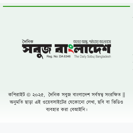
জানালেন কারণ
বিএনপির নারী এমপিকে আসিফ মাহমুদের আইনি
নোটিশ
চীনের পর পারমাণবিক ক্ষেপণাস্ত্রের সফল পরীক্ষা
চালালো ভারত
ঝিনাইগাতীতে ৬০০ বোতল ভারতীয় মদ জব্দ, মূল্য
প্রায় ১৬ লাখ ৭৫ হাজার টাকা
লংগদুতে সেনাবাহিনীর উদ্যোগে চক্ষু ক্যাম্প, ৭০০
রোগীকে বিনামূল্যে চিকিৎসা
একটি চক্র জ্বালানি ও বিদ্যুৎ খাতকে অস্থিতিশীল
করার জন্য সক্রিয়
চৌফলদণ্ডী ইউপিতে নাগরিক সেবা অব্যাহত রাখায়
আলোচনায় ভারপ্রাপ্ত চেয়ারম্যান মো. মনজুর
আলম
রাজধানীতে ২৪ ঘণ্টায় ৪৮৫ গ্রেফতার মামলা ৫০
সুন্দরবনে তিন মাসের নিষেধাজ্ঞায় প্রথমবার খাদ্য