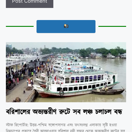
বরিশালের অভ্যন্তরীণ রুটে সব লঞ্চ চলাচল বন্ধ
স্টাফ রিপোর্টার: উত্তর-পশ্চিম বঙ্গোপসাগর এবং তৎসংলগ্ন এলাকায় সৃষ্টি হওয়া
নিম্নচাপের প্রভাবে বৈরী আবহাওয়ায় বরিশাল নদী বন্দর থেকে অভ্যন্তরীণ রুটের সব