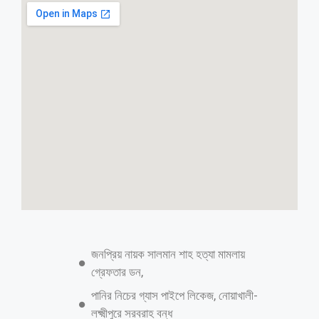
উত্তরায় কলেজছাত্রীকে ধর্ষণ, কারাগারে চীনা
নাগরিক
স্টাফ রিপোর্টার॥ চীনে নিয়ে যাওয়ার প্রলোভন দেখিয়ে এক কলেজ শিক্ষার্থীকে
ধর্ষণের অভিযোগে দেশটির নাগরিক জে সেন ও তার বাংলাদেশি সহযোগী হীরা
চাকমাকে কারাগারে পাঠানো হয়েছে। মামলার পর সোমবার তাদের গ্রেপ্তার করে
আদালতের মাধ্যমে কারাগারে পাঠানো হয় বলে মঙ্গলবার দুপুরে উত্তরা পশ্চিম থানার
পরিদর্শক (তদন্ত) আমিনুল ইসলাম বিষয়টি নিশ্চিত করেন। পরিদর্শক আমিনুল বলেন,