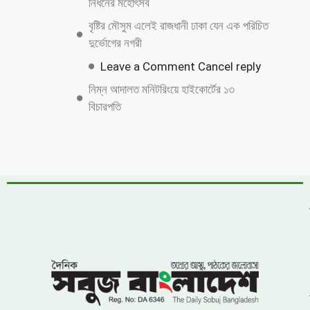
জনপ্রিয় নায়ক সালমান শাহ হত্যা মামলায়
গ্রেফতার ডন,
পানির নিচের গ্যাস পাইপে লিকেজ, নোয়াখালী-
লক্ষ্মীপুরে সরবরাহ বন্ধ
সাতক্ষীরা ছাত্রদলের উপর হামলা,জেলা সভাপতি ও
সাধারন সম্পাদকের কঠোর হুশিয়ারি
‎সুশৃঙ্খল সড়ক ও মোটরযান ব্যবস্থাপনায়
ন্যায্যতার দাবিতে জাতীয় প্রেসক্লাবের সামনে
শান্তিপূর্ণ আন্দোলন
ফ্যামিলি কার্ড বিতরণ কার্যক্রমে সুপারভাইজার
নিয়োগে অনিয়মের অভিযোগ