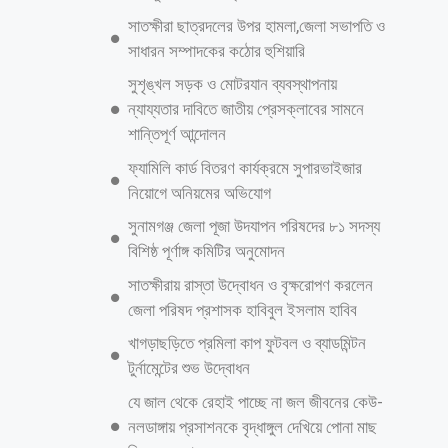
প্রাথমিক তদন্তে ঘটনার সত্যতা মিলেছে। গ্রেপ্তারের পর দুজনকে কারাগারে পাঠানো
হয়েছে। উত্তরা পশ্চিম থানা পুলিশের একজন উপপরিদর্শক (এসআই) পদ মর্যাদার
একজন কর্মকর্তা বলেন, ভুক্তভোগী একজন শিক্ষার্থী। তিনি রাজধানীর একটি
সরকারি কলেজে উচ্চমাধ্যমিকে পড়াশোনা করেন। পাশাপাশি বেসরকারি একটি
প্রতিষ্ঠানে খণ্ডকালীন কাজ করেন। চীনের নাগরিক জে সেনের সহযোগী হীরা
চাকমার সঙ্গে ভুক্তভোগীর ফেসবুকে পরিচয় হয়। তাকে চীনে নিয়ে যাওয়ার প্রলোভন
দেখান হীরা চাকমা। গত শুক্রবার রাতে হীরা চাকমা চীনের নাগরিক
আরও পড়ুন