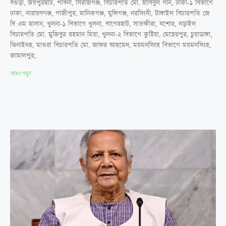
বগুড়া, জয়পুরহাট, পাবনা, সিরাজগঞ্জ, বিচারপতি মো. হাবিবুল গনি, ঢাকা-১ বিভাগে
ঢাকা, নারায়ণগঞ্জ, গাজীপুর, মানিকগঞ্জ, মুন্সিগঞ্জ, নরসিংদী, টাঙ্গাইল বিচারপতি জে
বি এম হাসান, খুলনা-১ বিভাগে খুলনা, বাগেরহাট, সাতক্ষীরা, যশোর, নড়াইল
বিচারপতি মো. মুজিবুর রহমান মিয়া, খুলনা-২ বিভাগে কুষ্টিয়া, মেহেরপুর, চুয়াডাঙ্গা,
ঝিনাইদহ, মাগুরা বিচারপতি মো. জাফর আহমেদ, ময়মনসিংহ বিভাগে ময়মনসিংহ,
জামালপুর,
আরও পড়ুন