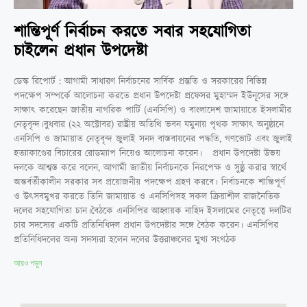
শান্তিপূর্ণ নির্বাচন করতে সবার সহযোগিতা
চাইলেন প্রধান উপদেষ্টা
ডেস্ক রিপোর্ট : আগামী সাধারণ নির্বাচনের সার্বিক প্রস্তুতি ও সরকারের বিভিন্ন
পদক্ষেপ সম্পর্কে আলোচনা করতে প্রধান উপদেষ্টা প্রফেসর মুহাম্মদ ইউনূসের সঙ্গে
সাক্ষাৎ করেছেন জাতীয় নাগরিক পার্টি (এনসিপি) ও বাংলাদেশ জামায়াতে ইসলামীর
নেতৃবৃন্দ।বুধবার (২২ অক্টোবর) রাষ্ট্রীয় অতিথি ভবন যমুনায় পৃথক সাক্ষাৎ অনুষ্ঠানে
এনসিপি ও জামায়াত নেতৃবৃন্দ জুলাই সনদ বাস্তবায়নের পদ্ধতি, গণভোট এবং জুলাই
হত্যাকাণ্ডের বিচারের রোডম্যাপ নিয়েও আলোচনা করেন। প্রধান উপদেষ্টা উভয়
দলকে আশ্বস্ত করে বলেন, আগামী জাতীয় নির্বাচনকে নিরপেক্ষ ও সুষ্ঠু করার স্বার্থে
অন্তর্বর্তীকালীন সরকার সব প্রয়োজনীয় পদক্ষেপ গ্রহণ করবে। নির্বাচনকে শান্তিপূর্ণ
ও উৎসবমুখর করতে তিনি জামায়াত ও এনসিপিসহ সকল ক্রিয়াশীল রাজনৈতিক
দলের সহযোগিতা চান।বৈঠকে এনসিপির আহ্বায়ক নাহিদ ইসলামের নেতৃত্বে দলটির
চার সদস্যের একটি প্রতিনিধিদল প্রধান উপদেষ্টার সঙ্গে বৈঠক করেন। এনসিপির
প্রতিনিধিদলের অন্য সদস্যরা হলেন দলের উত্তরাঞ্চলের মুখ্য সংগঠক
আরও পড়ুন