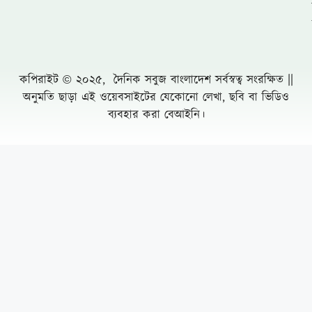
সুনামগঞ্জ জেলা পূজা উদযাপন পরিষদের ৮১ সদস্য
বিশিষ্ঠ পূর্ণাঙ্গ কমিটির অনুমোদন
সাতক্ষীরায় রাস্তা উদ্বোধন ও বৃক্ষরোপণ করলেন
জেলা পরিষদ প্রশাসক হাবিবুল ইসলাম হাবিব
খাগড়াছড়িতে প্রমিলা কাপ ফুটবল ও ব্যাডমিন্টন
টুর্নামেন্টের শুভ উদ্বোধন
যে জাল থেকে রেহাই পাচ্ছে না জল জীবনের কেউ-
নলডাঙ্গায় প্রসাশনকে বৃদ্ধাঙ্গুল দেখিয়ে পোনা মাছ
নিধনের মহোৎসব
বৃষ্টির মৌসুম এলেই রাজধানী ঢাকা যেন এক পরিচিত
দুর্ভোগের নগরী
Leave a Comment Cancel reply
নিম্ন আদালত মনিটরিংয়ে হাইকোর্টের ১৩
বিচারপতি