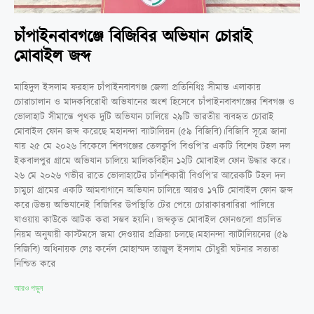
চাঁপাইনবাবগঞ্জে বিজিবির অভিযান চোরাই
মোবাইল জব্দ
মাহিদুল ইসলাম ফরহাদ ​চাঁপাইনবাবগঞ্জ জেলা প্রতিনিধিঃ সীমান্ত এলাকায়
চোরাচালান ও মাদকবিরোধী অভিযানের অংশ হিসেবে চাঁপাইনবাবগঞ্জের শিবগঞ্জ ও
ভোলাহাট সীমান্তে পৃথক দুটি অভিযান চালিয়ে ২৯টি ভারতীয় ব্যবহৃত চোরাই
মোবাইল ফোন জব্দ করেছে মহানন্দা ব্যাটালিয়ন (৫৯ বিজিবি)।​বিজিবি সূত্রে জানা
যায় ২৫ মে ২০২৬ বিকেলে শিবগঞ্জের তেলকুপি বিওপি’র একটি বিশেষ টহল দল
ইকবালপুর গ্রামে অভিযান চালিয়ে মালিকবিহীন ১২টি মোবাইল ফোন উদ্ধার করে।
২৬ মে ২০২৬ গভীর রাতে ভোলাহাটের চাঁনশিকারী বিওপি’র আরেকটি টহল দল
চামুচা গ্রামের একটি আমবাগানে অভিযান চালিয়ে আরও ১৭টি মোবাইল ফোন জব্দ
করে।​উভয় অভিযানেই বিজিবির উপস্থিতি টের পেয়ে চোরাকারবারিরা পালিয়ে
যাওয়ায় কাউকে আটক করা সম্ভব হয়নি। জব্দকৃত মোবাইল ফোনগুলো প্রচলিত
নিয়ম অনুযায়ী কাস্টমসে জমা দেওয়ার প্রক্রিয়া চলছে।​মহানন্দা ব্যাটালিয়নের (৫৯
বিজিবি) অধিনায়ক লেঃ কর্নেল মোহাম্মদ তাজুল ইসলাম চৌধুরী ঘটনার সত্যতা
নিশ্চিত করে
আরও পড়ুন