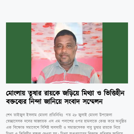
মোংলায় তুষার রায়কে জড়িয়ে মিথ্যা ও ভিত্তিহীন
বক্তব্যের নিন্দা জানিয়ে সংবাদ সম্মেলন
শেখ তাইজুল ইসলাম মোংলা প্রতিনিধিঃ ‎ ‎‎গত ২৮ জুলাই মোংলা উপজেলা
স্বেচ্ছাসেবক দলের আহ্বায়ক এস এম পলাশের ওপর হামলাকে কেন্দ্র করে অনুষ্ঠিত
এক বিক্ষোভ সমাবেশে বিশিষ্ট ব্যবসায়ী ও সমাজসেবক বাবু তুষার রায়কে নিয়ে