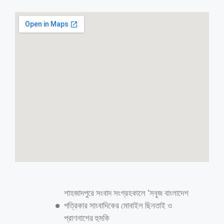
মাতুয়াইলের পেট কাটা শামীম ও সহযোগীদের
গ্রেফতারের দাবিতে মানববন্ধন
​মোঃ রাসেল সরকারঃ ​রাজধানীর যাত্রাবাড়ী থানাধীন মাতুয়াইল এলাকায় আওয়ামী
লীগের প্রভাবশালী নেতা ও শীর্ষ সন্ত্রাসীদের সহযোগী হিসেবে পরিচিত ‘পেট কাটা
শামীম’ এবং তার সহযোগীদের দ্রুত গ্রেপ্তারের দাবিতে মানববন্ধন ও বিক্ষোভ