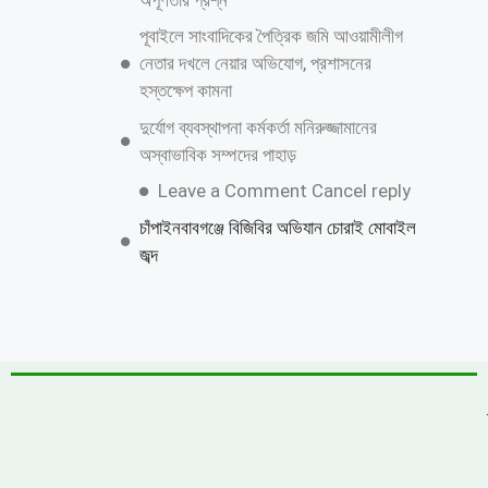
শাহজাদপুরে সংবাদ সংগ্রহকালে ‘সবুজ বাংলাদেশ
পত্রিকার সাংবাদিকের মোবাইল ছিনতাই ও
প্রাণনাশের হুমকি
জুলাই গণঅভ্যুত্থান দিবস উপলক্ষে কাশিয়ানীতে
র‍্যালি ও আলোচনা সভা অনুষ্ঠিত
উত্তরায় বেনামি ক্লাবের রফিকের জমজমাট জুয়ার
আসর, যথারীতি নিরব প্রশাসন
উন্নয়নের ধারাকে অব্যাহত রাখতে কবির কে
পুনরায় চেয়ারম্যান হিসেবে দেখতে চায় এলাকাবাসী