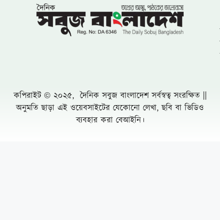
বাংলাদেশ জাতীয়তাবাদী দল (বিএনপি)-এর
খুরুশকুল ইউনিয়নের অকুতোভয় সৈনিক মরহুম
আমির হামজার ১৬তম মৃত্যুবার্ষিকী
খুলনায় ৭১ পরিবারের জমি দখল, চাঁদাবাজি ও
প্রাণনাশের হুমকির অভিযোগে সংবাদ সম্মেলন: ৫
বসতবাড়িতে তালা
নোয়াখালীতে প্রবাসীর স্ত্রীকে পিপ্তল ঠেকিয়ে
চাঁদাবাজি, গ্রেফতার -১
পাঁচ আগস্টের দুই বছর: অর্জনের স্বীকৃতি,
অপূর্ণতার প্রশ্ন
পূবাইলে সাংবাদিকের পৈত্রিক জমি আওয়ামীলীগ
নেতার দখলে নেয়ার অভিযোগ, প্রশাসনের
হস্তক্ষেপ কামনা
দুর্যোগ ব্যবস্থাপনা কর্মকর্তা মনিরুজ্জামানের
অস্বাভাবিক সম্পদের পাহাড়
Leave a Comment Cancel reply