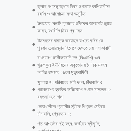
কর্মসূচি পালন করেছেন স্থানীয় এলাকাবাসী ও বিএনপির নেতাকর্মীরা। ​আজ বুধবার
(২৯ জুলাই) মাতুয়াইল এলাকায় আয়োজিত এই কর্মসূচিতে এলাকার সাধারণ
মানুষের পাশাপাশি বিপুলসংখ্যক নেতাকর্মী অংশ নেন। ​ ​বক্তারা অভিযোগ করেন,
সম্প্রতি ৬৫ নম্বর ওয়ার্ড বিএনপির নেতা শামসুদ্দিনের ওপর বর্বরোচিত হামলা
চালানো হয় এবং তাঁকে ছুরিকাঘাত করা হয়। এই হামলার প্রধান অভিযুক্তরা এখনো
ধরাছোঁয়ার বাইরে রয়েছে এবং পুলিশ তাদের গ্রেপ্তার করতে ব্যর্থ হয়েছে। গুরুতর
আহত অবস্থায় বিএনপি নেতা শামসুদ্দিন বর্তমানে একটি হাসপাতালে চিকিৎসাধীন
রয়েছেন এবং তাঁর অবস্থা আশঙ্কাজনক। ​মানববন্ধন শেষে বিক্ষোভকারীরা ঢাকা–
চট্টগ্রাম মহাসড়কে একটি বিক্ষোভ মিছিল বের করেন। মিছিলটি মাতুয়াইলের প্রধান
প্রধান
আরও পড়ুন