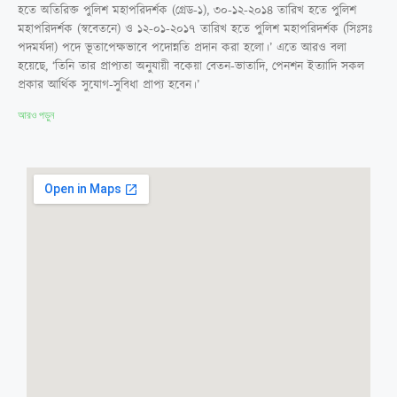
হতে অতিরিক্ত পুলিশ মহাপরিদর্শক (গ্রেড-১), ৩০-১২-২০১৪ তারিখ হতে পুলিশ
মহাপরিদর্শক (স্ববেতনে) ও ১২-০১-২০১৭ তারিখ হতে পুলিশ মহাপরিদর্শক (সিঃসঃ
পদমর্যদা) পদে ভূতাপেক্ষভাবে পদোন্নতি প্রদান করা হলো।’ এতে আরও বলা
হয়েছে, ‘তিনি তার প্রাপ্যতা অনুযায়ী বকেয়া বেতন-ভাতাদি, পেনশন ইত্যাদি সকল
প্রকার আর্থিক সুযোগ-সুবিধা প্রাপ্য হবেন।’
আরও পড়ুন