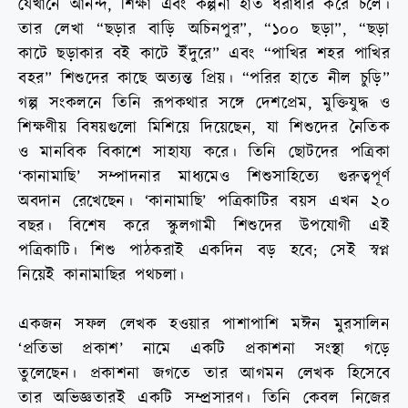
যেখানে আনন্দ, শিক্ষা এবং কল্পনা হাত ধরাধরি করে চলে।
তার লেখা “ছড়ার বাড়ি অচিনপুর”, “১০০ ছড়া”, “ছড়া
কাটে ছড়াকার বই কাটে ইঁদুরে” এবং “পাখির শহর পাখির
বহর” শিশুদের কাছে অত্যন্ত প্রিয়। “পরির হাতে নীল চুড়ি”
গল্প সংকলনে তিনি রূপকথার সঙ্গে দেশপ্রেম, মুক্তিযুদ্ধ ও
শিক্ষণীয় বিষয়গুলো মিশিয়ে দিয়েছেন, যা শিশুদের নৈতিক
ও মানবিক বিকাশে সাহায্য করে। তিনি ছোটদের পত্রিকা
‘কানামাছি’ সম্পাদনার মাধ্যমেও শিশুসাহিত্যে গুরুত্বপূর্ণ
অবদান রেখেছেন। ‘কানামাছি’ পত্রিকাটির বয়স এখন ২০
বছর। বিশেষ করে স্কুলগামী শিশুদের উপযোগী এই
পত্রিকাটি। শিশু পাঠকরাই একদিন বড় হবে; সেই স্বপ্ন
নিয়েই কানামাছির পথচলা।
একজন সফল লেখক হওয়ার পাশাপাশি মঈন মুরসালিন
‘প্রতিভা প্রকাশ’ নামে একটি প্রকাশনা সংস্থা গড়ে
তুলেছেন। প্রকাশনা জগতে তার আগমন লেখক হিসেবে
তার অভিজ্ঞতারই একটি সম্প্রসারণ। তিনি কেবল নিজের