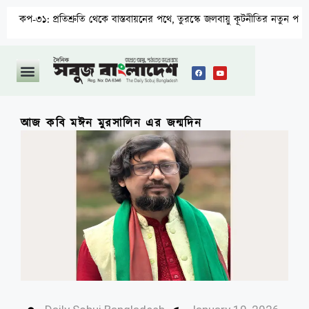
 প্রতিশ্রুতি থেকে বাস্তবায়নের পথে, তুরস্কে জলবায়ু কূটনীতির নতুন পরীক্ষা
আজ কবি মঈন মুরসালিন এর জন্মদিন