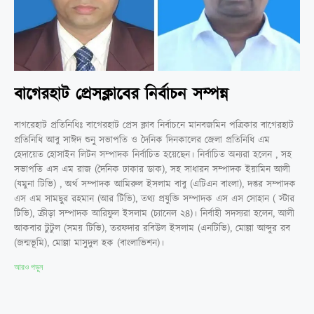
বাগেরহাট প্রেসক্লাবের নির্বাচন সম্পন্ন
বাগরেহাট প্রতিনিধিঃ বাগেরহাট প্রেস ক্লাব নির্বাচনে মানবজমিন পত্রিকার বাগেরহাট
প্রতিনিধি আবু সাঈদ শুনু সভাপতি ও দৈনিক দিনকালের জেলা প্রতিনিধি এম
হেদায়েত হোসাইন লিটন সম্পাদক নির্বাচিত হয়েছেন। নির্বাচিত অন্যরা হলেন , সহ
সভাপতি এস এম রাজ (দৈনিক ঢাকার ডাক), সহ সাধারন সম্পাদক ইয়ামিন আলী
(যমুনা টিভি) , অর্থ সম্পাদক আমিরুল ইসলাম বাবু (এটিএন বাংলা), দপ্তর সম্পাদক
এস এম সামছুর রহমান (আর টিভি), তথ্য প্রযুক্তি সম্পাদক এস এস সোহান ( স্টার
টিভি), ক্রীড়া সম্পাদক আরিফুল ইসলাম (চ্যানেল ২৪)। নির্বাহী সদস্যরা হলেন, আলী
আকবার টুটুল (সময় টিভি), তরফদার রবিউল ইসলাম (এনটিভি), মোল্লা আব্দুর রব
(জন্মভূমি), মোল্লা মাসুদুল হক (বাংলাভিশন)।
আরও পড়ুন