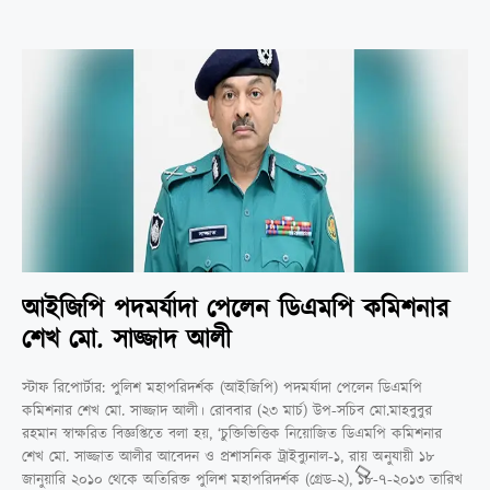
আইজিপি পদমর্যাদা পেলেন ডিএমপি কমিশনার
শেখ মো. সাজ্জাদ আলী
স্টাফ রিপোর্টার: পুলিশ মহাপরিদর্শক (আইজিপি) পদমর্যাদা পেলেন ডিএমপি
কমিশনার শেখ মো. সাজ্জাদ আলী। রোববার (২৩ মার্চ) উপ-সচিব মো.মাহবুবুর
রহমান স্বাক্ষরিত বিজ্ঞপ্তিতে বলা হয়, ‘চুক্তিভিত্তিক নিয়োজিত ডিএমপি কমিশনার
শেখ মো. সাজ্জাত আলীর আবেদন ও প্রশাসনিক ট্রাইব্যুনাল-১, রায় অনুযায়ী ১৮
জানুয়ারি ২০১০ থেকে অতিরিক্ত পুলিশ মহাপরিদর্শক (গ্রেড-২), ১৮-৭-২০১৩ তারিখ