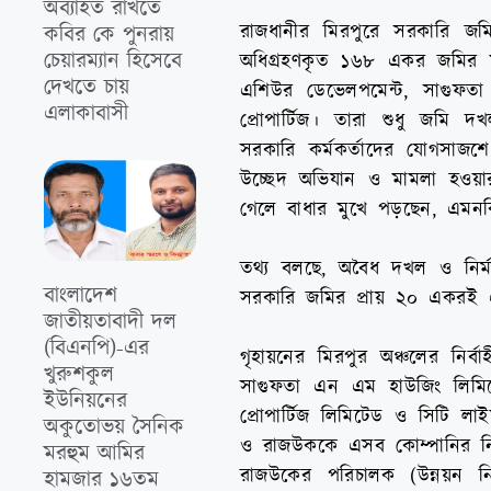
অব্যাহত রাখতে
রাজধানীর মিরপুরে সরকারি জমি
কবির কে পুনরায়
চেয়ারম্যান হিসেবে
অধিগ্রহণকৃত ১৬৮ একর জমির মধ
দেখতে চায়
এশিউর ডেভেলপমেন্ট, সাগুফতা 
এলাকাবাসী
প্রোপার্টিজ। তারা শুধু জমি 
সরকারি কর্মকর্তাদের যোগসা
উচ্ছেদ অভিযান ও মামলা হওয়ার
গেলে বাধার মুখে পড়ছেন, এমনকি 
তথ্য বলছে, অবৈধ দখল ও নির্
বাংলাদেশ
সরকারি জমির প্রায় ২০ একরই
জাতীয়তাবাদী দল
(বিএনপি)-এর
গৃহায়নের মিরপুর অঞ্চলের নির্ব
খুরুশকুল
সাগুফতা এন এম হাউজিং লিমিটে
ইউনিয়নের
প্রোপার্টিজ লিমিটেড ও সিটি লা
অকুতোভয় সৈনিক
ও রাজউককে এসব কোম্পানির নি
মরহুম আমির
রাজউকের পরিচালক (উন্নয়ন নি
হামজার ১৬তম