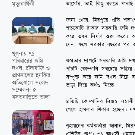
মৃত্যুবার্ষিকী
আসেনি, তাই কিছু বলতে পারছি 
জানা গেছে, মিরপুরে প্রতি শতা
শতকোটি টাকার সরকারি জমি দখলে
করে ভবন নির্মাণ শুরু করে। অ
দেন, ফলে সরকার বছরের পর ব
খুলনায় ৭১
পরিবারের জমি
ক্ষমতার দাপটে সরকারি জমি দখল
দখল, চাঁদাবাজি ও
পাঁচটি কোম্পানি সবচেয়ে সক্রিয়
প্রাণনাশের হুমকির
সম্পৃক্ত করে জমি দখল নিয়ে ব
অভিযোগে সংবাদ
ভাড়া দিয়ে অর্থও নিচ্ছে।
সম্মেলন: ৫
বসতবাড়িতে তালা
প্রতিটি কোম্পানির নিজস্ব সন্ত্
গেলে হামলার শিকার হচ্ছেন। দ
গৃহায়নের কর্মকর্তারা জানান,
এশিউর গ্রুপ। ৩১ আগস্ট গৃহায়