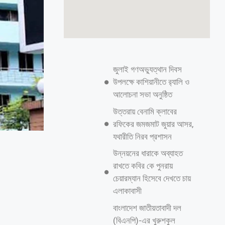
জুলাই গণঅভ্যুত্থান দিবস
উপলক্ষে কাশিয়ানীতে র‍্যালি ও
আলোচনা সভা অনুষ্ঠিত
উত্তরায় বেনামি ক্লাবের
রফিকের জমজমাট জুয়ার আসর,
যথারীতি নিরব প্রশাসন
উন্নয়নের ধারাকে অব্যাহত
রাখতে কবির কে পুনরায়
চেয়ারম্যান হিসেবে দেখতে চায়
এলাকাবাসী
বাংলাদেশ জাতীয়তাবাদী দল
(বিএনপি)-এর খুরুশকুল