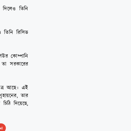
 দিলেও তিনি
 তিনি রিসিভ
িউর কোম্পানি
 তা সরকারের
পত্র আছে। এই
ৃহায়নের, তার
চিঠি দিয়েছে,
il