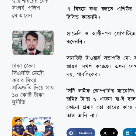
ছাত্রশিবিরের ফের
সংঘর্ষ, পুলিশ
এ বিষয়ে কথা বলতে এশিউর ডে
মোতায়েন
রিসিভ করেননি।
হ্যাভেলি ও আলীনগর প্রোপার
করেননি।
সানভিউ টাওয়ার্স সভাপতি মো.
‎ঢাকা জেলা
জায়গা দখল করেছে। এখন সেখা
সিএনজি মেট্রো
নয়, পাবলিকের।
করার মিথ‍্যা
প্রতিশ্রুতি দিয়ে প্রায়
সিটি লাইফ কোম্পানির ম্যানেজ
১০ কোটি টাকা
জমির ট্যাক্স ও খাজনা যা-ই বল
দুর্নীতি
কোনো প্রমাণ তো তাদের কাছে 
তাও জানি না।’
Facebook
X