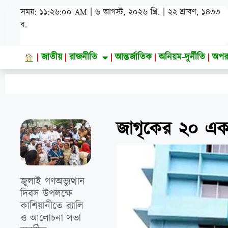
সময়: ১১:২৬:০২ AM | ৬ আগস্ট, ২০২৬ খ্রি. | ২২ শ্রাবণ, ১৪৩৩
ব.
জাতীয়
রাজনীতি
আন্তর্জাতিক
অনিয়ম-দুর্নীতি
অপর
জাগৃকের ২০ একর
জুলাই গণঅভ্যুত্থান
দিবস উপলক্ষে
কাশিয়ানীতে র‍্যালি
ও আলোচনা সভা