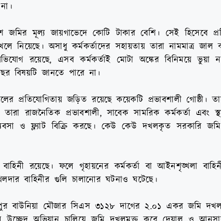
না।
ংশ জমির মূল্য জায়গাভেদে কোটি টাকার বেশি। সেই হিসেবে প্র
 নিয়েছে। অসাধু কর্মকর্তাদের সহায়তায় তারা নামমাত্র জাল ক
ভিযোগ রয়েছে, এসব কর্মকর্তাই মোটা অঙ্কের বিনিময়ে ভুয়া 
ছর বিষয়টি জানতে পারে না।
ের প্রতিযোগিতায় জড়িত রয়েছে কয়েকটি প্রভাবশালী গোষ্ঠী। তা
। তারা রাজনৈতিক প্রভাবশালী, সাবেক সামরিক কর্মকর্তা এবং স্
্যবসা ও ফ্ল্যাট বিক্রি করছে। কেউ কেউ দখলকৃত সরকারি জমি
রাসী বাহিনী রয়েছে। ফলে গৃহায়নের কর্মকর্তা বা আইনশৃঙ্খলা বাহি
খলদার বাহিনীর গুলি চালানোর ঘটনাও ঘটেছে।
 মিরপুর বাউনিয়া মৌজার সিএস ৩১২৮ দাগের ২.০১ একর জমি দখ
ন উচ্ছেদ অভিযান চালিয়ে জমি দখলমুক্ত করে দেয়াল ও আনসার