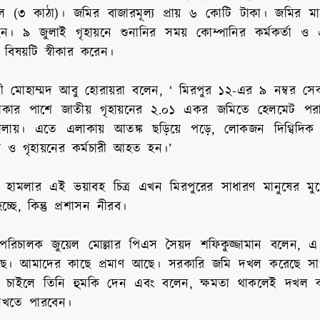
এল (৩ কাঠা)। জমির বাজারমূল্য প্রায় ৬ কোটি টাকা। জমির মা
েছেন। ৯ জুলাই গৃহায়নে শুনানির সময় কোম্পানির কর্মকর্তা 
 বিষয়টি স্বীকার করেন।
ৌশলী মোহাম্মদ আবু হোরায়রা বলেন, ‘ মিরপুর ১২-এর ৯ নম্বর স
লাকার পাশে জাতীয় গৃহায়নের ২.০১ একর জমিতে হেলমেট প
চালায়। এতে এলাকায় আতঙ্ক ছড়িয়ে পড়ে, লোকজন দিগ্বিদিক
ও গৃহায়নের কর্মচারী আহত হন।’
াসী হামলার এই ভয়াবহ চিত্র এখন মিরপুরের সাধারণ মানুষের মু
ছে, কিন্তু প্রশাসন নীরব।
না পরিচালক জুয়েল মোল্লার পিএস সৈয়দ শফিকুজ্জামান বলেন, 
ছে। আমাদের কাছে প্রমাণ আছে। সরকারি জমি দখল করেছে সা
চাইলে তিনি হুমকি দেন এবং বলেন, ক্ষমতা থাকলেই দখল ক
িখতে পারবেন।