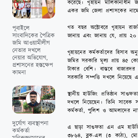
করেছে। গৃহায়ন মালিকানাধীন 
একর জমি জেলা প্রশাসকের নাম
গত বছর অক্টোবরে গৃহায়ন রাজউ
পূবাইলে
সাংবাদিকের পৈত্রিক
জানায় এবং জানায় যে, প্রায় 
জমি আওয়ামীলীগ
নেতার দখলে
গৃহায়নের কর্মকর্তাদের হিসাব 
নেয়ার অভিযোগ,
জমির সরকারি মূল্য প্রায় ৪৫ 
প্রশাসনের হস্তক্ষেপ
টাকার বেশি। বাস্তবে বাজারদর
কামনা
সরকারি সম্পত্তি দখলে নিয়েছে 
স্থানীয় হাউজিং প্রতিষ্ঠান সাগ
দখলে নিয়েছেন। তিনি সাবেক স
কর্মকর্তা, পুলিশ ও আমলাদের না
দুর্যোগ ব্যবস্থাপনা
এ ছাড়া সাগুফতা এন এম হাউজ
কর্মকর্তা
৩৮৬৪, ব্লক-এল (৩ কাঠা), ম