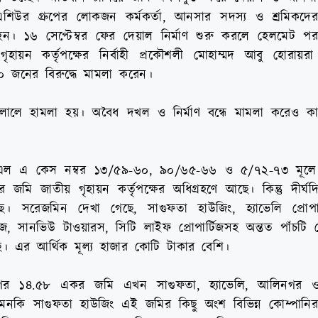
বর এশিউর গ্রুপের লোকজন কর্মকর্তা, আনসার সদস্য ও শ্রমিকদ
 ১৬ সেপ্টেম্বর ফের দেয়াল নির্মাণ শুরু করলে হেলমেট প
গৃহায়ন কর্তৃপক্ষের নির্বাহী প্রকৌশলী মোহাম্মদ আবু হোরায়রা
০০ জনের বিরুদ্ধে মামলা করেন।
ালালে হামলা হয়। অবৈধ দখল ও নির্মাণ বন্ধে মামলা করেও কা
য় এল এ কেস নম্বর ১৩/৫৯-৬০, ৯০/৬৫-৬৬ ও ৫/৭২-৭৩ মূল
জাতীয় গৃহায়ন কর্তৃপক্ষের অধিগ্রহণে আছে। কিন্তু দীর্ঘদিন
সরেজমিন দেখা গেছে, সাগুফতা হাউজিং, হ্যাভেলি প্রোপা
িজ, সানভিউ টাওয়ারস, সিটি লাইফ প্রোপার্টিজসহ অন্তত পাঁচটি 
 এর আর্থিক মূল্য হাজার কোটি টাকার বেশি।
ের ১৪.৫৮ একর জমি এখন সাগুফতা, হ্যাভেলি, আলিনগর 
এমনকি সাগুফতা হাউজিং এই জমির কিছু অংশ বিভিন্ন কোম্পানির