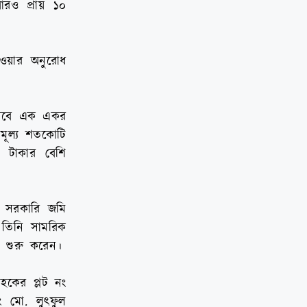
আরও প্রায় ১০
েওয়ার অনুরোধ
হিসেবে এক একর
মূল্য শতকোটি
ি টাকার বেশি
কর সরকারি জমি
 তিনি সামরিক
ি শুরু করেন।
কের প্লট নং
 মো. লুৎফুল