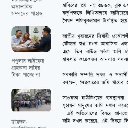
মনিরুজ্জামানের
হাবিবের প্লট নং ৩৮৬৫, ব্লক-
অস্বাভাবিক
কর্তৃপক্ষকে লিখিতভাবে জানিয়
সম্পদের পাহাড়
সৈয়দ শফিকুজ্জামান উপস্থিত হয়ে
জাতীয় গৃহায়নের নির্বাহী প্রক
মৌজার স্বপ্ন নগর আবাসিক এ
এসে তিন রাউন্ড ফাঁকা গুলি 
হামলায় কয়েকজন আনসার সদস্য 
পপুলার লাইফের
গ্রাহকরা দাবির
টাকা পাচ্ছে না
সরকারি সম্পত্তি দখল ও সন্ত্র
বলছেন, ‘সরকারের জমি গায়েব হচ্
সাগুফতা হাউজিংয়ের ব্যবস্থাপ
গৃহায়ন মানুষের জমি দখল করে
—এই অভিযোগের বিষয়ে জানতে 
জমি দখল করেছে, এই বিষয়ে ল
ছাত্রদল-