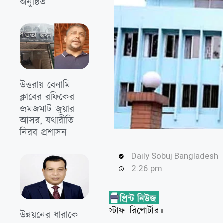
অনুষ্ঠিত
উত্তরায় বেনামি
ক্লাবের রফিকের
জমজমাট জুয়ার
আসর, যথারীতি
নিরব প্রশাসন
Daily Sobuj Bangladesh
2:26 pm
স্টাফ রিপোর্টার॥
উন্নয়নের ধারাকে