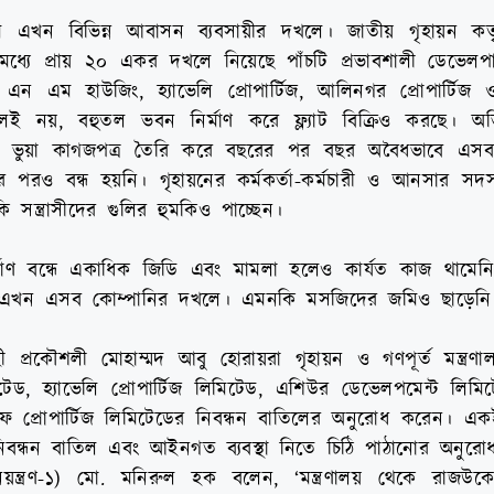
 এখন বিভিন্ন আবাসন ব্যবসায়ীর দখলে। জাতীয় গৃহায়ন কর্তৃ
্যে প্রায় ২০ একর দখলে নিয়েছে পাঁচটি প্রভাবশালী ডেভেলপ
এন এম হাউজিং, হ্যাভেলি প্রোপার্টিজ, আলিনগর প্রোপার্টিজ
দখলই নয়, বহুতল ভবন নির্মাণ করে ফ্ল্যাট বিক্রিও করছে। অ
জশে ভুয়া কাগজপত্র তৈরি করে বছরের পর বছর অবৈধভাবে এস
 পরও বন্ধ হয়নি। গৃহায়নের কর্মকর্তা-কর্মচারী ও আনসার সদস
সন্ত্রাসীদের গুলির হুমকিও পাচ্ছেন।
মাণ বন্ধে একাধিক জিডি এবং মামলা হলেও কার্যত কাজ থাম
 এখন এসব কোম্পানির দখলে। এমনকি মসজিদের জমিও ছাড়েনি
াহী প্রকৌশলী মোহাম্মদ আবু হোরায়রা গৃহায়ন ও গণপূর্ত মন্ত্রণা
ড, হ্যাভেলি প্রোপার্টিজ লিমিটেড, এশিউর ডেভেলপমেন্ট লিম
ইফ প্রোপার্টিজ লিমিটেডের নিবন্ধন বাতিলের অনুরোধ করেন। একই 
বন্ধন বাতিল এবং আইনগত ব্যবস্থা নিতে চিঠি পাঠানোর অনুর
য়ন্ত্রণ-১) মো. মনিরুল হক বলেন, ‘মন্ত্রণালয় থেকে রাজউ