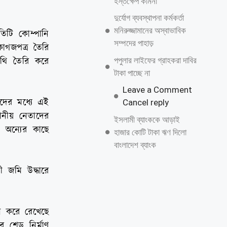
হস্তক্ষেপ কামনা
দুর্যোগ ব্যবস্থাপনা কর্মকর্তা
মনিরুজ্জামানের অস্বাভাবিক
তিটি কোম্পানি
সম্পদের পাহাড়
াগজপত্র তৈরি
পপুলার লাইফের গ্রাহকরা দাবির
নথি তৈরি করে
টাকা পাচ্ছে না
Leave a Comment
দের মধ্যে এই
Cancel reply
থানীয় নেতাদের
ইসলামী ব্যাংককে আড়াই
 অন্যের কাছে
হাজার কোটি টাকা ঋণ দিলো
বাংলাদেশ ব্যাংক
নী জমি উদ্ধারে
ল করে রেখেছে
 শেড নির্মাণ