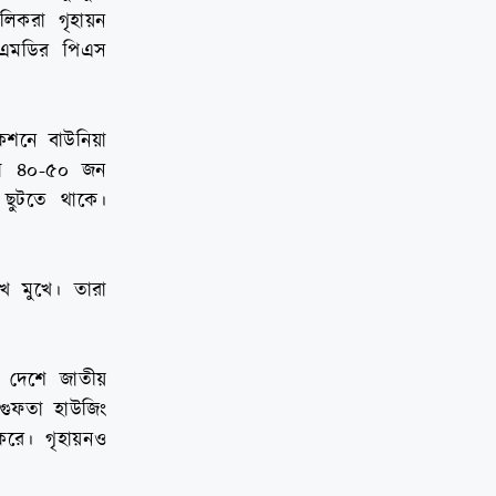
লিকরা গৃহায়ন
ও এমডির পিএস
েকশনে বাউনিয়া
রা ৪০-৫০ জন
 ছুটতে থাকে।
খে মুখে। তারা
এ দেশে জাতীয়
গুফতা হাউজিং
রে। গৃহায়নও