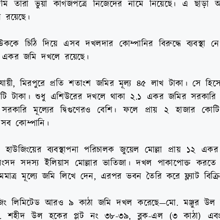
জমি তারা ভুয়া কাগজপত্রে নিজেদের নামে নিয়েছে। এ ছাড়া 
ে রয়েছে।
ককে চিঠি দিয়ে এসব দখলদার কোম্পানির বিরুদ্ধে ব্যবস্থা ন
২০ একর জমি দখলে রয়েছে।
অনুযায়ী, মিরপুরে প্রতি শতাংশ জমির মূল্য ৪৫ লাখ টাকা। সে 
কোটি টাকা। শুধু এশিউরের দখলে থাকা ২.১ একর জমির সরকারি 
 সরকারি মূল্যের দ্বিগুণেরও বেশি। ফলে প্রায় ২ হাজার কোট
এসব কোম্পানি।
ুফতা হাউজিংয়ের ব্যবস্থাপনা পরিচালক জুয়েল মোল্লা প্রায় ১২ এ
ংসদ সদস্য ইলিয়াস মোল্লার ভাতিজা। দখল পাকাপোক্ত করতে
মমাত্র মূল্যে জমি লিখে দেন, এরপর ভবন তৈরি করে ফ্ল্যাট বিক্র
িং লিমিটেড আরও ৯ কাঠা জমি দখল করেছে—মো. মঞ্জুর উল হ
ো. শহীদ উল হকের প্লট নং ৩৮-৩৯, ব্লক-এল (৩ কাঠা) এবং