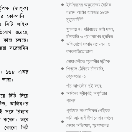
ইউনিয়নের অকুতোভয় সৈনিক
পক্ষ (জাগৃক)
মরহুম আমির হামজার ১৬তম
ার কোম্পানি—
মৃত্যুবার্ষিকী
 ও সিটি লাইফ
খুলনায় ৭১ পরিবারের জমি দখল,
ভিযোগ রয়েছে,
চাঁদাবাজি ও প্রাণনাশের হুমকির
ব কাজ চলছে।
অভিযোগে সংবাদ সম্মেলন: ৫
্যরা সরেজমিন
বসতবাড়িতে তালা
নোয়াখালীতে প্রবাসীর স্ত্রীকে
পিপ্তল ঠেকিয়ে চাঁদাবাজি,
েনি। ১৬৮ একর
গ্রেফতার -১
 তারা।
পাঁচ আগস্টের দুই বছর:
অর্জনের স্বীকৃতি, অপূর্ণতার
লয়ে চিঠি দিয়ে
প্রশ্ন
িটেড, আলিনগর
পূবাইলে সাংবাদিকের পৈত্রিক
সঙ্গে রিহ্যাব
জমি আওয়ামীলীগ নেতার দখলে
োধ করেন। তবে
নেয়ার অভিযোগ, প্রশাসনের
কে কোনো চিঠি