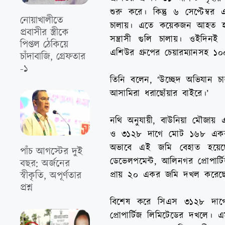
শুরু করে। কিন্তু ৬ সেপ্টেম্
নোয়াখালীতে
চালায়। এতে কয়েকজন আহত হন।
প্রবাসীর স্ত্রীকে
সন্ত্রাসী গুলি চালায়। ওইদিনই 
পিপ্তল ঠেকিয়ে
এশিউর গ্রুপের চেয়ারম্যানসহ ১
চাঁদাবাজি, গ্রেফতার
-১
তিনি বলেন, ‘উচ্ছেদ অভিযান চ
আসামিরা ধরাছোঁয়ার বাইরে।’
নথি অনুযায়ী, বাউনিয়া মৌজা
ও ৩১২৮ দাগে মোট ১৬৮ একর জমি 
অভাবে এই জমি বেহাত হয়েছে। 
পাঁচ আগস্টের দুই
ডেভেলপমেন্ট, আলিনগর প্রোপার্ট
বছর: অর্জনের
স্বীকৃতি, অপূর্ণতার
প্রায় ২০ একর জমি দখল করেছে।
প্রশ্ন
বিশেষ করে সিএস ৩১২৮ দাগ
প্রোপার্টিজ লিমিটেডের দখলে। 