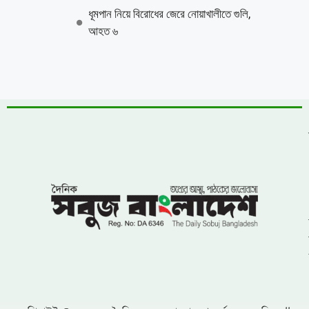
উন্নয়নের ধারাকে অব্যাহত রাখতে কবির কে
পুনরায় চেয়ারম্যান হিসেবে দেখতে চায় এলাকাবাসী
বাংলাদেশ জাতীয়তাবাদী দল (বিএনপি)-এর
খুরুশকুল ইউনিয়নের অকুতোভয় সৈনিক মরহুম
আমির হামজার ১৬তম মৃত্যুবার্ষিকী
খুলনায় ৭১ পরিবারের জমি দখল, চাঁদাবাজি ও
প্রাণনাশের হুমকির অভিযোগে সংবাদ সম্মেলন: ৫
বসতবাড়িতে তালা
নোয়াখালীতে প্রবাসীর স্ত্রীকে পিপ্তল ঠেকিয়ে
চাঁদাবাজি, গ্রেফতার -১
পাঁচ আগস্টের দুই বছর: অর্জনের স্বীকৃতি,
অপূর্ণতার প্রশ্ন
পূবাইলে সাংবাদিকের পৈত্রিক জমি আওয়ামীলীগ
নেতার দখলে নেয়ার অভিযোগ, প্রশাসনের
হস্তক্ষেপ কামনা
দুর্যোগ ব্যবস্থাপনা কর্মকর্তা মনিরুজ্জামানের