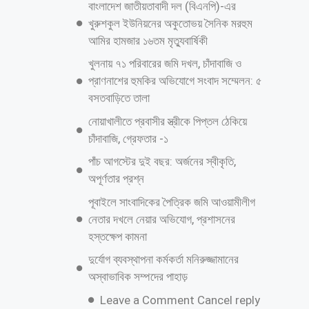
শাহজাদপুরে সংবাদ সংগ্রহকালে ‘সবুজ বাংলাদেশ
পত্রিকার সাংবাদিকের মোবাইল ছিনতাই ও
প্রাণনাশের হুমকি
জুলাই গণঅভ্যুত্থান দিবস উপলক্ষে কাশিয়ানীতে
র‍্যালি ও আলোচনা সভা অনুষ্ঠিত
উত্তরায় বেনামি ক্লাবের রফিকের জমজমাট জুয়ার
আসর, যথারীতি নিরব প্রশাসন