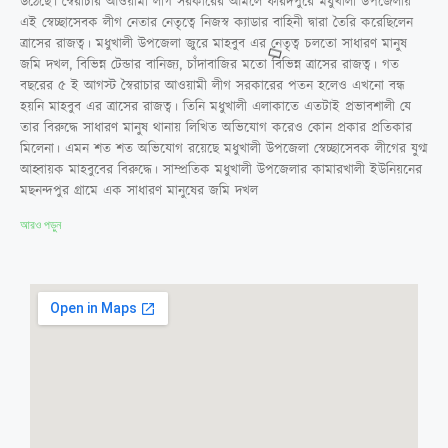
উঠেছে। স্বৈরাচার আওয়ামী লীগ সরকারের আমলে ফরিদপুরে মধুখালী উপজেলায়
এই স্বেচ্ছাসেবক লীগ নেতার নেতৃত্বে নিজস্ব ক্যাডার বাহিনী দ্বারা তৈরি করেছিলেন
ত্রাসের রাজত্ব। মধুখালী উপজেলা জুরে মাহবুব এর নেতৃত্ব চলতো সাধারণ মানুষ
জমি দখল, বিভিন্ন টেন্ডার বানিজ্য, চাঁদাবাজির মতো বিভিন্ন ত্রাসের রাজত্ব। গত
বছরের ৫ ই আগস্ট স্বৈরাচার আওয়ামী লীগ সরকারের পতন হলেও এখনো বন্ধ
হয়নি মাহবুব এর ত্রাসের রাজত্ব। তিনি মধুখালী এলাকাতে এতটাই প্রভাবশালী যে
তার বিরুদ্ধে সাধারণ মানুষ থানায় লিখিত অভিযোগ করেও কোন প্রকার প্রতিকার
মিলেনা। এমন শত শত অভিযোগ রয়েছে মধুখালী উপজেলা স্বেচ্ছাসেবক লীগের যুগ্ম
আহ্বায়ক মাহবুবের বিরুদ্ধে। সাম্প্রতিক মধুখালী উপজেলার কামারখালী ইউনিয়নের
মছনন্দপুর গ্রামে এক সাধারণ মানুষের জমি দখল
আরও পড়ুন