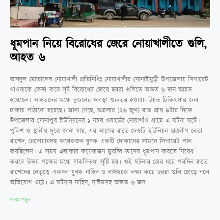
ধূমপান নিয়ে বিরোধের জেরে নোয়াখালীতে গুলি,
আহত ৬
আবদুল মোতালেব নোয়াখালী প্রতিনিধিঃ নোয়াখালীর সোনাইমুড়ী উপজেলায় সিগারেট
খাওয়াকে কেন্দ্র করে সৃষ্ট বিরোধের জেরে ছররা গুলিতে অন্তত ৬ জন আহত
হয়েছেন। আহতদের মধ্যে দুজনের অবস্থা গুরুতর হওয়ায় উন্নত চিকিৎসার জন্য
ঢাকায় পাঠানো হয়েছে। জানা গেছে, শুক্রবার (২৬ জুন) রাত প্রায় ৯টার দিকে
উপজেলার সোনাপুর ইউনিয়নের ১ নম্বর ওয়ার্ডের নোয়াগাঁও গ্রামে এ ঘটনা ঘটে।
পুলিশ ও স্থানীয় সূত্রে জানা যায়, এর আগের রাতে দেওটি ইউনিয়ন ছাত্রলীগ নেতা
রাশেদ, রেদোয়ানসহ কয়েকজন যুবক একটি দোকানের সামনে সিগারেট পান
করছিলেন। এ সময় এলাকার কয়েকজন মুরব্বি তাদের ধূমপান করতে নিষেধ
করলে উভয় পক্ষের মধ্যে বাকবিতণ্ডা সৃষ্টি হয়। ওই ঘটনার জের ধরে পরদিন রাতে
রাশেদের নেতৃত্বে একদল যুবক নাহিদ ও নাঈমকে লক্ষ্য করে ছররা গুলি ছোড়ে বলে
অভিযোগ ওঠে। এ ঘটনায় নাহিদ, নাঈমসহ অন্তত ৬ জন
আরও পড়ুন