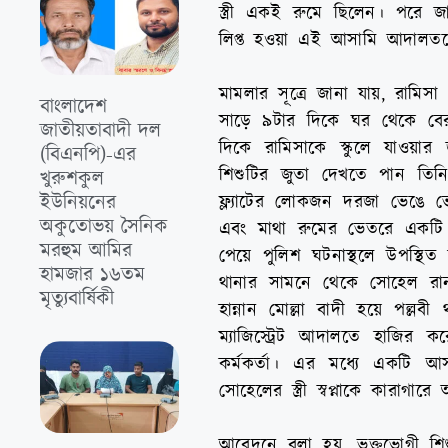
স্ত্রী একই রুমে ছিলেন। পরে 
লিপ্ত হওয়া এই আসামি আদালতকে 
মামলার সূত্রে জানা যায়, রামিসা
বাংলাদেশ
সাড়ে ৯টার দিকে ঘর থেকে বের
জাতীয়তাবাদী দল
দিকে রামিসাকে স্কুলে যাওয়া
(বিএনপি)-এর
শিশুটির জুতা দেখতে পান তিনি
খুরুশকুল
ইউনিয়নের
ফ্ল্যাটের লোকজন দরজা ভেঙে 
অকুতোভয় সৈনিক
এবং মাথা রুমের ভেতরে একটি
মরহুম আমির
পেয়ে পুলিশ ঘটনাস্থলে উপস্থিত হ
হামজার ১৬তম
থানার সামনে থেকে সোহেল রান
মৃত্যুবার্ষিকী
হান্নান মোল্লা বাদী হয়ে পল্ল
ম্যাজিস্ট্রেট আদালতে হাজি
কর্মকর্তা। এর মধ্যে একটি আ
সোহেলের স্ত্রী স্বপ্নাকে কারাগ
আবেদনে বলা হয়, ভুক্তভোগী শিশু