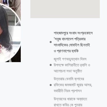
শাহজাদপুরে সংবাদ সংগ্রহকালে
‘সবুজ বাংলাদেশ পত্রিকার
সাংবাদিকের মোবাইল ছিনতাই
ও প্রাণনাশের হুমকি
জুলাই গণঅভ্যুত্থান দিবস
উপলক্ষে কাশিয়ানীতে র‍্যালি ও
আলোচনা সভা অনুষ্ঠিত
উত্তরায় বেনামি ক্লাবের
রফিকের জমজমাট জুয়ার আসর,
যথারীতি নিরব প্রশাসন
উন্নয়নের ধারাকে অব্যাহত
রাখতে কবির কে পুনরায়