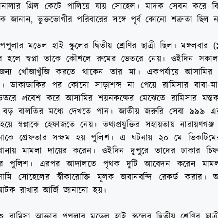
জানালার গ্রিল কেটে পালিয়ে যায় সোহেল। মাদক সেবন করে বি
জানান, ভুক্তভোগীর পরিবারের সঙ্গে পূর্ব কোনো শত্রুতা ছিল ন
 পপুলার মডেল হাই স্কুলের দ্বিতীয় শ্রেণির ছাত্রী ছিল। মঙ্গলবা
 হলে স্বপ্না তাকে কৌশলে রুমের ভেতরে নেয়। ওইদিন সকা
র জন্য খোঁজাখুঁজি করতে থাকেন তার মা। একপর্যায়ে আসামির
। ডাকাডাকির পর কোনো সাড়াশব্দ না পেয়ে রামিসার বাবা-মা 
ভেতরে প্রবেশ করে আসামির শয়নকক্ষের মেঝেতে রামিসার মস্ত
 বড় বালতির মধ্যে দেখতে পান। জাতীয় জরুরি সেবা ৯৯৯ এর
য়ে স্বপ্নাকে হেফাজতে নেয়। তথ্যপ্রযুক্তির সহায়তায় নারায়ণগঞ্জ 
াকে গ্রেফতার সক্ষম হয় পুলিশ। এ ঘটনায় ২০ মে ভিকটিমের
বী থানায় মামলা দায়ের করেন। ওইদিন দুপুরে তাদের ঢাকার চিফ
র করে পুলিশ। এরপর আদালতে পৃথক দুটি আবেদন করেন মামলা
সামি সোহেলের স্বীকারোক্তি মূলক জবানবন্দি রেকর্ড করার
ারে আটক রাখার আর্জি জানানো হয়।
 রামিসা আক্তার পপুলার মডেল হাই স্কুলের দ্বিতীয় শ্রেণির ছাত