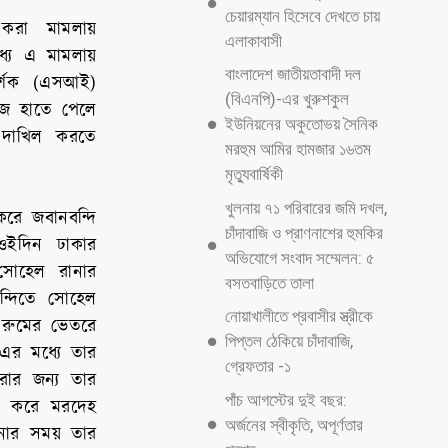
চেয়ারম্যান হিসেবে দেখতে চায়
 করা মামলায়
এলাকাবাসী
্যে এ মামলায়
বাংলাদেশ জাতীয়তাবাদী দল
দর্শক (এসআই)
(বিএনপি)-এর খুরুশকুল
 আজ হাতে পেলে
ইউনিয়নের অকুতোভয় সৈনিক
 দাখিল করতে
মরহুম আমির হামজার ১৬তম
মৃত্যুবার্ষিকী
খুলনায় ৭১ পরিবারের জমি দখল,
রে জবানবন্দি
চাঁদাবাজি ও প্রাণনাশের হুমকির
ওইদিন ঢাকার
অভিযোগে সংবাদ সম্মেলন: ৫
 সোহেল রানার
বসতবাড়িতে তালা
ন্দিতে সোহেল
নোয়াখালীতে প্রবাসীর স্ত্রীকে
ে রুমের ভেতরে
পিপ্তল ঠেকিয়ে চাঁদাবাজি,
 এর মধ্যে তার
গ্রেফতার -১
ার জন্য তার
পাঁচ আগস্টের দুই বছর:
্ন করে মরদেহ
অর্জনের স্বীকৃতি, অপূর্ণতার
টনার সময় তার