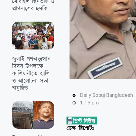
মোবাইল ছিনতাই ও
প্রাণনাশের হুমকি
জুলাই গণঅভ্যুত্থান
দিবস উপলক্ষে
কাশিয়ানীতে র‍্যালি
ও আলোচনা সভা
অনুষ্ঠিত
Daily Sobuj Bangladesh
1:13 pm
ডেস্ক রিপোর্টঃ