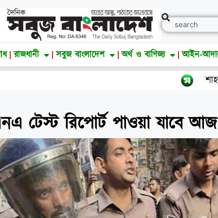
াধ
রাজধানী
সবুজ বাংলাদেশ
অর্থ ও বাণিজ্য
আইন-আদ
শাহজাদপুরে স
িএনএ টেস্ট রিপোর্ট পাওয়া যাবে আজ