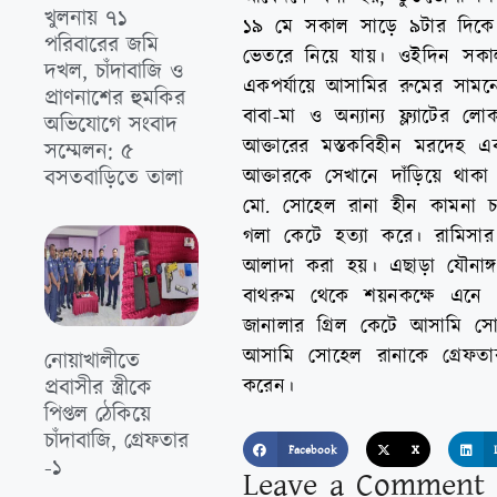
খুলনায় ৭১
১৯ মে সকাল সাড়ে ৯টার দিকে ঘ
পরিবারের জমি
ভেতরে নিয়ে যায়। ওইদিন সকাল 
দখল, চাঁদাবাজি ও
একপর্যায়ে আসামির রুমের সামন
প্রাণনাশের হুমকির
বাবা-মা ও অন্যান্য ফ্ল্যাটে
অভিযোগে সংবাদ
আক্তারের মস্তকবিহীন মরদেহ এ
সম্মেলন: ৫
বসতবাড়িতে তালা
আক্তারকে সেখানে দাঁড়িয়ে থাকা
মো. সোহেল রানা হীন কামনা চ
গলা কেটে হত্যা করে। রামিসার
আলাদা করা হয়। এছাড়া যৌনাঙ্গ
বাথরুম থেকে শয়নকক্ষে এনে 
জানালার গ্রিল কেটে আসামি সো
আসামি সোহেল রানাকে গ্রেফতা
নোয়াখালীতে
প্রবাসীর স্ত্রীকে
করেন।
পিপ্তল ঠেকিয়ে
চাঁদাবাজি, গ্রেফতার
Facebook
X
-১
Leave a Comment