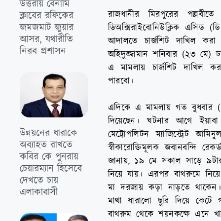
উত্তরায় বেনামি
রাজধানীর মিরপুরের পল্লবী
ক্লাবের রফিকের
জমজমাট জুয়ার
ডিঅক্সিরাইবোনিউক্লিক এসিড (ড
আসর, যথারীতি
আদালতে চার্জশিট দাখিল করা 
নিরব প্রশাসন
অহিদুজ্জামান শনিবার (২৩ মে) 
এ মামলায় চার্জশিট দাখিল ক
পারবো।
এদিকে এ মামলায় গত বুধবার (
দিয়েছেন। ঘটনার আগে ইয়াব
উন্নয়নের ধারাকে
মেট্রোপলিটন ম্যাজিস্ট্রেট আ
অব্যাহত রাখতে
স্বীকারোক্তিমূলক জবানবন্দি 
কবির কে পুনরায়
জানায়, ১৯ মে সকাল সাড়ে ৯টার দ
চেয়ারম্যান হিসেবে
নিয়ে যায়। এরপর বাথরুমে নিয়ে 
দেখতে চায়
মা দরজায় কড়া নাড়তে থাকেন।
এলাকাবাসী
মাথা ধারালো ছুরি দিয়ে কেটে
বাথরুম থেকে শয়নকক্ষে এনে খাট