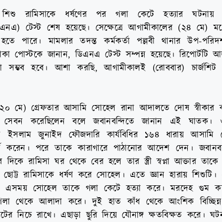
তে শিশু রামিসাকে ধর্ষণের পর গলা কেটে হত্যার ঘটনায়
িএনএ) টেস্ট শেষ হয়েছে। সেক্ষেত্রে আগামীকালের (২৪ মে) মধ
হতে পারে। মামলার তদন্ত কর্মকর্তা পল্লবী থানার উপ-পরি
ঢাকা পোস্টকে জানান, ডিএনএ টেস্ট সম্পন্ন হয়েছে। রিপোর্টটি
রা সম্ভব হবে। আশা করছি, আগামীকালই (রোববার) চার্জশিট
২০ মে) গ্রেফতার আসামি সোহেল রানা আদালতে দোষ স্বীকার ক
া সেবন করেছিলেন বলে জবানবন্দিতে জানান এই ঘাতক। 
মিনুল ইসলাম জুনাইদ ফৌজদারি কার্যবিধির ১৬৪ ধারায় আসামি
রেকর্ড করেন। পরে তাকে কারাগারে পাঠানোর আদেশ দেন। জবানব
িকে রামিসা ঘর থেকে বের হলে তার স্ত্রী স্বপ্না আক্তার তাক
ছোট্ট রামিসাকে ধর্ষণ করে সোহেল। এতে জ্ঞান হারায় শিশুটি।
 এসময় সোহেল তাকে গলা কেটে হত্যা করে। মরদেহ গুম কর
 গলা থেকে আলাদা করে। দুই হাত কাঁধ থেকে আংশিক বিচ্ছিন
ের নিচে রাখে। এছাড়া ছুরি দিয়ে যৌনাঙ্গ ক্ষতবিক্ষত করে। ঘ