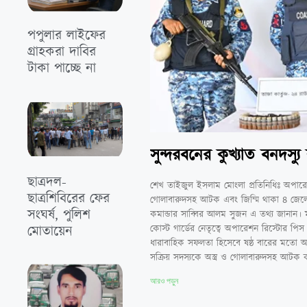
পপুলার লাইফের
গ্রাহকরা দাবির
টাকা পাচ্ছে না
সুন্দরবনের কুখ্যাত বনদস্
ছাত্রদল-
শেখ তাইজুল ইসলাম মোংলা প্রতিনিধিঃ অপারেশন
ছাত্রশিবিরের ফের
গোলাবারুদসহ আটক এবং জিম্মি থাকা ৪ জেলেকে 
সংঘর্ষ, পুলিশ
কমান্ডার সাব্বির আলম সুজন এ তথ্য জানান। মাননীয় 
মোতায়েন
কোস্ট গার্ডের নেতৃত্বে অপারেশন রিস্টোর পি
ধারাবাহিক সফলতা হিসেবে ষষ্ঠ বারের মতো অ
সক্রিয় সদস্যকে অস্ত্র ও গোলাবারুদসহ আটক ক
আরও পড়ুন