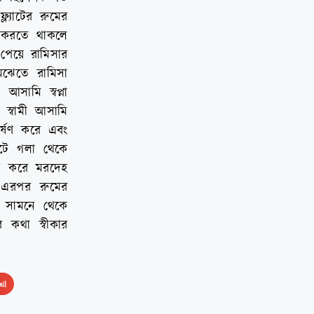
্যাটের রুমের
ি করতে থাকলে
পেয়ে রামিসার
েঝেতে রামিসা
সামি স্বপ্না
স্বামী আসামি
র্ষণ করে এবং
েটে গলা থেকে
্ন করে মরদেহ
 এরপর রুমের
র সামনে থেকে
 কথা স্বীকার
il