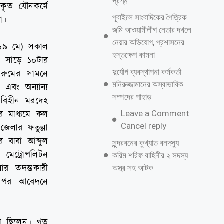
প্রশ্ন
কৃত যৌনকর্মে
পূবাইলে সাংবাদিকের পৈত্রিক
া।
জমি আওয়ামীলীগ নেতার দখলে
নেয়ার অভিযোগ, প্রশাসনের
র (১৯ মে) সকাল
হস্তক্ষেপ কামনা
ল সাড়ে ১০টার
দুর্যোগ ব্যবস্থাপনা কর্মকর্তা
 রুমের সামনে
মনিরুজ্জামানের অস্বাভাবিক
এবং অন্যান্য
সম্পদের পাহাড়
কবিহীন মরদেহ
Leave a Comment
 মাধ্যমে কল
Cancel reply
জেলার ফতুল্লা
 বাবা আব্দুল
সুন্দরবনের কুখ্যাত বনদস্যু
 মেট্রোপলিটন
করিম শরিফ বাহিনীর ২ সদস্য
র তদন্তকারী
অস্ত্র সহ আটক
। অপর আবেদনে
্রী ছিলেন। গত