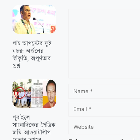
পাঁচ আগস্টের দুই
বছর: অর্জনের
স্বীকৃতি, অপূর্ণতার
প্রশ্ন
পূবাইলে
সাংবাদিকের পৈত্রিক
জমি আওয়ামীলীগ