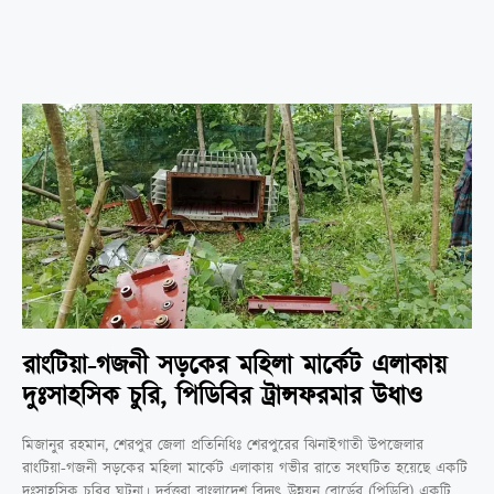
রাংটিয়া-গজনী সড়কের মহিলা মার্কেট এলাকায়
দুঃসাহসিক চুরি, পিডিবির ট্রান্সফরমার উধাও
মিজানুর রহমান, শেরপুর জেলা প্রতিনিধিঃ শেরপুরের ঝিনাইগাতী উপজেলার
রাংটিয়া-গজনী সড়কের মহিলা মার্কেট এলাকায় গভীর রাতে সংঘটিত হয়েছে একটি
দুঃসাহসিক চুরির ঘটনা। দুর্বৃত্তরা বাংলাদেশ বিদ্যুৎ উন্নয়ন বোর্ডের (পিডিবি) একটি