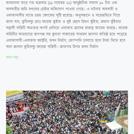
অবমাননা করে গত শুক্রবার (১১ নভেম্বর ২২) আনুষ্ঠানিক সকাল ১০ টায় এক
ব্যবসায়ীর জমি দখলের চেষ্টার অভিযোগ পাওয়া গেছে। এ ঘটনায় ব্যবসায়ী ও
এলাকাবাসীর মাঝে চরম ক্ষোভের সৃষ্টি হয়েছে। অনুসন্ধানে ও সরেজমিনে গিয়ে
জানা যায়, ভুমিদস্যু মোঃ ফয়েজ ভূইয়া ও দুই ছেলে রিমন ভূঁইয়া, রুমান ভূঁইয়ার
সন্ত্রাসী বাহিনী ক্ষমতার দাপট দেখিয়ে এলাকায় ত্রাসের রাজত্ব কায়েম করছে। ফয়েজ
বাহিনীর অত্যাচারে রূপগঞ্জ সহ ভুলতা বাজারের সাধারণ জনগন অতিষ্ঠ হয়ে পড়েছে
এলাকাবাসী।এলাকায় ফ্যাক্টরি, ভবন নির্মাণ, কোম্পানি চালাতে হলে টাকা দিতে হবে
বলে জানান ভূমিদস্যু ফয়েজ বাহিনী। জায়গার উপর ভবন নির্মাণ
আরও পড়ুন