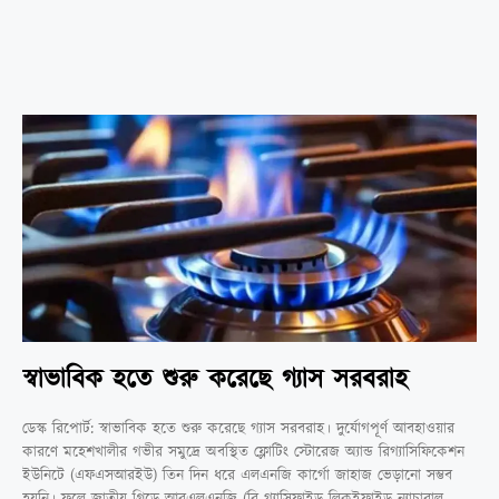
স্বাভাবিক হতে শুরু করেছে গ্যাস সরবরাহ
ডেস্ক রিপোর্ট: স্বাভাবিক হতে শুরু করেছে গ্যাস সরবরাহ। দুর্যোগপূর্ণ আবহাওয়ার
কারণে মহেশখালীর গভীর সমুদ্রে অবস্থিত ফ্লোটিং স্টোরেজ অ্যান্ড রিগ্যাসিফিকেশন
ইউনিটে (এফএসআরইউ) তিন দিন ধরে এলএনজি কার্গো জাহাজ ভেড়ানো সম্ভব
হয়নি। ফলে জাতীয় গ্রিডে আরএলএনজি (রি-গ্যাসিফাইড লিকুইফাইড ন্যাচারাল