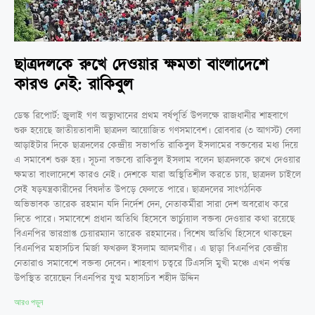
ছাত্রদলকে রুখে দেওয়ার ক্ষমতা বাংলাদেশে
কারও নেই: রাকিবুল
ডেস্ক রিপোর্ট: জুলাই গণ অভ্যুত্থানের প্রথম বর্ষপূর্তি উপলক্ষে রাজধানীর শাহবাগে
শুরু হয়েছে জাতীয়তাবাদী ছাত্রদল আয়োজিত গণসমাবেশ। রোববার (৩ আগস্ট) বেলা
আড়াইটার দিকে ছাত্রদলের কেন্দ্রীয় সভাপতি রাকিবুল ইসলামের বক্তব্যের মধ্য দিয়ে
এ সমাবেশ শুরু হয়। সূচনা বক্তব্যে রাকিবুল ইসলাম বলেন ছাত্রদলকে রুখে দেওয়ার
ক্ষমতা বাংলাদেশে কারও নেই। দেশকে যারা অস্থিতিশীল করতে চায়, ছাত্রদল চাইলে
সেই ষড়যন্ত্রকারীদের বিষদাঁত উপড়ে ফেলতে পারে। ছাত্রদলের সাংগঠনিক
অভিভাবক তারেক রহমান যদি নির্দেশ দেন, নেতাকর্মীরা সারা দেশ অবরোধ করে
দিতে পারে। সমাবেশে প্রধান অতিথি হিসেবে ভার্চ্যুয়াল বক্তব্য দেওয়ার কথা রয়েছে
বিএনপির ভারপ্রাপ্ত চেয়ারম্যান তারেক রহমানের। বিশেষ অতিথি হিসেবে থাকছেন
বিএনপির মহাসচিব মির্জা ফখরুল ইসলাম আলমগীর। এ ছাড়া বিএনপির কেন্দ্রীয়
নেতারাও সমাবেশে বক্তব্য দেবেন। শাহবাগ চত্বরে টিএসসি মুখী মঞ্চে এখন পর্যন্ত
উপস্থিত রয়েছেন বিএনপির যুগ্ম মহাসচিব শহীদ উদ্দিন
আরও পড়ুন