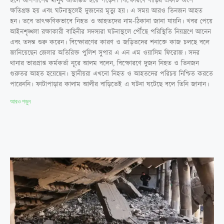
হলে আশপাশের মানুষ আতঙ্কিত হয়ে পড়েন। বিস্ফোরণে বাড়ির একটি অংশ
ক্ষতিগ্রস্ত হয় এবং ঘটনাস্থলেই দুজনের মৃত্যু হয়। এ সময় আরও তিনজন আহত
হন। তবে তাৎক্ষণিকভাবে নিহত ও আহতদের নাম-ঠিকানা জানা যায়নি। খবর পেয়ে
আইনশৃঙ্খলা রক্ষাকারী বাহিনীর সদস্যরা ঘটনাস্থলে পৌঁছে পরিস্থিতি নিয়ন্ত্রণে আনেন
এবং তদন্ত শুরু করেন। বিস্ফোরণের কারণ ও জড়িতদের শনাক্তে কাজ চলছে বলে
জানিয়েছেন জেলার অতিরিক্ত পুলিশ সুপার এ এন এম ওয়াসিম ফিরোজ। সদর
থানার ভারপ্রাপ্ত কর্মকর্তা নূরে আলম বলেন, বিস্ফোরণে দুজন নিহত ও তিনজন
গুরুতর আহত হয়েছেন। স্থানীয়রা এখনো নিহত ও আহতদের পরিচয় নিশ্চিত করতে
পারেননি। ফাটাপাড়ার কালাম আলীর বাড়িতেই এ ঘটনা ঘটেছে বলে তিনি জানান।
আরও পড়ুন