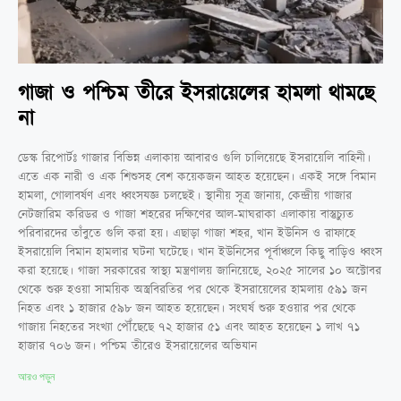
গাজা ও পশ্চিম তীরে ইসরায়েলের হামলা থামছে
না
ডেস্ক রিপোর্টঃ গাজার বিভিন্ন এলাকায় আবারও গুলি চালিয়েছে ইসরায়েলি বাহিনী।
এতে এক নারী ও এক শিশুসহ বেশ কয়েকজন আহত হয়েছেন। একই সঙ্গে বিমান
হামলা, গোলাবর্ষণ এবং ধ্বংসযজ্ঞ চলছেই। স্থানীয় সূত্র জানায়, কেন্দ্রীয় গাজার
নেটজারিম করিডর ও গাজা শহরের দক্ষিণের আল-মাঘরাকা এলাকায় বাস্তুচ্যুত
পরিবারদের তাঁবুতে গুলি করা হয়। এছাড়া গাজা শহর, খান ইউনিস ও রাফাহে
ইসরায়েলি বিমান হামলার ঘটনা ঘটেছে। খান ইউনিসের পূর্বাঞ্চলে কিছু বাড়িও ধ্বংস
করা হয়েছে। গাজা সরকারের স্বাস্থ্য মন্ত্রণালয় জানিয়েছে, ২০২৫ সালের ১০ অক্টোবর
থেকে শুরু হওয়া সাময়িক অস্ত্রবিরতির পর থেকে ইসরায়েলের হামলায় ৫৯১ জন
নিহত এবং ১ হাজার ৫৯৮ জন আহত হয়েছেন। সংঘর্ষ শুরু হওয়ার পর থেকে
গাজায় নিহতের সংখ্যা পৌঁছেছে ৭২ হাজার ৫১ এবং আহত হয়েছেন ১ লাখ ৭১
হাজার ৭০৬ জন। পশ্চিম তীরেও ইসরায়েলের অভিযান
আরও পড়ুন