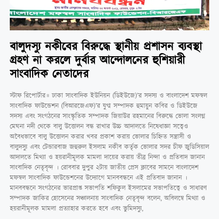
বালুদস্যু নকীবের বিরুদ্ধে স্থানীয় প্রশাসন ব্যবস্থা
গ্রহণ না করলে দুর্বার আন্দোলনের হুশিয়ারী
সাংবাদিক নেতাদের
স্টাফ রিপোর্টার॥ ঢাকা সাংবাদিক ইউনিয়ন (ডিইউজে)’র সদস্য ও বাংলাদেশ মফস্বল
সাংবাদিক ফাউন্ডেশন (বিআরজেএফ)’র যুগ্ম সম্পাদক হুমায়ুন কবির ও ডিইউজে
সদস্য এবং সংগঠনের সাংস্কৃতিক সম্পাদক জিয়াউর রহমানের বিরুদ্ধে ভোলা সংলগ্ন
মেঘনা নদী থেকে বালু উত্তোলন বন্ধ রাখার উচ্চ আদালতে নিষেধাজ্ঞা সত্বেও
অবৈধভাবে বালু উত্তোলন করার খবর প্রকাশ করায় ভোলার চিহ্নিত সন্ত্রাসী ও
বালুদস্যু এবং টেন্ডারবাজ জহুরুল ইসলাম নকীব কর্তৃক ভোলার সদর চীফ জুডিসিয়াল
আদালতে মিথ্যা ও হয়রানীমূলক মামলা দায়ের করায় তীব্র নিন্দা ও প্রতিবাদ জানান
সাংবাদিক নেতৃবৃন্দ । রোববার দুপুর ২টায় জাতীয় প্রেস ক্লাবের সামনে বাংলাদেশ
মফস্বল সাংবাদিক ফাউন্ডেশনের উদ্যোগে মানববন্ধনে এই প্রতিবাদ জানান ।
মানববন্ধনে সংগঠনের ভারপ্রাপ্ত সভাপতি শফিকুল ইসলামের সভাপতিত্বে ও সাধারণ
সম্পাদক জাকির হোসেনের সঞ্চালনায় সাংবাদিক নেতৃবৃন্দ বলেন, অবিলম্বে মিথ্যা ও
হয়রানীমূলক মামলা প্রত্যাহার করতে হবে এবং ভুমিদস্যু,