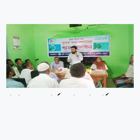
রামগড়ে কৃষক কার্ডের তথ্য সংগ্রহ কার্যক্রমের
শুভ উদ্বোধন
মো.মাসুদ রানা, খাগড়াছড়ি জেলা প্রতিনিধিঃ প্রধানমন্ত্রী মোঃ তারেক রহমানের
নির্বাচনী প্রতিশ্রুতি বাস্তবায়নের অংশ হিসেবে খাগড়াছড়ির রামগড়ে কৃষি কার্ডের জন্য
কৃষকের প্রয়োজনীয় তথ্য সংগ্রহ কার্যক্রমের শুভ উদ্বোধন করা হয়েছে। বৃহস্প্রতিবার