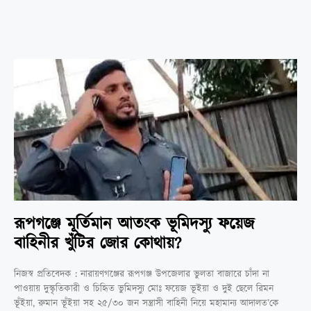
রূপগঞ্জে মূর্তিমান আতংক ভূমিদস্যু ফয়েজ
বাহিনীর খুঁটির জোর কোথায়?
নিজস্ব প্রতিবেদক : নারায়ণগঞ্জের রূপগঞ্জ উপজেলার ভুলতা বাজারে চাঁদা না
পাওয়ায় দুস্কৃতিকারী ও চিহিৃত ভুমিদস্যু মোঃ ফয়েজ ভূইয়া ও দুই ছেলে রিমন
ভূঁইয়া, রুমান ভূঁইয়া সহ ২৫/৩০ জন সন্ত্রাসী বাহিনী নিয়ে মহামান্য আদালত’কে