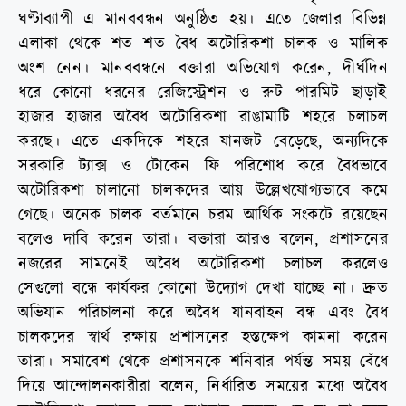
ঘণ্টাব্যাপী এ মানববন্ধন অনুষ্ঠিত হয়। এতে জেলার বিভিন্ন
এলাকা থেকে শত শত বৈধ অটোরিকশা চালক ও মালিক
অংশ নেন। মানববন্ধনে বক্তারা অভিযোগ করেন, দীর্ঘদিন
ধরে কোনো ধরনের রেজিস্ট্রেশন ও রুট পারমিট ছাড়াই
হাজার হাজার অবৈধ অটোরিকশা রাঙামাটি শহরে চলাচল
করছে। এতে একদিকে শহরে যানজট বেড়েছে, অন্যদিকে
সরকারি ট্যাক্স ও টোকেন ফি পরিশোধ করে বৈধভাবে
অটোরিকশা চালানো চালকদের আয় উল্লেখযোগ্যভাবে কমে
গেছে। অনেক চালক বর্তমানে চরম আর্থিক সংকটে রয়েছেন
বলেও দাবি করেন তারা। বক্তারা আরও বলেন, প্রশাসনের
নজরের সামনেই অবৈধ অটোরিকশা চলাচল করলেও
সেগুলো বন্ধে কার্যকর কোনো উদ্যোগ দেখা যাচ্ছে না। দ্রুত
অভিযান পরিচালনা করে অবৈধ যানবাহন বন্ধ এবং বৈধ
চালকদের স্বার্থ রক্ষায় প্রশাসনের হস্তক্ষেপ কামনা করেন
তারা। সমাবেশ থেকে প্রশাসনকে শনিবার পর্যন্ত সময় বেঁধে
দিয়ে আন্দোলনকারীরা বলেন, নির্ধারিত সময়ের মধ্যে অবৈধ