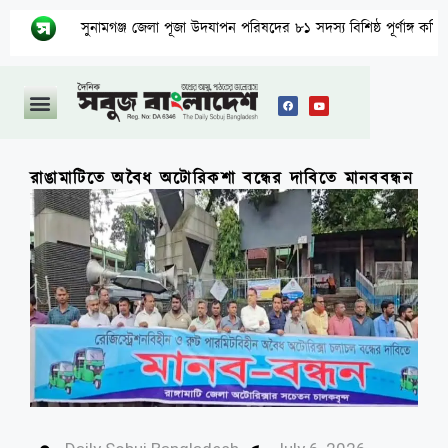
সুনামগঞ্জ জেলা পূজা উদযাপন পরিষদের ৮১ সদস্য বিশিষ্ঠ পূর্ণাঙ্গ কমিটির অনুমো
রাঙামাটিতে অবৈধ অটোরিকশা বন্ধের দাবিতে মানববন্ধন