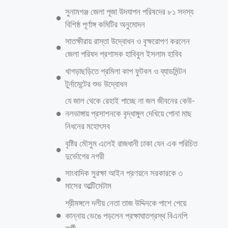
সুনামগঞ্জ জেলা পূজা উদযাপন পরিষদের ৮১ সদস্য
বিশিষ্ঠ পূর্ণাঙ্গ কমিটির অনুমোদন
সাতক্ষীরায় রাস্তা উদ্বোধন ও বৃক্ষরোপণ করলেন
জেলা পরিষদ প্রশাসক হাবিবুল ইসলাম হাবিব
খাগড়াছড়িতে প্রমিলা কাপ ফুটবল ও ব্যাডমিন্টন
টুর্নামেন্টের শুভ উদ্বোধন
যে জাল থেকে রেহাই পাচ্ছে না জল জীবনের কেউ-
নলডাঙ্গায় প্রসাশনকে বৃদ্ধাঙ্গুল দেখিয়ে পোনা মাছ
নিধনের মহোৎসব
বৃষ্টির মৌসুম এলেই রাজধানী ঢাকা যেন এক পরিচিত
দুর্ভোগের নগরী
সাংবাদিক সুরক্ষা আইন প্রণয়নে সরকারকে ৩
মাসের আল্টিমেটাম
শ্রীমঙ্গলে দলীয় নেতা তাজ উদ্দিনকে পাশে পেয়ে
কান্নায় ভেঙে পড়লেন প্রক্ষাঘাতগ্রস্থ বিএনপি