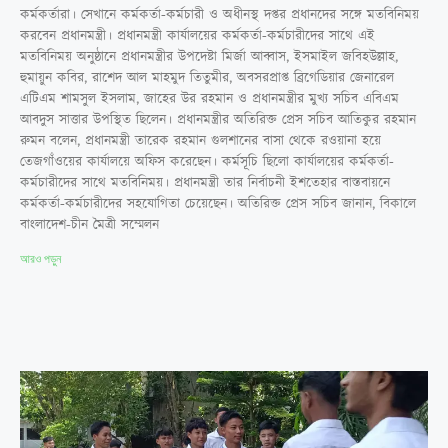
কর্মকর্তারা। সেখানে কর্মকর্তা-কর্মচারী ও অধীনস্থ দপ্তর প্রধানদের সঙ্গে মতবিনিময়
করবেন প্রধানমন্ত্রী। প্রধানমন্ত্রী কার্যালয়ের কর্মকর্তা-কর্মচারীদের সাথে এই
মতবিনিময় অনুষ্ঠানে প্রধানমন্ত্রীর উপদেষ্টা মির্জা আব্বাস, ইসমাইল জবিহউল্লাহ,
হুমায়ুন কবির, রাশেদ আল মাহমুদ তিতুমীর, অবসরপ্রাপ্ত ব্রিগেডিয়ার জেনারেল
এটিএম শামসুল ইসলাম, জাহের উর রহমান ও প্রধানমন্ত্রীর মুখ্য সচিব এবিএম
আবদুস সাত্তার উপস্থিত ছিলেন। প্রধানমন্ত্রীর অতিরিক্ত প্রেস সচিব আতিকুর রহমান
রুমন বলেন, প্রধানমন্ত্রী তারেক রহমান গুলশানের বাসা থেকে রওয়ানা হয়ে
তেজগাঁওয়ের কার্যালয়ে অফিস করেছেন। কর্মসূচি ছিলো কার্যালয়ের কর্মকর্তা-
কর্মচারীদের সাথে মতবিনিময়। প্রধানমন্ত্রী তার নির্বাচনী ইশতেহার বাস্তবায়নে
কর্মকর্তা-কর্মচারীদের সহযোগিতা চেয়েছেন। অতিরিক্ত প্রেস সচিব জানান, বিকালে
বাংলাদেশ-চীন মৈত্রী সম্মেলন
আরও পড়ুন