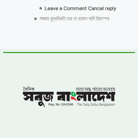
শাহজাদপুরে সংবাদ সংগ্রহকালে ‘সবুজ বাংলাদেশ
পত্রিকার সাংবাদিকের মোবাইল ছিনতাই ও
প্রাণনাশের হুমকি
জুলাই গণঅভ্যুত্থান দিবস উপলক্ষে কাশিয়ানীতে
র‍্যালি ও আলোচনা সভা অনুষ্ঠিত
উত্তরায় বেনামি ক্লাবের রফিকের জমজমাট জুয়ার
আসর, যথারীতি নিরব প্রশাসন
উন্নয়নের ধারাকে অব্যাহত রাখতে কবির কে
পুনরায় চেয়ারম্যান হিসেবে দেখতে চায় এলাকাবাসী
বাংলাদেশ জাতীয়তাবাদী দল (বিএনপি)-এর
খুরুশকুল ইউনিয়নের অকুতোভয় সৈনিক মরহুম
আমির হামজার ১৬তম মৃত্যুবার্ষিকী
খুলনায় ৭১ পরিবারের জমি দখল, চাঁদাবাজি ও
প্রাণনাশের হুমকির অভিযোগে সংবাদ সম্মেলন: ৫