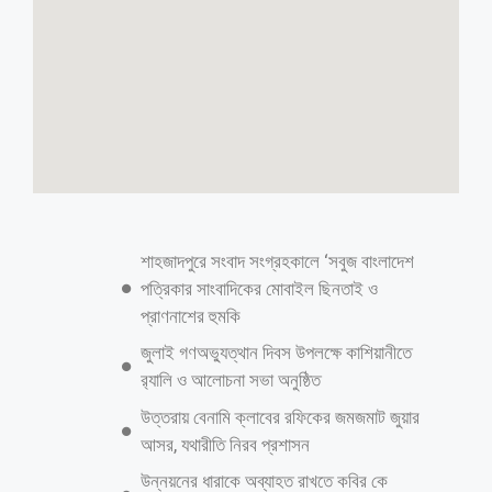
মির্জাগঞ্জে হতদরিদ্রের চাল বিতরণে চেয়ারম্যান
লাবলুর বিরুদ্ধে দুর্নীতির অভিযোগ!
মির্জাগঞ্জ (পটুয়াখালী) প্রতিনিধিঃ বিঘা বিঘা জমি,পাকা পাকা ঘর বাড়ি,লাখ লাখ
টাকার সম্পাদের মালিক,স্বচ্ছল ব্যবসায়ীসহ বিত্তবানরা পাচ্ছেন মির্জাগঞ্জে
হতদরিদ্রদের জন্য বরাদ্দকৃত খাদ্যবন্ধব কর্মসূচির চাল। আছে অন্য উপজেলার
বাসিন্দার নামও। এসবই হচ্ছে মির্জাগঞ্জের খাদ্যবন্ধব কর্মসূচির তালিকায়। এছাড়াও
চেয়ারম্যান ও ইউপি সদস্যদের স্বজনদের নামে পরিপূর্ণ করা হয়েছে খাদ্যবান্ধব
কর্মসূচির তালিকা। তালিকায় নাম এক ব্যক্তির, অথচ চাল তুলছেন অন্য ব্যক্তিরা। এ
উপজেলার খাদ্যবন্ধব কর্মসূচির তালিকা দেখলে মনে হবে এখানে অনিয়মই যেন
নিয়মে পরিনত হয়েছে। হতদরিদ্রদের চাল বিতরনে এমনই অভিযোগ উঠেছে
উপজেলার মাধবখালী ইউনিয়নের জনপ্রতিনিধিদের বিরুদ্ধে। প্রকৃত দরিদ্ররা বঞ্চিত
হচ্ছে খাদ্যবান্ধব কর্মসূচির সুবিধা থেকে। তবে ওই সকল জনপ্রতিনিধিরা সকল