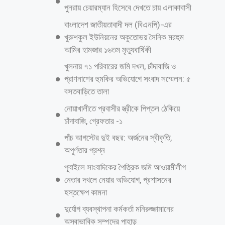
অভিযোগ মিথ্যা বলে অস্বীকার করছেন । অনুসন্ধ্যানে জানা যায়, উপজেলার
মাধবখালী ইউনিয়নের চেয়ারম্যান কাজী মো. মিজানুর রহমান লাভলু তার ইউনিয়নে
হতোদরিদ্রদের তালিকায় নাম অন্তর্ভূক্ত করার জন্য,
আরও পড়ুন