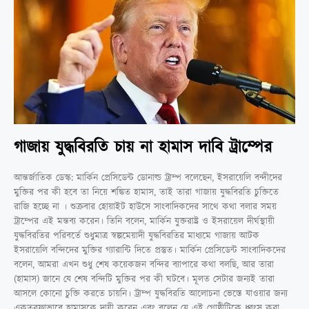
গাজায় যুদ্ধবিরতি চায় না হামাস দাবি ট্রাম্পের
আন্তর্জাতিক ডেস্ক: মার্কিন প্রেসিডেন্ট ডোনাল্ড ট্রাম্প বলেছেন, ইসরায়েলি বন্দীদের
মুক্তির পর কী হবে তা নিয়ে শঙ্কিত হামাস, তাই তারা গাজায় যুদ্ধবিরতি চুক্তিতে
রাজি হচ্ছে না । শুক্রবার হোয়াইট হাউসে সাংবাদিকদের সাথে কথা বলার সময়
ট্রাম্পের এই মন্তব্য করেন। তিনি বলেন, মার্কিন যুক্তরাষ্ট্র ও ইসরায়েল দীর্ঘস্থায়ী
যুদ্ধবিরতির পরিবর্তে শুধুমাত্র স্বল্পমেয়াদী যুদ্ধবিরতির মাধ্যমে গাজায় আটক
ইসরায়েলি বন্দিদের মুক্তির গ্যারান্টি দিতে প্রস্তুত। মার্কিন প্রেসিডেন্ট সাংবাদিকদের
বলেন, আমরা এখন শুধু শেষ কয়েকজন বন্দির ব্যাপারে কথা বলছি, আর তারা
(হামাস) জানে যে শেষ বন্দিটি মুক্তির পর কী ঘটবে। মূলত সেটার জন্যই তারা
আসলে কোনো চুক্তি করতে চায়নি। ট্রাম্প যুদ্ধবিরতি আলোচনা ভেস্তে যাওয়ার জন্য
একতরফাভাবে হামাসকে দায়ী করেন এবং বলেন যে এই গোষ্ঠীটিকে ধ্বংস করা