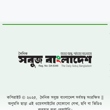
র‍্যালি ও আলোচনা সভা অনুষ্ঠিত
উত্তরায় বেনামি ক্লাবের রফিকের জমজমাট জুয়ার
আসর, যথারীতি নিরব প্রশাসন
উন্নয়নের ধারাকে অব্যাহত রাখতে কবির কে
পুনরায় চেয়ারম্যান হিসেবে দেখতে চায় এলাকাবাসী
বাংলাদেশ জাতীয়তাবাদী দল (বিএনপি)-এর
খুরুশকুল ইউনিয়নের অকুতোভয় সৈনিক মরহুম
আমির হামজার ১৬তম মৃত্যুবার্ষিকী
খুলনায় ৭১ পরিবারের জমি দখল, চাঁদাবাজি ও
প্রাণনাশের হুমকির অভিযোগে সংবাদ সম্মেলন: ৫
বসতবাড়িতে তালা
নোয়াখালীতে প্রবাসীর স্ত্রীকে পিপ্তল ঠেকিয়ে
চাঁদাবাজি, গ্রেফতার -১
পাঁচ আগস্টের দুই বছর: অর্জনের স্বীকৃতি,
অপূর্ণতার প্রশ্ন