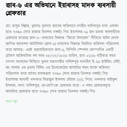
র‍্যাব-৬ এর অভিযানে ইয়াবাসহ মাদক ব্যবসায়ী
গ্রেফতার
মো: মাসুম বিল্লাহ, খুলনাঃ খুলনায় র‍্যাবের অভিযানে নগরীর খালিশপুর থানা এলাকা
হতে ৭৩৯০ (সাত হাজার তিনশত নব্বই) পিচ ইয়াবাসহ ০১ জন মাদক ব্যবসায়ীকে
গ্রেফতার করেছে র‍্যাব-৬। মাদকের বিরুদ্ধে “জিরো টলারেন্স” নীতিতে অটল থেকে
র‌্যাপিড অ্যাকশন ব্যাটালিয়ন (র‌্যাব-৬) মাদকের বিরুদ্ধে নিয়মিত অভিযান পরিচালনা
করে আসছে। এরই ধারাবাহিকতায় র‍্যাব-৬, সিপিসি স্পেশাল কোম্পানির একটি
চৌকস আভিযানিক দল অদ্য ০৮/০৩/২০২৬ তারিখ, রাত ০২:২০ ঘটিকার সময়
গোপন সংবাদের ভিত্তিতে খুলনা মহানগরীর খালিশপুর থানাধীন ই-২৬ হাউজিং স্টেট,
আ: সালাম এর ৪তলা বিল্ডিং এর চিলেকোঠায় আসামির শয়ন কক্ষে অভিযান
পরিচালনা করে অবৈধ মাদকদ্রব্য ৭৩৯০ (সাত হাজার তিনশত নব্বই) পিচ
ইয়াবাসহ আসামী খন্দকার সিরাজুল ইসলাম সৌরভ (২২), পিতা: খন্দকার সাইফুল
ইসলাম, থানা: খালিশপুর, কেএমপি’কে গ্রেফতার করে। এ সময় গ্রেফতারকৃত
আসামির হেফাজত হতে ৭৩৯০ (সাত হাজার তিনশত নব্বই) পিচ
আরও পড়ুন