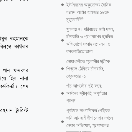
ইউনিয়নের অকুতোভয় সৈনিক
মরহুম আমির হামজার ১৬তম
মৃত্যুবার্ষিকী
খুলনায় ৭১ পরিবারের জমি দখল,
চাঁদাবাজি ও প্রাণনাশের হুমকির
বিবুর রহমানকে
অভিযোগে সংবাদ সম্মেলন: ৫
ম্বে কার্যকর
বসতবাড়িতে তালা
নোয়াখালীতে প্রবাসীর স্ত্রীকে
পিপ্তল ঠেকিয়ে চাঁদাবাজি,
গ পান খন্দকার
গ্রেফতার -১
য়ে ছিল নানা
পাঁচ আগস্টের দুই বছর:
র্মকর্তা। শেষ
অর্জনের স্বীকৃতি, অপূর্ণতার
প্রশ্ন
মান ট্যুরিস্ট
পূবাইলে সাংবাদিকের পৈত্রিক
জমি আওয়ামীলীগ নেতার দখলে
নেয়ার অভিযোগ, প্রশাসনের