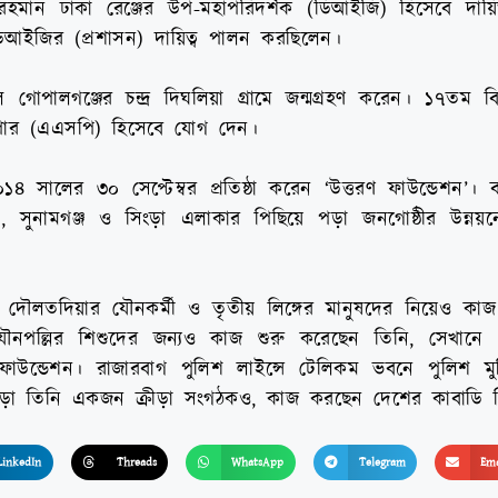
হমান ঢাকা রেঞ্জের উপ-মহাপরিদর্শক (ডিআইজি) হিসেবে দায়ি
িআইজির (প্রশাসন) দায়িত্ব পালন করছিলেন।
 গোপালগঞ্জের চন্দ্র দিঘলিয়া গ্রামে জন্মগ্রহণ করেন। ১৭তম 
সুপার (এএসপি) হিসেবে যোগ দেন।
৪ সালের ৩০ সেপ্টেম্বর প্রতিষ্ঠা করেন ‘উত্তরণ ফাউন্ডেশন’। ব
িলেট, সুনামগঞ্জ ও সিংড়া এলাকার পিছিয়ে পড়া জনগোষ্ঠীর উন্
র দৌলতদিয়ার যৌনকর্মী ও তৃতীয় লিঙ্গের মানুষদের নিয়েও ক
 যৌনপল্লির শিশুদের জন্যও কাজ শুরু করেছেন তিনি, সেখানে
াউন্ডেশন। রাজারবাগ পুলিশ লাইন্সে টেলিকম ভবনে পুলিশ মুক্ত
াড়া তিনি একজন ক্রীড়া সংগঠকও, কাজ করছেন দেশের কাবাডি 
LinkedIn
Threads
WhatsApp
Telegram
Ema