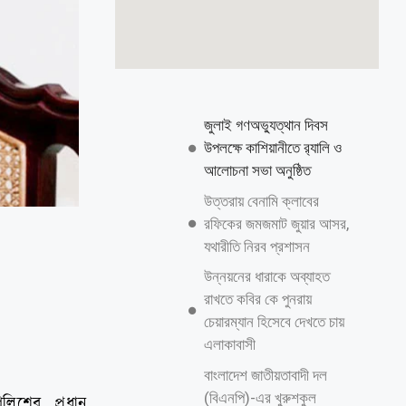
জুলাই গণঅভ্যুত্থান দিবস
উপলক্ষে কাশিয়ানীতে র‍্যালি ও
আলোচনা সভা অনুষ্ঠিত
উত্তরায় বেনামি ক্লাবের
রফিকের জমজমাট জুয়ার আসর,
যথারীতি নিরব প্রশাসন
উন্নয়নের ধারাকে অব্যাহত
রাখতে কবির কে পুনরায়
চেয়ারম্যান হিসেবে দেখতে চায়
এলাকাবাসী
বাংলাদেশ জাতীয়তাবাদী দল
(বিএনপি)-এর খুরুশকুল
লিশের প্রধান