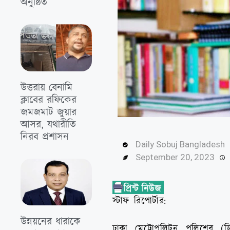
অনুষ্ঠিত
উত্তরায় বেনামি
ক্লাবের রফিকের
জমজমাট জুয়ার
আসর, যথারীতি
নিরব প্রশাসন
Daily Sobuj Bangladesh
September 20, 2023
স্টাফ রিপোর্টার:
উন্নয়নের ধারাকে
ঢাকা মেট্রোপলিটন পুলিশের (ড