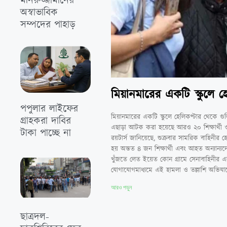
মনিরুজ্জামানের
অস্বাভাবিক
সম্পদের পাহাড়
মিয়ানমারের একটি স্কুলে হেল
পপুলার লাইফের
মিয়ানমারের একটি স্কুলে হেলিকপ্টার থেকে গ
গ্রাহকরা দাবির
এছাড়া আটক করা হয়েছে আরও ২০ শিক্ষার্থী ও
টাকা পাচ্ছে না
রয়টার্স জানিয়েছে, শুক্রবার সামরিক বাহিনীর 
হয় অন্তত ৪ জন শিক্ষার্থী এবং আহত অন্যান্যদ
খুঁজতে লেত ইয়েত কোন গ্রামে সেনাবাহিনীর এক
যোগাযোগমাধ্যমে এই হামলা ও তল্লাশি অভিযান
আরও পড়ুন
ছাত্রদল-