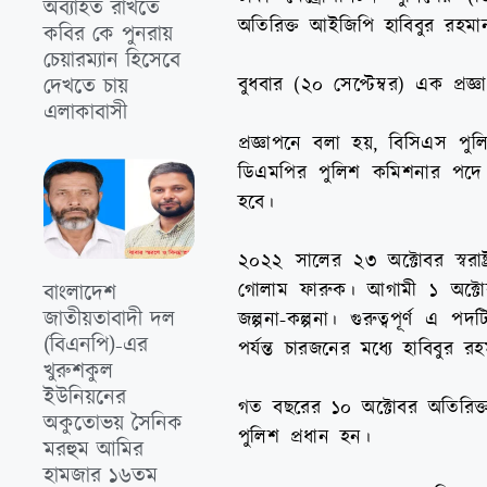
অব্যাহত রাখতে
অতিরিক্ত আইজিপি হাবিবুর রহমা
কবির কে পুনরায়
চেয়ারম্যান হিসেবে
বুধবার (২০ সেপ্টেম্বর) এক প্রজ
দেখতে চায়
এলাকাবাসী
প্রজ্ঞাপনে বলা হয়, বিসিএস পুল
ডিএমপির পুলিশ কমিশনার পদে ব
হবে।
২০২২ সালের ২৩ অক্টোবর স্বরাষ্
গোলাম ফারুক। আগামী ১ অক্টোব
বাংলাদেশ
জাতীয়তাবাদী দল
জল্পনা-কল্পনা। গুরুত্বপূর্ণ এ
(বিএনপি)-এর
পর্যন্ত চারজনের মধ্যে হাবিবু
খুরুশকুল
ইউনিয়নের
গত বছরের ১০ অক্টোবর অতিরিক্ত 
অকুতোভয় সৈনিক
পুলিশ প্রধান হন।
মরহুম আমির
হামজার ১৬তম