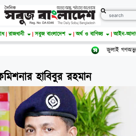
াধ
রাজধানী
সবুজ বাংলাদেশ
অর্থ ও বাণিজ্য
আইন-আদ
জুলাই গণঅভ্যুত্থান দিবস
মিশনার হাবিবুর রহমান