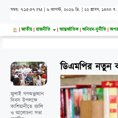
সময়: ৭:১৫:৫৯ PM | ৬ আগস্ট, ২০২৬ খ্রি. | ২২ শ্রাবণ, ১৪৩৩ ব.
জাতীয়
রাজনীতি
আন্তর্জাতিক
অনিয়ম-দুর্নীতি
অপর
ডিএমপির নতুন ক
জুলাই গণঅভ্যুত্থান
দিবস উপলক্ষে
কাশিয়ানীতে র‍্যালি
ও আলোচনা সভা