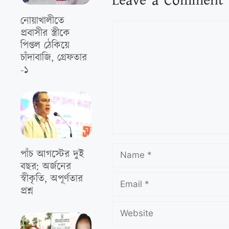
Leave a Comment
নোয়াখালীতে
প্রবাসীর স্ত্রীকে
পিপ্তল ঠেকিয়ে
চাঁদাবাজি, গ্রেফতার
-১
পাঁচ আগস্টের দুই
বছর: অর্জনের
স্বীকৃতি, অপূর্ণতার
প্রশ্ন