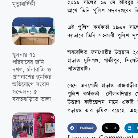
২০১৯ সালের ১৬ মে হাবিবুর র
মৃত্যুবার্ষিকী
আগে তিনি পুলিশ সদরদপ্তরের ড
এই পুলিশ কর্মকর্তা ১৯৬৭ সালে
ক্যাডারে তিনি সহকারী পুলিশ 
অবহেলিত জনগোষ্ঠীর উন্নয়নে ২০১
খুলনায় ৭১
ছাড়াও মুন্সিগঞ্জ, গাজীপুর, স
পরিবারের জমি
প্রতিষ্ঠানটি।
দখল, চাঁদাবাজি ও
প্রাণনাশের হুমকির
অভিযোগে সংবাদ
বেদে জনগোষ্ঠী ছাড়াও রাজবাড়ী
সম্মেলন: ৫
পুলিশ কর্মকর্তা। দৌলতদিয়ার
বসতবাড়িতে তালা
উত্তরণ ফাউন্ডেশন নামে একটি ফ
গড়ায়ও তার ভূমিকা রয়েছে। এছ
Facebook
X