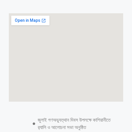
ভর্তি পরীক্ষায় বিনামূল্যে থাকা ও যাতায়াত ব্যবস্থা
করল দূর্বার তারুণ্য
চট্টগ্রাম প্রতিনিধিঃ চট্টগ্রাম বিশ্ববিদ্যালয়ে ২০২২-২০২৩ শিক্ষাবর্ষের ভর্তি পরীক্ষা আজ
থেকে শুরু হয়েছে। এবার ৪ হাজার ৯২৬টি আসনের বিপরীতে অংশ নিচ্ছেন দুই