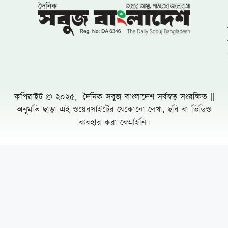
খুলনায় ৭১ পরিবারের জমি দখল, চাঁদাবাজি ও
প্রাণনাশের হুমকির অভিযোগে সংবাদ সম্মেলন: ৫
বসতবাড়িতে তালা
নোয়াখালীতে প্রবাসীর স্ত্রীকে পিপ্তল ঠেকিয়ে
চাঁদাবাজি, গ্রেফতার -১
পাঁচ আগস্টের দুই বছর: অর্জনের স্বীকৃতি,
অপূর্ণতার প্রশ্ন
পূবাইলে সাংবাদিকের পৈত্রিক জমি আওয়ামীলীগ
নেতার দখলে নেয়ার অভিযোগ, প্রশাসনের
হস্তক্ষেপ কামনা
দুর্যোগ ব্যবস্থাপনা কর্মকর্তা মনিরুজ্জামানের
অস্বাভাবিক সম্পদের পাহাড়
পপুলার লাইফের গ্রাহকরা দাবির টাকা পাচ্ছে না
Leave a Comment Cancel reply
মিরপুর বিআরটিএ ঘুষ বানিজ্যের মুল হোতা