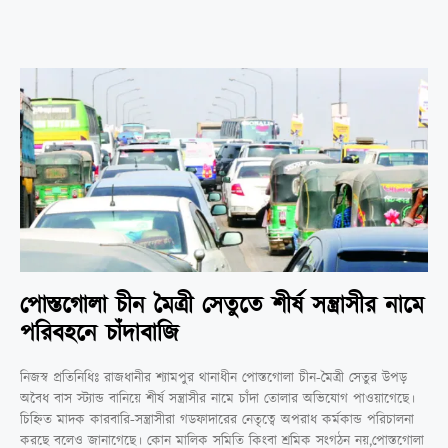
পোস্তগোলা চীন মৈত্রী সেতুতে শীর্ষ সন্ত্রাসীর নামে
পরিবহনে চাঁদাবাজি
নিজস্ব প্রতিনিধিঃ রাজধানীর শ্যামপুর থানাধীন পোস্তগোলা চীন-মৈত্রী সেতুর উপড়
অবৈধ বাস স্ট্যান্ড বানিয়ে শীর্ষ সন্ত্রাসীর নামে চাঁদা তোলার অভিযোগ পাওয়াগেছে।
চিহ্নিত মাদক কারবারি-সন্ত্রাসীরা গডফাদারের নেতৃত্বে অপরাধ কর্মকান্ড পরিচালনা
করছে বলেও জানাগেছে। কোন মালিক সমিতি কিংবা শ্রমিক সংগঠন নয়,পোস্তগোলা