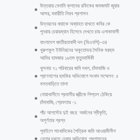
লাখ ৫৬ শিক্ষার্থী। অভিভাবক ও শিক্ষার্থী এসময়ে সবচেয়ে বেশি দুশ্চিন্তা পড়েন
থাকা ও যাতায়াত ব্যবস্থা নিয়ে। সামাজিক সংগঠন দূর্বার তারুণ্য ফাউন্ডেশন এর
উদ্যোগে বিনামূল্যে থাকা ও যাতায়াতের ব্যবস্থা করা হয়েছে। তারই ধারাবাহিকতায়
আজ ১৬ মে(মঙ্গলবার) নগরীর হালিশহর বিডিআর মাঠে দূর্বার তারুণ্য ফাউন্ডেশন এর
চেয়ারম্যান মুহাম্মদ আবু আবিদ এর সভাপতিত্বে মহানগর যুবলীগ নেতা দেবাশীষ পাল
দেবু “ফ্রী বাস সার্ভিস” এর উদ্বোধন ঘোষণা করেন। এসময় প্রধান অতিথির বক্তব্যে
দেবাশীষ পাল দেবু বলেন, আমরা রাজনীতি করি মানুষের জন্য। সামাজিক কাজে
সবসময়ই আমাদের সহযোগিতা অব্যহত থাকে। এধরণের ইউনিক আইডিয়াগুলো
বাস্তবায়নে অতীতেও আমরা দূর্বার তারুণ্য এর পাশে ছিলাম,এখনও আছি, ভবিষ্যতেও
থাকব। চট্টগ্রামে আমরাই বোধহয়
আরও পড়ুন