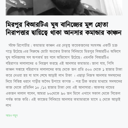
মিরপুর বিআরটিএ ঘুষ বানিজ্যের মুল হোতা
নিরাপত্তার দ্বায়িত্বে থাকা আনসার কমান্ডার কাঞ্চন
স্টাফ রিপোর্টার : কমান্ডার কাঞ্চন এর নেতৃত্ব কয়েকজনের সংঘবদ্ধ একটি চক্র
গড়ে উঠেছে।এর বিরুদ্ধে মোটা অংকের টাকার বিনিময়ে মিরপুর বিআরটিএ অফিসে
ঘুষ বানিজ্যসহ সব অপকর্ম হয় বলে অভিযোগ উঠেছে। এমনকি বিআরটিএ
বহিরাগত দালালদের ও নিয়ন্ত্রণ করছে এই আনসার কমান্ডার। জানা যায়, পিসি
কাঞ্চন সপ্তাহে বহিরাগত দালালদের কাছ থেকে জন প্রতি ৫০০ থেকে ১ হাজার টাকা
করে নেওয়া হয় যা মাস শেষে আড়াই লাখ টাকা । এছাড়া নিজস্ব আনসার সদস্যদের
দিয়ে বিভিন্ন ধরনে গাড়ীর অবৈধ উপায়ে কাগজ – পত্র ঠিক করার মাধ্যমে সদস্যদের
কাজ থেকে প্রতিদিন ১০ /১২ হাজার টাকা নেয় এই আনাসারা। আকবর নামের
একজন দালাল বলেন, আমরা ৮০থেকে ৯০ জন মিলে এখানে সকাল থেকে বিকেল
পর্যন্ত কাজ করি। এই কাজের বিনিময়ে আনসার কমান্ডারকে মাসে ২ থেকে আড়াই
লাখ
আরও পড়ুন