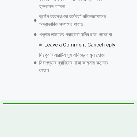
জুলাই গণঅভ্যুত্থান দিবস উপলক্ষে কাশিয়ানীতে
র‍্যালি ও আলোচনা সভা অনুষ্ঠিত
উত্তরায় বেনামি ক্লাবের রফিকের জমজমাট জুয়ার
আসর, যথারীতি নিরব প্রশাসন
উন্নয়নের ধারাকে অব্যাহত রাখতে কবির কে
পুনরায় চেয়ারম্যান হিসেবে দেখতে চায় এলাকাবাসী
বাংলাদেশ জাতীয়তাবাদী দল (বিএনপি)-এর
খুরুশকুল ইউনিয়নের অকুতোভয় সৈনিক মরহুম
আমির হামজার ১৬তম মৃত্যুবার্ষিকী