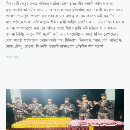
চীন মেত্রী সেতুর উপড় পরিবহনে চাঁদা তোলা হচ্ছে শীর্ষ সন্ত্রাসী পালিয়ে থাকা
মৃত্যুদন্ডপ্রাপ্ত আসামীর নামে।মাঝে কয়েক বছর চাঁদাবাজি আর সন্ত্রাসী কর্মকাণ্ড কমে
গেলেও শ্যামপুর পোস্তগোলায় ফের ত্রাসের রাজত্ব কায়েম করতে চাইছেন দীর্ঘদিন
ধরে পালিয়ে থাকা তালিকাভুক্ত শীর্ষ সন্ত্রাসী আইজি গেটের কচি। চাঁদাবাজিসহ মাদক
ব্যাবসা ও অপরাধে সবচেয়ে এগিয়ে আছে শীর্ষ সন্ত্রাসী কচি।চাঁদাবাজি ও মাদক
ব্যাবসা নির্বিঘ্ন করতে শীর্ষ সন্ত্রাসী কচি তার সহযোগীদের মাঠে সক্রিয় রেখেছেন।
ঢাকা মাওয়া মহাসড়কে চলাচলকারী বাস, মিনিবাস, পিকআপ, ভ্যান, লরি, লাইটেস,
নোহা, টেম্পু, লেগুনা, সিএনজি ইত্যাদি বাহনগুলো প্রতিদিন শীর্ষ সন্ত্রাসী
আরও পড়ুন