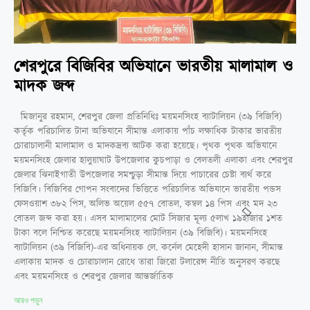
শেরপুরে বিজিবির অভিযানে ভারতীয় মালামাল ও
মাদক জব্দ
মিজানুর রহমান, শেরপুর জেলা প্রতিনিধিঃ ময়মনসিংহ ব্যাটালিয়ন (৩৯ বিজিবি)
কর্তৃক পরিচালিত টানা অভিযানে সীমান্ত এলাকায় পাঁচ লক্ষাধিক টাকার ভারতীয়
চোরাচালানী মালামাল ও মাদকদ্রব্য আটক করা হয়েছে। পৃথক পৃথক অভিযানে
ময়মনসিংহ জেলার হালুয়াঘাট উপজেলার কুচপাড়া ও বেলতলী এলাকা এবং শেরপুর
জেলার ঝিনাইগাতী উপজেলার সমশ্চুড়া সীমান্ত দিয়ে পাচারের চেষ্টা ব্যর্থ করে
বিজিবি। বিজিবির গোপন সংবাদের ভিত্তিতে পরিচালিত অভিযানে ভারতীয় পন্ডস
ফেসওয়াশ ৩৮২ পিস, অলিভ অয়েল ৫৫৭ বোতল, কম্বল ১৪ পিস এবং মদ ২৩
বোতল জব্দ করা হয়। এসব মালামালের মোট সিজার মূল্য ৫লাখ ১৯হাজার ১শত
টাকা বলে নিশ্চিত করেছে ময়মনসিংহ ব্যাটালিয়ন (৩৯ বিজিবি)। ময়মনসিংহ
ব্যাটালিয়ন (৩৯ বিজিবি)-এর অধিনায়ক লে. কর্নেল মেহেদী হাসান জানান, সীমান্ত
এলাকায় মাদক ও চোরাচালান রোধে তারা জিরো টলারেন্স নীতি অনুসরণ করছে
এবং ময়মনসিংহ ও শেরপুর জেলার আন্তর্জাতিক
আরও পড়ুন