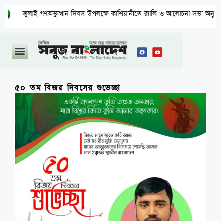
লাই গণঅভ্যুত্থান দিবস উপলক্ষে কাশিয়ানীতে র‍্যালি ও আলোচনা সভা অনুষ্ঠিত
৫০ তম বিজয় দিবসের শুভেচ্ছা