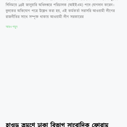
বিনিময়ে ১৪ই জানুয়ারি অধিদপ্তরে পরিচালক (আইইএম) পদে যোগদান করেন।
দুদকের অভিযোগ পত্রে উল্লেখ করা হয়, এই কর্মকর্তা সরাসরি আওয়ামী লীগের
রাজনীতির সাথে সম্পৃক্ত থাকায় আওয়ামী লীগ সরকারের
আরও পড়ুন
হাওড় ভ্রমণে ঢাকা বিভাগ সাংবাদিক ফোরাম