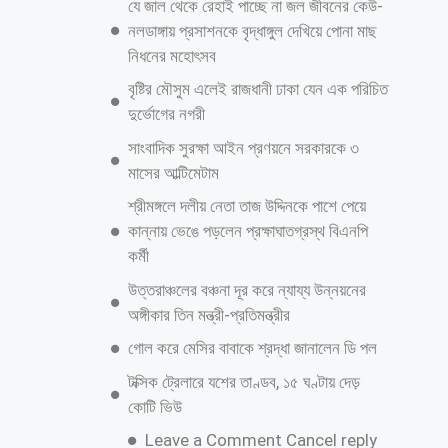
যে জাল থেকে রেহাই পাচ্ছে না জল জীবনের কেউ-
নলডাঙ্গায় প্রসাশনকে বৃদ্ধাঙ্গুল দেখিয়ে পোনা মাছ
নিধনের মহোৎসব
বৃষ্টির মৌসুম এলেই রাজধানী ঢাকা যেন এক পরিচিত
দুর্ভোগের নগরী
সাংবাদিক সুরক্ষা আইন প্রণয়নে সরকারকে ৩
মাসের আল্টিমেটাম
শ্রীমঙ্গলে দলীয় নেতা তাজ উদ্দিনকে পাশে পেয়ে
কান্নায় ভেঙে পড়লেন প্রক্ষাঘাতগ্রস্থ বিএনপি
কর্মী
উত্তরাঞ্চলের বঞ্চনা দূর করে ন্যায্য উন্নয়নের
অঙ্গীকার তিন মন্ত্রী-প্রতিমন্ত্রীর
গোল করে মেসির বাবাকে শ্রদ্ধা জানালেন ডি পল
টক্সিক ট্রেলারে যশের তাণ্ডব, ১৫ ঘণ্টায় দেড়
কোটি ভিউ
Leave a Comment Cancel reply