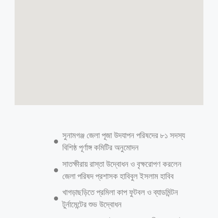
সুনামগঞ্জ জেলা পূজা উদযাপন পরিষদের ৮১ সদস্য
বিশিষ্ঠ পূর্ণাঙ্গ কমিটির অনুমোদন
সাতক্ষীরায় রাস্তা উদ্বোধন ও বৃক্ষরোপণ করলেন
জেলা পরিষদ প্রশাসক হাবিবুল ইসলাম হাবিব
খাগড়াছড়িতে প্রমিলা কাপ ফুটবল ও ব্যাডমিন্টন
টুর্নামেন্টের শুভ উদ্বোধন