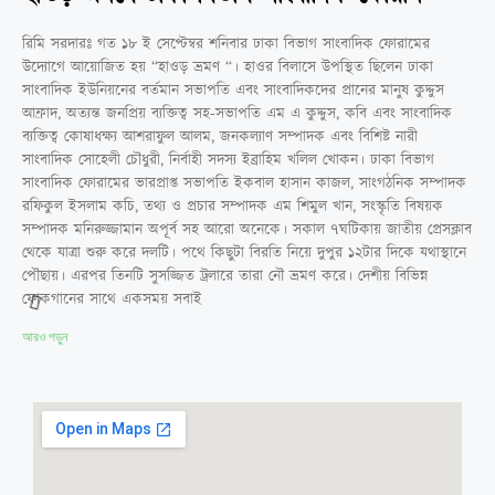
রিমি সরদারঃ গত ১৮ ই সেপ্টেম্বর শনিবার ঢাকা বিভাগ সাংবাদিক ফোরামের
উদ্যোগে আয়োজিত হয় “হাওড় ভ্রমণ “। হাওর বিলাসে উপস্থিত ছিলেন ঢাকা
সাংবাদিক ইউনিয়নের বর্তমান সভাপতি এবং সাংবাদিকদের প্রানের মানুষ কুদ্দুস
আফ্রাদ, অত্যন্ত জনপ্রিয় ব্যক্তিত্ব সহ-সভাপতি এম এ কুদ্দুস, কবি এবং সাংবাদিক
ব্যক্তিত্ব কোষাধক্ষ্য আশরাফুল আলম, জনকল্যাণ সম্পাদক এবং বিশিষ্ট নারী
সাংবাদিক সোহেলী চৌধুরী, নির্বাহী সদস্য ইব্রাহিম খলিল খোকন। ঢাকা বিভাগ
সাংবাদিক ফোরামের ভারপ্রাপ্ত সভাপতি ইকবাল হাসান কাজল, সাংগঠনিক সম্পাদক
রফিকুল ইসলাম কচি, তথ্য ও প্রচার সম্পাদক এম শিমুল খান, সংস্কৃতি বিষয়ক
সম্পাদক মনিরুজ্জামান অপূর্ব সহ আরো অনেকে। সকাল ৭ঘটিকায় জাতীয় প্রেসক্লাব
থেকে যাত্রা শুরু করে দলটি। পথে কিছুটা বিরতি নিয়ে দুপুর ১২টার দিকে যথাস্থানে
পৌছায়। এরপর তিনটি সুসজ্জিত ট্রলারে তারা নৌ ভ্রমণ করে। দেশীয় বিভিন্ন
ফোকগানের সাথে একসময় সবাই
আরও পড়ুন