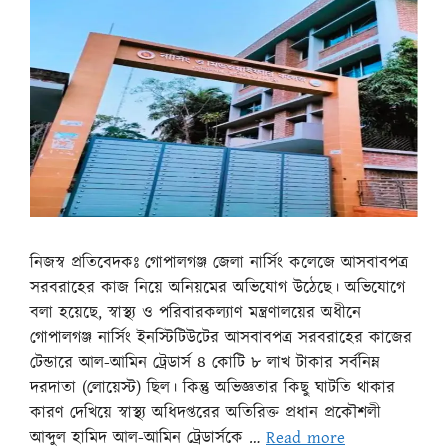
নিজস্ব প্রতিবেদকঃ গোপালগঞ্জ জেলা নার্সিং কলেজে আসবাবপত্র
সরবরাহের কাজ নিয়ে অনিয়মের অভিযোগ উঠেছে। অভিযোগে
বলা হয়েছে, স্বাস্থ্য ও পরিবারকল্যাণ মন্ত্রণালয়ের অধীনে
গোপালগঞ্জ নার্সিং ইনস্টিটিউটের আসবাবপত্র সরবরাহের কাজের
টেন্ডারে আল-আমিন ট্রেডার্স ৪ কোটি ৮ লাখ টাকার সর্বনিম্ন
দরদাতা (লোয়েস্ট) ছিল। কিন্তু অভিজ্ঞতার কিছু ঘাটতি থাকার
কারণ দেখিয়ে স্বাস্থ্য অধিদপ্তরের অতিরিক্ত প্রধান প্রকৌশলী
আব্দুল হামিদ আল-আমিন ট্রেডার্সকে …
Read more