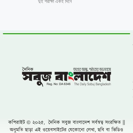
ডিএমপির বিশেষ অভিযানে ২৪ ঘণ্টায় গ্রেফতার
৫০৪
যুক্তরাষ্ট্রে দাবানল নিয়ন্ত্রণে গিয়ে হেলিকপ্টার
বিধ্বস্ত
সোমবার এসএসসি-সমমানের ফল, জানা যাবে
যেভাবে?
মহেশখালীর মাতারবাড়িতে পৌঁছেছেন প্রধানমন্ত্রী
নিজেকে কেন গুটিয়ে নিয়েছেন শাকিব খান?
জানালেন কারণ
বিএনপির নারী এমপিকে আসিফ মাহমুদের আইনি
নোটিশ
চীনের পর পারমাণবিক ক্ষেপণাস্ত্রের সফল পরীক্ষা
চালালো ভারত
ঝিনাইগাতীতে ৬০০ বোতল ভারতীয় মদ জব্দ, মূল্য