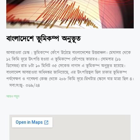
বাংলাদেশে ভূমিকম্প অনুভূত
আবহাওয়া ডেস্ক : ভূমিকম্পে কেঁপে উঠেছে বাংলাদেশের উত্তরাঞ্চল। মেঘালয় থেকে
১২ কিমি দূরে উৎপত্তি হওয়া এ ভূমিকম্পে কেঁপেছে ভারতও। সোমবার (১৬
ডিসেম্বর) রাত ৮টা ১০ মিনিট ৩৫ সেকেন্ড নাগাদ এ ভূমিকম্প অনুভূত হয়েছে।
বাংলাদেশ আবহাওয়া অধিদপ্তর জানিয়েছে, এর উৎপত্তিস্থল ছিল ঢাকার ভূমিকম্প
পর্যবেক্ষণ ও গবেষণা কেন্দ্র থেকে ২০৮ কিমি দূরে।রিখটার স্কেলে যার মাত্রা ছিল ৪।
সবা:স:জু- ৩৬৯/২৪
আরও পড়ুন