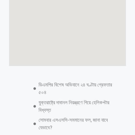
জন্মসনদ পেল যৌনপল্লীর শিশুরা
ফরিদপুর সংবাদদাতা: ফরিদপুরে যৌনপল্লীর যৌনকর্মীদের সন্তানদের মধ্যে জন্মসনদ
দেওয়া শুরু করেছে ফরিদপুর পৌরসভা। এ উপলক্ষে শনিবার বেলা সাড়ে ১১টার
দিকে ফরিদপুর পৌরসভার মিলনায়তনে এক অনুষ্ঠানের আয়োজন করা হয়
বেসরকারি উন্নয়ন প্রতিষ্ঠান শাপলা মহিলা সংস্থার উদ্যোগে। ওই সভায় প্রধান অতিথি
হিসেবে স্থানীয় সরকার বিভাগের যুগ্ম সচিব আবু নছর মোহাম্মদ আব্দুল্লাহ ফরিদপুর
শহরের রথখোলা ও ফরিদপুর সদরের ডিক্রিরচর ইউনিয়নের সিএন্ডবি ঘাট এলাকায়
অবস্থিত দুটি যৌনপল্লীর যৌনকর্মীদের ৩৫ জন শিশুর হাতে জন্মসনদ তুলে দেন।
অনুষ্ঠানে সভাপতিত্ব করেন ফরিদপুর পৌরসভার প্রশাসক ও অতিরিক্ত জেলা প্রশাসক
(সার্বিক) সোহরাব হোসেন। শাপলা মহিলা সংস্থা সূত্রে জানা গেছে, ফরিদপুরের এ
দুটি যৌনপল্লীতে ৩৮৯ জন যৌনকর্মী রয়েছে। তাদের শিশু সন্তান রয়েছে ২৯৬ জন।