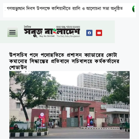
্থান দিবস উপলক্ষে কাশিয়ানীতে র‍্যালি ও আলোচনা সভা অনুষ্ঠিত
উত্তরা
উপসচিব পদে পদোন্নতিতে প্রশাসন ক্যাডারের কোটা
কমানোর সিদ্ধান্তের প্রতিবাদে সচিবালয়ে কর্মকর্তাদের
শোডাউন