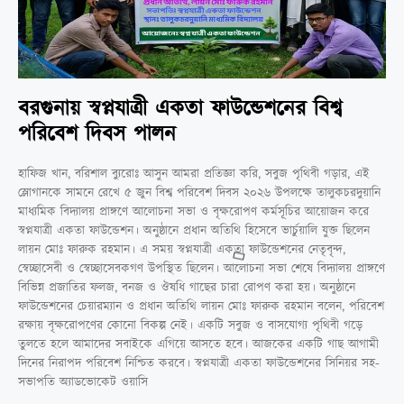
বরগুনায় স্বপ্নযাত্রী একতা ফাউন্ডেশনের বিশ্ব
পরিবেশ দিবস পালন
হাফিজ খান, বরিশাল ব্যুরোঃ আসুন আমরা প্রতিজ্ঞা করি, সবুজ পৃথিবী গড়ার, এই
স্লোগানকে সামনে রেখে ৫ জুন বিশ্ব পরিবেশ দিবস ২০২৬ উপলক্ষে তালুকচরদুয়ানি
মাধ্যমিক বিদ্যালয় প্রাঙ্গণে আলোচনা সভা ও বৃক্ষরোপণ কর্মসূচির আয়োজন করে
স্বপ্নযাত্রী একতা ফাউন্ডেশন। অনুষ্ঠানে প্রধান অতিথি হিসেবে ভার্চুয়ালি যুক্ত ছিলেন
লায়ন মোঃ ফারুক রহমান। এ সময় স্বপ্নযাত্রী একতা ফাউন্ডেশনের নেতৃবৃন্দ,
স্বেচ্ছাসেবী ও স্বেচ্ছাসেবকগণ উপস্থিত ছিলেন। আলোচনা সভা শেষে বিদ্যালয় প্রাঙ্গণে
বিভিন্ন প্রজাতির ফলজ, বনজ ও ঔষধি গাছের চারা রোপণ করা হয়। অনুষ্ঠানে
ফাউন্ডেশনের চেয়ারম্যান ও প্রধান অতিথি লায়ন মোঃ ফারুক রহমান বলেন, পরিবেশ
রক্ষায় বৃক্ষরোপণের কোনো বিকল্প নেই। একটি সবুজ ও বাসযোগ্য পৃথিবী গড়ে
তুলতে হলে আমাদের সবাইকে এগিয়ে আসতে হবে। আজকের একটি গাছ আগামী
দিনের নিরাপদ পরিবেশ নিশ্চিত করবে। স্বপ্নযাত্রী একতা ফাউন্ডেশনের সিনিয়র সহ-
সভাপতি অ্যাডভোকেট ওয়াসি