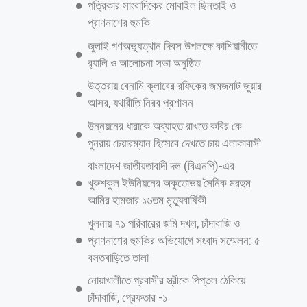
বোতল ভারতীয় বিভিন্ন ব্র্যান্ডের মদসহ একটি প্রিমো প্রাইভেটকার জব্দ করেছে থানা
পুলিশ। জব্দকৃত এসব মাদকের বাজার মূল্য প্রায় ৩৫ লাখ টাকা। এদিকে, এই
ঘটনায় প্রাইভেটকার চালক সাজ্জাদ হোসেন রকিকে (২৮) পৌর শহর থেকে গ্রেপ্তার
করেছে পুলিশ। সে জামালপুর জেলার সদর উপজেলার পশ্চিম ফুলবাড়িয়া গ্রামের
মুজিবুর রহমান বাচ্চুর ছেলে। শনিবার (৯ আগস্ট) দুপুরে গ্রেপ্তার রকিকে শেরপুর
আদালতে সোপর্দ করা হয়েছে। এর আগে শুক্রবার দিবাগত মধ্যরাতে পাচারকালে
পৌরশহরের ঢাকা বাস স্টেশন এলাকা থেকে প্রাইভেটকারে ১১ বস্তাভর্তি ২৯৭
বোতল ভারতীয় মদসহ প্রাইভেটকার জব্দ করা হয়। তবে টহলরত পুলিশের গাড়ি
দেখে আগেই প্রাইভেটকারটি রেখে পালিয়ে যায় চোরাকারবারিরা। থানা পুলিশ জানায়
চোরাচালান রোধে রাত্রিকালীন নিয়মিত টহলের অংশ হিসেবে ঢাকা নালিতাবাড়ী
মহাসড়ক পথে পুলিশের পিকআপ ভ্যান
আরও পড়ুন