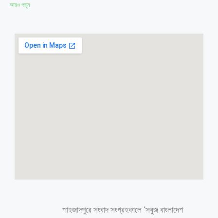
আরও পড়ুন
শেরপুরে ২৯৭ বোতল ভারতীয় মদসহ
প্রাইভেটকার জব্দ চালক গ্রেপ্তার
শেরপুর সংবাদদাতা: শেরপুরের নালিতাবাড়ীতে চোরাই পথে আনা ১১ বস্তাভর্তি ২৯৭