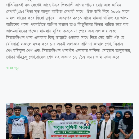
প্রতিনিয়তই দন্ড লেগেই আছে উত্তর পিঙ্গনালী আব্দর পাড়ার মোঃ আল আমিন
বেপারী(৩৮) পিতা-মৃত আব্দুল আজিজ বেপারী সাথে। উক্ত জমি নিয়ে ২০০৬ সালে
মামলা দায়ের করে ছিলো দুর্বৃত্তরা। অতঃপর ২০১০ সালে মামলা খারিজ হয় আল-
আমিনের পক্ষে।পরবর্তীতে আপিল করলে তাও কিছুদিনের ভিতর খারিজ হয়ে যায়
আল-আমিনের পক্ষে। মামলায় সুবিধা করতে না পেরে অত্র এলাকার এবং
সিরাজদিখান থানা এলাকার কিছু ভাড়াটে গুন্ডাকে সাথে নিয়ে সেই জমি ৭ই মে
(রবিবার) সকালে দখল করে নেয় একই এলাকার বাসিন্দা কামাল শেখ, সিরাজ
শেখ,রফিকুল শেখ এবং সিরাজদিখান থানাধীন এলাকার বাসিন্দা সোহরাব তালুকদার,
খোকা খাঁন,চুন্নু শেখ,রাসেল শেখ সহ অজ্ঞাত ১৬ /১৭ জন। জমি দখল করে
আরও পড়ুন