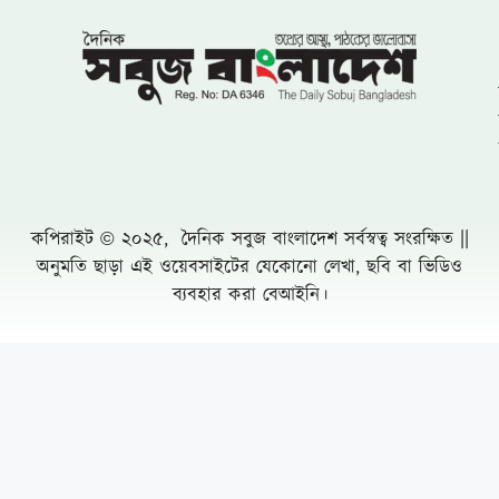
পুনরায় চেয়ারম্যান হিসেবে দেখতে চায় এলাকাবাসী
বাংলাদেশ জাতীয়তাবাদী দল (বিএনপি)-এর
খুরুশকুল ইউনিয়নের অকুতোভয় সৈনিক মরহুম
আমির হামজার ১৬তম মৃত্যুবার্ষিকী
খুলনায় ৭১ পরিবারের জমি দখল, চাঁদাবাজি ও
প্রাণনাশের হুমকির অভিযোগে সংবাদ সম্মেলন: ৫
বসতবাড়িতে তালা
নোয়াখালীতে প্রবাসীর স্ত্রীকে পিপ্তল ঠেকিয়ে
চাঁদাবাজি, গ্রেফতার -১
পাঁচ আগস্টের দুই বছর: অর্জনের স্বীকৃতি,
অপূর্ণতার প্রশ্ন
পূবাইলে সাংবাদিকের পৈত্রিক জমি আওয়ামীলীগ
নেতার দখলে নেয়ার অভিযোগ, প্রশাসনের
হস্তক্ষেপ কামনা
দুর্যোগ ব্যবস্থাপনা কর্মকর্তা মনিরুজ্জামানের
অস্বাভাবিক সম্পদের পাহাড়