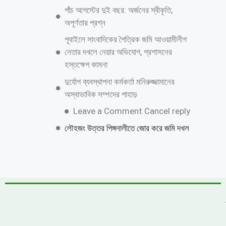
শাহজাদপুরে সংবাদ সংগ্রহকালে ‘সবুজ বাংলাদেশ
পত্রিকার সাংবাদিকের মোবাইল ছিনতাই ও
প্রাণনাশের হুমকি
জুলাই গণঅভ্যুত্থান দিবস উপলক্ষে কাশিয়ানীতে
র‍্যালি ও আলোচনা সভা অনুষ্ঠিত
উত্তরায় বেনামি ক্লাবের রফিকের জমজমাট জুয়ার
আসর, যথারীতি নিরব প্রশাসন
উন্নয়নের ধারাকে অব্যাহত রাখতে কবির কে