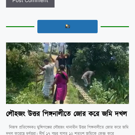
লৌহজং উত্তর পিঙ্গনালীতে জোর করে জমি দখল
নিজস্ব প্রতিবেদকঃ মুন্সিগঞ্জের লৌহজং থানাধীন উত্তর পিঙ্গনালীতে জোর করে জমি
দখল করেছে দুর্বৃত্তরা। দীর্ঘ ১৭ বছর যাবত ১২ শতাংশ জমিকে কেন্দ্র করে