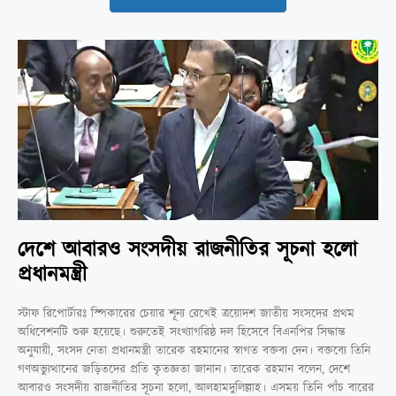
দেশে আবারও সংসদীয় রাজনীতির সূচনা হলো
প্রধানমন্ত্রী
স্টাফ রিপোর্টারঃ স্পিকারের চেয়ার শূন্য রেখেই ত্রয়োদশ জাতীয় সংসদের প্রথম
অধিবেশনটি শুরু হয়েছে। শুরুতেই সংখ্যাগরিষ্ঠ দল হিসেবে বিএনপির সিদ্ধান্ত
অনুযায়ী, সংসদ নেতা প্রধানমন্ত্রী তারেক রহমানের স্বাগত বক্তব্য দেন। বক্তব্যে তিনি
গণঅভ্যুত্থানের জড়িতদের প্রতি কৃতজ্ঞতা জানান। তারেক রহমান বলেন, দেশে
আবারও সংসদীয় রাজনীতির সূচনা হলো, আলহামদুলিল্লাহ। এসময় তিনি পাঁচ বারের