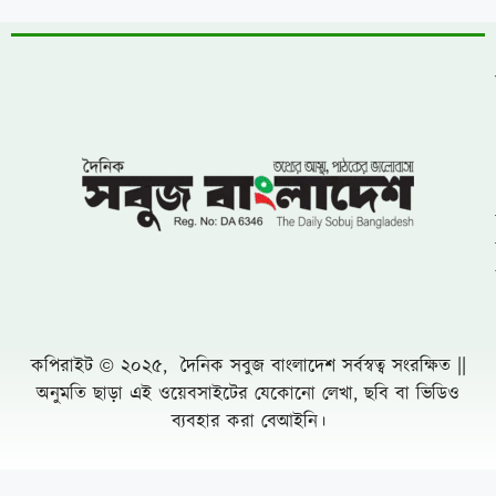
উন্নয়নের ধারাকে অব্যাহত রাখতে কবির কে
পুনরায় চেয়ারম্যান হিসেবে দেখতে চায় এলাকাবাসী
বাংলাদেশ জাতীয়তাবাদী দল (বিএনপি)-এর
খুরুশকুল ইউনিয়নের অকুতোভয় সৈনিক মরহুম
আমির হামজার ১৬তম মৃত্যুবার্ষিকী
খুলনায় ৭১ পরিবারের জমি দখল, চাঁদাবাজি ও
প্রাণনাশের হুমকির অভিযোগে সংবাদ সম্মেলন: ৫
বসতবাড়িতে তালা
নোয়াখালীতে প্রবাসীর স্ত্রীকে পিপ্তল ঠেকিয়ে
চাঁদাবাজি, গ্রেফতার -১
পাঁচ আগস্টের দুই বছর: অর্জনের স্বীকৃতি,
অপূর্ণতার প্রশ্ন
পূবাইলে সাংবাদিকের পৈত্রিক জমি আওয়ামীলীগ
নেতার দখলে নেয়ার অভিযোগ, প্রশাসনের
হস্তক্ষেপ কামনা