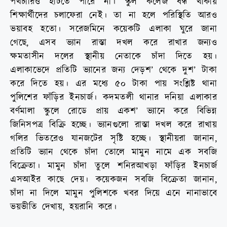
পথচারিও হাঁটতে পারে না। স্কুল কলেজ বন্ধ থাকায়
শিক্ষার্থীদের চলাফেরা নেই। তা না হলে পরিস্থিতি আরও
ভয়াবহ হতো। সরেজমিনে কয়েকটি এলাকা ঘুরে জানা
গেছে, এসব ভ্যান রাস্তা দখল করে রাখার জন্যও
ক্ষমতাসীন দলের স্থানীয় নেতাকে চাঁদা দিতে হয়।
এলাকাভেদে প্রতিটি ভ্যানের জন্য দেড়শ’ থেকে দুশ’ টাকা
করে দিতে হয়। এর মধ্যে ৫০ টাকা পায় সংশ্লিষ্ট থানা
পুলিশের ফাঁড়ির ইনচার্জ। কদমতলী থানার দনিয়া এলাকার
বর্ণমালা স্কুলে রোডে প্রায় একশ’ ভ্যানে করে বিভিন্ন
জিনিসপত্র বিক্রি হচ্ছে। ভ্যানগুলো রাস্তা দখল করে রাখায়
গলির ভিতরেও যানজটের সৃষ্টি হচ্ছে। স্থানীয়রা জানান,
প্রতিটি ভ্যান থেকে চাঁদা তোলে মামুন নামে এক সবজি
বিক্রেতা। মামুন চাঁদা তুলে শনিরআখড়া ফাঁড়ির ইনচার্জ
এসআইর কাছে দেয়। কয়েকজন সবজি বিক্রেতা জানান,
চাঁদা না দিলে মামুন পুলিশকে খবর দিয়ে এনে নানাভাবে
ভয়ভীতি দেখায়, হয়রানি করে।