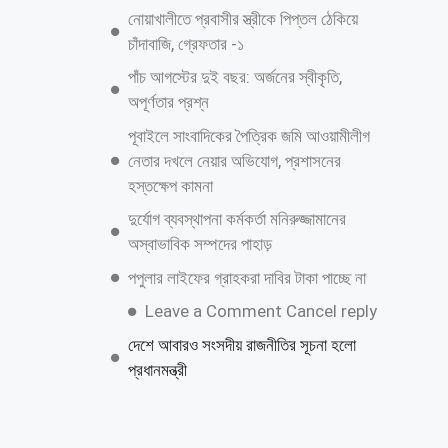
জুলাই গণঅভ্যুত্থান দিবস উপলক্ষে কাশিয়ানীতে
র‍্যালি ও আলোচনা সভা অনুষ্ঠিত
উত্তরায় বেনামি ক্লাবের রফিকের জমজমাট জুয়ার
আসর, যথারীতি নিরব প্রশাসন