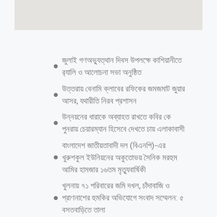
একে অপরের হাঁড়ি ভাঙছেন বিএনপি নেতারা
বরিশাল সাংবাদদাতা: মনোনয়ন দ্বন্দ্বে প্রকাশ্যে বিষোদ্গার আর কাদা ছোড়াছুড়িতে
মেতেছেন বরিশালের বিএনপি নেতারা। শুধু সভা-সমাবেশে নয়, পত্রিকায় বিবৃতি
দিয়েও চলছে একে অপরের চরিত্র হনন। বিষয়টি নিয়ে একদিকে যেমন চলছে
আলোচনা-সমালোচনা, তেমনি বিব্রত দলের মাঠপর্যায়ের কর্মী-সমর্থকরা। নিজেরাই
নিজেদের বিরুদ্ধে চাঁদাবাজি-সন্ত্রাস আর ফ্যাসিস্ট তোষণের অভিযোগ তোলায় ক্ষতির
মুখে পড়ছে ধানের শীষ-এমনটাও বলছেন অনেকে। পরস্পরের বিরুদ্ধে তোলা এসব
অভিযোগ মিথ্যা বলে দাবি করলেও নির্বাচনে যে এসবের নেতিবাচক প্রভাব
মোকাবিলা করতে হবে তা অস্বীকার করেননি দলটির নেতারা। বরিশাল-৫ (সদর)
আসনে বিএনপির মনোনয়ন লড়াইয়ে আছেন হাফ ডজনেরও বেশি নেতা। যদিও
সাক্ষাতের জন্য এখন পর্যন্ত কেন্দ্রের ডাক পেয়েছেন ৩ জন। তারা হলেন-
চেয়ারপারসনের উপদেষ্টা পাঁচবারের সাবেক এমপি মজিবর রহমান সরোয়ার, জাতীয়
নির্বাহী কমিটির সদস্য আবু নাসের রহমতউল্লাহ ও মহানগর বিএনপির আহ্বায়ক
মনিরুজ্জামান ফারুক। এছাড়া মনোনয়ন চাইছেন চেয়ারপারসনের
আরও পড়ুন