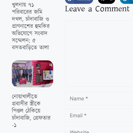
খুলনায় ৭১
Leave a Comment
পরিবারের জমি
দখল, চাঁদাবাজি ও
প্রাণনাশের হুমকির
অভিযোগে সংবাদ
সম্মেলন: ৫
বসতবাড়িতে তালা
নোয়াখালীতে
প্রবাসীর স্ত্রীকে
পিপ্তল ঠেকিয়ে
চাঁদাবাজি, গ্রেফতার
-১