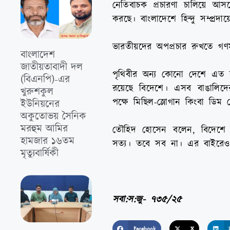
নেতিবাচক প্রচারণা চালিয়ে আসছে
করছে। বাংলাদেশে হিন্দু সম্প্রদা
ভারতীয়দের অপপ্রচার রুখতে গণ
বাংলাদেশ
জাতীয়তাবাদী দল
পৃথিবীর অন্য কোনো দেশে এত র
(বিএনপি)-এর
রয়েছে বিদেশে। এসব বাঙালিদ
খুরুশকুল
পক্ষে মিছিল-স্লোগান কিংবা ডিম 
ইউনিয়নের
অকুতোভয় সৈনিক
মরহুম আমির
তৌহিদ হোসেন বলেন, বিদেশে দ
হামজার ১৬তম
সত্য। তবে সব না। এর বাইরেও বি
মৃত্যুবার্ষিকী
সবা:স:জু- ৭৩৫/২৫
Facebook
X