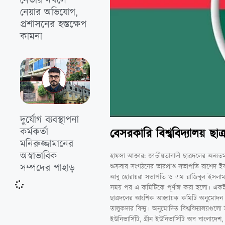
নেতার দখলে
নেয়ার অভিযোগ,
প্রশাসনের হস্তক্ষেপ
কামনা
দুর্যোগ ব্যবস্থাপনা
কর্মকর্তা
বেসরকারি বিশ্ববিদ্যালয় ছা
মনিরুজ্জামানের
অস্বাভাবিক
হাফসা আক্তার: জাতীয়তাবাদী ছাত্রদলের অন্যতম 
সম্পদের পাহাড়
শুক্রবার সংগঠনের ভারপ্রাপ্ত সভাপতি রাশ
আবু হোরায়রা সভাপতি ও এম রাজিবুল ইসলাম 
সময় পর এ কমিটিকে পূর্ণাঙ্গ করা হলো। একইদি
ছাত্রদলের আংশিক আহ্বায়ক কমিটি অনুমোদন দ
তালুকদার বিন্দু। অনুমোদিত বিশ্ববিদ্যালয়গুলো হ
ইউনিভার্সিটি, গ্রীন ইউনিভার্সিটি অব বাংলাদে