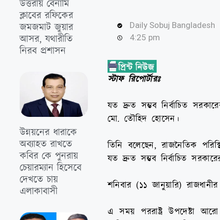
উত্তরায় বেনামি
ক্লাবের রফিকের
Daily Sobuj Bangladesh
জমজমাট জুয়ার
আসর, যথারীতি
4:25 pm
নিরব প্রশাসন
স্টাফ রিপোর্টারঃ
যত দ্রুত সম্ভব নির্বাচিত সরকার
মো. তৌহিদ হোসেন।
উন্নয়নের ধারাকে
অব্যাহত রাখতে
তিনি বলেছেন, রাজনৈতিক পরিস
কবির কে পুনরায়
যত দ্রুত সম্ভব নির্বাচিত সরকার
চেয়ারম্যান হিসেবে
দেখতে চায়
শনিবার (১১ জানুয়ারি) রাজধানীর 
এলাকাবাসী
এ সময় পররাষ্ট্র উপদেষ্টা আর