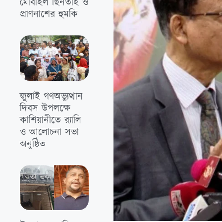
মোবাইল ছিনতাই ও
প্রাণনাশের হুমকি
জুলাই গণঅভ্যুত্থান
দিবস উপলক্ষে
কাশিয়ানীতে র‍্যালি
ও আলোচনা সভা
অনুষ্ঠিত