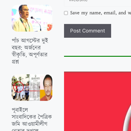
Save my name, email, and we
পাঁচ আগস্টের দুই
বছর: অর্জনের
স্বীকৃতি, অপূর্ণতার
প্রশ্ন
পূবাইলে
সাংবাদিকের পৈত্রিক
জমি আওয়ামীলীগ