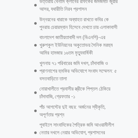
পুলিশ সুপার আবু সালেহ মোঃ আশরাফুল আলম, সাতক্ষীরা জেলা বিএনপি’র সদস্য
সচিব আবু জাহিদ ডাবলু, যুগ্ম আহ্বায়ক আবুল হাসান হাদী, জেলা কৃষি সম্প্রসারণ
অধিদপ্তর খামারবাড়ির উপপরিচালক কৃষিবিদ মোঃ সাইফুল ইসলাম, সামাজিক বন
বিভাগ যশোর এর বিভাগীয় বন কর্মকর্তা অমিতা মন্ডল, জেলা সহকারী মাধ্যমিক
শিক্ষা অফিসার মুহা:
আরও পড়ুন