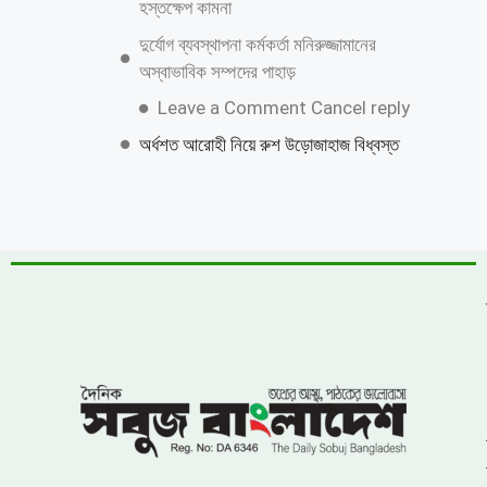
শাহজাদপুরে সংবাদ সংগ্রহকালে ‘সবুজ বাংলাদেশ
পত্রিকার সাংবাদিকের মোবাইল ছিনতাই ও
প্রাণনাশের হুমকি
জুলাই গণঅভ্যুত্থান দিবস উপলক্ষে কাশিয়ানীতে
র‍্যালি ও আলোচনা সভা অনুষ্ঠিত
উত্তরায় বেনামি ক্লাবের রফিকের জমজমাট জুয়ার
আসর, যথারীতি নিরব প্রশাসন
উন্নয়নের ধারাকে অব্যাহত রাখতে কবির কে
পুনরায় চেয়ারম্যান হিসেবে দেখতে চায় এলাকাবাসী
বাংলাদেশ জাতীয়তাবাদী দল (বিএনপি)-এর
খুরুশকুল ইউনিয়নের অকুতোভয় সৈনিক মরহুম
আমির হামজার ১৬তম মৃত্যুবার্ষিকী