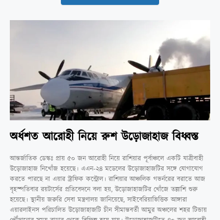
অর্ধশত আরোহী নিয়ে রুশ উড়োজাহাজ বিধ্বস্ত
আন্তর্জাতিক ডেস্কঃ প্রায় ৫০ জন আরোহী নিয়ে রাশিয়ার পূর্বাঞ্চলে একটি যাত্রীবাহী
উড়োজাহাজ নিখোঁজ হয়েছে। এএন-২৪ মডেলের উড়োজাহাজটির সঙ্গে যোগাযোগ
করতে পারছে না এয়ার ট্রাফিক কন্ট্রোল। রাশিয়ার আঞ্চলিক গভর্নরের বরাতে আজ
বৃহস্পতিবার রয়টার্সের প্রতিবেদনে বলা হয়, উড়োজাহাজটির খোঁজে তল্লাশি শুরু
হয়েছে। স্থানীয় জরুরি সেবা মন্ত্রণালয় জানিয়েছে, সাইবেরিয়াভিত্তিক আঙ্গারা
এয়ারলাইনস পরিচালিত উড়োজাহাজটি চীন সীমান্তবর্তী আমুর অঞ্চলের শহর টিন্ডায়