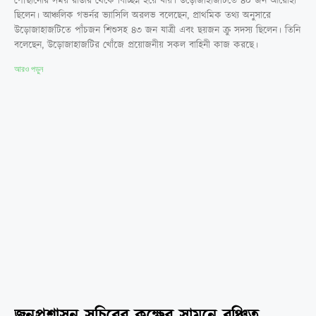
পৌঁছানোর সময় রাডার থেকে বিচ্ছিন্ন হয়ে যায়। উড়োজাহাজটিতে ৪০ জন আরোহী
ছিলেন। আঞ্চলিক গভর্নর ভ্যাসিলি অরলভ বলেছেন, প্রাথমিক তথ্য অনুসারে
উড়োজাহাজটিতে পাঁচজন শিশুসহ ৪৩ জন যাত্রী এবং ছয়জন ক্রু সদস্য ছিলেন। তিনি
বলেছেন, উড়োজাহাজটির খোঁজে প্রয়োজনীয় সকল বাহিনী কাজ করছে।
আরও পড়ুন