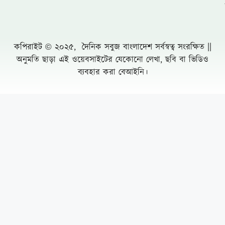
খুলনায় ৭১ পরিবারের জমি দখল, চাঁদাবাজি ও
প্রাণনাশের হুমকির অভিযোগে সংবাদ সম্মেলন: ৫
বসতবাড়িতে তালা
নোয়াখালীতে প্রবাসীর স্ত্রীকে পিপ্তল ঠেকিয়ে
চাঁদাবাজি, গ্রেফতার -১
পাঁচ আগস্টের দুই বছর: অর্জনের স্বীকৃতি,
অপূর্ণতার প্রশ্ন
পূবাইলে সাংবাদিকের পৈত্রিক জমি আওয়ামীলীগ
নেতার দখলে নেয়ার অভিযোগ, প্রশাসনের
হস্তক্ষেপ কামনা
দুর্যোগ ব্যবস্থাপনা কর্মকর্তা মনিরুজ্জামানের
অস্বাভাবিক সম্পদের পাহাড়
Leave a Comment Cancel reply
অর্ধশত আরোহী নিয়ে রুশ উড়োজাহাজ বিধ্বস্ত