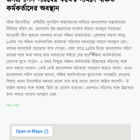
জনপ্রশাসন সচিবের কক্ষের সামনে বঞ্চিত
কর্মকর্তাদের অবস্থান
স্টাফ রিপোর্টার: কমিটির সুপারিশ বাস্তবায়নের দাবিতে জনপ্রশাসন মন্ত্রণালয়ের
সিনিয়র সচিব মো. মোখলেস উর রহমানের কক্ষের সামনে অবস্থান নিয়েছেন
আওয়ামী লীগ আমলে অবসরে যাওয়া বঞ্চিত কর্মকর্তারা। রোববার সকাল সাড়ে
১০টার পর বঞ্চিত অর্ধশতাধিক কর্মকর্তা সচিবের দফতরের সামনে অবস্থান নেন।
তাদের অনেকেই মেঝেতে বসে গেছেন। বেলা সাড়ে ১১টার দিকে জনপ্রশাসন সচিব
তাদের সঙ্গে কথা বলার জন্য দফতরের বাইরে বের হয়ে বঞ্চিত কর্মকর্তাদের
তোপের মুখে পড়েন। এ সময় বিক্ষুব্ধ বঞ্চিত কর্মকর্তারা উচ্চৈস্বরে সচিবের সঙ্গে
কথা বলতে থাকেন। কেউ কেউ জনপ্রশাসন সচিবকে পদত্যাগ করতে বলেন। তখন
জনপ্রশাসন সচিব তাদের জানান, বঞ্চিত কর্মকর্তাদের ভূতাপেক্ষ পদোন্নতি দেওয়ার
বিষয়ে প্রধান উপদেষ্টার দফতর থেকে তার কাছ থেকে কোনো ফাইল আসেনি। ঐ
ফাইল আসার সঙ্গে সঙ্গেই তিনি তা প্রসেস করবেন। এরপরও সচিবের সঙ্গে উচ্চস্বরে
কথা বলতে থাকেন অবস্থান নেয়া
আরও পড়ুন