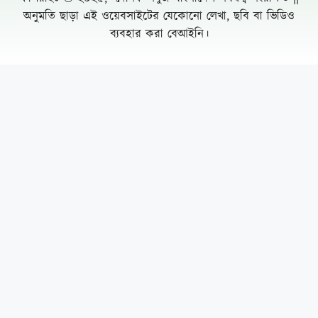
চৌফলদণ্ডী ইউপিতে নাগরিক সেবা অব্যাহত রাখায়
আলোচনায় ভারপ্রাপ্ত চেয়ারম্যান মো. মনজুর
আলম
রাজধানীতে ২৪ ঘণ্টায় ৪৮৫ গ্রেফতার মামলা ৫০
সুন্দরবনে তিন মাসের নিষেধাজ্ঞায় প্রথমবার খাদ্য
সহায়তা পেতে যাচ্ছে জেলেরা
রেলের টেন্ডারে শত কোটি টাকার কারসাজির
অভিযোগের কেন্দ্রে আফসার সিন্ডিকেট
Leave a Comment Cancel reply
স্বেচ্ছাসেবকলীগ নেতা শেখ জামাল আটক