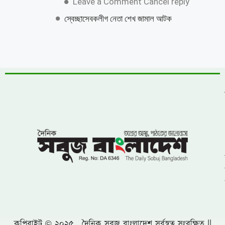
নিজেকে কেন গুটিয়ে নিয়েছেন শাকিব খান?
জানালেন কারণ
বিএনপির নারী এমপিকে আসিফ মাহমুদের আইনি
নোটিশ
চীনের পর পারমাণবিক ক্ষেপণাস্ত্রের সফল পরীক্ষা
চালালো ভারত
ঝিনাইগাতীতে ৬০০ বোতল ভারতীয় মদ জব্দ, মূল্য
প্রায় ১৬ লাখ ৭৫ হাজার টাকা
লংগদুতে সেনাবাহিনীর উদ্যোগে চক্ষু ক্যাম্প, ৭০০
রোগীকে বিনামূল্যে চিকিৎসা
একটি চক্র জ্বালানি ও বিদ্যুৎ খাতকে অস্থিতিশীল
করার জন্য সক্রিয়