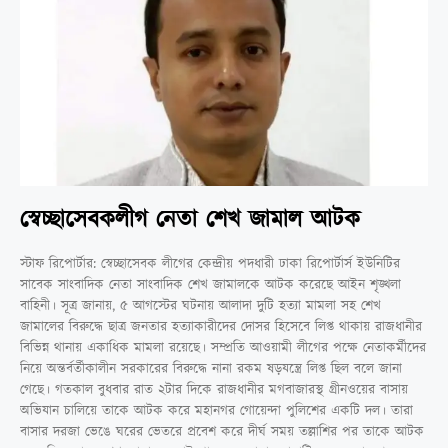
স্বেচ্ছাসেবকলীগ নেতা শেখ জামাল আটক
স্টাফ রিপোর্টার: স্বেচ্ছাসেবক লীগের কেন্দ্রীয় পদধারী ঢাকা রিপোর্টার্স ইউনিটির
সাবেক সাংবাদিক নেতা সাংবাদিক শেখ জামালকে আটক করেছে আইন শৃঙ্খলা
বাহিনী। সূত্র জানায়, ৫ আগস্টের ঘটনায় আলাদা দুটি হত্যা মামলা সহ শেখ
জামালের বিরুদ্ধে ছাত্র জনতার হত্যাকারীদের দোসর হিসেবে লিপ্ত থাকায় রাজধানীর
বিভিন্ন থানায় একাধিক মামলা রয়েছে। সম্প্রতি আওয়ামী লীগের পক্ষে নেতাকর্মীদের
নিয়ে অন্তর্বর্তীকালীন সরকারের বিরুদ্ধে নানা রকম ষড়যন্ত্রে লিপ্ত ছিল বলে জানা
গেছে। গতকাল বুধবার রাত ২টার দিকে রাজধানীর মগবাজারস্থ গ্রীনওয়ের বাসায়
অভিযান চালিয়ে তাকে আটক করে মহানগর গোয়েন্দা পুলিশের একটি দল। তারা
বাসার দরজা ভেঙে ঘরের ভেতরে প্রবেশ করে দীর্ঘ সময় তল্লাশির পর তাকে আটক