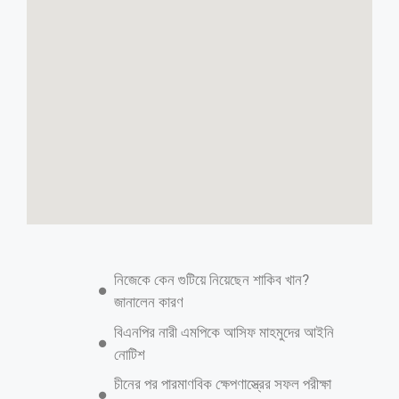
কুমিল্লায় মাধবপুর কলেজপাড়া যুবসমাজের
উদ্যোগে মাদক বিরোধী আলোচনা সভা অনুষ্ঠিত
কুমিল্লা প্রতিনিধি: কুমিল্লা জেলার ব্রাক্ষনপাড়া উপজেলার মাধবপুর গ্রামে কলেজপাড়া
যুবসমাজের উদ্যোগে মাদক বিরোধী আলোচনা সভা অনুষ্ঠিত হয়। উক্ত আলোচনা
সভায় প্রধান অতিথি হিসেবে উপস্থিত ছিলেন ব্রাক্ষনপাড়া উপজেলা নির্বাহী কর্মকর্তা
স, ম আজহারুল ইসলাম। বিশেষ অতিথি হিসেবে উপস্থিত ছিলেন মাধবপুর ইউনিয়ন
পরিষদের চেয়ারম্যান মোঃ ফরিদ উদ্দীন,বেগম দিলরোজ ওবায়দুল ট্যকনিক্যাল
ইন্সটিটিউটের বাইস প্রিন্সিপাল মোঃ আতিকুর রহমান,ও মাধবপুর উচ্চ বিদ্যালয়ের
ভারপ্রাপ্ত প্রধান শিক্ষক বাবু রতন চন্দ্র শীল। অনুষ্ঠানে সভাপতিত্ব করেন ডাঃ আবু