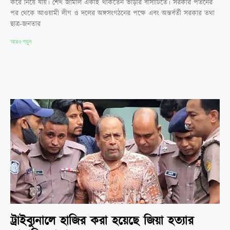
করে নিয়ে যায়। শেখ জামাল একাই থাকতেন ভাড়ার বাসাটিতে। সরকার পতনের
পর থেকে আওয়ামী লীগ ও দলের অঙ্গসংগঠনের পক্ষে এবং অন্তর্বর্তী সরকার তথা
ছাত্র-জনতার
আরও পড়ুন
ট্রাইব্যুনালে হাজির করা হয়েছে জিয়া হত্যার