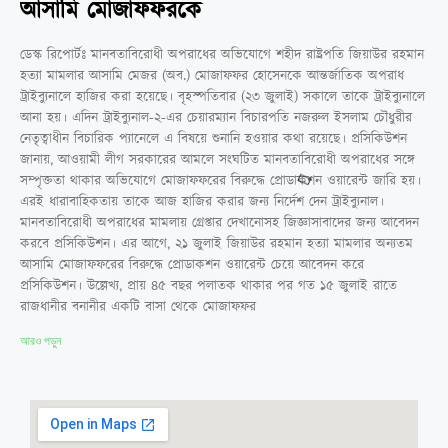
আসামি মোজাফফরকে
ডেস্ক রিপোর্টঃ মানবতাবিরোধী অপরাধের অভিযোগে শহীদ রাষ্ট্রপতি জিয়াউর রহমান
হত্যা মামলার আসামি মেজর (অব.) মোজাফফর হোসেনকে আন্তর্জাতিক অপরাধ
ট্রাইব্যুনালে হাজির করা হয়েছে। বৃহস্পতিবার (২৩ জুলাই) সকালে তাকে ট্রাইব্যুনালে
আনা হয়। এদিন ট্রাইব্যুনাল-২-এর চেয়ারম্যান বিচারপতি নজরুল ইসলাম চৌধুরীর
নেতৃত্বাধীন বিচারিক প্যানেলে এ বিষয়ে শুনানি হওয়ার কথা রয়েছে। প্রসিকিউশন
জানায়, আওয়ামী লীগ সরকারের আমলে সংঘটিত মানবতাবিরোধী অপরাধের সঙ্গে
সম্পৃক্ততা থাকার অভিযোগে মোজাফফরের বিরুদ্ধে প্রোডাকশন ওয়ারেন্ট জারি হয়।
এরই ধারাবাহিকতায় তাকে আজ হাজির করার জন্য নির্দেশ দেন ট্রাইব্যুনাল।
মানবতাবিরোধী অপরাধের মামলায় গ্রেপ্তার দেখানোসহ জিজ্ঞাসাবাদের জন্য আবেদন
করবে প্রসিকিউশন। এর আগে, ২১ জুলাই জিয়াউর রহমান হত্যা মামলার অন্যতম
আসামি মোজাফফরের বিরুদ্ধে প্রোডাকশন ওয়ারেন্ট চেয়ে আবেদন করে
প্রসিকিউশন। উল্লেখ্য, প্রায় ৪৫ বছর পলাতক থাকার পর গত ১৫ জুলাই রাতে
রাজধানীর বনানীর একটি বাসা থেকে মোজাফফর
আরও পড়ুন