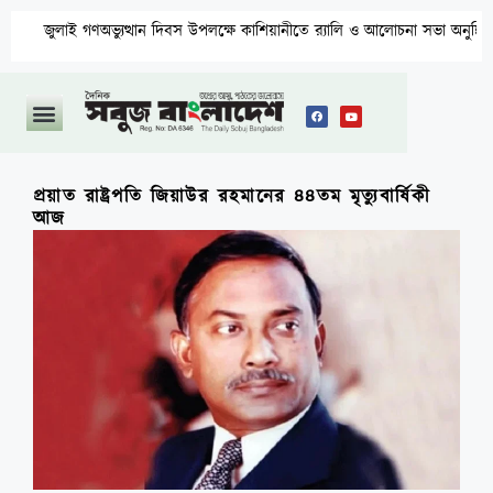
গণঅভ্যুত্থান দিবস উপলক্ষে কাশিয়ানীতে র‍্যালি ও আলোচনা সভা অনুষ্ঠিত
প্রয়াত রাষ্ট্রপতি জিয়াউর রহমানের ৪৪তম মৃত্যুবার্ষিকী
আজ