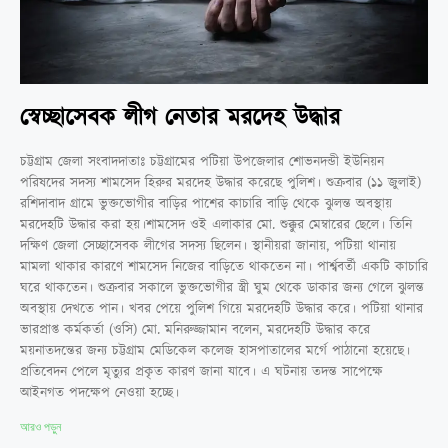
স্বেচ্ছাসেবক লীগ নেতার মরদেহ উদ্ধার
চট্টগ্রাম জেলা সংবাদদাতাঃ চট্টগ্রামের পটিয়া উপজেলার শোভনদন্ডী ইউনিয়ন
পরিষদের সদস্য শামসেদ হিরুর মরদেহ উদ্ধার করেছে পুলিশ। শুক্রবার (১১ জুলাই)
রশিদাবাদ গ্রামে ভুক্তভোগীর বাড়ির পাশের কাচারি বাড়ি থেকে ঝুলন্ত অবস্থায়
মরদেহটি উদ্ধার করা হয়।শামসেদ ওই এলাকার মো. শুক্কুর মেম্বারের ছেলে। তিনি
দক্ষিণ জেলা সেচ্ছাসেবক লীগের সদস্য ছিলেন। স্থানীয়রা জানায়, পটিয়া থানায়
মামলা থাকার কারণে শামসেদ নিজের বাড়িতে থাকতেন না। পার্শ্ববর্তী একটি কাচারি
ঘরে থাকতেন। শুক্রবার সকালে ভুক্তভোগীর স্ত্রী ঘুম থেকে ডাকার জন্য গেলে ঝুলন্ত
অবস্থায় দেখতে পান। খবর পেয়ে পুলিশ গিয়ে মরদেহটি উদ্ধার করে। পটিয়া থানার
ভারপ্রাপ্ত কর্মকর্তা (ওসি) মো. মনিরুজ্জামান বলেন, মরদেহটি উদ্ধার করে
ময়নাতদন্তের জন্য চট্টগ্রাম মেডিকেল কলেজ হাসপাতালের মর্গে পাঠানো হয়েছে।
প্রতিবেদন পেলে মৃত্যুর প্রকৃত কারণ জানা যাবে। এ ঘটনায় তদন্ত সাপেক্ষে
আইনগত পদক্ষেপ নেওয়া হচ্ছে।
আরও পড়ুন