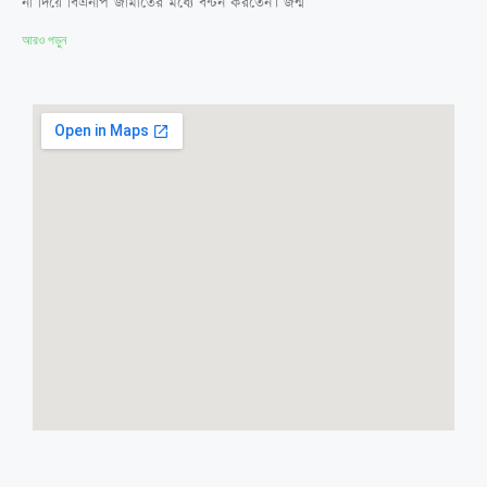
না দিয়ে বিএনপি জামাতের মধ্যে বন্টন করতেন। জন্ম
আরও পড়ুন
আমি নিয়মবহির্ভূতভাবে হলে প্রবেশ করেছি তাই
হল প্রশাসনের কাছে ক্ষমা প্রার্থনা করেছি