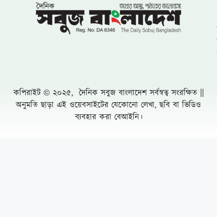
খুরুশকুল ইউনিয়নের অকুতোভয় সৈনিক মরহুম
আমির হামজার ১৬তম মৃত্যুবার্ষিকী
খুলনায় ৭১ পরিবারের জমি দখল, চাঁদাবাজি ও
প্রাণনাশের হুমকির অভিযোগে সংবাদ সম্মেলন: ৫
বসতবাড়িতে তালা
নোয়াখালীতে প্রবাসীর স্ত্রীকে পিপ্তল ঠেকিয়ে
চাঁদাবাজি, গ্রেফতার -১
পাঁচ আগস্টের দুই বছর: অর্জনের স্বীকৃতি,
অপূর্ণতার প্রশ্ন
পূবাইলে সাংবাদিকের পৈত্রিক জমি আওয়ামীলীগ
নেতার দখলে নেয়ার অভিযোগ, প্রশাসনের
হস্তক্ষেপ কামনা
দুর্যোগ ব্যবস্থাপনা কর্মকর্তা মনিরুজ্জামানের
অস্বাভাবিক সম্পদের পাহাড়
পপুলার লাইফের গ্রাহকরা দাবির টাকা পাচ্ছে না
Leave a Comment Cancel reply