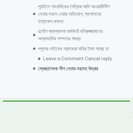
জুলাই গণঅভ্যুত্থান দিবস উপলক্ষে কাশিয়ানীতে
র‍্যালি ও আলোচনা সভা অনুষ্ঠিত
উত্তরায় বেনামি ক্লাবের রফিকের জমজমাট জুয়ার
আসর, যথারীতি নিরব প্রশাসন
উন্নয়নের ধারাকে অব্যাহত রাখতে কবির কে
পুনরায় চেয়ারম্যান হিসেবে দেখতে চায় এলাকাবাসী
বাংলাদেশ জাতীয়তাবাদী দল (বিএনপি)-এর