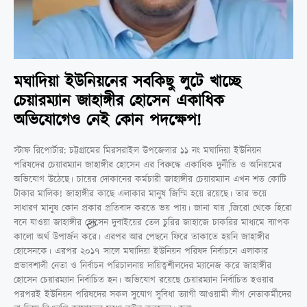
মঘাদিয়া ইউনিয়নের সবকিছু লুটে খাচ্ছে
চেয়ারম্যান জাহাঙ্গীর হোসেন একাধিক
অভিযোগেও নেই কোন পদক্ষেপ!
স্টাফ রিপোর্টার: চট্টগ্রামের মিরসরাইল উপজেলার ১১ নং মঘাদিয়া ইউনিয়ন
পরিষদের চেয়ারম্যান জাহাঙ্গীর হোসেন এর বিরুদ্ধে একাধিক দুর্নীতি ও অনিয়মের
অভিযোগ উঠেছে। চায়ের দোকানের কর্মচারী জাহাঙ্গীর চেয়ারম্যান এখন শত কোটি
টাকার মালিক! জাহাঙ্গীর কাছে এলাকার মানুষ জিম্মি হয়ে রয়েছে। তার ভয়ে
সাধারণ মানুষ কোন প্রকার প্রতিবাদ করতে ভয় পায়। জানা যায় ,জিরো থেকে হিরো
বনে যাওয়া জাহাঙ্গীর হোসেন দুবাইয়ের তেল চুরির জাহাজে চাকরির মাধ্যমে ব্যাপক
কালো অর্থ উপার্জন করে। এরপর আর পেছনে ফিরে তাকাতে হয়নি জাহাঙ্গীর
হোসেনকে। এরপর ২০১৭ সালে মঘাদিয়া ইউনিয়ন পরিষদ নির্বাচনে এলাকার
প্রভাবশালী নেতা ও নির্বাচন পরিচালনায় দায়িত্বশীলদের ম্যানেজ করে জাহাঙ্গীর
হোসেন চেয়ারম্যান নির্বাচিত হন। অভিযোগ রয়েছে চেয়ারম্যান নির্বাচিত হওয়ার
পরপরই ইউনিয়ন পরিষদের সকল সুযোগ সুবিধা ত্যাগী আওয়ামী লীগ নেতাকর্মীদের