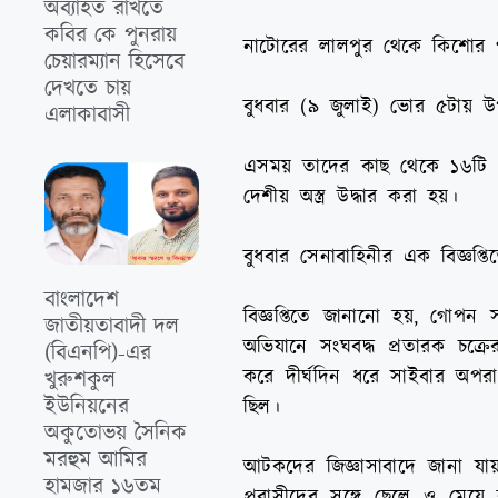
অব্যাহত রাখতে
কবির কে পুনরায়
নাটোরের লালপুর থেকে কিশোর গ
চেয়ারম্যান হিসেবে
দেখতে চায়
বুধবার (৯ জুলাই) ভোর ৫টায় উপ
এলাকাবাসী
এসময় তাদের কাছ থেকে ১৬টি এন
দেশীয় অস্ত্র উদ্ধার করা হয়।
বুধবার সেনাবাহিনীর এক বিজ্ঞপ্
বাংলাদেশ
বিজ্ঞপ্তিতে জানানো হয়, গোপন স
জাতীয়তাবাদী দল
অভিযানে সংঘবদ্ধ প্রতারক চক
(বিএনপি)-এর
করে দীর্ঘদিন ধরে সাইবার অপরা
খুরুশকুল
ইউনিয়নের
ছিল।
অকুতোভয় সৈনিক
মরহুম আমির
আটকদের জিজ্ঞাসাবাদে জানা যায়
হামজার ১৬তম
প্রবাসীদের সঙ্গে ছেলে ও মেয়ে