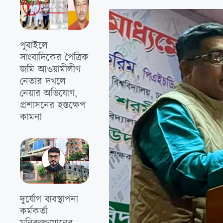
পূবাইলে
সাংবাদিকের পৈত্রিক
জমি আওয়ামীলীগ
নেতার দখলে
নেয়ার অভিযোগ,
প্রশাসনের হস্তক্ষেপ
কামনা
দুর্যোগ ব্যবস্থাপনা
কর্মকর্তা