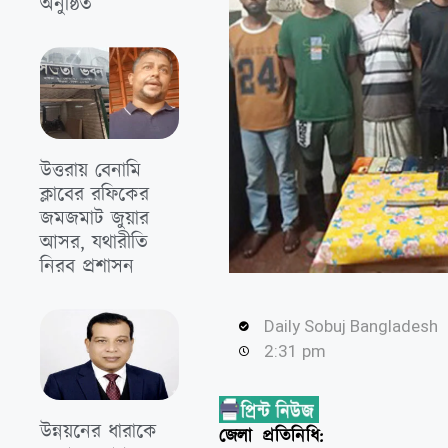
অনুষ্ঠিত
উত্তরায় বেনামি
ক্লাবের রফিকের
জমজমাট জুয়ার
আসর, যথারীতি
নিরব প্রশাসন
Daily Sobuj Bangladesh
2:31 pm
উন্নয়নের ধারাকে
জেলা প্রতিনিধি: