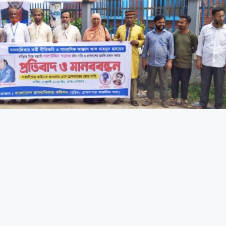
াঁদা দাবি ও প্রাণনাশের হুমকির প্রতিবাদে বাংলাদেশ 
মিল্লার বুড়িচংয়ে ঘরের ভিতরে প্রবেশ করে সাংবাদিক ও গীতিকবি আক্কাস আল মাহমুদ হৃদয়ক
র নেতা সালাউদ্দিন ও তার গংদের বিরুদ্ধে।এর প্রতিবাদে (৩ জুলাই ২০২৩) সোমবার কুমিল্লা
কমিশন (বুড়িচং – ব্রাহ্মণপাড়া আঞ্চলিক শাখা) এর উদ্যোগে প্রতিবাদ ও মানববন্ধন করা হ
ুড়িচং- ব্রাহ্মণপাড়া আঞ্চলিক শাখার সভাপতি গাজী মোঃ জহিরুল ইসলাম গোল্ডেন জহির এর ন