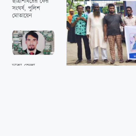
ছাত্রশিবিরের ফের
সংঘর্ষ, পুলিশ
মোতায়েন
‎ঢাকা জেলা
সিএনজি মেট্রো
করার মিথ‍্যা
প্রতিশ্রুতি দিয়ে প্রায়
সাংবাদিকের বাড়িতে গিয়ে চ
১০ কোটি টাকা
কমিশনের মানববন্ধন
দুর্নীতি
নিজস্ব প্রতিবেদকঃ সংবাদ প্রকাশের জেরে কু
হুমকি ও চাঁদা দাবির অভিযোগ উঠেছে ছাত্রলীগে
উপজেলা পরিষদের সামনে বাংলাদেশ মানবাধিকার 
ও মানববন্ধনে বাংলাদেশ মানবাধিকার কমিশন ব