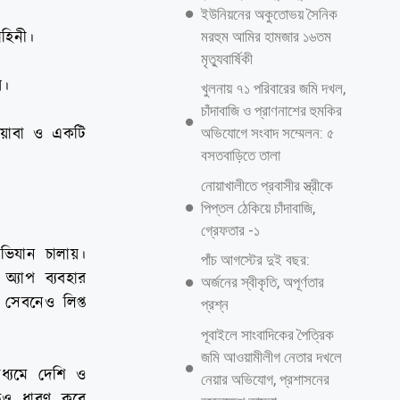
ইউনিয়নের অকুতোভয় সৈনিক
হিনী।
মরহুম আমির হামজার ১৬তম
মৃত্যুবার্ষিকী
য়।
খুলনায় ৭১ পরিবারের জমি দখল,
চাঁদাবাজি ও প্রাণনাশের হুমকির
য়াবা ও একটি
অভিযোগে সংবাদ সম্মেলন: ৫
বসতবাড়িতে তালা
নোয়াখালীতে প্রবাসীর স্ত্রীকে
পিপ্তল ঠেকিয়ে চাঁদাবাজি,
গ্রেফতার -১
ভিযান চালায়।
পাঁচ আগস্টের দুই বছর:
্যাপ ব্যবহার
অর্জনের স্বীকৃতি, অপূর্ণতার
 সেবনেও লিপ্ত
প্রশ্ন
পূবাইলে সাংবাদিকের পৈত্রিক
জমি আওয়ামীলীগ নেতার দখলে
াধ্যমে দেশি ও
নেয়ার অভিযোগ, প্রশাসনের
িডিও ধারণ করে