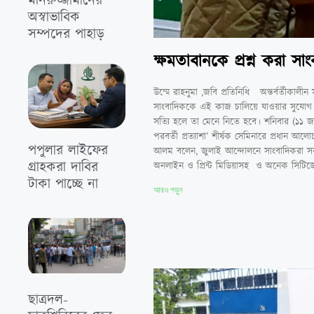
মনিরুজ্জামানের
অস্বাভাবিক
সম্পদের পাহাড়
ক্ষমতাবানকে প্রশ্ন করা 
উম্মে রাহনুমা ,জবি প্রতিনিধি অন্তর্বর্তীকা
সাংবাদিককে এই কাজ চালিয়ে যাওয়ার সুযোগ দিত
সত্যি হলে তা মেনে নিতে হবে। শনিবার (১১ জান
পরবর্তী প্রত্যাশা’ শীর্ষক সেমিনারে প্রধান
পপুলার লাইফের
আলম বলেন, জুলাই আন্দোলনে সাংবাদিকরা সরক
গ্রাহকরা দাবির
অনলাইন ও প্রিন্ট মিডিয়াসহ ও অনেক সিটিজ
টাকা পাচ্ছে না
আরও পড়ুন
ছাত্রদল-