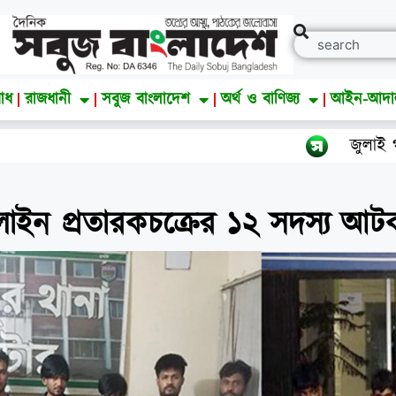
াধ
রাজধানী
সবুজ বাংলাদেশ
অর্থ ও বাণিজ্য
আইন-আদ
জুলাই গণঅভ্যুত্থান দিবস উ
লাইন প্রতারকচক্রের ১২ সদস্য আট