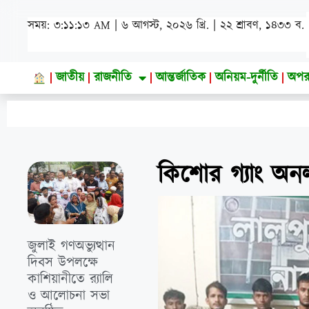
সময়: ৩:১১:১৫ AM | ৬ আগস্ট, ২০২৬ খ্রি. | ২২ শ্রাবণ, ১৪৩৩ ব.
জাতীয়
রাজনীতি
আন্তর্জাতিক
অনিয়ম-দুর্নীতি
অপর
কিশোর গ্যাং অন
জুলাই গণঅভ্যুত্থান
দিবস উপলক্ষে
কাশিয়ানীতে র‍্যালি
ও আলোচনা সভা