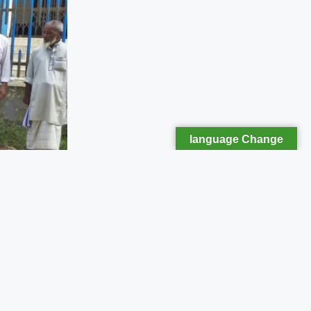
language Change
মানবাধিকার
ে প্রাণনাশের
র বুড়িচংয়ে
য়। উক্ত প্রতিবাদ
েতৃত্বে প্রতিবাদ ও