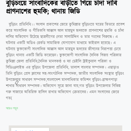
বুড়িচংয়ে সাংবাদিকের বাড়ীতে গিয়ে চাঁদা দাবি
প্রাণনাশের হুমকি; থানায় জিডি
বুড়িচং প্রতিনিধি।। সংবাদ প্রকাশের জেরে কুমিল্লার বুড়িচংয়ে ঘরের ভিতরে প্রবেশ
করে সাংবাদিক ও গীতিকবি আক্কাস আল মাহমুদ হৃদয়কে প্রাণনাশের হুমকি ও চাঁদা
দাবির অভিযোগ উঠেছে ছাত্রলীগের নেতা সালাউদ্দিন ও তার গংদের বিরুদ্ধে। এ
ঘটনার একটি অডিও রের্কড সামাজিক যোগাযোগ মাধ্যমে ভাইরাল হয়েছে। এ
ঘটনায় ভুক্তভোগী সাংবাদিক আক্কাস আল মাহমুদ হৃদয়ের জীবনের নিরাপত্তা চেয়ে
বুড়িচং থানায় একটি জিডি করেছেন। ভুক্তভোগী সাংবাদিক দৈনিক বিজয় পত্রিকার
কুমিল্লা জেলা প্রতিনিধি,দৈনিক মানবকণ্ঠ ও দ্যা ডেইলি ট্রাইবুন্যাল পত্রিকা ও
বিডি২৪লাইভ এর বুড়িচং উপজেলা প্রতিনিধি, তালাশ বাংলার সম্পাদক। এছাড়াও
তিনি বুড়িচং প্রেস ক্লাবের সহ-সাংগঠনিক সম্পাদক, জাতীয় সাংবাদিক সংস্থার বুড়িচং
উপজেলার সাধারণ সম্পাদক,বাংলাদেশ মানবাধিকার কমিশন বুড়িচং-ব্রাহ্মণপাড়া
শাখার সাধারণ সম্পাদক। অভিযোগ সূত্রে জানা যায়,গত বুড়িচং উপজেলার বিভিন্ন
গরু বাজারে অতিরিক্ত হাসিল রাখার অভিযোগ ক্রেতাদের। এমন সংবাদের জেরে
গত(
আরও পড়ুন