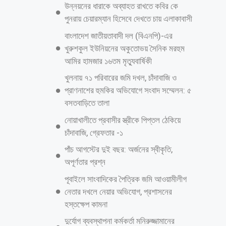
উন্নয়নের ধারাকে অব্যাহত রাখতে কবির কে
পুনরায় চেয়ারম্যান হিসেবে দেখতে চায় এলাকাবাসী
বাংলাদেশ জাতীয়তাবাদী দল (বিএনপি)-এর
খুরুশকুল ইউনিয়নের অকুতোভয় সৈনিক মরহুম
আমির হামজার ১৬তম মৃত্যুবার্ষিকী
খুলনায় ৭১ পরিবারের জমি দখল, চাঁদাবাজি ও
প্রাণনাশের হুমকির অভিযোগে সংবাদ সম্মেলন: ৫
বসতবাড়িতে তালা
নোয়াখালীতে প্রবাসীর স্ত্রীকে পিপ্তল ঠেকিয়ে
চাঁদাবাজি, গ্রেফতার -১
পাঁচ আগস্টের দুই বছর: অর্জনের স্বীকৃতি,
অপূর্ণতার প্রশ্ন
পূবাইলে সাংবাদিকের পৈত্রিক জমি আওয়ামীলীগ
নেতার দখলে নেয়ার অভিযোগ, প্রশাসনের
হস্তক্ষেপ কামনা
দুর্যোগ ব্যবস্থাপনা কর্মকর্তা মনিরুজ্জামানের