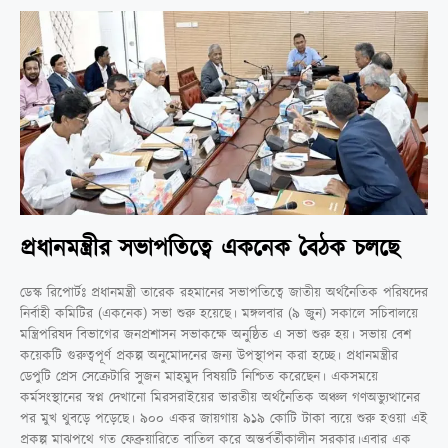
প্রধানমন্ত্রীর সভাপতিত্বে একনেক বৈঠক চলছে
ডেস্ক রিপোর্টঃ প্রধানমন্ত্রী তারেক রহমানের সভাপতিত্বে জাতীয় অর্থনৈতিক পরিষদের
নির্বাহী কমিটির (একনেক) সভা শুরু হয়েছে। মঙ্গলবার (৯ জুন) সকালে সচিবালয়ে
মন্ত্রিপরিষদ বিভাগের জনপ্রশাসন সভাকক্ষে অনুষ্ঠিত এ সভা শুরু হয়। সভায় বেশ
কয়েকটি গুরুত্বপূর্ণ প্রকল্প অনুমোদনের জন্য উপস্থাপন করা হচ্ছে। প্রধানমন্ত্রীর
ডেপুটি প্রেস সেক্রেটারি সুজন মাহমুদ বিষয়টি নিশ্চিত করেছেন। একসময়ে
কর্মসংস্থানের স্বপ্ন দেখানো মিরসরাইয়ের ভারতীয় অর্থনৈতিক অঞ্চল গণঅভ্যুত্থানের
পর মুখ থুবড়ে পড়েছে। ৯০০ একর জায়গায় ৯১৯ কোটি টাকা ব্যয়ে শুরু হওয়া এই
প্রকল্প মাঝপথে গত ফেব্রুয়ারিতে বাতিল করে অন্তর্বর্তীকালীন সরকার।এবার এক