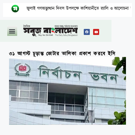
জুলাই গণঅভ্যুত্থান দিবস উপলক্ষে কাশিয়ানীতে র‍্যালি ও আলোচনা সভা অনুষ্ঠিত
৩১ আগস্ট চূড়ান্ত ভোটার তালিকা প্রকাশ করবে ইসি