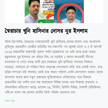
স্বৈরাচার খুনি হাসিনার দোসর নুর ইসলাম
স্টাফ রিপোর্টার: স্বৈরাচার গণহত্যাকারী খুনি হাসিনার দোসর দালাল এবং বাংলাদেশ
মুক্তিযুদ্ধ প্রজন্মলীগ কেন্দ্রীয় কমিটির সহ-সভাপতি গত জুলাই মাসে ও ৫ ই আগস্ট
২০২৪ রাজধানীর যাত্রাবাড়ী পুরানা পল্টন ছাত্রজনতা কে গুলি করে হত্যা করার
হুকুমদাতা নুর ইসলাম কে ধরিয়ে দিন, সে নড়াইল ২ আসন আওয়ামী লীগের
মনোনয়ন না পেয়ে স্বতন্ত্র প্রার্থী হয়ে স্বৈরাচার খুনি হাসিনার পাতানো নির্বাচন
করেছে। বর্তমানে সে পরিচয় দিয়ে বেড়াচ্ছে সেনাপ্রধান নাকি তার বেয়াই লাগে, তার
চরিত্র সম্পর্কে নাই বললাম! কেউ তার সন্ধান পাইলে এখনি যোগাযোগ করুন! তাকে
আপ্যায়ন করার জন্য নতুন প্রজন্মের মুক্তিযোদ্ধারা খোঁজতেছে! তার বিরুদ্ধে
রাজধানীর নয়া পল্টন থানা সহ সারাদেশে বিভিন্ন থানায় তার বিরুদ্ধে প্রতারণা ও
চাঁদাবাজির অভিযোগ আছে, চ্যানেল ২৪, বিবিসি, ডিবিসি নিউজ, বৈশাখী টেলিভিশন,
এটিএন বাংলা সহ দেশের জাতীয় প্রিন্ট পত্রিকা গুলোতে তার
আরও পড়ুন