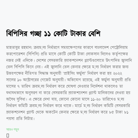
বিপিসির গচ্ছা ১১ কোটি টাকার বেশি
মাহতাবুর রহমান: ক্রয়ম‚ল্য নির্ধারণে সময়ক্ষেপণের কারণে বাংলাদেশ পেট্রোলিয়াম
করপোরেশন (বিপিসি) প্রতি মাসে কোটি কোটি টাকা লোকসান দিলেও কর্তৃপক্ষের
নজর নেই এদিকে। দেশের বেসরকারি ফ্র্যাকশনেশন প্ল্যান্টগুলোতে উৎপাদিত জ্বালানি
তেল বিপিসি কিনে নেয়। এই জ্বালানি তেল কেনার ক্ষেত্রে ম‚ল্য নির্ধারণ করার জন্য
উভয়পক্ষের নীতিগত সিদ্ধান্ত অনুযায়ী ‘প্রাইসিং ফর্মুলা’ নির্ধারণ করা হয় ২০২২
সালের ১০ অক্টোবরের গেজেট অনুযায়ী। অভিযোগ রয়েছে, এই ফর্মুলা অনুযায়ী প্রতি
মাসের ৭ তারিখ ক্রয়ম‚ল্য নির্ধারণ করে ঘোষণা দেওয়ার নির্দেশনা থাকলেও তা
যথাযথভাবে অনুসরণ না করে বেসরকারি ফ্র্যাকশনেশন প্ল্যান্ট মালিকদের দেওয়া হয়
অবৈধ সুবিধা। এ ক্ষেত্রে দেখা যায়, কোনো কোনো মাসে ১১-২০ তারিখেও ম‚ল্য
নির্ধারণ কমিটি ক্রয়ম‚ল্য নির্ধারণ করে থাকে। মার্চে ম‚ল্য নির্ধারণ কমিটি বেসরকারি
ফ্র্যাকশনেশন প্ল্যান্ট থেকে অকটেন কেনার ক্ষেত্রে ম‚ল্য নির্ধারণ করে ৮৫ টাকা ৮১
পয়সা প্রতি লিটার।
আরও পড়ুন