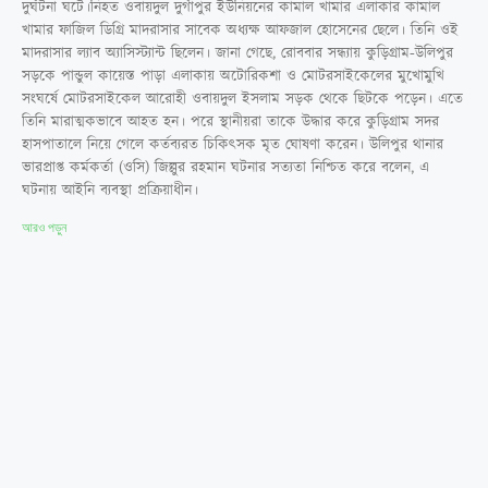
দুর্ঘটনা ঘটে।নিহত ওবায়দুল দুর্গাপুর ইউনিয়নের কামাল খামার এলাকার কামাল
খামার ফা‌জিল ডিগ্রি মাদরাসার সাবেক অধ্যক্ষ আফজাল হোসেনের ছেলে। তিনি ওই
মাদরাসার ল্যাব অ্যাসিস্ট্যান্ট ছিলেন। জানা গেছে, রোববার সন্ধ্যায় কুড়িগ্রাম-উলিপুর
সড়কে পান্ডুল কায়েস্ত পাড়া এলাকায় অটোরিকশা ও মোটরসাইকেলের মুখোমুখি
সংঘর্ষে মোটরসাইকেল আরোহী ওবায়দুল ইসলাম সড়ক থেকে ছিটকে পড়েন। এতে
তিনি মারাত্মকভাবে আহত হন। পরে স্থানীয়রা তাকে উদ্ধার করে কুড়িগ্রাম সদর
হাসপাতালে নিয়ে গেলে কর্তব্যরত চিকিৎসক মৃত ঘোষণা করেন। উলিপুর থানার
ভারপ্রাপ্ত কর্মকর্তা (ওসি) জিল্লুর রহমান ঘটনার সত্যতা নি‌শ্চিত করে বলেন, এ
ঘটনায় আইনি ব্যবস্থা প্রক্রিয়াধীন।
আরও পড়ুন