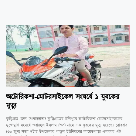
অটোরিকশা-মোটরসাইকেল সংঘর্ষে ১ যুবকের
মৃত্যু
কুড়িগ্রাম জেলা সংবাদদাতাঃ কুড়িগ্রামের উলিপুরে অটোরিকশা-মোটরসাইকেলের
মুখোমুখি সংঘর্ষে ওবায়দুল ইসলাম (৩৩) নামে এক যুবকের মৃত্যু হয়েছে। রোববার
(৩০ জুন) সন্ধ্যা ৭টায় উপজেলার পান্ডুল ইউনিয়নের কায়েস্তপাড়া এলাকায় এই