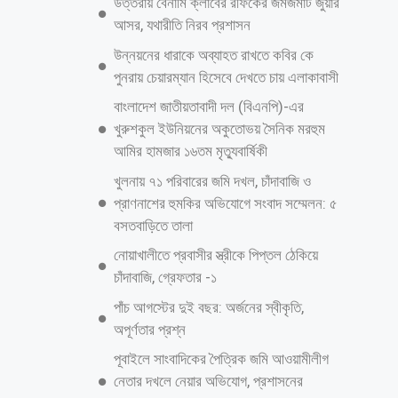
উত্তরায় বেনামি ক্লাবের রফিকের জমজমাট জুয়ার
আসর, যথারীতি নিরব প্রশাসন
উন্নয়নের ধারাকে অব্যাহত রাখতে কবির কে
পুনরায় চেয়ারম্যান হিসেবে দেখতে চায় এলাকাবাসী
বাংলাদেশ জাতীয়তাবাদী দল (বিএনপি)-এর
খুরুশকুল ইউনিয়নের অকুতোভয় সৈনিক মরহুম
আমির হামজার ১৬তম মৃত্যুবার্ষিকী
খুলনায় ৭১ পরিবারের জমি দখল, চাঁদাবাজি ও
প্রাণনাশের হুমকির অভিযোগে সংবাদ সম্মেলন: ৫
বসতবাড়িতে তালা
নোয়াখালীতে প্রবাসীর স্ত্রীকে পিপ্তল ঠেকিয়ে
চাঁদাবাজি, গ্রেফতার -১
পাঁচ আগস্টের দুই বছর: অর্জনের স্বীকৃতি,
অপূর্ণতার প্রশ্ন
পূবাইলে সাংবাদিকের পৈত্রিক জমি আওয়ামীলীগ
নেতার দখলে নেয়ার অভিযোগ, প্রশাসনের