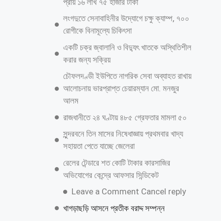
প্রায় ১৬ লাখ ৭৫ হাজার টাকা
লংগদুতে সেনাবাহিনীর উদ্যোগে চক্ষু ক্যাম্প, ৭০০
রোগীকে বিনামূল্যে চিকিৎসা
একটি চক্র জ্বালানি ও বিদ্যুৎ খাতকে অস্থিতিশীল
করার জন্য সক্রিয়
চৌফলদণ্ডী ইউপিতে নাগরিক সেবা অব্যাহত রাখায়
আলোচনায় ভারপ্রাপ্ত চেয়ারম্যান মো. মনজুর
আলম
রাজধানীতে ২৪ ঘণ্টায় ৪৮৫ গ্রেফতার মামলা ৫০
সুন্দরবনে তিন মাসের নিষেধাজ্ঞায় প্রথমবার খাদ্য
সহায়তা পেতে যাচ্ছে জেলেরা
রেলের টেন্ডারে শত কোটি টাকার কারসাজির
অভিযোগের কেন্দ্রে আফসার সিন্ডিকেট
Leave a Comment Cancel reply
খাগড়াছড়ি আসনে প্রতীক বরাদ্দ সম্পন্ন