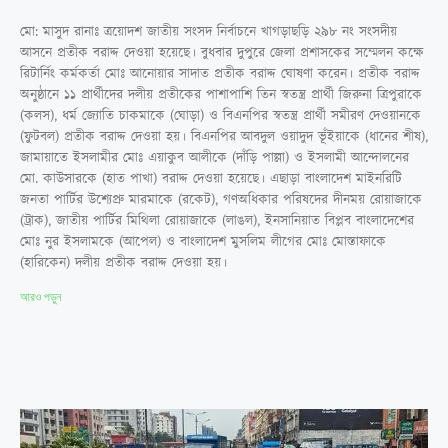
মো: মাসুদ রানাঃ ত্রয়োদশ জাতীয় সংসদ নির্বাচনে খাগড়াছড়ি ২৯৮ নং সংসদীয়
আসনে প্রতীক বরাদ্দ দেওয়া হয়েছে। বুধবার দুপুরে জেলা প্রশাসকের সম্মেলন কক্ষে
রিটার্নিং কর্মকর্তা মোঃ আনোয়ার সাদাত প্রতীক বরাদ্দ ঘোষণা করেন। প্রতীক বরাদ্দ
অনুষ্ঠানে ১১ প্রার্থীদের দলীয় প্রতীকের পাশাপাশি তিন স্বতন্ত্র প্রার্থী জিরুনা ত্রিপুরাকে
(কলস), ধর্ম জ্যোতি চাকমাকে (ঘোড়া) ও বিএনপির স্বতন্ত্র প্রার্থী সমীরণ দেওয়ানকে
(ফুটবল) প্রতীক বরাদ্দ দেওয়া হয়। বিএনপির আবদুল ওয়াদুদ ভূঁইয়াকে (ধানের শীষ),
জামায়াতে ইসলামীর মোঃ এয়াকুব আলীকে (দাঁড়ি পাল্লা) ও ইসলামী আন্দোলনের
মো. কাউসারকে (হাত পাখা) বরাদ্দ দেওয়া হয়েছে। এছাড়া বাংলাদেশ মাইনরিটি
জনতা পার্টির উশ্যেপ্রু মারমাকে (রকেট), গণঅধিকার পরিষদের দীনময় রোয়াজাকে
(ট্রাক), জাতীয় পার্টির মিথিলা রোয়াজাকে (লাঙল), ইনসানিয়াত বিপ্লব বাংলাদেশের
মোঃ নুর ইসলামকে (আপেল) ও বাংলাদেশ মুসলিম লীগের মোঃ মোস্তাফাকে
(হারিকেন) দলীয় প্রতীক বরাদ্দ দেওয়া হয়।
আরও পড়ুন