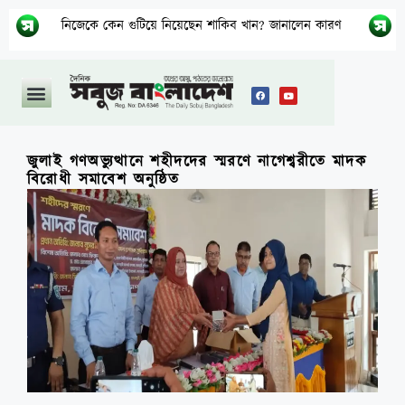
নিজেকে কেন গুটিয়ে নিয়েছেন শাকিব খান? জানালেন কারণ
বিএনপি
জুলাই গণঅভ্যুত্থানে শহীদদের স্মরণে নাগেশ্বরীতে মাদক
বিরোধী সমাবেশ অনুষ্ঠিত