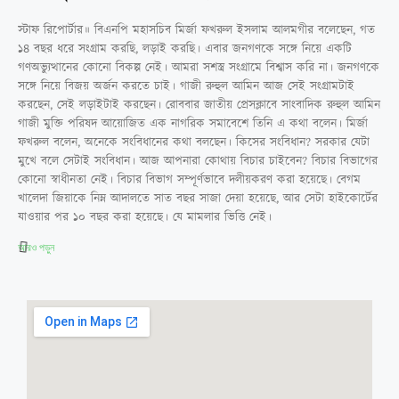
স্টাফ রিপোর্টার॥ বিএনপি মহাসচিব মির্জা ফখরুল ইসলাম আলমগীর বলেছেন, গত
১৪ বছর ধরে সংগ্রাম করছি, লড়াই করছি। এবার জনগণকে সঙ্গে নিয়ে একটি
গণঅভ্যুত্থানের কোনো বিকল্প নেই। আমরা সশস্ত্র সংগ্রামে বিশ্বাস করি না। জনগণকে
সঙ্গে নিয়ে বিজয় অর্জন করতে চাই। গাজী রুহুল আমিন আজ সেই সংগ্রামটাই
করছেন, সেই লড়াইটাই করছেন। রোববার জাতীয় প্রেসক্লাবে সাংবাদিক রুহুল আমিন
গাজী মুক্তি পরিষদ আয়োজিত এক নাগরিক সমাবেশে তিনি এ কথা বলেন। মির্জা
ফখরুল বলেন, অনেকে সংবিধানের কথা বলছেন। কিসের সংবিধান? সরকার যেটা
মুখে বলে সেটাই সংবিধান। আজ আপনারা কোথায় বিচার চাইবেন? বিচার বিভাগের
কোনো স্বাধীনতা নেই। বিচার বিভাগ সম্পূর্ণভাবে দলীয়করণ করা হয়েছে। বেগম
খালেদা জিয়াকে নিম্ন আদালতে সাত বছর সাজা দেয়া হয়েছে, আর সেটা হাইকোর্টের
যাওয়ার পর ১০ বছর করা হয়েছে। যে মামলার ভিত্তি নেই।
আরও পড়ুন