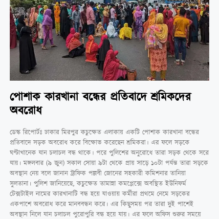
পোশাক কারখানা বন্ধের প্রতিবাদে শ্রমিকদের
অবরোধ
ডেস্ক রিপোর্টঃ ঢাকার মিরপুর কচুক্ষেত এলাকায় একটি পোশাক কারখানা বন্ধের
প্রতিবাদে সড়ক অবরোধ করে বিক্ষোভ করেছেন শ্রমিকরা। এর ফলে সড়কে
ঘণ্টাখানেক যান চলাচল বন্ধ থাকে। পরে পুলিশের অনুরোধে তারা সড়ক থেকে সরে
যায়। মঙ্গলবার (৯ জুন) সকাল সোয়া ৯টা থেকে প্রায় সাড়ে ১০টা পর্যন্ত তারা সড়কে
অবস্থান নেয় বলে জানান ট্রাফিক পল্লবী জোনের সহকারী কমিশনার তানিয়া
সুলতানা। পুলিশ জানিয়েছে, কচুক্ষেত তামান্না কমপ্লেক্সে অবস্থিত ইউনিফর্ম
টেক্সটাইল নামের কারখানাটি বন্ধ হয়ে যাওয়ায় কর্মীরা প্রথমে নেমে সড়কের
একপাশে অবরোধ করে মানববন্ধন করে। এর কিছুসময় পর তারা দুই পাশেই
অবস্থান নিলে যান চলাচল পুরোপুরি বন্ধ হয়ে যায়। এর ফলে অফিস শুরুর সময়ে