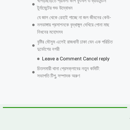
জনপ্রিয় নায়ক সালমান শাহ হত্যা মামলায়
গ্রেফতার ডন,
পানির নিচের গ্যাস পাইপে লিকেজ, নোয়াখালী-
লক্ষ্মীপুরে সরবরাহ বন্ধ
সাতক্ষীরা ছাত্রদলের উপর হামলা,জেলা সভাপতি ও
সাধারন সম্পাদকের কঠোর হুশিয়ারি
‎সুশৃঙ্খল সড়ক ও মোটরযান ব্যবস্থাপনায়
ন্যায্যতার দাবিতে জাতীয় প্রেসক্লাবের সামনে