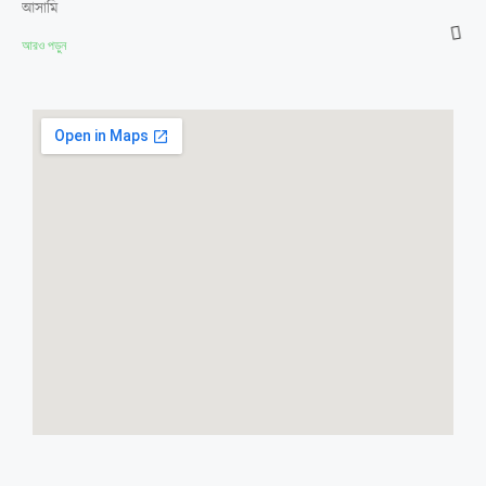
আসামি
আরও পড়ুন
চট্টগ্রামের শিশু ধর্ষণের আসামি মুনিরের
যাবজ্জীবন কারাদণ্ড