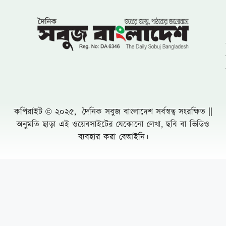
শান্তিপূর্ণ আন্দোলন
ফ্যামিলি কার্ড বিতরণ কার্যক্রমে সুপারভাইজার
নিয়োগে অনিয়মের অভিযোগ
সুনামগঞ্জ জেলা পূজা উদযাপন পরিষদের ৮১ সদস্য
বিশিষ্ঠ পূর্ণাঙ্গ কমিটির অনুমোদন
সাতক্ষীরায় রাস্তা উদ্বোধন ও বৃক্ষরোপণ করলেন
জেলা পরিষদ প্রশাসক হাবিবুল ইসলাম হাবিব
খাগড়াছড়িতে প্রমিলা কাপ ফুটবল ও ব্যাডমিন্টন
টুর্নামেন্টের শুভ উদ্বোধন
যে জাল থেকে রেহাই পাচ্ছে না জল জীবনের কেউ-
নলডাঙ্গায় প্রসাশনকে বৃদ্ধাঙ্গুল দেখিয়ে পোনা মাছ
নিধনের মহোৎসব
বৃষ্টির মৌসুম এলেই রাজধানী ঢাকা যেন এক পরিচিত
দুর্ভোগের নগরী
Leave a Comment Cancel reply