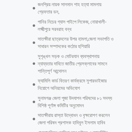
ডেস্ক রিপোর্টঃ চট্টগ্রাম নগরীর বাকলিয়ায় চার বছরের এক শিশুকে ধর্ষণের আলোচিত
মামলায় একমাত্র আসামি মনির হোসেনকে যাবজ্জীবন সশ্রম কারাদণ্ড দিয়েছেন
আদালত। বুধবার (১৭ জুন) চট্টগ্রামের নারী ও শিশু নির্যাতন দমন ট্রাইব্যুনালের
(চট্টগ্রাম মেট্রোপলিটন শিশু সহিংসতা প্রতিরোধ ট্রাইব্যুনাল) বিচারক সৈয়দা হাফসা
ঝুমা এ রায় ঘোষণা করেন।​ট্রাইব্যুনালের পাবলিক প্রসিকিউটর (পিপি) মাহমুদ-উল
আলম চৌধুরী মারুফ রায়ের বিষয়টি নিশ্চিত করেছেন। আদালত সূত্রে জানা গেছে,
দ্রুততম সময়ের মধ্যে এ মামলার বিচারিক প্রক্রিয়া শেষ হয়েছে। গত ২১ মে ধর্ষণের
ঘটনার পর মাত্র ১৪ দিনের মাথায় ৪ জুন আদালতে অভিযোগপত্র (চার্জশিট) জমা
দেয় পুলিশ। এরপর ৯ জুন আসামি মনিরের বিরুদ্ধে অভিযোগ গঠন করে বিচার
শুরুর আদেশ দেন ট্রাইব্যুনাল। পরদিন ১০ জুন থেকে শুরু হয় সাক্ষ্যগ্রহণ। মাত্র তিন
কার্যদিবসে আদালতে মোট ১৮ জন সাক্ষী সাক্ষ্য দেন। গত সোমবার
আরও পড়ুন