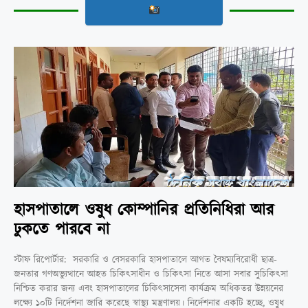
হাসপাতালে ওষুধ কোম্পানির প্রতিনিধিরা আর
ঢুকতে পারবে না
স্টাফ রিপোর্টার: সরকারি ও বেসরকারি হাসপাতালে আগত বৈষম্যবিরোধী ছাত্র-
জনতার গণঅভ্যুত্থানে আহত চিকিৎসাধীন ও চিকিৎসা নিতে আসা সবার সুচিকিৎসা
নিশ্চিত করার জন্য এবং হাসপাতালের চিকিৎসাসেবা কার্যক্রম অধিকতর উন্নয়নের
লক্ষ্যে ১০টি নির্দেশনা জারি করেছে স্বাস্থ্য মন্ত্রণালয়। নির্দেশনার একটি হচ্ছে, ওষুধ