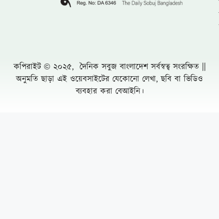
রোগীকে বিনামূল্যে চিকিৎসা
একটি চক্র জ্বালানি ও বিদ্যুৎ খাতকে অস্থিতিশীল
করার জন্য সক্রিয়
চৌফলদণ্ডী ইউপিতে নাগরিক সেবা অব্যাহত রাখায়
আলোচনায় ভারপ্রাপ্ত চেয়ারম্যান মো. মনজুর
আলম
রাজধানীতে ২৪ ঘণ্টায় ৪৮৫ গ্রেফতার মামলা ৫০
সুন্দরবনে তিন মাসের নিষেধাজ্ঞায় প্রথমবার খাদ্য
সহায়তা পেতে যাচ্ছে জেলেরা
রেলের টেন্ডারে শত কোটি টাকার কারসাজির
অভিযোগের কেন্দ্রে আফসার সিন্ডিকেট
Leave a Comment Cancel reply
হাসপাতালে ওষুধ কোম্পানির প্রতিনিধিরা আর
ঢুকতে পারবে না