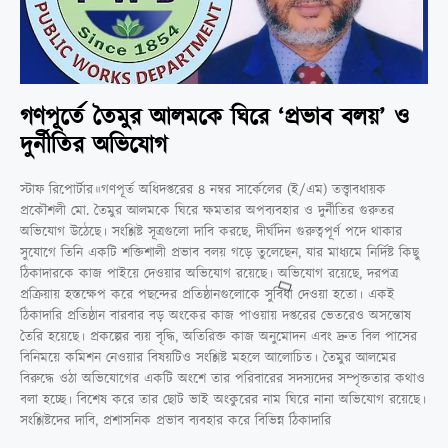
গণপূর্তে তৈমুর আলমকে ঘিরে ‘প্রভাব বলয়’ ও
দুর্নীতির অভিযোগ
স্টাফ রিপোর্টার॥গণপূর্ত অধিদপ্তরের ৪ নম্বর সার্কেলের (ই/এম) তত্ত্বাবধায়ক
প্রকৌশলী মো. তৈমুর আলমকে ঘিরে ক্ষমতার অপব্যবহার ও দুর্নীতির গুরুতর
অভিযোগ উঠেছে। সংশ্লিষ্ট সূত্রগুলো দাবি করছে, দীর্ঘদিন গুরুত্বপূর্ণ পদে থাকার
সুযোগে তিনি একটি শক্তিশালী প্রভাব বলয় গড়ে তুলেছেন, যার মাধ্যমে নির্দিষ্ট কিছু
ঠিকাদারকে কাজ পাইয়ে দেওয়ার অভিযোগ রয়েছে। অভিযোগ রয়েছে, দরপত্র
প্রক্রিয়ায় হস্তক্ষেপ করে পছন্দের প্রতিষ্ঠানগুলোকে সুবিধা দেওয়া হতো। একই
ঠিকাদারি প্রতিষ্ঠান বারবার বড় অংকের কাজ পাওয়ায় দপ্তরের ভেতরেও অসন্তোষ
তৈরি হয়েছে। প্রকল্পের ব্যয় বৃদ্ধি, অতিরিক্ত কাজ অনুমোদন এবং দ্রুত বিল পাসের
বিনিময়ে কমিশন নেওয়ার বিষয়টিও সংশ্লিষ্ট মহলে আলোচিত। তৈমুর আলমের
বিরুদ্ধে ওঠা অভিযোগের একটি অংশে তার পরিবারের সদস্যদের সম্পৃক্ততার কথাও
বলা হচ্ছে। বিশেষ করে তার ছোট ভাই অংকুরের নাম ঘিরে নানা অভিযোগ রয়েছে।
সংশ্লিষ্টদের দাবি, প্রশাসনিক প্রভাব ব্যবহার করে বিভিন্ন ঠিকাদারি