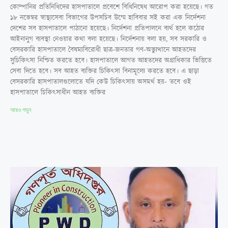
কোম্পানির প্রতিনিধিদের হাসপাতালে প্রবেশে বিধিনিষেধ আরোপ করা হয়েছে। গত
১৮ নভেম্বর স্বাস্থ্যসেবা বিভাগের উপসচিব উম্মে হাবিবার সই করা এক নির্দেশনা
দেশের সব হাসপাতালে পাঠানো হয়েছে। নির্দেশনা প্রতিপালনে ব্যর্থ হলে কঠোর
আইনানুগ ব্যবস্থা নেওয়ার কথা বলা হয়েছে। নির্দেশনায় বলা হয়, সব সরকারি ও
বেসরকারি হাসপাতালে বৈষম্যবিরোধী ছাত্র-জনতার গণ-অভ্যুত্থানে আহতদের
সুচিকিৎসা নিশ্চিত করতে হবে। হাসপাতালে আগত আহতদের অগ্রাধিকার ভিত্তিতে
সেবা দিতে হবে। সব আহত ব্যক্তির চিকিৎসা বিনামূল্যে করতে হবে। এ ছাড়া
বেসরকারি হাসপাতালগুলোতে যদি কেউ চিকিৎসায় অসমর্থ হয়- তবে ওই
হাসপাতালে চিকিৎসাধীন আহত ব্যক্তির
আরও পড়ুন