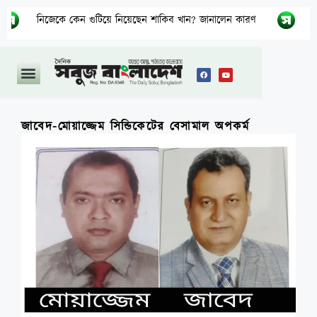
েকে কেন গুটিয়ে নিয়েছেন শাকিব খান? জানালেন কারণ
বিএনপির নার
জাবেদ-মোয়াজ্জেম সিন্ডিকেটের বেসামাল অপকর্ম