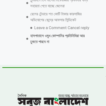
নিজেকে কেন গুটিয়ে নিয়েছেন শাকিব খান?
জানালেন কারণ
বিএনপির নারী এমপিকে আসিফ মাহমুদের আইনি
নোটিশ
চীনের পর পারমাণবিক ক্ষেপণাস্ত্রের সফল পরীক্ষা
চালালো ভারত
ঝিনাইগাতীতে ৬০০ বোতল ভারতীয় মদ জব্দ, মূল্য
প্রায় ১৬ লাখ ৭৫ হাজার টাকা
লংগদুতে সেনাবাহিনীর উদ্যোগে চক্ষু ক্যাম্প, ৭০০