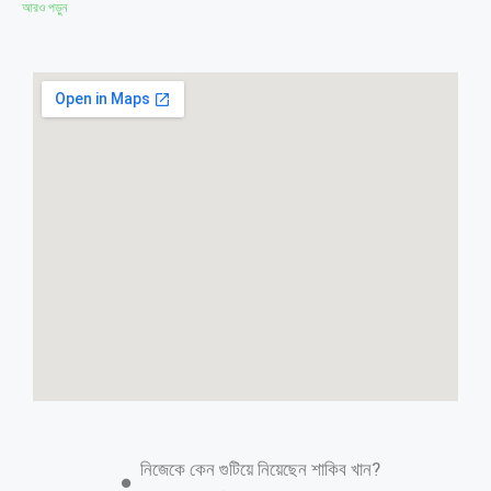
আরও পড়ুন
ডিএমপি কমিশনারের ভুয়া ভিডিও ছড়িয়ে বিভ্রান্তি
ডেস্ক রিপোর্টঃ ত্রয়োদশ জাতীয় সংসদ নির্বাচনে প্রার্থীদের নিরাপত্তা বিষয়ে ঢাকা
মেট্রোপলিটন পুলিশ (ডিএমপি) কমিশনারকে উদ্ধৃতি করে কিছু গণমাধ্যম ভিত্তিহীন ও
অসত্য তথ্য প্রকাশ করেছে। ডিএমপি কমিশনার শেখ মো. সাজ্জাত আলী এ বিষয়ে