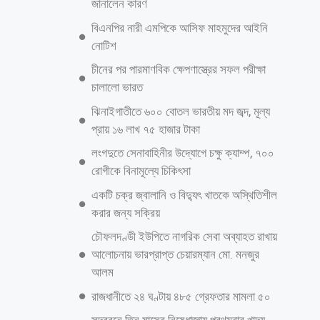
কোনো গণমাধ্যমকে এমন বক্তব্য দেননি বলে জানিয়েছে ডিএমপি। মঙ্গলবার (৬
জানুয়ারি) ডিএমপির মিডিয়া অ্যান্ড পাবলিক রিলেশন্স বিভাগের উপ-পুলিশ কমিশনার
মুহাম্মদ তালেবুর রহমান এসব তথ্য জানান। মুহাম্মদ তালেবুর রহমান বলেন,
ত্রয়োদশ জাতীয় সংসদ নির্বাচনে প্রার্থীদের নিরাপত্তা সম্পর্কে ডিএমপি কমিশনার শেখ
মো. সাজ্জাত আলীকে উদ্ধৃতি করে কিছু গণমাধ্যম ভিত্তিহীন ও অসত্য তথ্য প্রকাশ
করেছে, যা আমাদের দৃষ্টিগোচর হয়েছে। নির্বাচনে প্রার্থীদের নিরাপত্তা নিয়ে ডিএমপি
কমিশনার ৬ জানুয়ারি কোনো গণমাধ্যমকে এই ধরনের কোনো বক্তব্য প্রদান
করেননি। অতএব, ডিএমপি কমিশনারকে উদ্ধৃতি করে প্রচারিত বক্তব্যটি সম্পূর্ণ
মনগড়া ও উদ্দেশ্যপ্রণোদিত। এ ধরনের সংবাদে বিভ্রান্ত না
আরও পড়ুন