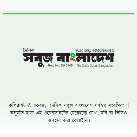
বিএনপির নারী এমপিকে আসিফ মাহমুদের আইনি
নোটিশ
চীনের পর পারমাণবিক ক্ষেপণাস্ত্রের সফল পরীক্ষা
চালালো ভারত
ঝিনাইগাতীতে ৬০০ বোতল ভারতীয় মদ জব্দ, মূল্য
প্রায় ১৬ লাখ ৭৫ হাজার টাকা
লংগদুতে সেনাবাহিনীর উদ্যোগে চক্ষু ক্যাম্প, ৭০০
রোগীকে বিনামূল্যে চিকিৎসা
একটি চক্র জ্বালানি ও বিদ্যুৎ খাতকে অস্থিতিশীল
করার জন্য সক্রিয়
চৌফলদণ্ডী ইউপিতে নাগরিক সেবা অব্যাহত রাখায়
আলোচনায় ভারপ্রাপ্ত চেয়ারম্যান মো. মনজুর
আলম
রাজধানীতে ২৪ ঘণ্টায় ৪৮৫ গ্রেফতার মামলা ৫০
সুন্দরবনে তিন মাসের নিষেধাজ্ঞায় প্রথমবার খাদ্য