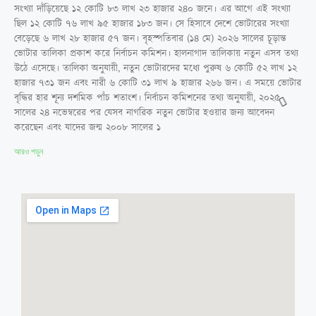
সংখ্যা দাঁড়িয়েছে ১২ কোটি ৮৩ লাখ ২৩ হাজার ২৪০ জনে। এর আগে এই সংখ্যা
ছিল ১২ কোটি ৭৬ লাখ ৯৫ হাজার ১৮৩ জন। সে হিসাবে দেশে ভোটারের সংখ্যা
বেড়েছে ৬ লাখ ২৮ হাজার ৫৭ জন। বৃহস্পতিবার (১৪ মে) ২০২৬ সালের চূড়ান্ত
ভোটার তালিকা প্রকাশ করে নির্বাচন কমিশন। হালনাগাদ তালিকায় নতুন এসব তথ্য
উঠে এসেছে। তালিকা অনুযায়ী, নতুন ভোটারদের মধ্যে পুরুষ ৬ কোটি ৫২ লাখ ১২
হাজার ৭৩১ জন এবং নারী ৬ কোটি ৩১ লাখ ৯ হাজার ২৬৬ জন। এ সময়ে ভোটার
বৃদ্ধির হার শূন্য দশমিক পাঁচ শতাংশ। নির্বাচন কমিশনের তথ্য অনুযায়ী, ২০২৫
সালের ২৪ নভেম্বরের পর যেসব নাগরিক নতুন ভোটার হওয়ার জন্য আবেদন
করেছেন এবং যাদের জন্ম ২০০৮ সালের ১
আরও পড়ুন