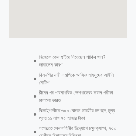
গাজায় ইসরায়েলি হামালায় সমর্থনে ট্রাম্প
ডেস্ক রিপোর্ট: মার্কিন যুক্তরাষ্ট্রের মধ্যস্থতায় যুদ্ধবিরতি চুক্তি লঙ্ঘন করে গাজায়
কমপক্ষে ৬৩ জনকে হত্যা করেছে ইসরায়েলি বাহিনী। এর মধ্যে ২৪ জন শিশুও
রয়েছে। চিকিৎসা সূত্রের খবরে এ কথা বলা হয়েছে। ইসরায়েলি প্রধানমন্ত্রী
বেনিয়ামিন নেতানিয়াহু শক্তিশালী হামলার নির্দেশ দেওয়ার পর গাজায় এই
হত্যাকাণ্ডের ঘটনা ঘটল। ইসরায়েলি সেনাবাহিনী পরে জানিয়েছে, দক্ষিণ গাজায়
একজন ইসরায়েলি সেনা নিহত হয়েছে। এর পরেই নেতানিয়াহু হামলার নির্দেশ দেন।
এদিকে জাপান থেকে দক্ষিণ কোরিয়া যাওয়ার সময় এয়ার ফোর্স ওয়ানে গাজায়
ইসরায়েলি হামলার বিষয়ে সাংবাদিকদের প্রশ্নের উত্তর দিয়েছেন মার্কিন প্রেসিডেন্ট।
তিনি বলেন,আমি বুঝতে পেরেছি,তারা একজন ইসরায়েলি সেনাকে হত্যা করেছে।
তাই ইসরায়েলিরা পাল্টা আক্রমণ করেছে এবং তাদের পাল্টা আক্রমণ করা উচিত।
যখন এমন কিছু ঘটে,তখন তাদের পাল্টা আক্রমণ করা উচিত।ট্রাম্প আরও
বলেন,কোনো কিছুই যুদ্ধবিরতিকে বিঘ্নিত করতে পারবে না। আপনাদের বুঝতে
আরও পড়ুন