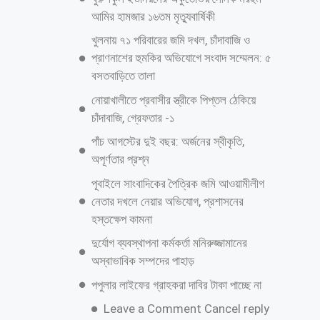
টেংরা মধ্যপাড়া জামিউল উলূম ক্বওমী মাদ্রাসা ও এতিমখানা’র মুহতামিমের দায়িত্ব
পালন করে আসছেন। পবিত্র
আরও পড়ুন