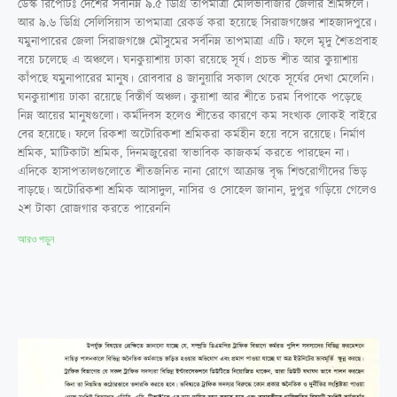
ডেস্ক রিপোর্টঃ দেশের সর্বনিম্ন ৯.৫ ডিগ্রি তাপমাত্রা মৌলভীবাজার জেলার শ্রীমঙ্গলে।
আর ৯.৬ ডিগ্রি সেলিসিয়াস তাপমাত্রা রেকর্ড করা হয়েছে সিরাজগঞ্জের শাহজাদপুরে।
যমুনাপারের জেলা সিরাজগঞ্জে মৌসুমের সর্বনিম্ন তাপমাত্রা এটি। ফলে মৃদু শৈতপ্রবাহ
বয়ে চলেছে এ অঞ্চলে। ঘনকুয়াশায় ঢাকা রয়েছে সূর্য। প্রচন্ড শীত আর কুয়াশায়
কাঁপছে যমুনাপারের মানুষ। রোববার ৪ জানুয়ারি সকাল থেকে সূর্যের দেখা মেলেনি।
ঘনকুয়াশায় ঢাকা রয়েছে বিস্তীর্ণ অঞ্চল। কুয়াশা আর শীতে চরম বিপাকে পড়েছে
নিম্ন আয়ের মানুষগুলো। কর্মদিবস হলেও শীতের কারণে কম সংখ্যক লোকই বাইরে
বের হয়েছে। ফলে রিকশা অটোরিকশা শ্রমিকরা কর্মহীন হয়ে বসে রয়েছে। নির্মাণ
শ্রমিক, মাটিকাটা শ্রমিক, দিনমজুরেরা স্বাভাবিক কাজকর্ম করতে পারছেন না।
এদিকে হাসাপতালগুলোতে শীতজনিত নানা রোগে আক্রান্ত বৃদ্ধ শিশুরোগীদের ভিড়
বাড়ছে। অটোরিকশা শ্রমিক আসাদুল, নাসির ও সোহেল জানান, দুপুর গড়িয়ে গেলেও
২শ টাকা রোজগার করতে পারেননি
আরও পড়ুন