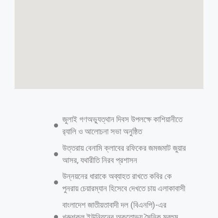
মসজিদের ভেতরে সহবাস করার অভিযোগ:
পাহাড়া দেয়া ইমাম বরখাস্ত!
গাজীপুর জেলা, প্রতিনিধি: গাজীপুরের শ্রীপুরে হিল্লা বিয়ের ফতোয়া জানতে আসলে ২
ঘন্টার চুক্তিতে নিজেই বিয়ে করেন একটি মাদ্রাসার মুহতামিম ইসমত আলী
আশেকী। বিয়ের ১০ মিনিটের মধ্যেই ইমাম কফিল উদ্দিনের পাহাড়ায় মসজিদের
ভেতরে সিড়ির পাটাতনে ওই নারীর সঙ্গে সহবাস করেন মাওলানা আশেকী। বিয়ের
এক ঘন্টার মধ্যে-ই সহবাসের পর তালাক প্রদান করেন মাওলানা আশেকী। ঘটনাটি
এলাকায় চাঞ্চল্যের সৃষ্টি করলে ইমাম কফিল উদ্দিনকে বরখাস্ত করে মসজিদ
কমিটি। অভিযুক্ত ওই মুহতামিম ময়মনসিংহের ধোবাউরা উপজেলার কামালপুর
গ্রামের ইসমত আলী আশেকী এবং মসজিদের ভেতরে যৌন মিলনে সহায়তাকারী
ইমামের নাম কফিল উদ্দিন। সে টেপিরবাড়ি পশ্চিম পাড়া আরফান আলী শাহী জামে
মসজিদের ইমাম ও খতিব। অভিযুক্ত ইসমত আলী আশেকী গত প্রায় ৪ বছর যাবত