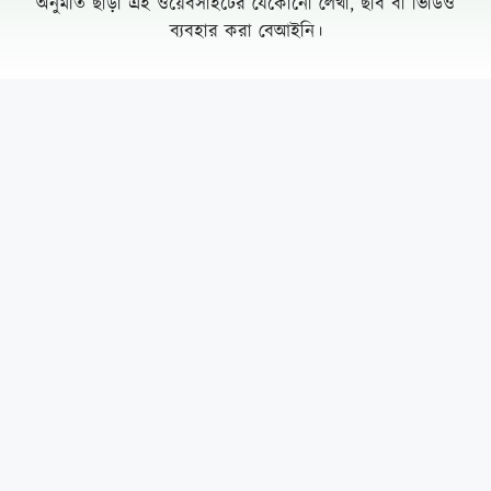
অপূর্ণতার প্রশ্ন
পূবাইলে সাংবাদিকের পৈত্রিক জমি আওয়ামীলীগ
নেতার দখলে নেয়ার অভিযোগ, প্রশাসনের
হস্তক্ষেপ কামনা
দুর্যোগ ব্যবস্থাপনা কর্মকর্তা মনিরুজ্জামানের
অস্বাভাবিক সম্পদের পাহাড়
পপুলার লাইফের গ্রাহকরা দাবির টাকা পাচ্ছে না
Leave a Comment Cancel reply
কাঁপছে যমুনাপারের মানুষজন