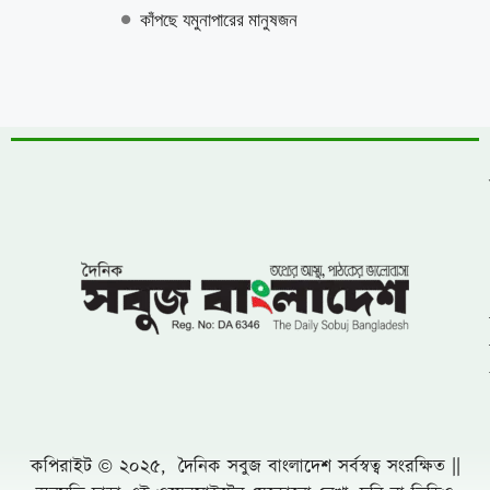
জুলাই গণঅভ্যুত্থান দিবস উপলক্ষে কাশিয়ানীতে
র‍্যালি ও আলোচনা সভা অনুষ্ঠিত
উত্তরায় বেনামি ক্লাবের রফিকের জমজমাট জুয়ার
আসর, যথারীতি নিরব প্রশাসন
উন্নয়নের ধারাকে অব্যাহত রাখতে কবির কে
পুনরায় চেয়ারম্যান হিসেবে দেখতে চায় এলাকাবাসী
বাংলাদেশ জাতীয়তাবাদী দল (বিএনপি)-এর
খুরুশকুল ইউনিয়নের অকুতোভয় সৈনিক মরহুম
আমির হামজার ১৬তম মৃত্যুবার্ষিকী
খুলনায় ৭১ পরিবারের জমি দখল, চাঁদাবাজি ও
প্রাণনাশের হুমকির অভিযোগে সংবাদ সম্মেলন: ৫
বসতবাড়িতে তালা
নোয়াখালীতে প্রবাসীর স্ত্রীকে পিপ্তল ঠেকিয়ে
চাঁদাবাজি, গ্রেফতার -১
পাঁচ আগস্টের দুই বছর: অর্জনের স্বীকৃতি,