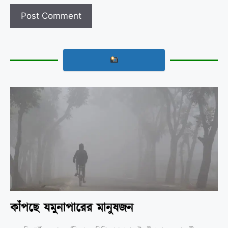
কাঁপছে যমুনাপারের মানুষজন