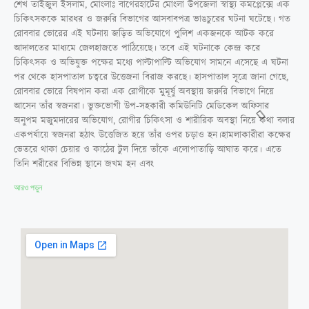
শেখ তাইজুল ইসলাম, মোংলাঃ বাগেরহাটের মোংলা উপজেলা স্বাস্থ্য কমপ্লেক্সে এক
চিকিৎসককে মারধর ও জরুরি বিভাগের আসবাবপত্র ভাঙচুরের ঘটনা ঘটেছে। গত
রোববার ভোরের এই ঘটনায় জড়িত অভিযোগে পুলিশ একজনকে আটক করে
আদালতের মাধ্যমে জেলহাজতে পাঠিয়েছে। তবে এই ঘটনাকে কেন্দ্র করে
চিকিৎসক ও অভিযুক্ত পক্ষের মধ্যে পাল্টাপাল্টি অভিযোগ সামনে এসেছে এ ঘটনা
পর থেকে হাসপাতাল চত্বরে উত্তেজনা বিরাজ করছে। হাসপাতাল সূত্রে জানা গেছে,
রোববার ভোরে বিষপান করা এক রোগীকে মুমূর্ষু অবস্থায় জরুরি বিভাগে নিয়ে
আসেন তাঁর স্বজনরা। ভুক্তভোগী উপ-সহকারী কমিউনিটি মেডিকেল অফিসার
অনুপম মজুমদারের অভিযোগ, রোগীর চিকিৎসা ও শারীরিক অবস্থা নিয়ে কথা বলার
একপর্যায়ে স্বজনরা হঠাৎ উত্তেজিত হয়ে তাঁর ওপর চড়াও হন।হামলাকারীরা কক্ষের
ভেতরে থাকা চেয়ার ও কাঠের টুল দিয়ে তাঁকে এলোপাতাড়ি আঘাত করে। এতে
তিনি শরীরের বিভিন্ন স্থানে জখম হন এবং
আরও পড়ুন