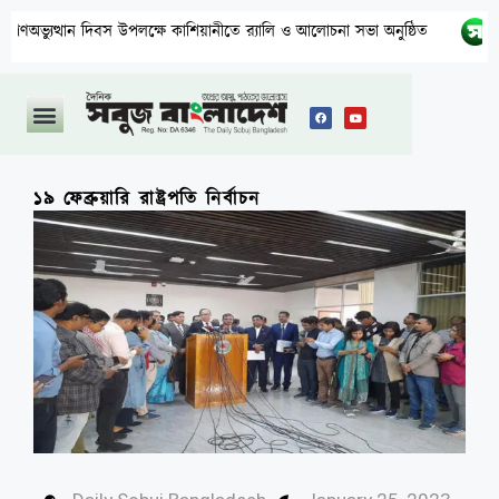
্থান দিবস উপলক্ষে কাশিয়ানীতে র‍্যালি ও আলোচনা সভা অনুষ্ঠিত
উত্তরায
১৯ ফেব্রুয়ারি রাষ্ট্রপতি নির্বাচন