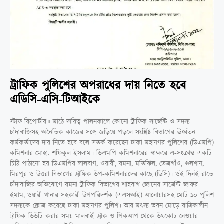
ট্রাফিক পুলিশের অপরাধের দায় নিতে হবে
এডিসি-এসি-টিআইকে
স্টাফ রিপোর্টার॥ মাঠে দায়িত্ব পালনকালে কোনো ট্রাফিক সার্জেন্ট ও সদস্য
চাঁদাবাজিসহ অনৈতিক কাজের সঙ্গে জড়িয়ে পড়লে সংশ্লিষ্ট বিভাগের ঊর্ধ্বতন
কর্মকর্তাদের দায় নিতে হবে বলে সতর্ক করেছেন ঢাকা মহানগর পুলিশের (ডিএমপি)
কমিশনার মোহা. শফিকুল ইসলাম। ডিএমপি কমিশনারের স্বাক্ষরে এ-সংক্রান্ত একটি
চিঠি পাঠানো হয় ডিএমপির লালবাগ, ওয়ারী, রমনা, মতিঝিল, তেজগাঁও, গুলশান,
মিরপুর ও উত্তরা বিভাগের ট্রাফিক উপ-কমিশনারদের কাছে (ডিসি)। ওই দিনই রাতে
চাঁদাবাজির অভিযোগে রমনা ট্রাফিক বিভাগের শাহবাগ জোনের সার্জেন্ট জাফর
ইমাম, ওয়ারী থানার সহকারী উপপরিদর্শক (এএসআই) আনোয়ারসহ মোট ১০ পুলিশ
সদস্যকে ক্লোজ করেছে ঢাকা মহানগর পুলিশ। আর মৎস্য ভবন মোড়ে রাত্রিকালীন
ট্রাফিক ডিউটি করার সময় মালবাহী ট্রাক ও পিকআপ থেকে উৎকোচ নেওয়ার