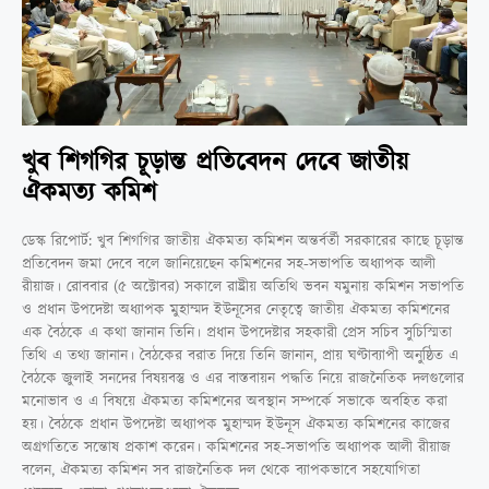
খুব শিগগির চূড়ান্ত প্রতিবেদন দেবে জাতীয়
ঐকমত্য কমিশ
ডেস্ক রিপোর্ট: খুব শিগগির জাতীয় ঐকমত্য কমিশন অন্তর্বর্তী সরকারের কাছে চূড়ান্ত
প্রতিবেদন জমা দেবে বলে জানিয়েছেন কমিশনের সহ-সভাপতি অধ্যাপক আলী
রীয়াজ। রোববার (৫ অক্টোবর) সকালে রাষ্ট্রীয় অতিথি ভবন যমুনায় কমিশন সভাপতি
ও প্রধান উপদেষ্টা অধ্যাপক মুহাম্মদ ইউনূসের নেতৃত্বে জাতীয় ঐকমত্য কমিশনের
এক বৈঠকে এ কথা জানান তিনি। প্রধান উপদেষ্টার সহকারী প্রেস সচিব সুচিস্মিতা
তিথি এ তথ্য জানান। বৈঠকের বরাত দিয়ে তিনি জানান, প্রায় ঘণ্টাব্যাপী অনুষ্ঠিত এ
বৈঠকে জুলাই সনদের বিষয়বস্তু ও এর বাস্তবায়ন পদ্ধতি নিয়ে রাজনৈতিক দলগুলোর
মনোভাব ও এ বিষয়ে ঐকমত্য কমিশনের অবস্থান সম্পর্কে সভাকে অবহিত করা
হয়। বৈঠকে প্রধান উপদেষ্টা অধ্যাপক মুহাম্মদ ইউনূস ঐকমত্য কমিশনের কাজের
অগ্রগতিতে সন্তোষ প্রকাশ করেন। কমিশনের সহ-সভাপতি অধ্যাপক আলী রীয়াজ
বলেন, ঐকমত্য কমিশন সব রাজনৈতিক দল থেকে ব্যাপকভাবে সহযোগিতা