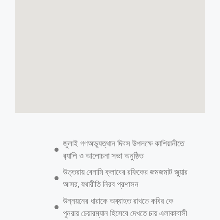
জুলাই গণঅভ্যুত্থান দিবস উপলক্ষে কাশিয়ানীতে
র‍্যালি ও আলোচনা সভা অনুষ্ঠিত
উত্তরায় বেনামি ক্লাবের রফিকের জমজমাট জুয়ার
আসর, যথারীতি নিরব প্রশাসন
উন্নয়নের ধারাকে অব্যাহত রাখতে কবির কে
পুনরায় চেয়ারম্যান হিসেবে দেখতে চায় এলাকাবাসী