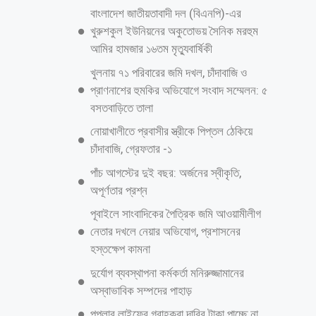
বাংলাদেশ জাতীয়তাবাদী দল (বিএনপি)-এর
খুরুশকুল ইউনিয়নের অকুতোভয় সৈনিক মরহুম
আমির হামজার ১৬তম মৃত্যুবার্ষিকী
খুলনায় ৭১ পরিবারের জমি দখল, চাঁদাবাজি ও
প্রাণনাশের হুমকির অভিযোগে সংবাদ সম্মেলন: ৫
বসতবাড়িতে তালা
নোয়াখালীতে প্রবাসীর স্ত্রীকে পিপ্তল ঠেকিয়ে
চাঁদাবাজি, গ্রেফতার -১
পাঁচ আগস্টের দুই বছর: অর্জনের স্বীকৃতি,
অপূর্ণতার প্রশ্ন
পূবাইলে সাংবাদিকের পৈত্রিক জমি আওয়ামীলীগ
নেতার দখলে নেয়ার অভিযোগ, প্রশাসনের
হস্তক্ষেপ কামনা
দুর্যোগ ব্যবস্থাপনা কর্মকর্তা মনিরুজ্জামানের
অস্বাভাবিক সম্পদের পাহাড়
পপুলার লাইফের গ্রাহকরা দাবির টাকা পাচ্ছে না