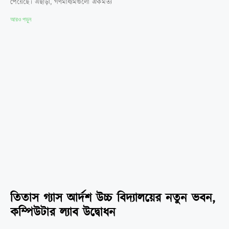
পেয়েছে। এছাড়া, গণমাধ্যমগুলো ঐকমত্য
আরও পড়ুন
তিতাস গ্যাস আর্দশ উচ্চ বিদ্যালয়ের নতুন ভবন,
কম্পিউটার ল্যাব উদ্বোধন