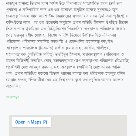
নাজমুল হাসানঃ তিতাস গ্যাস আর্দশ উচ্চ বিদ্যালয়ের সম্প্রসারিত ভবন (৪র্থ তলা
পূর্বাংশ) ও কম্পিউটার ল্যাব-এর শুভ উদ্বোধন অনুষ্ঠিত হয়েছে।বুধবার১২ জুন
ডেমরাস্থ তিতাস গ্যাস আর্দশ উচ্চ বিদ্যালয়ের সম্প্রসারিত ভবন (৪র্থ তলা পূর্বাংশ) ও
কম্পিউটার ল্যাব -এর শুভ উদ্বোধনী অনুষ্ঠানে প্রধান অতিথি হিসেবে উপস্থিত ছিলেন
তিতাস গ্যাস ট্রান্সমিসন এন্ড ডিস্ট্রিবিউশন পিএলসি’র ব্যবস্থাপনা পরিচালক,প্রকৌঃ
মোঃ হারুনুর রশীদ মোল্লাহ। বিশেষ অতিথি হিসেবে উপস্থিত ছিলেনবিদ্যালয়
পরিচালনা পরিষদের সম্মানিত সভাপতি ও কোম্পানির মহাব্যবস্থাপক/উপ-
ব্যাবস্থাপনা পরিচালক (ডিএমডি) রাজীব কুমার সাহা, আবিডি, গাজীপুর,
মহাব্যবস্থাপক (অতিরিক্ত দায়িত্ব) তওহিদুল ইসলাম, মহাব্যবস্থাপক (পরিকল্পনা ও
উন্নয়ন ডিভিশন) সত্যজিৎ ঘোষ, মহাব্যবস্থাপক/উপ-ব্যাবস্থাপনা পরিচালক (ডিএমডি)
প্রকৌশলী মোঃ আনিসুর রহমান, মহা ব্যবস্থাপক (আইসিটি) মোঃ তারিক আনিস
খান। প্রধান অতিথির বক্তব্যে তিতাস গ্যাসের ব্যাবস্থাপনা পরিচালক হারুনুর রশিদ
মোল্লাহ বলেন, “শিক্ষার্থীরা যেন এই বিশ্বায়নের যুগে তথ্যপ্রযুক্তির জ্ঞানের আলোয়
আলোকিত
আরও পড়ুন