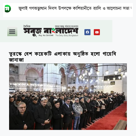
জুলাই গণঅভ্যুত্থান দিবস উপলক্ষে কাশিয়ানীতে র‍্যালি ও আলোচনা সভা অনুষ্ঠিত
তুরস্কে বেশ কয়েকটি এলাকায় অনুষ্ঠিত হলো গায়েবি
জানাজা