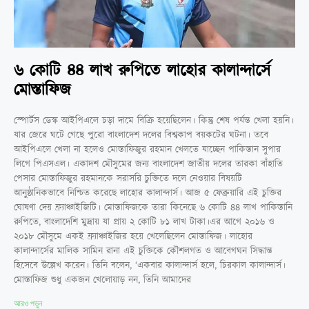
৬ কোটি ৪৪ লাখ রুপিতে লাহোর কালান্দার্সে
মোস্তাফিজ
স্পোর্টস ডেস্ক আইপিএলে চড়া দামে বিক্রি হয়েছিলেন। কিন্তু শেষ পর্যন্ত খেলা হয়নি।
যার জেরে ঘটে গেছে পুরো বাংলাদেশ দলের বিশ্বকাপ বয়কটের ঘটনা। তবে
আইপিএলে খেলা না হলেও মোস্তাফিজুর রহমান খেলতে যাচ্ছেন পাকিস্তান সুপার
লিগে পিএসএল। একাদশ মৌসুমের জন্য বাংলাদেশ জাতীয় দলের তারকা বাঁহাতি
পেসার মোস্তাফিজুর রহমানকে সরাসরি চুক্তিতে দলে নেওয়ার বিষয়টি
আনুষ্ঠানিকভাবে নিশ্চিত করেছে লাহোর কালান্দার্স। আজ ৫ ফেব্রুয়ারি এই চুক্তির
ঘোষণা দেয় ফ্র্যাঞ্চাইজিটি। মোস্তাফিজকে তারা কিনেছে ৬ কোটি ৪৪ লাখ পাকিস্তানি
রুপিতে, বাংলাদেশি মুদ্রায় যা প্রায় ২ কোটি ৮১ লাখ টাকা।এর আগে ২০১৬ ও
২০১৮ মৌসুমে একই ফ্র্যাঞ্চাইজির হয়ে খেলেছিলেন মোস্তাফিজ। লাহোর
কালান্দার্সের মালিক সামিন রানা এই চুক্তিকে কৌশলগত ও আবেগঘন সিদ্ধান্ত
হিসেবে উল্লেখ করেন। তিনি বলেন, ‘একবার কালান্দার্স হলে, চিরকাল কালান্দার্স।
মোস্তাফিজ শুধু একজন খেলোয়াড় নন, তিনি আমাদের
আরও পড়ুন