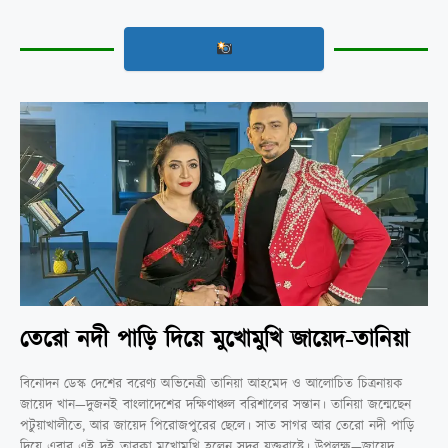
তেরো নদী পাড়ি দিয়ে মুখোমুখি জায়েদ-তানিয়া
বিনোদন ডেস্ক দেশের বরেণ্য অভিনেত্রী তানিয়া আহমেদ ও আলোচিত চিত্রনায়ক
জায়েদ খান—দুজনই বাংলাদেশের দক্ষিণাঞ্চল বরিশালের সন্তান। তানিয়া জন্মেছেন
পটুয়াখালীতে, আর জায়েদ পিরোজপুরের ছেলে। সাত সাগর আর তেরো নদী পাড়ি
দিয়ে এবার এই দুই তারকা মুখোমুখি হলেন সুদূর যুক্তরাষ্ট্রে। উপলক্ষ—জায়েদ