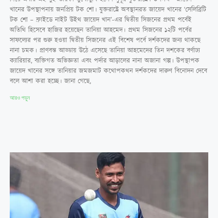
খানের উপস্থাপনায় জনপ্রিয় টক শো। যুক্তরাষ্ট্রে অবস্থানরত জায়েদ খানের ‘সেলিব্রিটি
টক শো – ফ্রাইডে নাইট উইথ জায়েদ খান’-এর দ্বিতীয় সিজনের প্রথম পর্বেই
অতিথি হিসেবে হাজির হয়েছেন তানিয়া আহমেদ। প্রথম সিজনের ১২টি পর্বের
সাফল্যের পর শুরু হওয়া দ্বিতীয় সিজনের এই বিশেষ পর্বে দর্শকদের জন্য থাকছে
নানা চমক। প্রাণবন্ত আড্ডায় উঠে এসেছে তানিয়া আহমেদের তিন দশকের বর্ণাঢ্য
ক্যারিয়ার, ব্যক্তিগত অভিজ্ঞতা এবং পর্দার আড়ালের নানা অজানা গল্প। উপস্থাপক
জায়েদ খানের সঙ্গে তানিয়ার জমজমাট কথোপকথন দর্শকদের দারুণ বিনোদন দেবে
বলে আশা করা হচ্ছে। জানা গেছে,
আরও পড়ুন