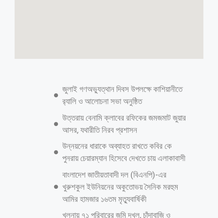
ষড়যন্ত্র শিকার হয়ে ছাত্রহত্যা মামলার আসামি
যুবদল নেতা
আলী রেজা রাজু: বৈষম্য বিরোধী ছাত্র আন্দোলনে ঢাকার অদূরে সাভার আলোচিত
নাম,এবং ঢাকা এ উপকন্ঠে সাভারেই সবচেয়ে বেশি ছাত্র-জনতা হত্যা হয়েছে।
মামলার বাণিজ্যের কথাও বারবার বিভিন্ন গণমাধ্যমের শিরোনাম হয়ে উঠে এসেছে।
একশ্রাণীর মামলাবাজ সিন্ডিকেটরা প্রসাশনের সাথে মিলেমিশে নিরপরাধ মানুষদের
মামলায় ফাঁসিয়ে অর্থ বানিজ্যের কথা উঠে এসেছে। সাভারের তেঁতুলঝোড়া
ইউনিয়নের ৬ নং ওয়ার্ড যুবদলের সভাপতি তাজুল ইসলাম কে ছাত্র হত্যার মিথ্যা
মামলার শিকার তাজুল ইসলাম। বিভিন্ন সময় বিএনপি সবধরনের কর্মসূচিতে
অংশগ্রহণ ছিল তার। ওয়ার্ড বিএনপির সিনিয়র সভাপতি জহিরুল ইসলাম জহির
বলেন,তাজু আমাদের যুবদল নেতা সে আমার সাথে বিভিন্ন প্রগ্রামে অংশ নিয়েছে।
সরকারের থেকে বারবার বলা হয়েছে তদন্ত সাপেক্ষে আইনগত ব্যবস্থাগ্রহণ করতে
নিরপরাধ মানুষের যাতে হেনস্থা না করা হয়। এদিকে তাজুল ইসলামকে এই মামলায়
গ্রেফতার করেছিল র‍্যাব এবং জামিন নিয়ে এখন মামলা মোকাবিলা