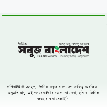
র‍্যালি ও আলোচনা সভা অনুষ্ঠিত
উত্তরায় বেনামি ক্লাবের রফিকের জমজমাট জুয়ার
আসর, যথারীতি নিরব প্রশাসন
উন্নয়নের ধারাকে অব্যাহত রাখতে কবির কে
পুনরায় চেয়ারম্যান হিসেবে দেখতে চায় এলাকাবাসী
বাংলাদেশ জাতীয়তাবাদী দল (বিএনপি)-এর
খুরুশকুল ইউনিয়নের অকুতোভয় সৈনিক মরহুম
আমির হামজার ১৬তম মৃত্যুবার্ষিকী
খুলনায় ৭১ পরিবারের জমি দখল, চাঁদাবাজি ও
প্রাণনাশের হুমকির অভিযোগে সংবাদ সম্মেলন: ৫
বসতবাড়িতে তালা
নোয়াখালীতে প্রবাসীর স্ত্রীকে পিপ্তল ঠেকিয়ে
চাঁদাবাজি, গ্রেফতার -১
পাঁচ আগস্টের দুই বছর: অর্জনের স্বীকৃতি,
অপূর্ণতার প্রশ্ন
পূবাইলে সাংবাদিকের পৈত্রিক জমি আওয়ামীলীগ