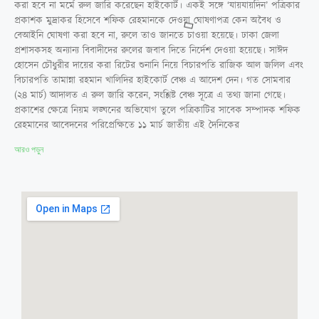
করা হবে না মর্মে রুল জারি করেছেন হাইকোর্ট। একই সঙ্গে ‘যায়যায়দিন’ পত্রিকার
প্রকাশক মুদ্রাকর হিসেবে শফিক রেহমানকে দেওয়া ঘোষণাপত্র কেন অবৈধ ও
বেআইনি ঘোষণা করা হবে না, রুলে তাও জানতে চাওয়া হয়েছে। ঢাকা জেলা
প্রশাসকসহ অন্যান্য বিবাদীদের রুলের জবাব দিতে নির্দেশ দেওয়া হয়েছে। সাঈদ
হোসেন চৌধুরীর দায়ের করা রিটের শুনানি নিয়ে বিচারপতি রাজিক আল জলিল এবং
বিচারপতি তামান্না রহমান খালিদির হাইকোর্ট বেঞ্চ এ আদেশ দেন। গত সোমবার
(২৪ মার্চ) আদালত এ রুল জারি করেন, সংশ্লিষ্ট বেঞ্চ সূত্রে এ তথ্য জানা গেছে।
প্রকাশের ক্ষেত্রে নিয়ম লঙ্ঘনের অভিযোগ তুলে পত্রিকাটির সাবেক সম্পাদক শফিক
রেহমানের আবেদনের পরিপ্রেক্ষিতে ১১ মার্চ জাতীয় এই দৈনিকের
আরও পড়ুন