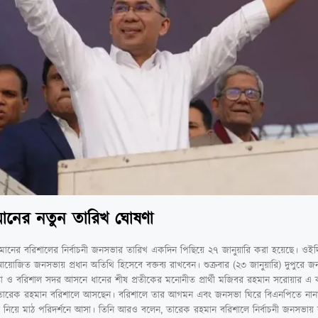
ানের নতুন তারিখ ঘোষণা
রহমানের বরিশালের নির্বাচনী জনসভার তারিখ একদিন পিছিয়ে ২৭ জানুয়ারি করা হয়েছে। ওইদ
োজিত জনসভায় প্রধান অতিথি হিসেবে বক্তব্য রাখবেন। শুক্রবার (২৩ জানুয়ারি) দুপুরে জন
দেষ্টা ও বরিশাল সদর আসনে ধানের শীষ প্রতীকের মনোনীত প্রার্থী মজিবর রহমান সরোয়ার এ
 তারেক রহমান বরিশালে আসছেন। বরিশালে তার আগমন এবং জনসভা ঘিরে বিএনপিতে নানা প্
ের নিয়ে মাঠ পরিদর্শনে আসা। তিনি আরও বলেন, তারেক রহমান বরিশালে নির্বাচনী জনসভায় ব