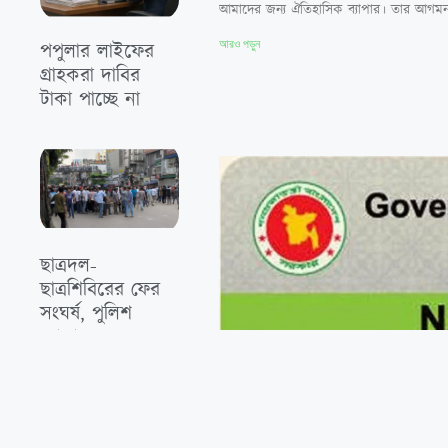
আমাদের জন্য ঐতিহাসিক ব্যাপার। তার আগমন নি
আরও পড়ুন
পপুলার লাইফের
গ্রাহকরা দাবির
টাকা পাচ্ছে না
ছাত্রদল-
ছাত্রশিবিরের ফের
সংঘর্ষ, পুলিশ
মোতায়েন