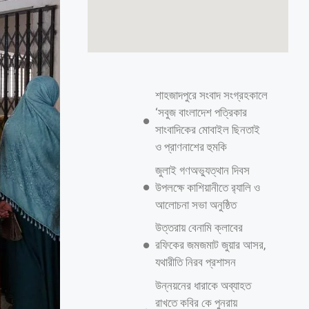
শাহজাদপুরে সংবাদ সংগ্রহকালে
‘সবুজ বাংলাদেশ পত্রিকার
সাংবাদিকের মোবাইল ছিনতাই
ও প্রাণনাশের হুমকি
জুলাই গণঅভ্যুত্থান দিবস
উপলক্ষে কাশিয়ানীতে র‍্যালি ও
আলোচনা সভা অনুষ্ঠিত
উত্তরায় বেনামি ক্লাবের
রফিকের জমজমাট জুয়ার আসর,
যথারীতি নিরব প্রশাসন
উন্নয়নের ধারাকে অব্যাহত
রাখতে কবির কে পুনরায়