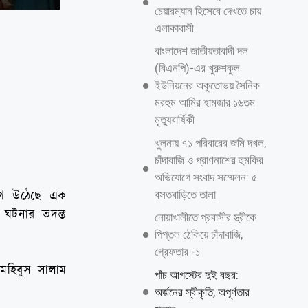
চেয়ারম্যান হিসেবে দেখতে চায়
এলাকাবাসী
বাংলাদেশ জাতীয়তাবাদী দল
(বিএনপি)-এর খুরুশকুল
ইউনিয়নের অকুতোভয় সৈনিক
মরহুম আমির হামজার ১৬তম
মৃত্যুবার্ষিকী
খুলনায় ৭১ পরিবারের জমি দখল,
চাঁদাবাজি ও প্রাণনাশের হুমকির
অভিযোগে সংবাদ সম্মেলন: ৫
বসতবাড়িতে তালা
িযোগ উঠেছে এক
ই ঘটনার তদন্ত
নোয়াখালীতে প্রবাসীর স্ত্রীকে
পিপ্তল ঠেকিয়ে চাঁদাবাজি,
গ্রেফতার -১
ম মহিবুস সালাম
পাঁচ আগস্টের দুই বছর:
অর্জনের স্বীকৃতি, অপূর্ণতার