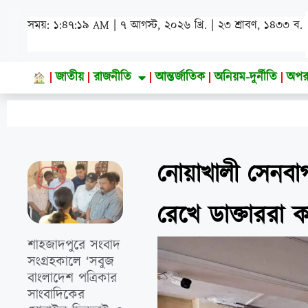
সময়: ১:৪৭:২০ AM | ৭ আগস্ট, ২০২৬ খ্রি. | ২৩ শ্রাবণ, ১৪৩৩ ব.
জাতীয়
রাজনীতি
আন্তর্জাতিক
অনিয়ম-দুর্নীতি
অপর
নোয়াখালী সেনবাগ স
রেখে ডাক্তাররা
শাহজাদপুরে সংবাদ
সংগ্রহকালে ‘সবুজ
বাংলাদেশ পত্রিকার
সাংবাদিকের