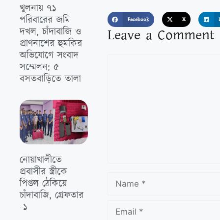
খুলনায় ৭১
পরিবারের জমি
Facebook
X
দখল, চাঁদাবাজি ও
Leave a Comment
প্রাণনাশের হুমকির
অভিযোগে সংবাদ
সম্মেলন: ৫
বসতবাড়িতে তালা
নোয়াখালীতে
প্রবাসীর স্ত্রীকে
পিপ্তল ঠেকিয়ে
চাঁদাবাজি, গ্রেফতার
-১