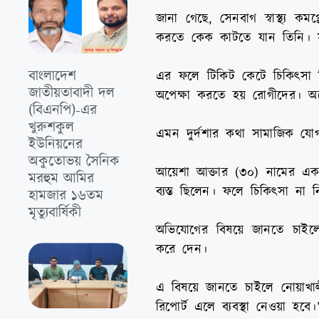
জানা গেছে, সেনবাগ স্বাস্থ্য 
করতে কেক কাটতে যান তিনি। সহক
বাংলাদেশ
এর ফলে টিকিট কেটে চিকিৎসা ন
জাতীয়তাবাদী দল
অপেক্ষা করতে হয় রোগীদের। অন
(বিএনপি)-এর
খুরুশকুল
এমন দুর্দশার কথা সামাজিক যোগ
ইউনিয়নের
অকুতোভয় সৈনিক
আয়েশা আক্তার (৩০) নামের এক ভু
মরহুম আমির
ব্যস্ত ছিলেন। ফলে চিকিৎসা না
হামজার ১৬তম
মৃত্যুবার্ষিকী
অভিযোগের বিষয়ে জানতে চাইলে
করে দেন।
এ বিষয়ে জানতে চাইলে নোয়াখা
রিপোর্ট এলে ব্যবস্থা নেওয়া হবে।