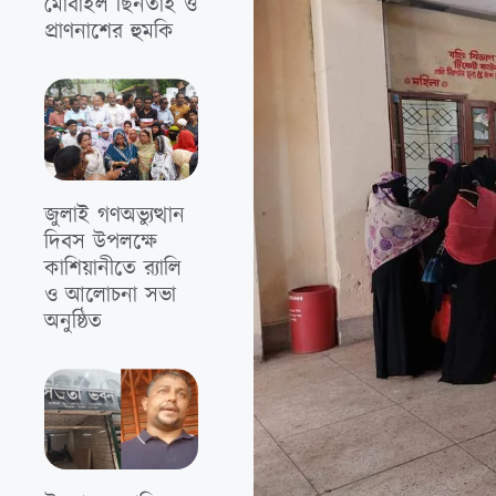
মোবাইল ছিনতাই ও
প্রাণনাশের হুমকি
জুলাই গণঅভ্যুত্থান
দিবস উপলক্ষে
কাশিয়ানীতে র‍্যালি
ও আলোচনা সভা
অনুষ্ঠিত