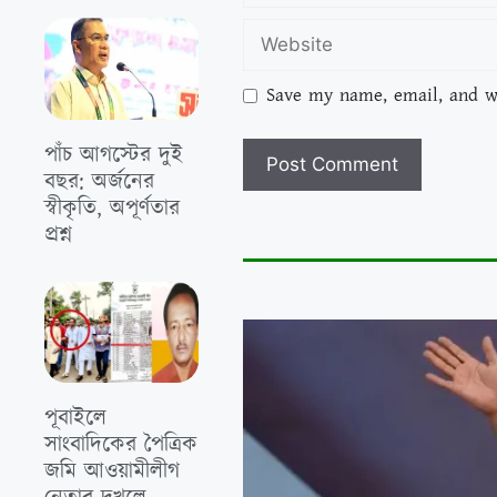
Save my name, email, and we
পাঁচ আগস্টের দুই
বছর: অর্জনের
স্বীকৃতি, অপূর্ণতার
প্রশ্ন
পূবাইলে
সাংবাদিকের পৈত্রিক
জমি আওয়ামীলীগ