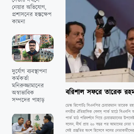
নেতার দখলে
নেয়ার অভিযোগ,
প্রশাসনের হস্তক্ষেপ
কামনা
দুর্যোগ ব্যবস্থাপনা
কর্মকর্তা
মনিরুজ্জামানের
বরিশাল সফরে তারেক রহম
অস্বাভাবিক
সম্পদের পাহাড়
ডেস্ক রিপোর্টঃ বিএনপির চেয়ারম্যান তারেক 
নগরীর ঐতিহাসিক বেলস্ পার্ক মাঠে বিএনপি আয়
পার্ক মাঠ পরিদর্শনে গিয়ে চেয়ারম্যানের উপ
বলেন, দীর্ঘ প্রায় ২০ বছর পর আমাদের নেতা
সেই প্রস্তুতির অংশ হিসেবে দলের নেতাকর্মীদ