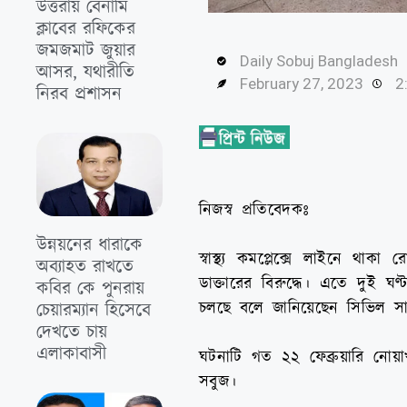
উত্তরায় বেনামি
ক্লাবের রফিকের
জমজমাট জুয়ার
Daily Sobuj Bangladesh
আসর, যথারীতি
February 27, 2023
2
নিরব প্রশাসন
নিজস্ব প্রতিবেদকঃ
উন্নয়নের ধারাকে
স্বাস্থ্য কমপ্লেক্সে লাইনে থ
অব্যাহত রাখতে
ডাক্তারের বিরুদ্ধে। এতে দুই 
কবির কে পুনরায়
চলছে বলে জানিয়েছেন সিভিল সা
চেয়ারম্যান হিসেবে
দেখতে চায়
এলাকাবাসী
ঘটনাটি গত ২২ ফেব্রুয়ারি নোয়াখা
সবুজ।