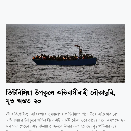
তিউনিসিয়া উপকূলে অভিবাসীবাহী নৌকাডুবি,
মৃত অন্তত ২০
স্টাফ রিপোর্টার: অবৈধভাবে ভূমধ্যসাগর পাড়ি দিতে গিয়ে উত্তর আফ্রিকার দেশ
তিউনিসিয়ার উপকূলে অভিবাসীবোঝাই একটি নৌকা ডুবে গেছে। এতে কমপক্ষে ২০
জন মারা গেছেন। এই ঘটনায় ৫ জনকে উদ্ধার করা হয়েছে। বৃহস্পতিবার (১৯