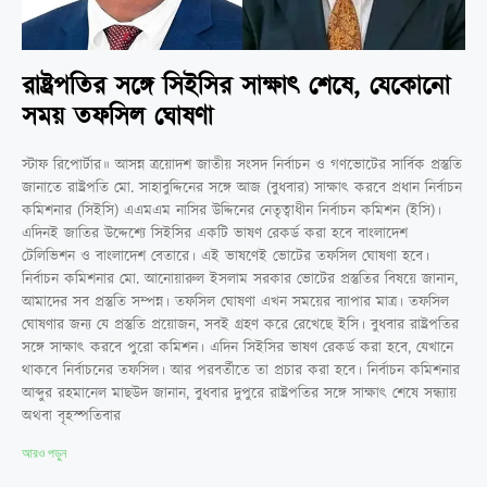
রাষ্ট্রপতির সঙ্গে সিইসির সাক্ষাৎ শেষে, যেকোনো
সময় তফসিল ঘোষণা
স্টাফ রিপোর্টার॥ আসন্ন ত্রয়োদশ জাতীয় সংসদ নির্বাচন ও গণভোটের সার্বিক প্রস্তুতি
জানাতে রাষ্ট্রপতি মো. সাহাবুদ্দিনের সঙ্গে আজ (বুধবার) সাক্ষাৎ করবে প্রধান নির্বাচন
কমিশনার (সিইসি) এএমএম নাসির উদ্দিনের নেতৃত্বাধীন নির্বাচন কমিশন (ইসি)।
এদিনই জাতির উদ্দেশ্যে সিইসির একটি ভাষণ রেকর্ড করা হবে বাংলাদেশ
টেলিভিশন ও বাংলাদেশ বেতারে। এই ভাষণেই ভোটের তফসিল ঘোষণা হবে।
নির্বাচন কমিশনার মো. আনোয়ারুল ইসলাম সরকার ভোটের প্রস্তুতির বিষয়ে জানান,
আমাদের সব প্রস্তুতি সম্পন্ন। তফসিল ঘোষণা এখন সময়ের ব্যাপার মাত্র। তফসিল
ঘোষণার জন্য যে প্রস্তুতি প্রয়োজন, সবই গ্রহণ করে রেখেছে ইসি। বুধবার রাষ্ট্রপতির
সঙ্গে সাক্ষাৎ করবে পুরো কমিশন। এদিন সিইসির ভাষণ রেকর্ড করা হবে, যেখানে
থাকবে নির্বাচনের তফসিল। আর পরবর্তীতে তা প্রচার করা হবে। নির্বাচন কমিশনার
আব্দুর রহমানেল মাছউদ জানান, বুধবার দুপুরে রাষ্ট্রপতির সঙ্গে সাক্ষাৎ শেষে সন্ধ্যায়
অথবা বৃহস্পতিবার
আরও পড়ুন