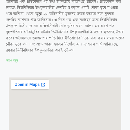
ডিসেম্বর) এক প্রতিবেদনে এই তথ্য জানিয়েছে বার্তাসংস্থা রয়টার্স। প্রতিবেদনে বলা
হয়েছে, তিউনিসিয়ার উপকূলরক্ষীরা দেশটির উপকূলে একটি নৌকা ডুবে যাওয়ার
পরে আফ্রিকা থেকে আসা ২০ অভিবাসীর মৃতদেহ উদ্ধার করেছে বলে বুধবার
দেশটির ন্যাশনাল গার্ড জানিয়েছে। এ নিয়ে গত এক সপ্তাহের মধ্যে তিউনিসিয়ার
উপকূলে দ্বিতীয় কোনও অভিবাসীবাহী নৌকাডুবির ঘটনা ঘটল। এর আগে গত
বৃহস্পতিবার নৌকাডুবির ঘটনায় তিউনিসিয়ার উপকূলরক্ষীরা ৯ জনের মৃতদেহ উদ্ধার
করে। অবৈধভাবে ভূমধ্যসাগর পাড়ি দিয়ে ইউরোপের দিকে যাত্রা করার সময় তাদের
নৌকা ডুবে যায় এবং এতে আরও ছয়জন নিখোঁজ হন। ন্যাশনাল গার্ড জানিয়েছে,
বুধবার তিউনিসিয়ার উপকূলরক্ষীরা একই নৌকায়
আরও পড়ুন