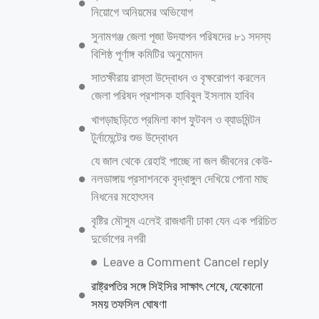
নিয়োগে অনিয়মের অভিযোগ
সুনামগঞ্জ জেলা পূজা উদযাপন পরিষদের ৮১ সদস্য
বিশিষ্ঠ পূর্ণাঙ্গ কমিটির অনুমোদন
সাতক্ষীরায় রাস্তা উদ্বোধন ও বৃক্ষরোপণ করলেন
জেলা পরিষদ প্রশাসক হাবিবুল ইসলাম হাবিব
খাগড়াছড়িতে প্রমিলা কাপ ফুটবল ও ব্যাডমিন্টন
টুর্নামেন্টের শুভ উদ্বোধন
যে জাল থেকে রেহাই পাচ্ছে না জল জীবনের কেউ-
নলডাঙ্গায় প্রসাশনকে বৃদ্ধাঙ্গুল দেখিয়ে পোনা মাছ
নিধনের মহোৎসব
বৃষ্টির মৌসুম এলেই রাজধানী ঢাকা যেন এক পরিচিত
দুর্ভোগের নগরী
Leave a Comment Cancel reply
রাষ্ট্রপতির সঙ্গে সিইসির সাক্ষাৎ শেষে, যেকোনো
সময় তফসিল ঘোষণা