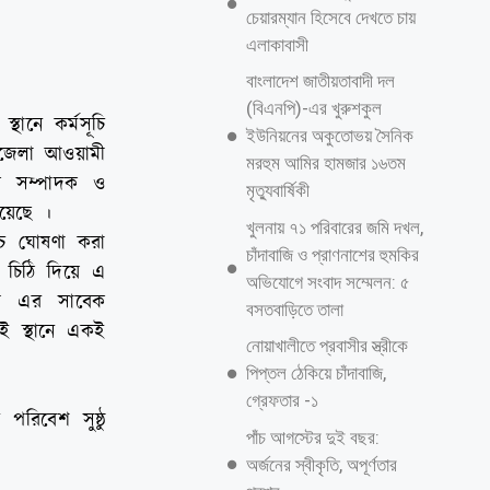
চেয়ারম্যান হিসেবে দেখতে চায়
এলাকাবাসী
বাংলাদেশ জাতীয়তাবাদী দল
(বিএনপি)-এর খুরুশকুল
থানে কর্মসূচি
ইউনিয়নের অকুতোভয় সৈনিক
পজেলা আওয়ামী
মরহুম আমির হামজার ১৬তম
 সম্পাদক ও
মৃত্যুবার্ষিকী
য়েছে ।
খুলনায় ৭১ পরিবারের জমি দখল,
ূচ ঘোষণা করা
চাঁদাবাজি ও প্রাণনাশের হুমকির
 চিঠি দিয়ে এ
অভিযোগে সংবাদ সম্মেলন: ৫
ীগ এর সাবেক
বসতবাড়িতে তালা
কই স্থানে একই
নোয়াখালীতে প্রবাসীর স্ত্রীকে
পিপ্তল ঠেকিয়ে চাঁদাবাজি,
গ্রেফতার -১
রিবেশ সুষ্ঠু
পাঁচ আগস্টের দুই বছর:
অর্জনের স্বীকৃতি, অপূর্ণতার