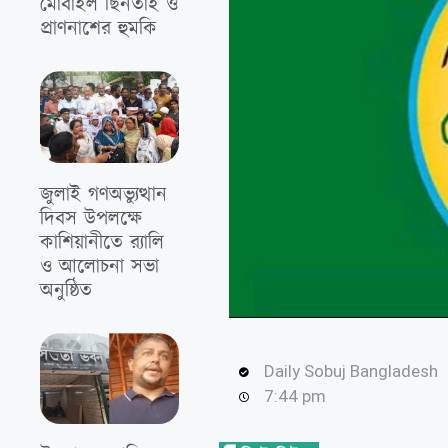
মোবাইল ছিনতাই ও
প্রাণনাশের হুমকি
জুলাই গণঅভ্যুত্থান
দিবস উপলক্ষে
কাশিয়ানীতে র‍্যালি
ও আলোচনা সভা
অনুষ্ঠিত
Daily Sobuj Bangladesh
7:44 pm