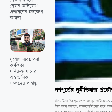
নেতার দখলে
নেয়ার অভিযোগ,
প্রশাসনের হস্তক্ষেপ
কামনা
দুর্যোগ ব্যবস্থাপনা
কর্মকর্তা
মনিরুজ্জামানের
অস্বাভাবিক
সম্পদের পাহাড়
গণপূর্তের দুর্নীতিবাজ প্
স্টাফ রিপোর্টার গৃহায়ণ ও গণপূর্ত অধিদফতরে
দিয়ে কাজ করানো, আউটসোর্সিংয়ের নামে জনবল
তার খুঁটির জোর কোথায়? গণপূর্ত অধিদফতরের