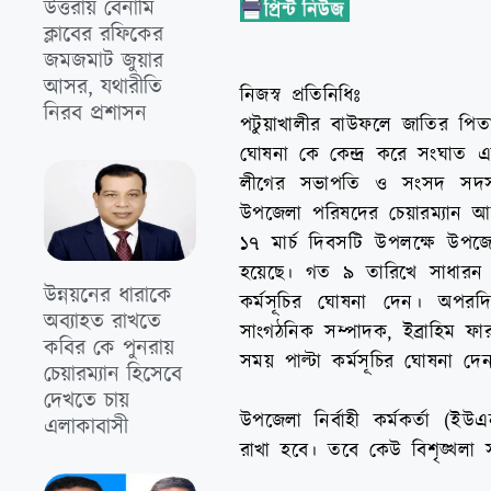
উত্তরায় বেনামি
ক্লাবের রফিকের
জমজমাট জুয়ার
আসর, যথারীতি
নিজস্ব প্রতিনিধিঃ
নিরব প্রশাসন
পটুয়াখালীর বাউফলে জাতির পিতা 
ঘোষনা কে কেন্দ্র করে সংঘাত 
লীগের সভাপতি ও সংসদ সদস
উপজেলা পরিষদের চেয়ারম্যান আ
১৭ মার্চ দিবসটি উপলক্ষে উপজ
হয়েছে। গত ৯ তারিখে সাধারন 
উন্নয়নের ধারাকে
কর্মসূচির ঘোষনা দেন। অপ
অব্যাহত রাখতে
সাংগঠনিক সম্পাদক, ইব্রাহিম ফ
কবির কে পুনরায়
সময় পাল্টা কর্মসূচির ঘোষনা দে
চেয়ারম্যান হিসেবে
দেখতে চায়
উপজেলা নির্বাহী কর্মকর্তা (
এলাকাবাসী
রাখা হবে। তবে কেউ বিশৃঙ্খলা স