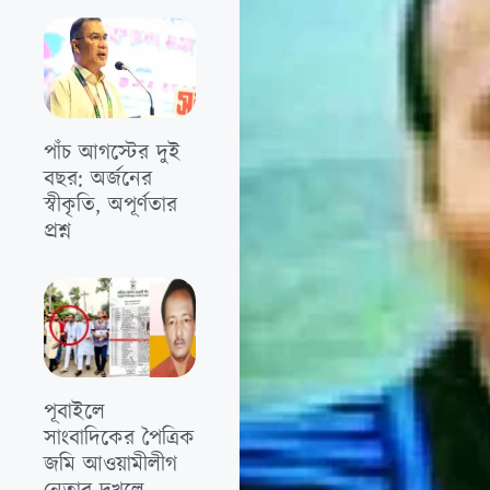
পাঁচ আগস্টের দুই
বছর: অর্জনের
স্বীকৃতি, অপূর্ণতার
প্রশ্ন
পূবাইলে
সাংবাদিকের পৈত্রিক
জমি আওয়ামীলীগ