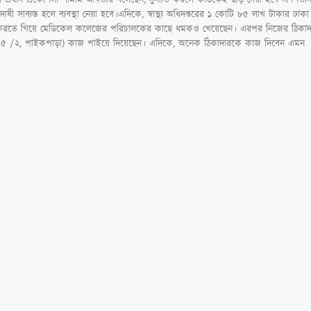
 দোষী সাব্যস্ত হলে ব্যবস্থা নেয়া হবে।এদিকে, স্বাস্থ্য অধিদপ্তরের ১ কোটি ৮৫ লাখ টাকার 
 করতে গিয়ে মেডিকেল কলেজের পরিচালকের কাছে ধমকও খেয়েছেন। এরপর নিজের ঠিকাদারি 
৯১/৫ /২, পাইকপাড়া) কাজ পাইয়ে দিয়েছেন। এদিকে, অনেক ঠিকাদারকে কাজ দিবেন এমন