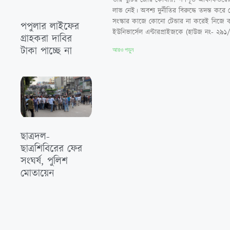
লাভ নেই। অবশ্য দুর্নীতির বিরুদ্ধে তদন্ত করে
সংস্কার কাজে কোনো টেন্ডার না করেই নিজে
পপুলার লাইফের
ইউনিভার্সেল এন্টারপ্রাইজকে (হাউজ নং- ২
গ্রাহকরা দাবির
টাকা পাচ্ছে না
আরও পড়ুন
ছাত্রদল-
ছাত্রশিবিরের ফের
সংঘর্ষ, পুলিশ
মোতায়েন