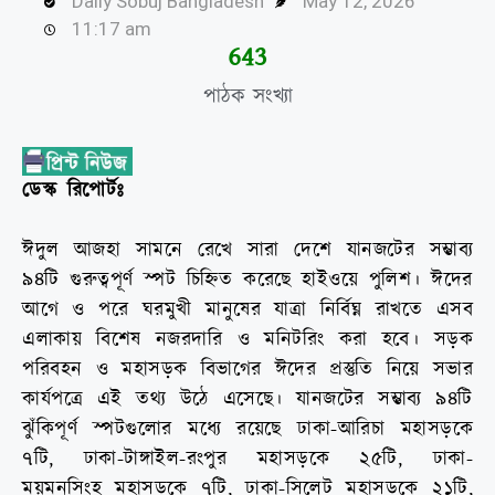
Daily Sobuj Bangladesh
May 12, 2026
11:17 am
644
পাঠক সংখ্যা
ডেস্ক রিপোর্টঃ
ঈদুল আজহা সামনে রেখে সারা দেশে যানজটের সম্ভাব্য
৯৪টি গুরুত্বপূর্ণ স্পট চিহ্নিত করেছে হাইওয়ে পুলিশ। ঈদের
আগে ও পরে ঘরমুখী মানুষের যাত্রা নির্বিঘ্ন রাখতে এসব
এলাকায় বিশেষ নজরদারি ও মনিটরিং করা হবে। সড়ক
পরিবহন ও মহাসড়ক বিভাগের ঈদের প্রস্তুতি নিয়ে সভার
কার্যপত্রে এই তথ্য উঠে এসেছে। যানজটের সম্ভাব্য ৯৪টি
ঝুঁকিপূর্ণ স্পটগুলোর মধ্যে রয়েছে ঢাকা-আরিচা মহাসড়কে
৭টি, ঢাকা-টাঙ্গাইল-রংপুর মহাসড়কে ২৫টি, ঢাকা-
ময়মনসিংহ মহাসড়কে ৭টি, ঢাকা-সিলেট মহাসড়কে ২১টি,