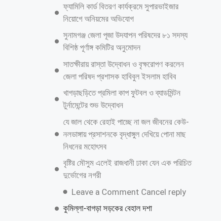
জনপ্রিয় নায়ক সালমান শাহ হত্যা মামলায়
গ্রেফতার ডন,