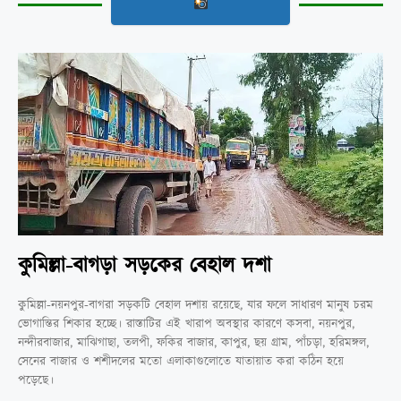
কুমিল্লা-বাগড়া সড়কের বেহাল দশা
কুমিল্লা-নয়নপুর-বাগরা সড়কটি বেহাল দশায় রয়েছে, যার ফলে সাধারণ মানুষ চরম
ভোগান্তির শিকার হচ্ছে। রাস্তাটির এই খারাপ অবস্থার কারণে কসবা, নয়নপুর,
নন্দীরবাজার, মাঝিগাছা, তলপী, ফকির বাজার, কাপুর, ছয় গ্রাম, পাঁচড়া, হরিমঙ্গল,
সেনের বাজার ও শশীদলের মতো এলাকাগুলোতে যাতায়াত করা কঠিন হয়ে
পড়েছে।