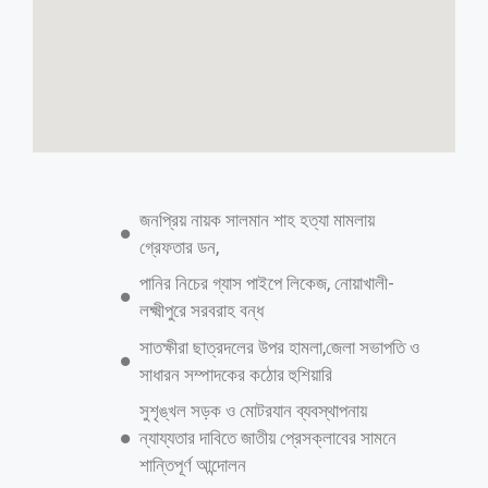
সাতক্ষীরায় পুলিশ পরিচয়ে কোটি টাকা ডাকাতি
এম ইদ্রিস আলীঃ মঙ্গলবার গভীর রাতে সাতক্ষীরা তালার খলিশখালী ইউনিয়নের
গনেশপুর গ্রামে পোল্ট্রি ব্যবসায়ী রুহুল আমিন এর খামার বাড়িতে ৪-৫ জনের একটি
সঙ্ঘবদ্ধ দল তার মা-বাবাকে জিম্মি করে দুই কোটি টাকা নিয়ে যাওয়ার অভিযোগ
পাওয়া গেছে।এসময় বাঁজি ফুটিয়ে ত্রাস সৃষ্টি করে ওই ডাকাতদল নির্বিঘ্নে পালিয়ে
যায় । ওই রাতেই খবর পেয়ে খলিশখালী পুলিশ ক্যাম্পের এস আই ও পাটকেলঘাটা
থানার পুলিশ ঘটনাস্থল পরিদর্শন করে। এদিকে খবর পেয়ে মঙ্গলবার দুপুরে
পাটকেলঘাটাও তালা সার্কেল মোহাম্মদ নুরুল্লাহ ঘটনাস্থল পরিদর্শন করেছে। তবে
পুলিশ বলছে বিষয়টি রহস্যজনক। কারণ দুই কোটি টাকা নিয়ে গেলেও ওই ডাকাত
দল রুহুল আমিন এর বাবা-মাকে মারধর করল না কোন? অস্ত্রও দেখালো না তাহলে
কিভাবে ২ কোটি টাকা নিয়ে গেল। শুধু তাই নয় এমনও প্রশ্ন সাধারণ মানুষের মধ্যে
ঘুরপাক খাচ্ছে আসলে কি
আরও পড়ুন