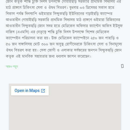
জোন কর্তৃক শান্তি চুক্তি দিবস উপলক্ষে গোয়াইছড়ি সরকারি প্রাথমিক বিদ্যালয় এর
মাঠ প্রাঙ্গণে চিকিৎসা সেবা ও ঔষধ বিতরণ। বুধবার ০৩ ডিসেম্বর সকাল হতে
বিকাল পর্যন্ত দিনব্যাপি গুইমারার সিন্দুকছড়ি ইউনিয়নের গড়াইছড়ি ক্যাম্পের
আওতাধীন গোয়াইছড়ি সরকারি প্রাথমিক বিদ্যালয় মাঠ প্রাঙ্গণে গুইমারা রিজিয়নের
আওতাধীন সিন্দুকছড়ি জোন সদর হতে মেডিকেল অফিসার ক্যাপ্টেন আকিব ইউসুফ
নাজিব (এএমসি) এর নেতৃত্বে শান্তি চুক্তি দিবস উপলক্ষে বিশেষ মেডিকেল
ক্যাম্পেইন পরিচালনা করা হয়। উক্ত মেডিকেল ক্যাম্পেইনে ২৫০ জন পাহাড়ি ও
৫০ জন বাঙ্গালিসহ মোট ৩০০ জন অসুস্থ রোগীদেরকে চিকিৎসা সেবা ও বিনামূল্যে
ঔষধ বিতরণ করা হয়। সেবা ভোগী ও এলাকার সর্বস্তরের জনগন সিন্দুকছড়ি জোন
কতৃক এই মানবিক সহায়তার জন্য ধন্যবাদ জ্ঞাপন করেছেন।
আরও পড়ুন