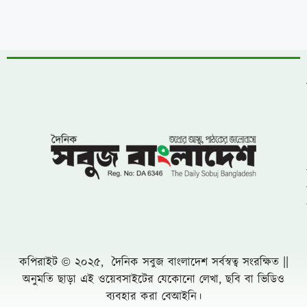
পানির নিচের গ্যাস পাইপে লিকেজ, নোয়াখালী-
লক্ষ্মীপুরে সরবরাহ বন্ধ
সাতক্ষীরা ছাত্রদলের উপর হামলা,জেলা সভাপতি ও
সাধারন সম্পাদকের কঠোর হুশিয়ারি
‎সুশৃঙ্খল সড়ক ও মোটরযান ব্যবস্থাপনায়
ন্যায্যতার দাবিতে জাতীয় প্রেসক্লাবের সামনে
শান্তিপূর্ণ আন্দোলন
ফ্যামিলি কার্ড বিতরণ কার্যক্রমে সুপারভাইজার
নিয়োগে অনিয়মের অভিযোগ
সুনামগঞ্জ জেলা পূজা উদযাপন পরিষদের ৮১ সদস্য
বিশিষ্ঠ পূর্ণাঙ্গ কমিটির অনুমোদন
সাতক্ষীরায় রাস্তা উদ্বোধন ও বৃক্ষরোপণ করলেন
জেলা পরিষদ প্রশাসক হাবিবুল ইসলাম হাবিব
খাগড়াছড়িতে প্রমিলা কাপ ফুটবল ও ব্যাডমিন্টন
টুর্নামেন্টের শুভ উদ্বোধন
যে জাল থেকে রেহাই পাচ্ছে না জল জীবনের কেউ-