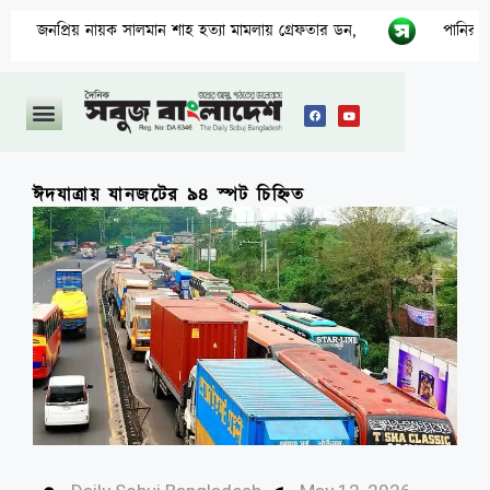
িয় নায়ক সালমান শাহ হত্যা মামলায় গ্রেফতার ডন,
পানির নিচের গ্যাস প
ঈদযাত্রায় যানজটের ৯৪ স্পট চিহ্নিত