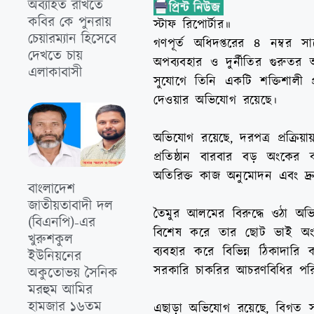
অব্যাহত রাখতে
কবির কে পুনরায়
স্টাফ রিপোর্টার॥
চেয়ারম্যান হিসেবে
গণপূর্ত অধিদপ্তরের ৪ নম্বর 
দেখতে চায়
অপব্যবহার ও দুর্নীতির গুরুতর অভ
এলাকাবাসী
সুযোগে তিনি একটি শক্তিশালী প
দেওয়ার অভিযোগ রয়েছে।
অভিযোগ রয়েছে, দরপত্র প্রক্রিয়
প্রতিষ্ঠান বারবার বড় অংকের ক
অতিরিক্ত কাজ অনুমোদন এবং দ্
বাংলাদেশ
জাতীয়তাবাদী দল
তৈমুর আলমের বিরুদ্ধে ওঠা অভ
(বিএনপি)-এর
বিশেষ করে তার ছোট ভাই অংকুর
খুরুশকুল
ব্যবহার করে বিভিন্ন ঠিকাদারি
ইউনিয়নের
সরকারি চাকরির আচরণবিধির পরিপন
অকুতোভয় সৈনিক
মরহুম আমির
হামজার ১৬তম
এছাড়া অভিযোগ রয়েছে, বিগত সময়ে