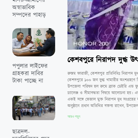
মনিরুজ্জামানের
অস্বাভাবিক
সম্পদের পাহাড়
কেশবপুরে নিরাপদ দুগ্ধ উৎ
পপুলার লাইফের
গ্রাহকরা দাবির
রুস্তম ফারাজী, কেশবপুর প্রতিনিধিঃ নিরাপদ দু
টাকা পাচ্ছে না
কেশবপুরে ১০০ জন দুগ্ধ খামারীর অংশগ্রহণে নি
উপজেলা পরিষদ হল রুমে ব্র্যাক ডেইরি এন্ড ফু
চ্যালেঞ্জ ও সীমাবদ্ধতা বিষয়ে আলোচনা হয়। এছা
একই সঙ্গে ভেজাল মুক্ত নিরাপদ দুধ সংগ্রহের 
অনুষ্ঠানে প্রধান অতিথির বক্তব্য রাখেন, উপজ
আরও পড়ুন
ছাত্রদল-