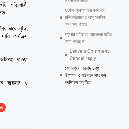
হস্তক্ষেপ কামনা
ি শক্তিশালী
দুর্যোগ ব্যবস্থাপনা কর্মকর্তা
করত।
মনিরুজ্জামানের অস্বাভাবিক
সম্পদের পাহাড়
িকভাবে বৃদ্ধি,
পপুলার লাইফের গ্রাহকরা দাবির
ারি কার্যক্রম
টাকা পাচ্ছে না
Leave a Comment
Cancel reply
ক্রিয়া পাওয়া
কেশবপুরে নিরাপদ দুগ্ধ
উৎপাদন ও পরিবহন সংরক্ষণ
প্রশিক্ষণ অনুষ্ঠিত
িক ব্যবহার ও
il