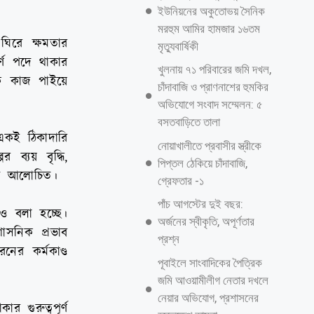
ইউনিয়নের অকুতোভয় সৈনিক
মরহুম আমির হামজার ১৬তম
ঘিরে ক্ষমতার
মৃত্যুবার্ষিকী
ূর্ণ পদে থাকার
খুলনায় ৭১ পরিবারের জমি দখল,
রকে কাজ পাইয়ে
চাঁদাবাজি ও প্রাণনাশের হুমকির
অভিযোগে সংবাদ সম্মেলন: ৫
বসতবাড়িতে তালা
 একই ঠিকাদারি
নোয়াখালীতে প্রবাসীর স্ত্রীকে
ব্যয় বৃদ্ধি,
পিপ্তল ঠেকিয়ে চাঁদাবাজি,
লে আলোচিত।
গ্রেফতার -১
পাঁচ আগস্টের দুই বছর:
ও বলা হচ্ছে।
অর্জনের স্বীকৃতি, অপূর্ণতার
াসনিক প্রভাব
প্রশ্ন
নের কর্মকাণ্ড
পূবাইলে সাংবাদিকের পৈত্রিক
জমি আওয়ামীলীগ নেতার দখলে
নেয়ার অভিযোগ, প্রশাসনের
 গুরুত্বপূর্ণ