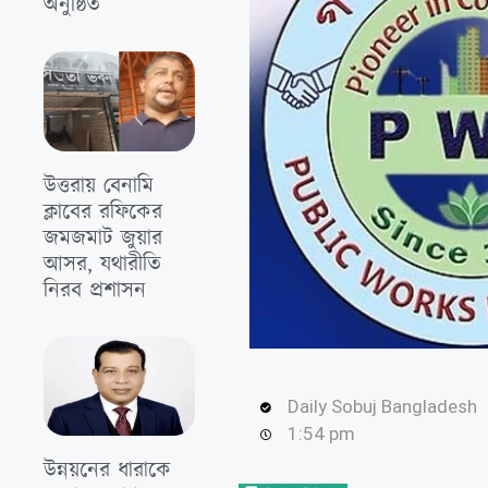
অনুষ্ঠিত
উত্তরায় বেনামি
ক্লাবের রফিকের
জমজমাট জুয়ার
আসর, যথারীতি
নিরব প্রশাসন
Daily Sobuj Bangladesh
1:54 pm
উন্নয়নের ধারাকে