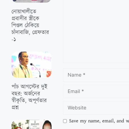
নোয়াখালীতে
প্রবাসীর স্ত্রীকে
পিপ্তল ঠেকিয়ে
চাঁদাবাজি, গ্রেফতার
-১
পাঁচ আগস্টের দুই
বছর: অর্জনের
স্বীকৃতি, অপূর্ণতার
প্রশ্ন
Save my name, email, and we