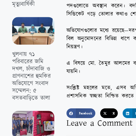
মৃত্যুবার্ষিকী
পদগুলোতে অবস্থান করেন। ব
সিন্ডিকেট গড়ে তোলার কথাও শোনা 
অভিযোগগুলোর মধ্যে রয়েছে—দরপত্রের
বিল অনুমোদনের বিভিন্ন ধাপে কম
নিয়ন্ত্রণ।
খুলনায় ৭১
পরিবারের জমি
এ বিষয়ে মো. তৈমুর আলমের বক্ত
দখল, চাঁদাবাজি ও
যায়নি।
প্রাণনাশের হুমকির
অভিযোগে সংবাদ
সংশ্লিষ্ট মহলের মতে, এসব অভ
সম্মেলন: ৫
প্রশাসনিক স্বচ্ছতা নিশ্চিত কর
বসতবাড়িতে তালা
Facebook
X
Leave a Comment