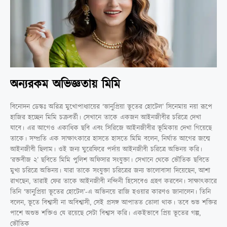
অন্যরকম অভিজ্ঞতায় মিমি
বিনোদন ডেস্কঃ অরিত্র মুখোপাধ্যায়ের ‘ভানুপ্রিয়া ভূতের হোটেল’ সিনেমায় নয়া রূপে
হাজির হচ্ছেন মিমি চক্রবর্তী। সেখানে তাকে একজন আইনজীবীর চরিত্রে দেখা
যাবে। এর আগেও একাধিক ছবি এবং সিরিজে আইনজীবীর ভূমিকায় দেখা গিয়েছে
তাকে। সম্প্রতি এক সাক্ষাৎকারে হাসতে হাসতে মিমি বলেন, নির্ঘাত আগের জন্মে
আইনজীবী ছিলাম। ওই জন্য ঘুরেফিরে পর্দায় আইনজীবী চরিত্রে অভিনয় করি।
‘রক্তবীজ ২’ ছবিতে মিমি পুলিশ অফিসার সংযুক্তা। সেখানে থেকে ভৌতিক ছবিতে
মুখ্য চরিত্রে অভিনয়। যারা তাকে সংযুক্তা চরিত্রের জন্য ভালোবাসা দিয়েছেন, আশা
রাখছেন, তারাই ফের তাকে আইনজীবী নন্দিনী হিসেবেও গ্রহণ করবেন। সাক্ষাৎকারে
তিনি ‘ভানুপ্রিয়া ভূতের হোটেল’-এ অভিনয়ে রাজি হওয়ার কারণও জানালেন। তিনি
বলেন, ভূতে বিশ্বাসী না অবিশ্বাসী, সেই প্রসঙ্গ আপাতত তোলা থাক। তবে শুভ শক্তির
পাশে অশুভ শক্তিও যে রয়েছে সেটা বিশ্বাস করি। একইভাবে প্রিয় ভূতের গল্প,
ভৌতিক