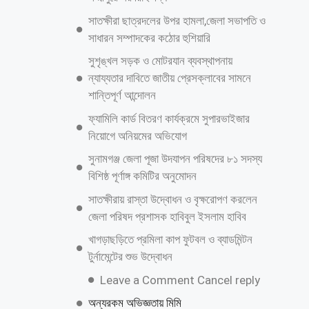
সাতক্ষীরা ছাত্রদলের উপর হামলা,জেলা সভাপতি ও
সাধারন সম্পাদকের কঠোর হুশিয়ারি
‎সুশৃঙ্খল সড়ক ও মোটরযান ব্যবস্থাপনায়
ন্যায্যতার দাবিতে জাতীয় প্রেসক্লাবের সামনে
শান্তিপূর্ণ আন্দোলন
ফ্যামিলি কার্ড বিতরণ কার্যক্রমে সুপারভাইজার
নিয়োগে অনিয়মের অভিযোগ
সুনামগঞ্জ জেলা পূজা উদযাপন পরিষদের ৮১ সদস্য
বিশিষ্ঠ পূর্ণাঙ্গ কমিটির অনুমোদন
সাতক্ষীরায় রাস্তা উদ্বোধন ও বৃক্ষরোপণ করলেন
জেলা পরিষদ প্রশাসক হাবিবুল ইসলাম হাবিব
খাগড়াছড়িতে প্রমিলা কাপ ফুটবল ও ব্যাডমিন্টন
টুর্নামেন্টের শুভ উদ্বোধন
Leave a Comment Cancel reply
অন্যরকম অভিজ্ঞতায় মিমি