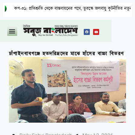
-৩১: প্রতিশ্রুতি থেকে বাস্তবায়নের পথে, তুরস্কে জলবায়ু কূটনীতির নতুন পরীক্ষা
চাঁপাইনবাবগঞ্জে হতদরিদ্রদের মাঝে হাঁসের বাচ্চা বিতরণ