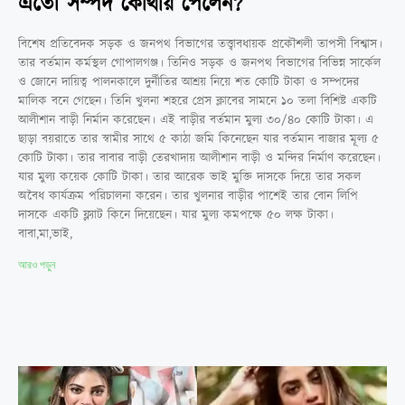
এতো সম্পদ কোথায় পেলেন?
বিশেষ প্রতিবেদক সড়ক ও জনপথ বিভাগের তত্ত্বাবধায়ক প্রকৌশলী তাপসী বিশ্বাস।
তার বর্তমান কর্মস্থল গোপালগঞ্জ। তিনিও সড়ক ও জনপথ বিভাগের বিভিন্ন সার্কেল
ও জোনে দায়িত্ব পালনকালে দুর্নীতির আশ্রয় নিয়ে শত কোটি টাকা ও সম্পদের
মালিক বনে গেছেন। তিনি খুলনা শহরে প্রেস ক্লাবের সামনে ১০ তলা বিশিষ্ট একটি
আলীশান বাড়ী নির্মান করেছেন। এই বাড়ীর বর্তমান মুল্য ৩০/৪০ কোটি টাকা। এ
ছাড়া বয়রাতে তার স্বামীর সাথে ৫ কাঠা জমি কিনেছেন যার বর্তমান বাজার মূল্য ৫
কোটি টাকা। তার বাবার বাড়ী তেরখাদায় আলীশান বাড়ী ও মন্দির নির্মাণ করেছেন।
যার মুল্য কয়েক কোটি টাকা। তার আরেক ভাই মুক্তি দাসকে দিয়ে তার সকল
অবৈধ কার্যক্রম পরিচালনা করেন। তার খুলনার বাড়ীর পাশেই তার বোন লিপি
দাসকে একটি ফ্ল্যাট কিনে দিয়েছেন। যার মুল্য কমপক্ষে ৫০ লক্ষ টাকা।
বাবা,মা,ভাই,
আরও পড়ুন