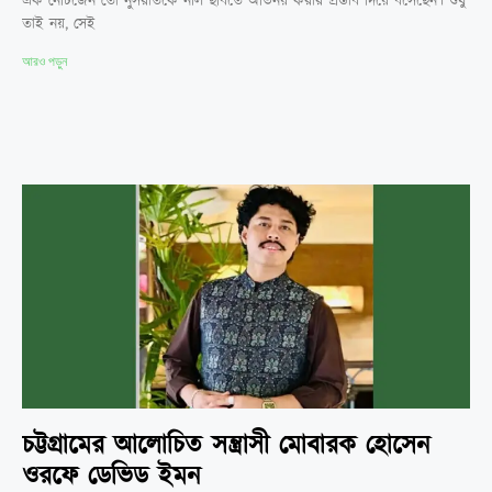
এক নেটিজেন তো নুসরাতকে নীল ছবিতে অভিনয় করার প্রস্তাব দিয়ে বসেছেন। শুধু
তাই নয়, সেই
আরও পড়ুন
চট্টগ্রামের আলোচিত সন্ত্রাসী মোবারক হোসেন
ওরফে ডেভিড ইমন