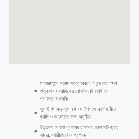
৪ দিনের রিমান্ডে সাবেক এমপি দুর্জয়
ডেস্ক রিপোর্ট: মানিকগঞ্জ-১ (ঘিওর-দৌলতপুর ও শিবালয়) আসনের সাবেক সংসদ
সদস্য (এমপি) নাঈমুর রহমান দুর্জয়ের চার দিনের রিমান্ড মঞ্জুর করে তাকে
কারাগারে পাঠানোর নির্দেশ দিয়েছেন আদালত। মানিকগঞ্জ অতিরিক্ত চিফ জুডিসিয়াল
ম্যাজিস্ট্রেট আদালতের বিচারক সাদবীর ইয়াছির আহসান চৌধুরী এ আদেশ দেন।
বৃহস্পতিবার (৩ জুলাই) বিকেল সাড়ে ৩টার দিকে কড়া নিরাপত্তায় ১০ দিনের রিমান্ড
চেয়ে দুর্জয়কে আদালতে পাঠায় মানিকগঞ্জ সদর থানা পুলিশ। আদালতের বিচারক
উভয় পক্ষের শুনানি শেষে চার দিনের রিমান্ড মঞ্জুর করে তাকে কারাগারে পাঠানোর
নির্দেশ দেন। রাষ্ট্রপক্ষে রিমান্ড শুনানি করেন নারী ও শিশু নির্যাতন দমন ট্রাইব্যুনালের
স্পেশাল পিপি হুমায়ন কবির। আসামিপক্ষে রিমান্ড আবেদন নামঞ্জুর পূর্বক জামিনের
প্রার্থনা করেন অ্যাডভোকেট নজরুল ইসলাম বাদশাসহ বেশ কয়েকজন সিনিয়র