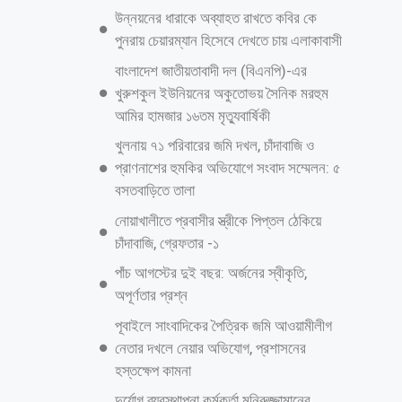
আইনজীবী। এর আগে গতকাল বুধবার (২ জুলাই) রাতে ঢাকার লালমাটিয়া এলাকায়
নিজ বাসা থেকে মানিকগঞ্জের গোয়েন্দা
আরও পড়ুন