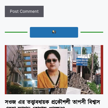
সওজ এর তত্ত্বাবধায়ক প্রকৌশলী তাপসী বিশ্বাস