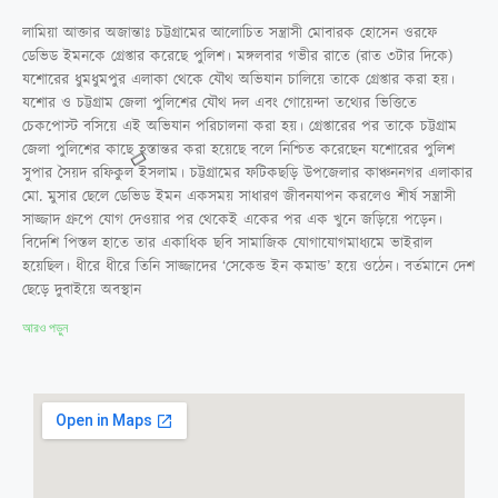
লামিয়া আক্তার অজান্তাঃ চট্টগ্রামের আলোচিত সন্ত্রাসী মোবারক হোসেন ওরফে
ডেভিড ইমনকে গ্রেপ্তার করেছে পুলিশ। মঙ্গলবার গভীর রাতে (রাত ৩টার দিকে)
যশোরের ধুমধুমপুর এলাকা থেকে যৌথ অভিযান চালিয়ে তাকে গ্রেপ্তার করা হয়।
যশোর ও চট্টগ্রাম জেলা পুলিশের যৌথ দল এবং গোয়েন্দা তথ্যের ভিত্তিতে
চেকপোস্ট বসিয়ে এই অভিযান পরিচালনা করা হয়। গ্রেপ্তারের পর তাকে চট্টগ্রাম
জেলা পুলিশের কাছে হস্তান্তর করা হয়েছে বলে নিশ্চিত করেছেন যশোরের পুলিশ
সুপার সৈয়দ রফিকুল ইসলাম। চট্টগ্রামের ফটিকছড়ি উপজেলার কাঞ্চননগর এলাকার
মো. মুসার ছেলে ডেভিড ইমন একসময় সাধারণ জীবনযাপন করলেও শীর্ষ সন্ত্রাসী
সাজ্জাদ গ্রুপে যোগ দেওয়ার পর থেকেই একের পর এক খুনে জড়িয়ে পড়েন।
বিদেশি পিস্তল হাতে তার একাধিক ছবি সামাজিক যোগাযোগমাধ্যমে ভাইরাল
হয়েছিল। ধীরে ধীরে তিনি সাজ্জাদের ‘সেকেন্ড ইন কমান্ড’ হয়ে ওঠেন। বর্তমানে দেশ
ছেড়ে দুবাইয়ে অবস্থান
আরও পড়ুন