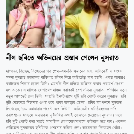
নীল ছবিতে অভিনয়ের প্রস্তাব পেলেন নুসরাত
দাম্পত্য, বিচ্ছেদ, বিচ্ছেদের পর প্রেম–এমনকি সন্তানের জন্ম; অভিনেত্রী ও সংসদ
সদস্য নুসরাত জাহানের ব্যক্তিগত জীবন নিয়ে কাটাছেঁড়া কম হয়নি। এবার আবারও
কটাক্ষের শিকার হলেন তিনি। এমনকি নীল ছবিতে অভিনয় করার পরামর্শ দেওয়া
হল তাকে। সামাজিক যোগাযোগমাধ্যম বরাবরই বেশ সক্রিয় নুসরাত। প্রতিদিন নতুন
নতুন আপডেট দেন তিনি। সম্প্রতি ইনস্টাগ্রামে দুটি ছবি পোস্ট করেন নুসরাত। ছবি
দুটি বেডরুমে বিছানার ওপর শুয়ে থাকা অবস্থায় তোলা। ছবির ক্যাপশনে নুসরাত
লিখেছেন, ‘ফ্রম অ্যানাদার পয়েন্ট অব ভিউ।’ অভিনেত্রীর ঘনিষ্ঠমহলের দাবি,
ক্যাপশনের মাধ্যমে অন্যরকম দৃষ্টিভঙ্গির কথাই বোঝাতে চেয়েছেন নুসরাত। তবে
ছবি দুটি পোস্ট করা মাত্রই সামাজিক যোগাযোগমাধ্যমে ভাইরাল হয়ে যায়। একদল
নেটিজেন নুসরাতের ছবিটিকে প্রশংসায় ভরিয়ে দেন। আরেকদল দিয়েছেন খোঁচা।