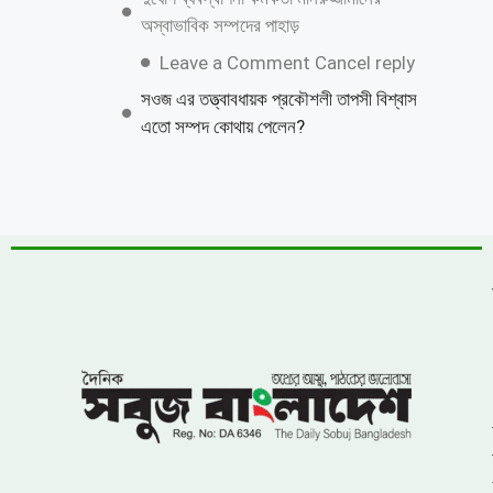
শাহজাদপুরে সংবাদ সংগ্রহকালে ‘সবুজ বাংলাদেশ
পত্রিকার সাংবাদিকের মোবাইল ছিনতাই ও
প্রাণনাশের হুমকি
জুলাই গণঅভ্যুত্থান দিবস উপলক্ষে কাশিয়ানীতে
র‍্যালি ও আলোচনা সভা অনুষ্ঠিত
উত্তরায় বেনামি ক্লাবের রফিকের জমজমাট জুয়ার
আসর, যথারীতি নিরব প্রশাসন
উন্নয়নের ধারাকে অব্যাহত রাখতে কবির কে
পুনরায় চেয়ারম্যান হিসেবে দেখতে চায় এলাকাবাসী
বাংলাদেশ জাতীয়তাবাদী দল (বিএনপি)-এর
খুরুশকুল ইউনিয়নের অকুতোভয় সৈনিক মরহুম
আমির হামজার ১৬তম মৃত্যুবার্ষিকী
খুলনায় ৭১ পরিবারের জমি দখল, চাঁদাবাজি ও
প্রাণনাশের হুমকির অভিযোগে সংবাদ সম্মেলন: ৫
বসতবাড়িতে তালা