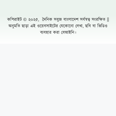
নোয়াখালীতে প্রবাসীর স্ত্রীকে পিপ্তল ঠেকিয়ে
চাঁদাবাজি, গ্রেফতার -১
পাঁচ আগস্টের দুই বছর: অর্জনের স্বীকৃতি,
অপূর্ণতার প্রশ্ন
পূবাইলে সাংবাদিকের পৈত্রিক জমি আওয়ামীলীগ
নেতার দখলে নেয়ার অভিযোগ, প্রশাসনের
হস্তক্ষেপ কামনা
দুর্যোগ ব্যবস্থাপনা কর্মকর্তা মনিরুজ্জামানের
অস্বাভাবিক সম্পদের পাহাড়
Leave a Comment Cancel reply
সওজ এর তত্ত্বাবধায়ক প্রকৌশলী তাপসী বিশ্বাস
এতো সম্পদ কোথায় পেলেন?