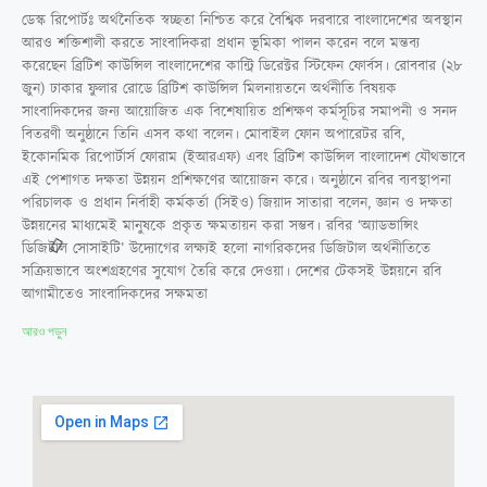
ডেস্ক রিপোর্টঃ অর্থনৈতিক স্বচ্ছতা নিশ্চিত করে বৈশ্বিক দরবারে বাংলাদেশের অবস্থান
আরও শক্তিশালী করতে সাংবাদিকরা প্রধান ভূমিকা পালন করেন বলে মন্তব্য
করেছেন ব্রিটিশ কাউন্সিল বাংলাদেশের কান্ট্রি ডিরেক্টর স্টিফেন ফোর্বস। রোববার (২৮
জুন) ঢাকার ফুলার রোডে ব্রিটিশ কাউন্সিল মিলনায়তনে অর্থনীতি বিষয়ক
সাংবাদিকদের জন্য আয়োজিত এক বিশেষায়িত প্রশিক্ষণ কর্মসূচির সমাপনী ও সনদ
বিতরণী অনুষ্ঠানে তিনি এসব কথা বলেন। মোবাইল ফোন অপারেটর রবি,
ইকোনমিক রিপোর্টার্স ফোরাম (ইআরএফ) এবং ব্রিটিশ কাউন্সিল বাংলাদেশ যৌথভাবে
এই পেশাগত দক্ষতা উন্নয়ন প্রশিক্ষণের আয়োজন করে। অনুষ্ঠানে রবির ব্যবস্থাপনা
পরিচালক ও প্রধান নির্বাহী কর্মকর্তা (সিইও) জিয়াদ সাতারা বলেন, জ্ঞান ও দক্ষতা
উন্নয়নের মাধ্যমেই মানুষকে প্রকৃত ক্ষমতায়ন করা সম্ভব। রবির ‘অ্যাডভান্সিং
ডিজিটাল সোসাইটি’ উদ্যোগের লক্ষ্যই হলো নাগরিকদের ডিজিটাল অর্থনীতিতে
সক্রিয়ভাবে অংশগ্রহণের সুযোগ তৈরি করে দেওয়া। দেশের টেকসই উন্নয়নে রবি
আগামীতেও সাংবাদিকদের সক্ষমতা
আরও পড়ুন