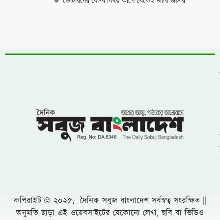
ভোটারদের যেসব বিষয় আগে থেকেই জানা জরুরি
কপিরাইট © ২০২৫, দৈনিক সবুজ বাংলাদেশ সর্বস্বত্ব সংরক্ষিত ||
অনুমতি ছাড়া এই ওয়েবসাইটের যেকোনো লেখা, ছবি বা ভিডিও