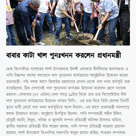
বাবার কাটা খাল পুনঃখনন করলেন প্রধানমন্ত্রী
ডেস্ক রিপোর্টারঃ যশোরের শার্শা উপজেলার উলশী এলাকায় দীর্ঘদিনের জলাবদ্ধতা ও
পানি নিষ্কাশন সমস্যা সমাধানে খাল পুনঃখনন কার্যক্রমের আনুষ্ঠানিক উদ্বোধন করেন
প্রধানমন্ত্রী। পাঁচ দশক আগে জিয়াউর রহমানের যেখান থেকে খাল খনন কর্মসূচি শুরু
করেছিলেন, ঠিক সেখানেই খাল পুনঃখনন কার্যক্রম উদ্বোধন করলেন ছেলে তারেক
রহমান। সোমবার (২৭ এপ্রিল) বেলা সাড়ে ১১টার দিকে প্রায় চার কিলোমিটার দীর্ঘ
খাল পুনঃখনন কার্যক্রমের উদ্বোধন করেন তিনি। এর মধ্য দিয়ে তিনি দেশের তিনটি
স্থানে মাটি কেটে খাল খনন কর্মসূচিতে অংশ নিলেন। এর আগে প্রধানমন্ত্রী খালপাড়ে
ফলক উন্মোচন করেন। অনুষ্ঠানে উপস্থিত ছিলেন- পানি সম্পদমন্ত্রী শহীদ উদ্দিন
চৌধুরী অ্যানি, বিদ্যুৎ, খনিজ ও জ্বালানি সম্পদ প্রতিমন্ত্রী অনিন্দ্য ইসলাম অমিত,
স্থানীয় সরকার প্রতিমন্ত্রী মীর শাহেদ আলম, পানি সম্পদ প্রতিমন্ত্রী ফরহাদ হোসেন
আজাদ, শার্শা উপজেলা বিএনপির সভাপতি আবুল হাসান জহির, সাধারণ সম্পাদক