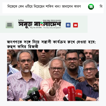
ে কেন গুটিয়ে নিয়েছেন শাকিব খান? জানালেন কারণ
বিএনপির নারী 
জনগণকে সঙ্গে নিয়ে সন্ত্রাসী কার্যক্রম রুখে দেওয়া হবে:
রুহুল কবির রিজভী