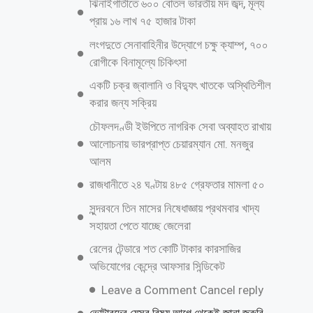
ঝিনাইগাতীতে ৬০০ বোতল ভারতীয় মদ জব্দ, মূল্য
প্রায় ১৬ লাখ ৭৫ হাজার টাকা
লংগদুতে সেনাবাহিনীর উদ্যোগে চক্ষু ক্যাম্প, ৭০০
রোগীকে বিনামূল্যে চিকিৎসা
একটি চক্র জ্বালানি ও বিদ্যুৎ খাতকে অস্থিতিশীল
করার জন্য সক্রিয়
চৌফলদণ্ডী ইউপিতে নাগরিক সেবা অব্যাহত রাখায়
আলোচনায় ভারপ্রাপ্ত চেয়ারম্যান মো. মনজুর
আলম
রাজধানীতে ২৪ ঘণ্টায় ৪৮৫ গ্রেফতার মামলা ৫০
সুন্দরবনে তিন মাসের নিষেধাজ্ঞায় প্রথমবার খাদ্য
সহায়তা পেতে যাচ্ছে জেলেরা
রেলের টেন্ডারে শত কোটি টাকার কারসাজির
অভিযোগের কেন্দ্রে আফসার সিন্ডিকেট
Leave a Comment Cancel reply