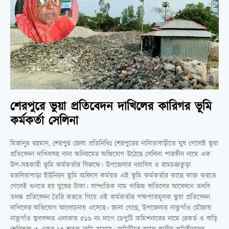
শেরপুরে ভুয়া প্রতিবেদন দাখিলের কারিগর ভূমি
কর্মকর্তা সেলিনা
মিজানুর রহমান, শেরপুর জেলা প্রতিনিধিঃ শেরপুরের নালিতাবাড়ীতে ঘুষ পেলেই ভূয়া
প্রতিবেদন দাখিলসহ নানা অনিয়মের অভিযোগ উঠেছে সেলিনা পারভীন নামে এক
উপ-সহকারী ভূমি কর্মকর্তার বিরুদ্ধে। উপজেলার নয়াবিল ও রামচন্দ্রকুড়া
মন্ডলিয়াপাড়া ইউনিয়ন ভূমি অফিসে কর্মরত এই ভূমি কর্মকর্তার কাছে কাজ করতে
গেলেই গুনতে হয় ঘুষের টাকা। সাম্প্রতিক নাম খারিজ বাতিলের আবেদনে তলবি
তদন্ত প্রতিবেদন তৈরি করতে গিয়ে এই কর্মকর্তার পক্ষপাতমূলক ভুয়া প্রতিবেদন
দাখিলের অভিযোগ আলোচনায় এসেছে। জানা গেছে, উপজেলার নাকুগাঁও মৌজায়
নাকুগাঁও স্থলবন্দর এলাকায় ৫১৬ নং দাগে ডেপুটি কমিশনারের নামে রেকর্ড ও বাড়ি