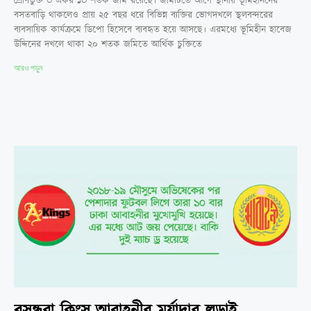
শ্রেণিভুক্ত ৩ একর ১৩ শতক জমি রয়েছে। জমিটিতে আগে স্থানীয় ভূমিহীনদের
বসতবাড়ি থাকলেও প্রায় ২৫ বছর ধরে বিভিন্ন ব্যক্তির ভোগদখলে স্থলবন্দরের
ব্যবসায়িক কার্যক্রমে ডিপো হিসেবে ব্যবহৃত হয়ে আসছে। এরমধ্যে ভূমিহীন হাবেজ
উদ্দিনের দখলে থাকা ২০ শতক জমিতে আর্থিক চুক্তিতে
আরও পড়ুন
বসুন্ধরা কিংস-আবাহনীর মর্যাদার লড়াই