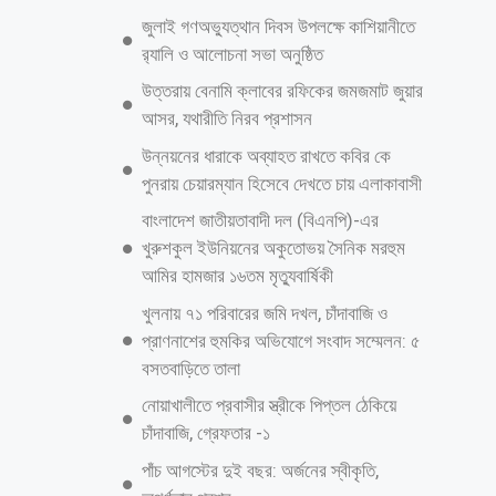
জুলাই গণঅভ্যুত্থান দিবস উপলক্ষে কাশিয়ানীতে
র‍্যালি ও আলোচনা সভা অনুষ্ঠিত
উত্তরায় বেনামি ক্লাবের রফিকের জমজমাট জুয়ার
আসর, যথারীতি নিরব প্রশাসন
উন্নয়নের ধারাকে অব্যাহত রাখতে কবির কে
পুনরায় চেয়ারম্যান হিসেবে দেখতে চায় এলাকাবাসী
বাংলাদেশ জাতীয়তাবাদী দল (বিএনপি)-এর
খুরুশকুল ইউনিয়নের অকুতোভয় সৈনিক মরহুম
আমির হামজার ১৬তম মৃত্যুবার্ষিকী
খুলনায় ৭১ পরিবারের জমি দখল, চাঁদাবাজি ও
প্রাণনাশের হুমকির অভিযোগে সংবাদ সম্মেলন: ৫
বসতবাড়িতে তালা
নোয়াখালীতে প্রবাসীর স্ত্রীকে পিপ্তল ঠেকিয়ে
চাঁদাবাজি, গ্রেফতার -১
পাঁচ আগস্টের দুই বছর: অর্জনের স্বীকৃতি,