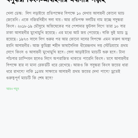
খেলা ডেস্ক: লিগ লড়াইয়ে প্রতিপক্ষের বিপক্ষে ১০ দেখায় আবাহনী কোনো ম্যাচ
জেতেনি। একে নজিরবিহীন বলা যায়। আর প্রতিপক্ষ দলটির নাম হচ্ছে বসুন্ধরা
কিংস। ২০১৮-১৯ মৌসুমে অভিষেকের পর পেশাদার ফুটবল লিগে তারা ১০ বার
ঢাকা আবাহনীর মুখোমুখি হয়েছে। এর মধ্যে আট জয় পেয়েছে। বাকি দুই ম্যাচ ড্র
হয়েছে। ১৯৭৩ সালে লিগ শুরুর পর আর কোনো দলের বিপক্ষে এমন করুণ অবস্থা
হয়নি আবাহনীর। আজ কুমিল্লা শহীদ ভাষাসৈনিক ধীরেন্দ্রনাথ দত্ত স্টেডিয়ামে প্রথম
লেগে কিংস ও আবাহনী মুখোমুখি হবে। বেলা আড়াইটায় ম্যাচটি শুরু হবে। টানা
পাঁচবার চ্যাম্পিয়ন হলেও লিগে অপরাজিত থাকতে পারেনি কিংস। তবে আবাহনীর
বিপক্ষে হার না মানা রেকর্ডটি ধরে রেখেছে। আজও কি বসুন্ধরা কিংস জয়ের ধারা
ধরে রাখবে? নাকি ১১তম সাক্ষাতে আবাহনী প্রথম জয়ের দেখা পাবে? ড্রতেই
গুরুত্বপূর্ণ ম্যাচটি কি শেষ হবে?
আরও পড়ুন