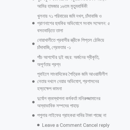
আমির হামজার ১৬তম মৃত্যুবার্ষিকী
খুলনায় ৭১ পরিবারের জমি দখল, চাঁদাবাজি ও
প্রাণনাশের হুমকির অভিযোগে সংবাদ সম্মেলন: ৫
বসতবাড়িতে তালা
নোয়াখালীতে প্রবাসীর স্ত্রীকে পিপ্তল ঠেকিয়ে
চাঁদাবাজি, গ্রেফতার -১
পাঁচ আগস্টের দুই বছর: অর্জনের স্বীকৃতি,
অপূর্ণতার প্রশ্ন
পূবাইলে সাংবাদিকের পৈত্রিক জমি আওয়ামীলীগ
নেতার দখলে নেয়ার অভিযোগ, প্রশাসনের
হস্তক্ষেপ কামনা
দুর্যোগ ব্যবস্থাপনা কর্মকর্তা মনিরুজ্জামানের
অস্বাভাবিক সম্পদের পাহাড়
পপুলার লাইফের গ্রাহকরা দাবির টাকা পাচ্ছে না
Leave a Comment Cancel reply