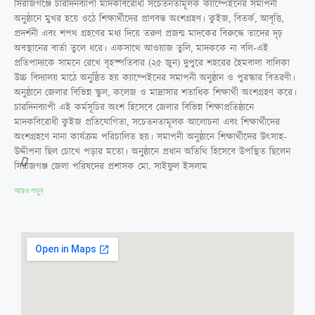
সিরাজগঞ্জে চারদিনব্যাপী মাদকবিরোধী সচেতনতামূলক ক্যাম্পেইনের সমাপনী
অনুষ্ঠানে মুখর হয়ে ওঠে শিক্ষার্থীদের প্রাণবন্ত অংশগ্রহণ। কুইজ, বিতর্ক, আবৃত্তি,
প্রদর্শনী এবং শপথ গ্রহণের মধ্য দিয়ে তরুণ প্রজন্ম মাদকের বিরুদ্ধে তাদের দৃঢ়
অবস্থানের বার্তা তুলে ধরে। একসাথে আওয়াজ তুলি, মাদককে না বলি-এই
প্রতিপাদ্যকে সামনে রেখে বৃহস্পতিবার (২৫ জুন) দুপুরে শহরের হৈমবালা বালিকা
উচ্চ বিদ্যালয় মাঠে অনুষ্ঠিত হয় ক্যাম্পেইনের সমাপনী অনুষ্ঠান ও পুরস্কার বিতরণী।
অনুষ্ঠানে জেলার বিভিন্ন স্কুল, কলেজ ও মাদ্রাসার শতাধিক শিক্ষার্থী অংশগ্রহণ করে।
চারদিনব্যাপী এই কর্মসূচির অংশ হিসেবে জেলার বিভিন্ন শিক্ষাপ্রতিষ্ঠানে
মাদকবিরোধী কুইজ প্রতিযোগিতা, সচেতনতামূলক আলোচনা এবং শিক্ষার্থীদের
অংশগ্রহণে নানা কার্যক্রম পরিচালিত হয়। সমাপনী অনুষ্ঠানে শিক্ষার্থীদের উৎসাহ-
উদ্দীপনা ছিল চোখে পড়ার মতো। অনুষ্ঠানে প্রধান অতিথি হিসেবে উপস্থিত ছিলেন
সিরাজগঞ্জ জেলা পরিষদের প্রশাসক মো. সাইফুল ইসলাম
আরও পড়ুন