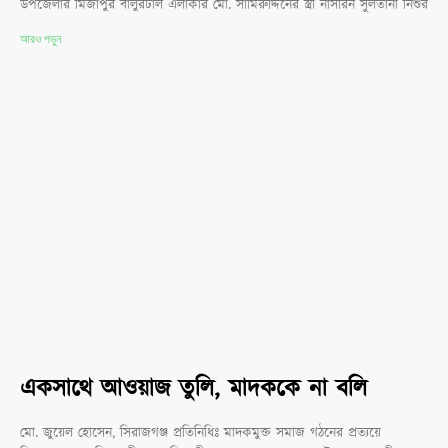
উপজেলার মির্জাপুর বালুরটাল এলাকার মো. সামিরুদ্দিনের স্ত্রী নাসরিন সুলতানা নিশুর
আরও পড়ুন
একসাথে আওয়াজ তুলি, মাদককে না বলি
মো. জুয়েল হোসেন, সিরাজগঞ্জ প্রতিনিধিঃ মাদকমুক্ত সমাজ গঠনের প্রত্যয়ে