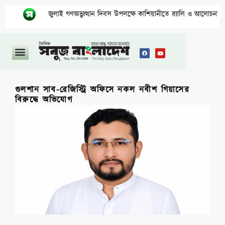
জুলাই গণঅভ্যুত্থান দিবস উপলক্ষে কাশিয়ানীতে র‍্যালি ও আলোচনা সভা অনুষ্ঠি
গুলশান সাব-রেজিস্ট্রি অফিসে নকল নবীশ গিয়াসের
বিরুদ্ধে অভিযোগ