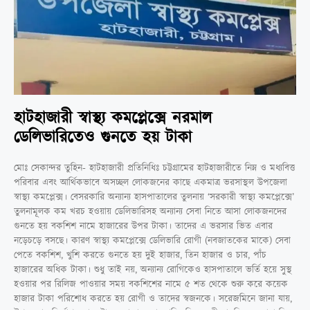
হাটহাজারী স্বাস্থ্য কমপ্লেক্সে নরমাল
ডেলিভারিতেও গুনতে হয় টাকা
মোঃ সেকান্দর তুহিন- হাটহাজারী প্রতিনিধিঃ চট্টগ্রামের হাটহাজারীতে নিম্ন ও মধ্যবিত্ত
পরিবার এবং আর্থিকভাবে অসচ্ছল লোকজনের কাছে একমাত্র ভরসাস্থল উপজেলা
স্বাস্থ্য কমপ্লেক্স। বেসরকারি অন্যান্য হাসপাতালের তুলনায় ‘সরকারী স্বাস্থ্য কমপ্লেক্সে’
তুলনামূলক কম খরচ হওয়ায় ডেলিভারিসহ অন্যান্য সেবা নিতে আসা লোকজনদের
গুনতে হয় বকশিশ নামে হাজারের উপর টাকা। তাদের এ ভরসার ভিত এবার
নড়েচড়ে বসছে। কারণ স্বাস্থ্য কমপ্লেক্সে ডেলিভারি রোগী (নবজাতকের মাকে) সেবা
পেতে বকশিশ, খুশি করতে গুনতে হয় দুই হাজার, তিন হাজার ও চার, পাঁচ
হাজারের অধিক টাকা। শুধু তাই নয়, অন্যান্য রোগিকেও হাসপাতালে ভর্তি হয়ে সুস্থ
হওয়ার পর রিলিজ পাওয়ার সময় বকশিশের নামে ৫ শত থেকে শুরু করে কয়েক
হাজার টাকা পরিশোধ করতে হয় রোগী ও তাদের স্বজনকে। সরেজমিনে জানা যায়,