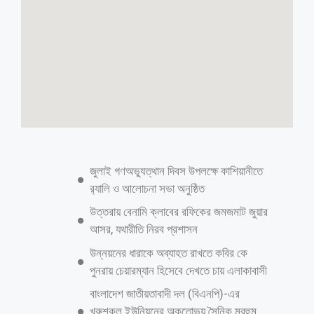
জুলাই গণঅভ্যুত্থান দিবস উপলক্ষে কাশিয়ানীতে
র‍্যালি ও আলোচনা সভা অনুষ্ঠিত
উত্তরায় বেনামি ক্লাবের রফিকের জমজমাট জুয়ার
আসর, যথারীতি নিরব প্রশাসন
উন্নয়নের ধারাকে অব্যাহত রাখতে কবির কে
পুনরায় চেয়ারম্যান হিসেবে দেখতে চায় এলাকাবাসী
বাংলাদেশ জাতীয়তাবাদী দল (বিএনপি)-এর
খুরুশকুল ইউনিয়নের অকুতোভয় সৈনিক মরহুম