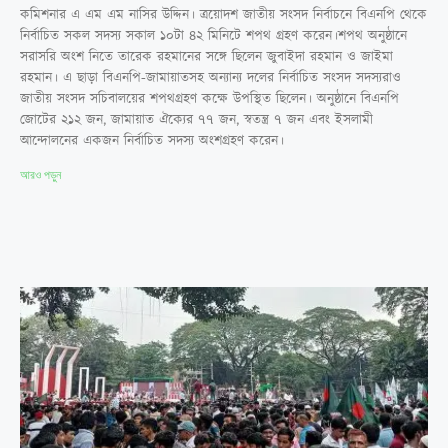
কমিশনার এ এম এম নাসির উদ্দিন। ত্রয়োদশ জাতীয় সংসদ নির্বাচনে বিএনপি থেকে
নির্বাচিত সকল সদস্য সকাল ১০টা ৪২ মিনিটে শপথ গ্রহণ করেন।শপথ অনুষ্ঠানে
সরাসরি অংশ নিতে তারেক রহমানের সঙ্গে ছিলেন জুবাইদা রহমান ও জাইমা
রহমান। এ ছাড়া বিএনপি-জামায়াতসহ অন্যান্য দলের নির্বাচিত সংসদ সদস্যরাও
জাতীয় সংসদ সচিবালয়ের শপথগ্রহণ কক্ষে উপস্থিত ছিলেন। অনুষ্ঠানে বিএনপি
জোটের ২১২ জন, জামায়াত ঐক্যের ৭৭ জন, স্বতন্ত্র ৭ জন এবং ইসলামী
আন্দোলনের একজন নির্বাচিত সদস্য অংশগ্রহণ করেন।
আরও পড়ুন