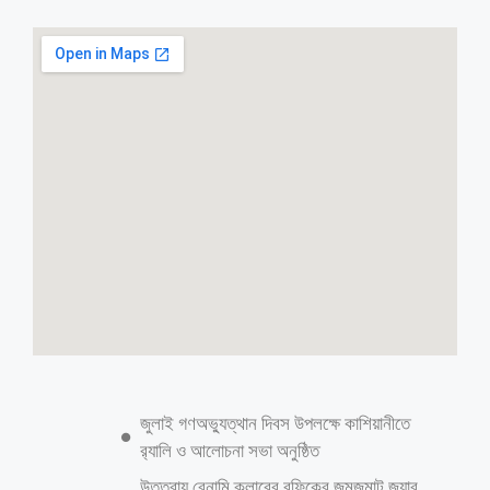
সাংবাদিক তুহিন হত্যা: প্রধান আসামি আরমান
গ্রেফতার
গাজিপুর জেলা প্রতিনিধি: সাংবাদিক তুহিনকে নির্মমভাবে কুপিয়ে হত্যার চাঞ্চল্যকর
ঘটনায় সরাসরি জড়িত প্রধান আসামি রফিকুল ইসলাম আরমানকে গ্রেপ্তার করেছে
র‍্যাব-১। এর মধ্য দিয়ে এই মামলার এজাহারভুক্ত আটজন আসামির সবাই গ্রেপ্তার