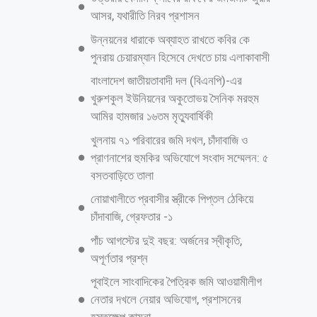
হলেন। সোমবার (১১ আগস্ট) রাতে ঢাকার বিমানবন্দর এলাকা থেকে আরমানকে
আটক করা হয় এবং পরে তাকে পুলিশের কাছে হস্তান্তর করা হয়। গাজীপুর
মেট্রোপলিটন পুলিশের উপ-কমিশনার রবিউল হাসান গণমাধ্যমকে জানান, সিসিটিভি
ফুটেজে নীল শার্ট পরা যে ব্যক্তিকে দেখা গেছে, তিনিই হলেন আরমান, যিনি তুহিন
হত্যায় সরাসরি অংশ নিয়েছিলেন। বেশ কিছুদিন ধরেই পুলিশ তাকে খুঁজছিল। এর
আগে, গত শনিবার গাজীপুর মেট্রোপলিটন পুলিশ (জিএমপি) কমিশনার ড. মো.
নাজমুল করিম খান এক প্রেস ব্রিফিংয়ে জানান যে, সিসিটিভি ফুটেজ বিশ্লেষণ করে
এই হত্যাকাণ্ডে সরাসরি আটজনের জড়িত থাকার প্রমাণ পাওয়া গেছে। তখন
সাতজনকে গ্রেপ্তার করা হলেও
আরও পড়ুন