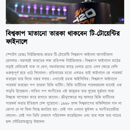
বিশ্বকাপ মাতানো তারকা থাকবেন টি-টোয়েন্টির
ফাইনালে
স্পোর্টস ডেস্কঃ নিউজিল্যান্ড-ভারত টি-টোয়েন্টি বিশ্বকাপ ফাইনাল আগামীকাল
রোববার। বরাবরই ভারতের শক্ত প্রতিপক্ষ নিউজিল্যান্ড। বিশ্বকাপ ফাইনালে মাঠের
লড়াই যেদিকেই যাক না কেন, সমর্থকদের কাছে খেলার চেয়ে এসব ক্ষেত্রে বেশি
গুরুত্বপূর্ণ হয়ে ওঠে বিনোদন। প্রতিবারের মতো এবারও তাই ফাইনালে কে পারফর্ম
করছেন তার দিকে নজর সবার। এখানেই চমক আইসিসির। বিশ্বকাপ ফাইনালে
পারফর্ম করছেন পপ তারকা রিকি মার্টিন। রিকি মার্টিনের পারফরম্যান্স মানেই এক
বাড়তি উত্তেজনা। লাতিন পপ সংগীতের এই জাদুকর তার সুরের মূর্ছনায় সারা
বিশ্বকে সম্মোহন করে রাখতে জানেন। ক্রীড়াক্ষেত্রে বড় আসরে রিকি মার্টিনের
পারফর্ম করার ইতিহাস বেশ পুরোনো। ১৯৯৮ ফ্রান্স বিশ্বকাপের অফিশিয়াল গান লা
কোপা দে লা ভিদা বিশ্বে জনপ্রিয় হয়। সেই গান এখনো ফুটবল ও সংগীতপ্রেমীরা
শোনেন। সেই গান তিনি যেভাবে পরিবেশন করেছিলেন এবং তার সঙ্গে তার নাচের
ছন্দ স্টেডিয়ামজুড়ে উন্মাদনা