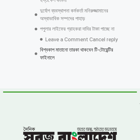
জুলাই গণঅভ্যুত্থান দিবস উপলক্ষে কাশিয়ানীতে
র‍্যালি ও আলোচনা সভা অনুষ্ঠিত
উত্তরায় বেনামি ক্লাবের রফিকের জমজমাট জুয়ার
আসর, যথারীতি নিরব প্রশাসন
উন্নয়নের ধারাকে অব্যাহত রাখতে কবির কে
পুনরায় চেয়ারম্যান হিসেবে দেখতে চায় এলাকাবাসী
বাংলাদেশ জাতীয়তাবাদী দল (বিএনপি)-এর
খুরুশকুল ইউনিয়নের অকুতোভয় সৈনিক মরহুম
আমির হামজার ১৬তম মৃত্যুবার্ষিকী
খুলনায় ৭১ পরিবারের জমি দখল, চাঁদাবাজি ও