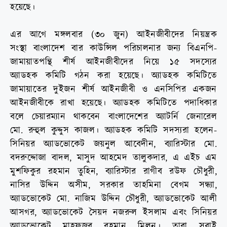
হয়েছে।
এর আগে মঙ্গলবার (৩০ জুন) আইনজীবীদের নিয়ন্ত্রক
সংস্থা বাংলাদেশ বার কাউন্সিল পরিচালনার জন্য বিএনপি-
জামায়াতপন্থি শীর্ষ আইনজীবীদের নিয়ে ১৫ সদস্যের
অ্যাডহক কমিটি গঠন করা হয়েছে। অ্যাডহক কমিটিতে
জামায়াতের দুইজন শীর্ষ আইনজীবী ও এনসিপির একজন
আইনজীবীকে রাখা হয়েছে। অ্যাডহক কমিটিতে পদাধিকার
বলে চেয়ারম্যান থাকবেন বাংলাদেশের অ্যাটর্নি জেনারেল
মো. রুহুল কুদ্দুস কাজল। অ্যাডহক কমিটি সদস্যরা হলেন-
সিনিয়র অ্যাডভোকেট জয়নুল আবেদীন, ব্যারিস্টার মো.
বদরুদ্দোজা বাদল, মাসুদ আহমেদ তালুকদার, এ এইচ এম
মুশফিকুর রহমান তুহিন, ব্যারিস্টার রাগীব রউফ চৌধুরী,
নাসির উদ্দিন অসীম, সরকার তাহমিনা বেগম সন্ধ্যা,
অ্যাডভোকেট মো. নাজিম উদ্দিন চৌধুরী, অ্যাডভোকেট আলী
আসগর, অ্যাডভোকেট সৈয়দ নজরুল ইসলাম এবং সিনিয়র
অ্যাডভোকেট মাহফুজুর রহমান মিলন। তারা সবাই