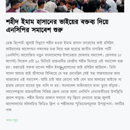
শহীদ ইমাম হাসানের ভাইয়ের বক্তব্য দিয়ে
এনসিপির সমাবেশ শুরু
ডেস্ক রিপোর্ট: জুলাই বিপ্লবে শহীদ হওয়া ইমাম হাসান তায়েবের ভাই রবিউল
আউয়ালের আবেগঘন বক্তব্যের মধ্য দিয়ে শুরু হয়েছে জাতীয় নাগরিক পার্টি
(এনসিপি) আয়োজিত নতুন বাংলাদেশের ইশতেহার ঘোষণার সমাবেশ। রোববার (৩
আগস্ট) বিকেল ৫টা ১০ মিনিটে রাজধানীর কেন্দ্রীয় শহীদ মিনারে এই সমাবেশ শুরু
হয়। শুরুতেই বক্তব্য রাখেন শহীদ ইমাম হাসানের ভাই রবিউল আউয়াল। তিনি
বলেন আমার ভাই জীবনের বিনিময়ে যে স্বপ্ন দেখেছিল সেই স্বপ্ন বাস্তবায়নের জন্য
আজকের এই সমাবেশ। আমি চাই আর কোনো ভাই যেন তার আদরের ভাইকে না
হারায় কোনো মায়ের বুক খালি না হয়। বাংলাদেশ স্বাধীনভাবে মাথা তুলে দাঁড়াক।
সমাবেশস্থলে রাজধানীসহ বিভিন্ন জেলা থেকে আসা এনসিপি নেতাকর্মীদের উপস্থিতি
ক্রমশ বাড়ছে। শহীদ মিনার প্রাঙ্গণে বসানো বড় স্ক্রিনে দেখানো হচ্ছে জুলাই
আন্দোলনের দলিলচিত্ ভিডিও ক্লিপ ও শহীদদের স্মৃতিচারণমূলক উপস্থাপনা। দলটির
পক্ষ
আরও পড়ুন