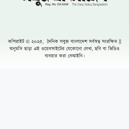
প্রাণনাশের হুমকির অভিযোগে সংবাদ সম্মেলন: ৫
বসতবাড়িতে তালা
নোয়াখালীতে প্রবাসীর স্ত্রীকে পিপ্তল ঠেকিয়ে
চাঁদাবাজি, গ্রেফতার -১
পাঁচ আগস্টের দুই বছর: অর্জনের স্বীকৃতি,
অপূর্ণতার প্রশ্ন
পূবাইলে সাংবাদিকের পৈত্রিক জমি আওয়ামীলীগ
নেতার দখলে নেয়ার অভিযোগ, প্রশাসনের
হস্তক্ষেপ কামনা
দুর্যোগ ব্যবস্থাপনা কর্মকর্তা মনিরুজ্জামানের
অস্বাভাবিক সম্পদের পাহাড়
পপুলার লাইফের গ্রাহকরা দাবির টাকা পাচ্ছে না
Leave a Comment Cancel reply
বিশ্বকাপ মাতানো তারকা থাকবেন টি-টোয়েন্টির
ফাইনালে