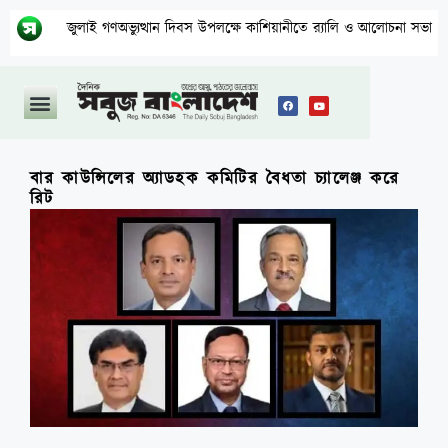
জুলাই গণঅভ্যুত্থান দিবস উপলক্ষে কাশিয়ানীতে র‍্যালি ও আলোচনা সভা অনুষ্ঠিত
বার কাউন্সিলের অ্যাডহক কমিটির বৈধতা চ্যালেঞ্জ করে
রিট