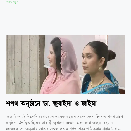
আরও পড়ুন
শপথ অনুষ্ঠানে ডা. জুবাইদা ও জাইমা
ডেস্ক রিপোর্টঃ বিএনপি চেয়ারম্যান তারেক রহমান সংসদ সদস্য হিসেবে শপথ গ্রহণ
অনুষ্ঠানে উপস্থিত ছিলেন তার স্ত্রী জুবাইদা রহমান এবং কন্যা জাইমা রহমান।
মঙ্গলবার ১৭ ফেব্রুয়ারি জাতীয় সংসদ ভবনে শপথ বাক্য পাঠ করান প্রধান নির্বাচন