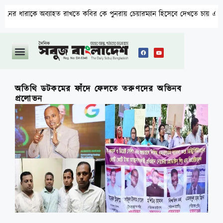
হত রাখতে কবির কে পুনরায় চেয়ারম্যান হিসেবে দেখতে চায় এলাকাবাসী
অতিথি ডটকমের ফাঁদে ফেলতে তরুণদের অভিনব
প্রলোভন