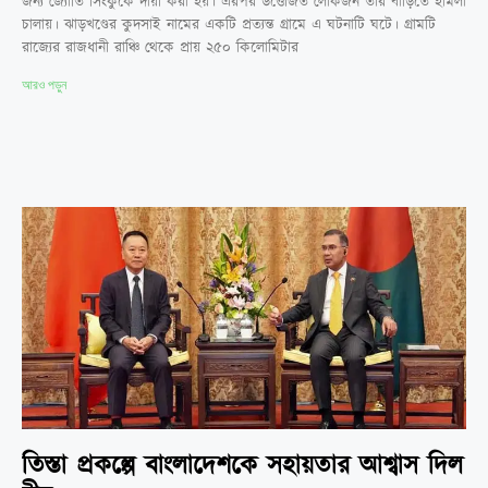
জন্য জ্যোতি সিংকুকে দায়ী করা হয়। এরপর উত্তেজিত লোকজন তার বাড়িতে হামলা
চালায়। ঝাড়খণ্ডের কুদসাই নামের একটি প্রত্যন্ত গ্রামে এ ঘটনাটি ঘটে। গ্রামটি
রাজ্যের রাজধানী রাঞ্চি থেকে প্রায় ২৫০ কিলোমিটার
আরও পড়ুন
তিস্তা প্রকল্পে বাংলাদেশকে সহায়তার আশ্বাস দিল