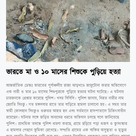
ভারতে মা ও ১০ মাসের শিশুকে পুড়িয়ে হত্যা
আন্তর্জাতিক ডেস্কঃ ভারতের পূর্বাঞ্চলীয় রাজ্য ঝাড়খণ্ডে জাদুটোনা করার অভিযোগে
এক নারী ও তার ১০ মাসের শিশুপুত্রকে পুড়িয়ে হত্যার ঘটনা ঘটেছে। এ ঘটনায়
চারজনকে গ্রেপ্তার করেছে পুলিশ। খবর বিবিসি। পুলিশ জানায়, নিহত নারীর নাম
জ্যোতি সিংকু। গত মঙ্গলবার রাতে তার বাড়িতে হামলা চালানো হয়। এ সময় তার
স্বামী কোলহান সিংকুও গুরুতর আহত হন এবং বর্তমানে হাসপাতালে চিকিৎসাধীন
রয়েছেন। ঘটনার সঙ্গে জড়িত অন্যদের ধরতে অভিযান চলছে বলে জানিয়েছে
পুলিশ। প্রাথমিক তদন্তে পুলিশ ধারণা করছে, গ্রামে ছড়িয়ে পড়া গুজব ও কুসংস্কার
এ হামলার পেছনে ভূমিকা রেখেছে। সম্প্রতি গ্রামের এক ব্যক্তির অসুস্থতা ও মৃত্যুর