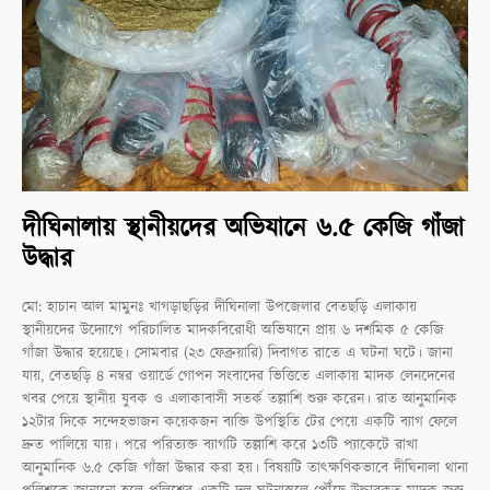
দীঘিনালায় স্থানীয়দের অভিযানে ৬.৫ কেজি গাঁজা
উদ্ধার
মো: হাচান আল মামুনঃ খাগড়াছড়ির দীঘিনালা উপজেলার বেতছড়ি এলাকায়
স্থানীয়দের উদ্যোগে পরিচালিত মাদকবিরোধী অভিযানে প্রায় ৬ দশমিক ৫ কেজি
গাঁজা উদ্ধার হয়েছে। সোমবার (২৩ ফেব্রুয়ারি) দিবাগত রাতে এ ঘটনা ঘটে। জানা
যায়, বেতছড়ি ৪ নম্বর ওয়ার্ডে গোপন সংবাদের ভিত্তিতে এলাকায় মাদক লেনদেনের
খবর পেয়ে স্থানীয় যুবক ও এলাকাবাসী সতর্ক তল্লাশি শুরু করেন। রাত আনুমানিক
১২টার দিকে সন্দেহভাজন কয়েকজন ব্যক্তি উপস্থিতি টের পেয়ে একটি ব্যাগ ফেলে
দ্রুত পালিয়ে যায়। পরে পরিত্যক্ত ব্যাগটি তল্লাশি করে ১৩টি প্যাকেটে রাখা
আনুমানিক ৬.৫ কেজি গাঁজা উদ্ধার করা হয়। বিষয়টি তাৎক্ষণিকভাবে দীঘিনালা থানা