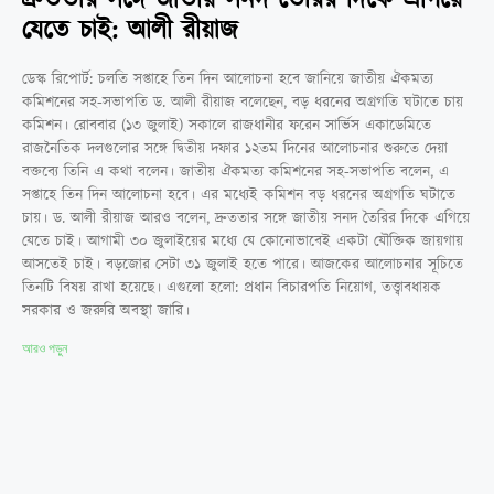
যেতে চাই: আলী রীয়াজ
ডেস্ক রিপোর্ট: চলতি সপ্তাহে তিন দিন আলোচনা হবে জানিয়ে জাতীয় ঐকমত্য
কমিশনের সহ-সভাপতি ড. আলী রীয়াজ বলেছেন, বড় ধরনের অগ্রগতি ঘটাতে চায়
কমিশন। রোববার (১৩ জুলাই) সকালে রাজধানীর ফরেন সার্ভিস একাডেমিতে
রাজনৈতিক দলগুলোর সঙ্গে দ্বিতীয় দফার ১২তম দিনের আলোচনার শুরুতে দেয়া
বক্তব্যে তিনি এ কথা বলেন। জাতীয় ঐকমত্য কমিশনের সহ-সভাপতি বলেন, এ
সপ্তাহে তিন দিন আলোচনা হবে। এর মধ্যেই কমিশন বড় ধরনের অগ্রগতি ঘটাতে
চায়। ড. আলী রীয়াজ আরও বলেন, দ্রুততার সঙ্গে জাতীয় সনদ তৈরির দিকে এগিয়ে
যেতে চাই। আগামী ৩০ জুলাইয়ের মধ্যে যে কোনোভাবেই একটা যৌক্তিক জায়গায়
আসতেই চাই। বড়জোর সেটা ৩১ জুলাই হতে পারে। আজকের আলোচনার সূচিতে
তিনটি বিষয় রাখা হয়েছে। এগুলো হলো: প্রধান বিচারপতি নিয়োগ, তত্ত্বাবধায়ক
সরকার ও জরুরি অবস্থা জারি।
আরও পড়ুন