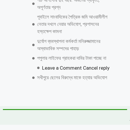
জুলাই গণঅভ্যুত্থান দিবস উপলক্ষে কাশিয়ানীতে
র‍্যালি ও আলোচনা সভা অনুষ্ঠিত
উত্তরায় বেনামি ক্লাবের রফিকের জমজমাট জুয়ার
আসর, যথারীতি নিরব প্রশাসন
উন্নয়নের ধারাকে অব্যাহত রাখতে কবির কে
পুনরায় চেয়ারম্যান হিসেবে দেখতে চায় এলাকাবাসী
বাংলাদেশ জাতীয়তাবাদী দল (বিএনপি)-এর
খুরুশকুল ইউনিয়নের অকুতোভয় সৈনিক মরহুম