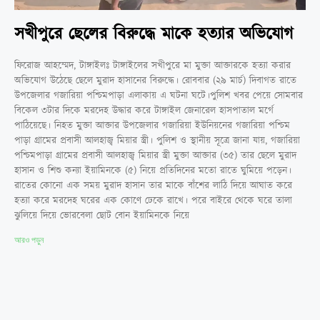
সখীপুরে ছেলের বিরুদ্ধে মাকে হত্যার অভিযোগ
ফিরোজ আহম্মেদ, টাঙ্গাইলঃ টাঙ্গাইলের সখীপুরে মা মুক্তা আক্তারকে হত্যা করার
অভিযোগ উঠেছে ছেলে মুরাদ হাসা‌নের বিরুদ্ধে। রোববার (২৯ মার্চ) ‌দিবাগত রাতে
উপজেলার গজারিয়া পশ্চিমপাড়া এলাকায় এ ঘটনা ঘটে।পুলিশ খবর পেয়ে সোমবার
বিকেল ৩টার দিকে মরদেহ উদ্ধার করে টাঙ্গাইল জেনারেল হাসপাতাল মর্গে
পাঠিয়েছে। নিহত মুক্তা আক্তার উপজেলার গজারিয়া ইউনিয়নের গজারিয়া পশ্চিম
পাড়া গ্রামের প্রবাসী আলহাজ্ব মিয়ার স্ত্রী। পুলিশ ও স্থানীয় সূত্রে জানা যায়, গজারিয়া
পশ্চিমপাড়া গ্রামের প্রবাসী আলহাজ্ব মিয়ার স্ত্রী মুক্তা আক্তার (৩৫) তার ছেলে মুরাদ
হাসান ও শিশু কন্যা ইয়ামিনকে (৫) নিয়ে প্রতিদিনের মতো রাতে ঘুমিয়ে পড়েন।
রাতের কোনো এক সময় মুরাদ হাসান তার মাকে বা‌ঁশের লা‌ঠি দি‌য়ে আঘাত করে
হত্যা করে মরদেহ ঘরের এক কোণে ঢেকে রাখে। পরে বাইরে থেকে ঘরে তালা
ঝুলিয়ে দিয়ে ভোরবেলা ছোট বোন ইয়ামিনকে নিয়ে
আরও পড়ুন