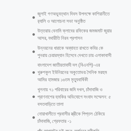
নিজস্ব প্রতিবেদক ॥ জাতীয় কবি কাজী নজরুল ইসলামের কবরের পাশে শায়িত
হলেন ইনকিলাব মঞ্চের মুখপাত্র শরিফ ওসমান হাদি। শনিবার (২০ ডিসেম্বর) বিকেল
সাড়ে ৩টার দিকে ঢাকা বিশ্ববিদ্যালয়ের কেন্দ্রীয় জামে মসজিদের পাশে জাতীয় কবির
পাশে হাদিকে সমাহিত করা হয়। এর আগে জাতীয় সংসদ ভবনের দক্ষিণ প্লাজায়
হাদির জানাজা সম্পন্ন হয়। দুপুর ২টা ৩৩ মিনিটে অনুষ্ঠিত জানাজায় সারাদেশ থেকে
বিভিন্ন শ্রেণি–পেশার হাজারো মানুষের উপস্থিত হন। জানাজা শেষে দুপুর ৩টার দিকে
হাদির মরদেহ বহনকারী গাড়ি ঢাবির কেন্দ্রীয় মসজিদ এলাকায় নিয়ে আসা হয়।
হাদির জানাজার নামাজ পড়ান তার বড় ভাই আবু বকর সিদ্দিক। এসময় পুরো
এলাকায় শোকাবহ পরিবেশের সৃষ্টি হয়। জানা যায়, শনিবার বেলা সাড়ে ১১টা থেকে
কবর খনন করে প্রস্তুত করা হয়। সেখানে উপস্থিত ছিলেন ঢাকা বিশ্ববিদ্যালয়ের প্রক্টর
সাইফুদ্দিন আহমেদ, ঢাকা মেট্রোপলিটন পুলিশের
আরও পড়ুন