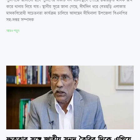
পুলিশকে জানানো হলে পুলিশের একটি দল ঘটনাস্থলে পৌঁছে উদ্ধারকৃত মাদক জব্দ
করে থানায় নিয়ে যায়। স্থানীয় সূত্রে জানা গেছে, দীর্ঘদিন ধরে বেতছড়ি এলাকায়
মাদকবিরোধী সচেতনতা কার্যক্রম চালিয়ে আসছেন দীঘিনালা উপজেলা বিএনপির
সহ-দপ্তর সম্পাদক
আরও পড়ুন
দ্রুততার সঙ্গে জাতীয় সনদ তৈরির দিকে এগিয়ে