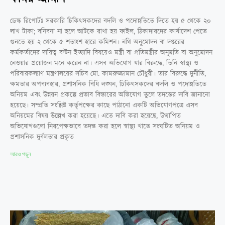
ডেস্ক রিপোর্টঃ সরকারি চিকিৎসকদের বদলি ও পদোন্নতিতে দিতে হয় ৫ থেকে ২০
লাখ টাকা; বনিবনা না হলে আটকে রাখা হয় ফাইল, ঠিকাদারদের কার্যাদেশ পেতে
গুনতে হয় ২ থেকে ৫ শতাংশ হারে কমিশন। নথি অনুমোদন বা দপ্তরের
কর্মকর্তাদের দায়িত্ব বণ্টন ইত্যাদি বিষয়েও মন্ত্রী বা প্রতিমন্ত্রীর অনুমতি বা অনুমোদন
নেওয়ার প্রয়োজন মনে করেন না। এসব অভিযোগ যার বিরুদ্ধে, তিনি স্বাস্থ্য ও
পরিবারকল্যাণ মন্ত্রণালয়ের সচিব মো. কামরুজ্জামান চৌধুরী। তার বিরুদ্ধে দুর্নীতি,
ক্ষমতার অপব্যবহার, প্রশাসনিক বিধি লঙ্ঘন, চিকিৎসকদের বদলি ও পদোন্নতিতে
অনিয়ম এবং উন্নয়ন প্রকল্পে প্রভাব বিস্তারের অভিযোগ তুলে তদন্তের দাবি জানানো
হয়েছে। সম্প্রতি সংশ্লিষ্ট কর্তৃপক্ষের কাছে পাঠানো একটি অভিযোগপত্রে এসব
অনিয়মের বিষয় উল্লেখ করা হয়েছে। এতে দাবি করা হয়েছে, উত্থাপিত
অভিযোগগুলো নিরপেক্ষভাবে তদন্ত করা হলে স্বাস্থ্য খাতে সংঘটিত অনিয়ম ও
প্রশাসনিক দুর্বলতার প্রকৃত
আরও পড়ুন