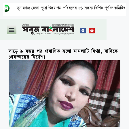
ুনামগঞ্জ জেলা পূজা উদযাপন পরিষদের ৮১ সদস্য বিশিষ্ঠ পূর্ণাঙ্গ কমিটির অনুমোদন
সাড়ে ৯ বছর পর প্রমাণিত হলো মামলাটি মিথ্যা, বাদিকে
গ্রেফতারের নির্দেশ!