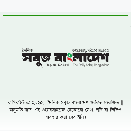
বিশিষ্ঠ পূর্ণাঙ্গ কমিটির অনুমোদন
সাতক্ষীরায় রাস্তা উদ্বোধন ও বৃক্ষরোপণ করলেন
জেলা পরিষদ প্রশাসক হাবিবুল ইসলাম হাবিব
খাগড়াছড়িতে প্রমিলা কাপ ফুটবল ও ব্যাডমিন্টন
টুর্নামেন্টের শুভ উদ্বোধন
যে জাল থেকে রেহাই পাচ্ছে না জল জীবনের কেউ-
নলডাঙ্গায় প্রসাশনকে বৃদ্ধাঙ্গুল দেখিয়ে পোনা মাছ
নিধনের মহোৎসব
বৃষ্টির মৌসুম এলেই রাজধানী ঢাকা যেন এক পরিচিত
দুর্ভোগের নগরী
সাংবাদিক সুরক্ষা আইন প্রণয়নে সরকারকে ৩
মাসের আল্টিমেটাম
শ্রীমঙ্গলে দলীয় নেতা তাজ উদ্দিনকে পাশে পেয়ে
কান্নায় ভেঙে পড়লেন প্রক্ষাঘাতগ্রস্থ বিএনপি
কর্মী