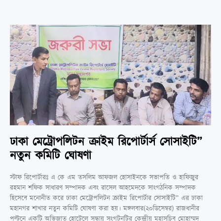
ঢাকা মেট্রোপলিটন ক্রাইম রিপোর্টার্স সোসাইটি”
নতুন কমিটি ঘোষণা
স্টাফ রিপোর্টারঃ এ কে এম তসলিম আফজল হোসাইনকে সভাপতি ও হাফিজুর
রহমান শফিক সাধারণ সম্পাদক এবং রাসেল আহমেদকে সাংগঠনিক সম্পাদক
হিসেবে মনোনীত করে ঢাকা মেট্রোপলিটন ক্রাইম রিপোর্টার সোসাইটি” এর ঢাকা
মহানগর শাখার নতুন কমিটি ঘোষণা করা হয়। মঙ্গলবার(২০ডিসেম্বর) রাজধানীর
পল্টনে একটি অভিজাত হোটেলে সন্ধায় সংগটনটির কেন্দ্রীয় মহাসচিব মোহাম্মদ