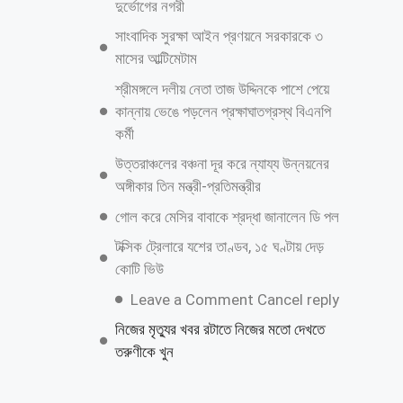
আরও পড়ুন
সুনামগঞ্জ জেলা পূজা উদযাপন পরিষদের ৮১ সদস্য