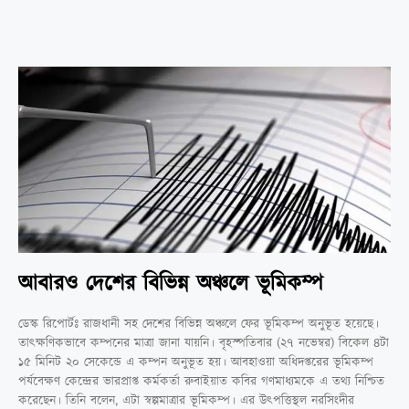
আবারও দেশের বিভিন্ন অঞ্চলে ভূমিকম্প
ডেস্ক রিপোর্টঃ রাজধানী সহ দেশের বিভিন্ন অঞ্চলে ফের ভূমিকম্প অনুভূত হয়েছে।
তাৎক্ষণিকভাবে কম্পনের মাত্রা জানা যায়নি। বৃহস্পতিবার (২৭ নভেম্বর) বিকেল ৪টা
১৫ মিনিট ২০ সেকেন্ডে এ কম্পন অনুভূত হয়। আবহাওয়া অধিদপ্তরের ভূমিকম্প
পর্যবেক্ষণ কেন্দ্রের ভারপ্রাপ্ত কর্মকর্তা রুবাইয়াত কবির গণমাধ্যমকে এ তথ্য নিশ্চিত
করেছেন। তিনি বলেন, এটা স্বল্পমাত্রার ভূমিকম্প। এর উৎপত্তিস্থল নরসিংদীর