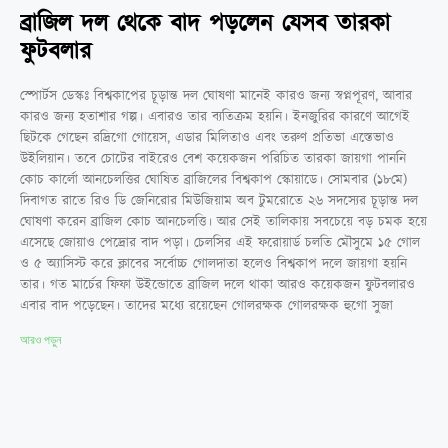
ব্রাজিল দল থেকে বাদ পড়লেন যেসব তারকা
ফুটবলার
স্পোর্টস ডেস্কঃ বিশ্বকাপের চূড়ান্ত দল ঘোষণা মানেই কারও জন্য স্বপ্নপূরণ, আবার
কারও জন্য হতাশার গল্প। এবারও তার ব্যতিক্রম হয়নি। ইনজুরির কারণে আগেই
ছিটকে গেছেন রদ্রিগো গোয়েস, এডার মিলিতাও এবং তরুণ প্রতিভা এস্তেভাও
উইলিয়ান। তবে চোটের বাইরেও বেশ কয়েকজন পরিচিত তারকা জায়গা পাননি
কোচ কার্লো আনচেলত্তির ঘোষিত ব্রাজিলের বিশ্বকাপ স্কোয়াডে। সোমবার (১৮মে)
দিবাগত রাতে রিও ডি জেনিরোর মিউজিয়াম অব টুমরোতে ২৬ সদস্যের চূড়ান্ত দল
ঘোষণা করেন ব্রাজিল কোচ আনচেলত্তি। আর সেই তালিকায় সবচেয়ে বড় চমক হয়ে
এসেছে জোয়াও পেদ্রোর বাদ পড়া। চেলসির এই ফরোয়ার্ড চলতি মৌসুমে ১৫ গোল
ও ৫ অ্যাসিস্ট করে ক্লাবের সর্বোচ্চ গোলদাতা হলেও বিশ্বকাপ দলে জায়গা হয়নি
তার। গত মার্চের ফিফা উইন্ডোতে ব্রাজিল দলে থাকা আরও কয়েকজন ফুটবলারও
এবার বাদ পড়েছেন। তাদের মধ্যে রয়েছেন গোলরক্ষক গোলরক্ষক হুগো সুজা
আরও পড়ুন