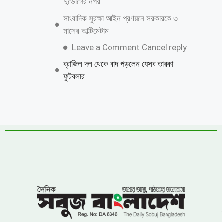
পানির নিচের গ্যাস পাইপে লিকেজ, নোয়াখালী-
লক্ষ্মীপুরে সরবরাহ বন্ধ
সাতক্ষীরা ছাত্রদলের উপর হামলা,জেলা সভাপতি ও
সাধারন সম্পাদকের কঠোর হুশিয়ারি
‎সুশৃঙ্খল সড়ক ও মোটরযান ব্যবস্থাপনায়
ন্যায্যতার দাবিতে জাতীয় প্রেসক্লাবের সামনে
শান্তিপূর্ণ আন্দোলন
ফ্যামিলি কার্ড বিতরণ কার্যক্রমে সুপারভাইজার
নিয়োগে অনিয়মের অভিযোগ
সুনামগঞ্জ জেলা পূজা উদযাপন পরিষদের ৮১ সদস্য
বিশিষ্ঠ পূর্ণাঙ্গ কমিটির অনুমোদন