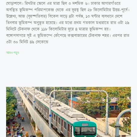
ঘোড়াশালে। রিখটার স্কেলে এর মাত্রা ছিল ৩ দশমিক ৬। ঢাকার আগারগাঁওয়ে
অবস্থিত ভূমিকম্প পরিমাপকেন্দ্র থেকে এর দূরত্ব ছিল ২৮ কিলোমিটার উত্তর-পূর্বে।
উল্লেখ্য, আজ (বৃহস্পতিবার) বিকেল সাড়ে ৪টা পর্যন্ত, ১৩ ঘণ্টার ব্যবধানে দেশে
তিনবার ভূমিকম্প অনুভূত হয়েছে। এর মধ্যে প্রথম গতকাল মধ্যরাতে রাত ৩টা ২৯
মিনিটে টেকনাফ থেকে ১১৮ কিলোমিটার দূরে ৪ মাত্রার ভূমিকম্প হয়।
বঙ্গোপসাগরে সৃষ্ট এ ভূমিকম্পে কেঁপেছে কক্সবাজারের টেকনাফ শহর। এরপর রাত
৩টা ৩০ মিনিট ৪৯ সেকেন্ডে
আরও পড়ুন