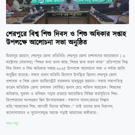
শেরপুরে বিশ্ব শিশু দিবস ও শিশু অধিকার সপ্তাহ
উপলক্ষে আলোচনা সভা অনুষ্ঠিত
মিজানুর রহমান, শেরপুর জেলা প্রতিনিধি: শেরপুর জেলা প্রশাসনের আয়োজনে ( ৬
অক্টোবর সোমবার) “শিশুর কথা শুনব আজ, শিশুর জন্য করব কাজ” প্রতিপাদ্যে বিশ্ব
শিশু দিবস ও শিশু অধিকার সপ্তাহ-২০২৫ উপলক্ষে আলোচনা সভা ও বর্ণাঢ্য র‍্যালি
অনুষ্ঠিত হয়েছে। সভায় প্রধান অতিথি হিসেবে উপস্থিত ছিলেন শেরপুর জেলা
প্রশাসক ও বিজ্ঞ জেলা ম্যাজিস্ট্রেট তরফদার মাহমুদুর রহমান। সভায় সভাপতিত্ব
করেন অতিরিক্ত জেলা প্রশাসক (সার্বিক) জনাব মোঃ শাকিল আহমেদ। শিশুদের
অধিকার, সুরক্ষা ও ভবিষ্যৎ গড়ার প্রত্যয়ে আয়োজিত বিভিন্ন কর্মসূচিতে শিশু-
কিশোরদের অংশগ্রহণ ছিল উৎসাহব্যঞ্জক। বক্তাগণ বলেন,আমরা বিশ্বাস
করি,“আজকের শিশু, আগামী দিনের ভবিষ্যৎ।” তাই তাদের জন্য নিরাপদ,
ভালোবাসাময় ও সুযোগসমৃদ্ধ সমাজ গড়াই আমাদের অঙ্গীকার।
আরও পড়ুন