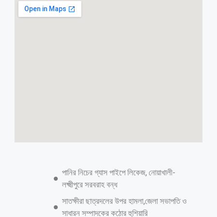
একদিনে প্রায় ৮ শতাধিক যুদ্ধবন্দিকে মুক্তি দিলো
রাশিয়া-ইউক্রেন
স্টাফ রিপোর্টার: গত সাড়ে তিন বছরের যুদ্ধের ইতিহাসে এ যাবৎকালের সর্বোচ্চ
সংখ্যক যুদ্ধবন্দিকে মুক্তি দিয়েছে রাশিয়া ও ইউক্রেন। শুক্রবার উভয় দেশই ৭৮০
জন যুদ্ধবন্দিকে মুক্তি দিয়েছে। এদের মধ্যে সামরিক-বেসামরিক উভয় ধরনের বন্দি
রয়েছে। ব্রিটিশ বার্তাসংস্থা রয়টার্স এক প্রতিবেদনে জানিয়েছে, শুক্রবার ছাড়া পাওয়া
এই যুদ্ধবন্দিদের অর্ধেক অর্থাৎ ৩৯০ জন ইউক্রেনের, বাকি অর্ধেক রাশিয়ার। উভয়