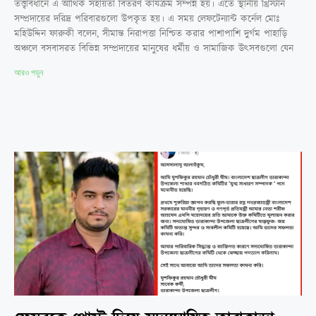
তত্ত্বাবধানে এ আর্থিক সহায়তা বিতরণ কার্যক্রম সম্পন্ন হয়। এতে স্থানীয় খ্রিস্টান
সম্প্রদায়ের দরিদ্র পরিবারগুলো উপকৃত হয়। এ সময় লেফটেন্যান্ট কর্নেল মোঃ
মহিউদ্দিন ফারুকী বলেন, সীমান্ত নিরাপত্তা নিশ্চিত করার পাশাপাশি দুর্গম পাহাড়ি
অঞ্চলে বসবাসরত বিভিন্ন সম্প্রদায়ের মানুষের ধর্মীয় ও সামাজিক উৎসবগুলো যেন
আরও পড়ুন