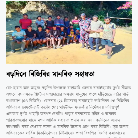
বড়দিনে বিজিবির মানবিক সহায়তা
মো: হাচান আল মামুনঃ বড়দিন উপলক্ষে রাঙ্গামাটি জেলার বাঘাইহাটের দুর্গম সীমান্ত
অঞ্চলে বসবাসরত খ্রিস্টান সম্প্রদায়ের অসহায় মানুষের পাশে দাঁড়িয়েছে বর্ডার গার্ড
বাংলাদেশ (৫৪ বিজিবি)। রোববার (২১ ডিসেম্বর) বাঘাইহাট ব্যাটালিয়ন ৫৪ বিজিবির
অধিনায়ক লেফটেন্যান্ট কর্নেল মোঃ মহিউদ্দিন ফারুকীর নির্দেশনায় দায়িত্বপূর্ণ
এলাকার দুর্গম পাহাড়ি জনপদ বেথলিং পাড়ায় বসবাসরত দরিদ্র ও অসহায়
পরিবারগুলোর মাঝে নগদ আর্থিক সহায়তা প্রদান করা হয়। বড়দিনের আনন্দ
ভাগাভাগি করে নেওয়ার লক্ষ্যে এ মানবিক উদ্যোগ গ্রহণ করে বিজিবি। সূত্র জানায়,
অধিনায়কের সার্বিক দিকনির্দেশনায় নিউথাংনাং পাড়া বিওপির বিওপি কমান্ডারের