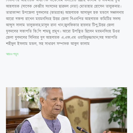
বিএনপির আহবায়ক অধ্যাপক একে.এম এনায়েত উল্লাহ কালাম ও একমাত্র যুগ্ম
আহবায়ক (সাবেক কেন্দ্রীয় সংসদের ছাত্রদল নেতা) মোতাহার হোসেন তালুকদার।
তারাকান্দা উপজেলা যুবদলের (ভারপ্রাপ্ত) আহবায়ক আসাদুল হক মন্ডলে সঞ্চালনায়
আরো বক্তব্য রাখেন ময়মনসিংহ উত্তর জেলা বিএনপির আহবায়ক কমিটির সদস্য
আব্দুস সালাম তালুকদার,মাসুদ রানা খান,জুলফিকার হায়দার টিপু,উত্তর জেলা
যুবদলের সভাপতি ভি.পি শামছু প্রমূখ। আরো উপস্থিত ছিলেন ময়মনসিংহ উওর
জেলা যুবদলের সিনিয়র যুব আহবায়ক এ.এফ.এম ওয়াহিদুজ্জামান,সহ সভাপতি
শহীদুল ইসলাম মন্ডল, সহ সাধারণ সম্পাদক আবুল কালাম
আরও পড়ুন