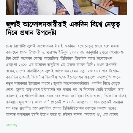
জুলাই আন্দোলনকারীরাই একদিন বিশ্বে নেতৃত্ব
দিবে প্রধান উপদেষ্টা
ডেস্ক রিপোটঃ জুলাই আন্দোলনকারীরাই একদিন বিশ্বে নেতৃত্ব দেবে বলে মন্তব্য
করেছেন প্রধান উপদেষ্টা ড. মুহাম্মদ ইউনূস।বুধবার ২৮ জানুয়ারি দুপুরে বাংলাদেশ-
চীন মৈত্রী সম্মেলন কেন্দ্রে আয়োজিত ‘ডিজিটাল ডিভাইস অ্যান্ড ইনোভেশন
এক্সপো-২০২৬ এর উদ্বোধন অনুষ্ঠানে এই মন্তব্য করেন তিনি। প্রধান উপদেষ্টা
বলেন, দেশের রাজনীতিতে জুলাই আন্দোলন যেমন নতুন সম্ভাবনার দ্বার উন্মোচন
করেছিল তেমনই ডিজিটাল ডিভাইস অ্যান্ড ইনোভেশন এক্সপো তথ্যপ্রযুক্তি খাতে
নতুন সম্ভাবনার উন্মোচন করবে। জুলাই আন্দোলনকারীরাই একদিন বিশ্বে নেতৃত্ব
দেবে। জুলাই অভুত্থ্যানে ইন্টারনেট বন্ধ করার পর যে বিক্ষোভ তৈরি হয়েছিল, তার
কারণেই মহাশক্তিশালী এক সরকারের পতন ঘটেছিল। তিনি বলেন, ‘ডিজিটাল খাতই
বর্তমানে মূল খাত। কারণ এটি থেকেই পরিবর্তন আসবে। এ খাত থেকেই অন্যান্য
সব খাত প্রভাবিত হবে।নাগরিক সেবার ডিজিটাইলেশন কাগজে কলমে হলেও
আদতে বাস্তবায়ন হয়নি উল্লেখ করে ড. ইউনূস বলেন, ‘সরকার শুধু একধরনের
আরও পড়ুন