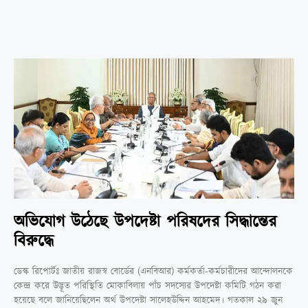
অভিযোগ উঠেছে উপদেষ্টা পরিষদের সিদ্ধান্তের
বিরুদ্ধে
ডেস্ক রিপোর্টঃ জাতীয় রাজস্ব বোর্ডের (এনবিআর) কর্মকর্তা-কর্মচারীদের আন্দোলনকে
কেন্দ্র করে উদ্ভূত পরিস্থিতি মোকাবিলায় পাঁচ সদস্যের উপদেষ্টা কমিটি গঠন করা
হয়েছে বলে জানিয়েছিলেন অর্থ উপদেষ্টা সালেহউদ্দিন আহমেদ। গতকাল ২৯ জুন