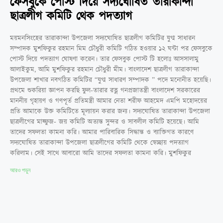
ফেসবুকে পোস্ট দিয়ে সদ্যঘোষিত তারাকান্দা
ছাত্রলীগ কমিটি থেক পদত্যাগ
ময়মনসিংহের তারাকান্দা উপজেলা সদ্যঘোষিত ছাত্রলীগ কমিটির যুগ্ম সাধারন
সম্পাদক মুশফিকুর রহমান মিম চৌধুরী কমিটি গঠিত হওয়ার ১২ ঘন্টা পর ফেসবুকে
পোস্ট দিয়ে পদত্যাগ ঘোষণা করেন। তার ফেসবুক পোস্ট টি হলোঃ আসসালামু
আলাইকুম, আমি মুশফিকুর রহমান চৌধুরী মীম। বাংলাদেশ ছাত্রলীগ তারাকান্দা
উপজেলা শাখার নবগঠিত কমিটির “যুগ্ম সাধারণ সম্পাদক ” পদে মনোনীত হয়েছি।
প্রথমে শুকরিয়া জ্ঞাপন করছি ফুল-তারার রত্ন গনপ্রজাতন্ত্রী বাংলাদেশ সরকারের
মাননীয় গৃহায়ণ ও গণপূর্ত প্রতিমন্ত্রী আমার নেতা শরীফ আহমেদ এমপি মহোদয়ের
প্রতি আমাকে উক্ত কমিটিতে মূল্যায়ন করার জন্য। সদ্যঘোষিত তারাকান্দা উপজেলা
ছাত্রলীগের মাহ্ফুজ- জয় কমিটি অত্যন্ত সুন্দর ও সাবলীল কমিটি হয়েছে। আমি
তাদের সফলতা কামনা করি। আমার পারিবারিক সিদ্ধান্ত ও ব্যাক্তিগত কারণে
সদ্যঘোষিত তারাকান্দা উপজেলা ছাত্রলীগের কমিটি থেকে স্বেচ্ছায় পদত্যাগ
করিলাম। সেই সাথে আবারো আমি তাদের সফলতা কামনা করি। মুশফিকুর
আরও পড়ুন