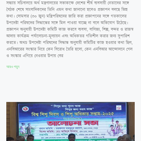
সন্ধ্যায় সচিবালয়ে অর্থ মন্ত্রণালয়ের সভাকক্ষে দেশের শীর্ষ ব্যবসায়ী নেতাদের সঙ্গে
বৈঠক শেষে সাংবাদিকদের তিনি এমন কথা জানানো হলেও প্রজ্ঞাপন বলছে ভিন্ন
কথা। সোমবার (৩০ জুন) মন্ত্রিপরিষদের জারি করা প্রজ্ঞাপনের সঙ্গে গতকালের
উপদেষ্টা পরিষদের সিদ্ধান্তের সঙ্গে মিল পাওয়া যাচ্ছে না বলে অভিযোগ উঠেছে।
প্রজ্ঞাপন অনুযায়ী উপদেষ্টা কমিটি কাজ করবে ব্যবসা, বাণিজ্য, শিল্প, বন্দর ও রাজস্ব
আদায় কার্যক্রম পর্যালোচনা-মূল্যায়ন এবং অধিকতর গতিশীল করার জন্য সুপারিশ
করতে। অথচ উপদেষ্টা পরিষদের সিদ্ধান্ত অনুযায়ী কমিটির কাজ হওয়ার কথা ছিল,
এনবিআরের সংস্কার নিয়ে কেন বিরোধ তৈরি হলো, কেন এনবিআর আন্দোলনে গেল
ও সংস্কার এগিয়ে নেওয়ার উপায় বের
আরও পড়ুন