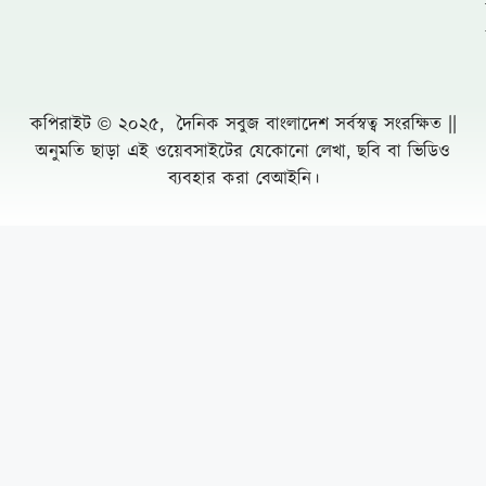
সাতক্ষীরায় রাস্তা উদ্বোধন ও বৃক্ষরোপণ করলেন
জেলা পরিষদ প্রশাসক হাবিবুল ইসলাম হাবিব
খাগড়াছড়িতে প্রমিলা কাপ ফুটবল ও ব্যাডমিন্টন
টুর্নামেন্টের শুভ উদ্বোধন
যে জাল থেকে রেহাই পাচ্ছে না জল জীবনের কেউ-
নলডাঙ্গায় প্রসাশনকে বৃদ্ধাঙ্গুল দেখিয়ে পোনা মাছ
নিধনের মহোৎসব
বৃষ্টির মৌসুম এলেই রাজধানী ঢাকা যেন এক পরিচিত
দুর্ভোগের নগরী
সাংবাদিক সুরক্ষা আইন প্রণয়নে সরকারকে ৩
মাসের আল্টিমেটাম
Leave a Comment Cancel reply
ব্রাজিল দল থেকে বাদ পড়লেন যেসব তারকা
ফুটবলার