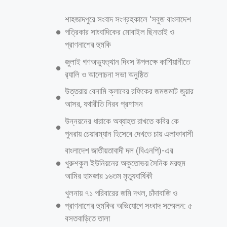
শাহজাদপুরে সংবাদ সংগ্রহকালে ‘সবুজ বাংলাদেশ
পত্রিকার সাংবাদিকের মোবাইল ছিনতাই ও
প্রাণনাশের হুমকি
জুলাই গণঅভ্যুত্থান দিবস উপলক্ষে কাশিয়ানীতে
র‍্যালি ও আলোচনা সভা অনুষ্ঠিত
উত্তরায় বেনামি ক্লাবের রফিকের জমজমাট জুয়ার
আসর, যথারীতি নিরব প্রশাসন
উন্নয়নের ধারাকে অব্যাহত রাখতে কবির কে
পুনরায় চেয়ারম্যান হিসেবে দেখতে চায় এলাকাবাসী
বাংলাদেশ জাতীয়তাবাদী দল (বিএনপি)-এর
খুরুশকুল ইউনিয়নের অকুতোভয় সৈনিক মরহুম
আমির হামজার ১৬তম মৃত্যুবার্ষিকী
খুলনায় ৭১ পরিবারের জমি দখল, চাঁদাবাজি ও
প্রাণনাশের হুমকির অভিযোগে সংবাদ সম্মেলন: ৫
বসতবাড়িতে তালা