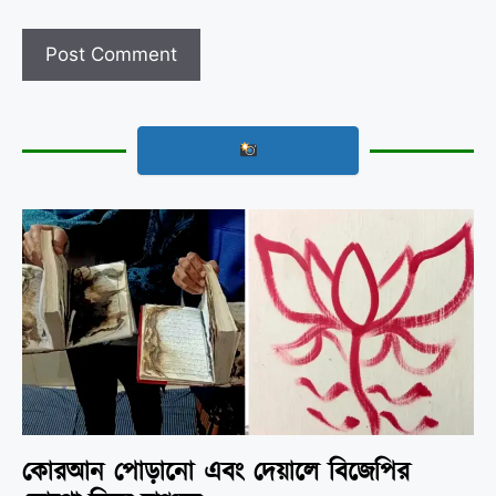
কোরআন পোড়ানো এবং দেয়ালে বিজেপির