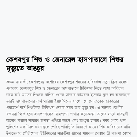
কেশবপুর শিশু ও জেনারেল হাসপাতালে শিশুর
মৃত্যুতে ভাঙচুর
রুস্তম ফারাজী, কেশবপুরঃ যশোরের কেশবপুর শহরের হাবিবগঞ্জ নতুন ব্রিজ সংলগ্ন
এলাকায় কেশবপুর শিশু ও জেনারেল হাসপাতালে চিকিৎসা নিতে আসা আরিয়ান
নামে আট মাসের শিশুকে রাশিয়া থেকে ডাক্তার কামরুল ইসলাম যুক্ত হন অনলাইনে
তারই হাসপাতালের নার্স মারিয়া ইয়াসমিনের সাথে। সে মোতাবেক ডাক্তারের
পরামর্শে নার্স শিশুটিকে চিকিৎসা দেয়ার সময় তার মৃত্যু হয়। এ ঘটনায় রোগীর
স্বজনরা ক্ষিপ্ত হলে হাসপাতালের রিসিপশন শাখার কয়েকজন তাদের সাথে মারমুখী
আচরণ করলে সাধারণ জনতা এগিয়ে আসে এবং ভাংচুর চালায়। খবর পেয়ে থানা
পুলিশের একটিদল ঘটনাস্থলে পৌঁছে পরিস্থিতি নিয়ন্ত্রণে আনে। শিশু আরিয়ানের নানি
উপজেলার গৌরীঘোনা ইউনিয়নের সারুটিয়া গ্রামের খায়রুল মোল্লার স্ত্রী নাজমা বেগম