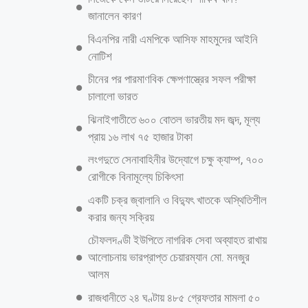
জানালেন কারণ
বিএনপির নারী এমপিকে আসিফ মাহমুদের আইনি
নোটিশ
চীনের পর পারমাণবিক ক্ষেপণাস্ত্রের সফল পরীক্ষা
চালালো ভারত
ঝিনাইগাতীতে ৬০০ বোতল ভারতীয় মদ জব্দ, মূল্য
প্রায় ১৬ লাখ ৭৫ হাজার টাকা
লংগদুতে সেনাবাহিনীর উদ্যোগে চক্ষু ক্যাম্প, ৭০০
রোগীকে বিনামূল্যে চিকিৎসা
একটি চক্র জ্বালানি ও বিদ্যুৎ খাতকে অস্থিতিশীল
করার জন্য সক্রিয়
চৌফলদণ্ডী ইউপিতে নাগরিক সেবা অব্যাহত রাখায়
আলোচনায় ভারপ্রাপ্ত চেয়ারম্যান মো. মনজুর
আলম
রাজধানীতে ২৪ ঘণ্টায় ৪৮৫ গ্রেফতার মামলা ৫০