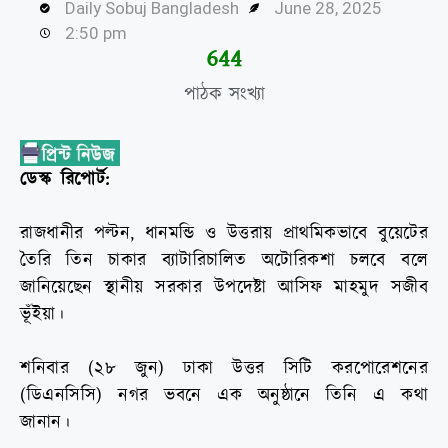
Daily Sobuj Bangladesh
June 28, 2025
2:50 pm
645
পাঠক সংখ্যা
ডেস্ক রিপোর্ট:
রাজধানীর পল্টন, ধানমন্ডি ও উত্তরায় প্রাথমিকভাবে বুয়েটের
তৈরি তিন চাকার ব্যাটারিচালিত অটোরিকশা চলবে বলে
জানিয়েছেন স্থানীয় সরকার উপদেষ্টা আসিফ মাহমুদ সজীব
ভূঁইয়া।
শনিবার (২৮ জুন) ঢাকা উত্তর সিটি করপোরেশনের
(ডিএনসিসি) নগর ভবনে এক অনুষ্ঠানে তিনি এ কথা
জানান।